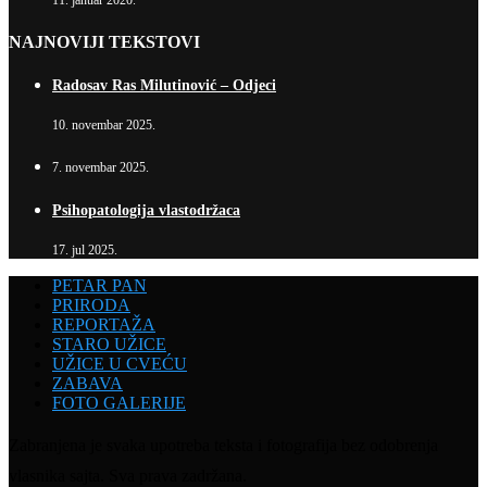
11. januar 2020.
NAJNOVIJI TEKSTOVI
Radosav Ras Milutinović – Odjeci
10. novembar 2025.
7. novembar 2025.
Psihopatologija vlastodržaca
17. jul 2025.
PETAR PAN
PRIRODA
REPORTAŽA
STARO UŽICE
UŽICE U CVEĆU
ZABAVA
FOTO GALERIJE
Zabranjena je svaka upotreba teksta i fotografija bez odobrenja
vlasnika sajta. Sva prava zadržana.