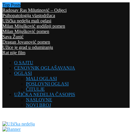
Top Posts
Radosav Ras Milutinović – Odjeci
Psihopatologija vlastodržaca
Užička nedelja mali oglasi
Milan Mijušković godišnji pomen
Milan Mijušković pomen
Sava Žunić
Dragan Jovanović pomen
Užice je grad u odumiranju
Rat nije film
O SAJTU
CENOVNIK OGLAŠAVANJA
OGLASI
MALI OGLASI
POSLOVNI OGLASI
ČITULJE
UŽIČKA NEDELJA ČASOPIS
NASLOVNE
NOVI BROJ