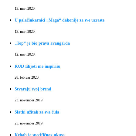
13. mart 2020.
U palačinkarnici „Maga“ đakonije za sve uzraste
13. mart 2020.
„Top“ je bio prava avangarda
12. mart 2020.
KUD Idijoti me inspirišu
28. februar 2020.
Stvaraju svoj brend
25. novembar 2019.
Slatki užitak za sva čula
25. novembar 2019.
Kebab je specifičnog ukusa