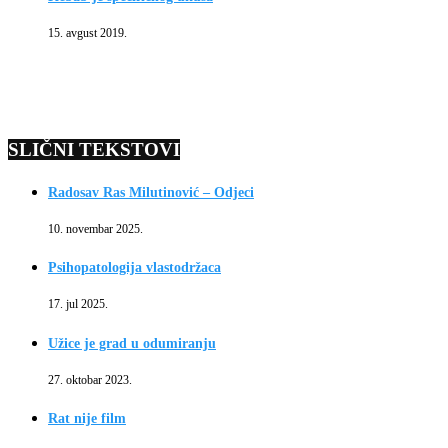
15. avgust 2019.
SLIČNI TEKSTOVI
Radosav Ras Milutinović – Odjeci
10. novembar 2025.
Psihopatologija vlastodržaca
17. jul 2025.
Užice je grad u odumiranju
27. oktobar 2023.
Rat nije film