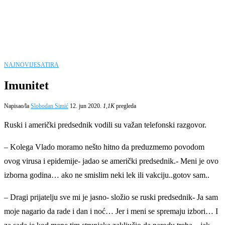
NAJNOVIJE
SATIRA
Imunitet
Napisao/la
Slobodan Simić
12. jun 2020.
1,1K
pregleda
Ruski i američki predsednik vodili su važan telefonski razgovor.
– Kolega Vlado moramo nešto hitno da preduzmemo povodom
ovog virusa i epidemije- jadao se američki predsednik.- Meni je ovo
izborna godina… ako ne smislim neki lek ili vakciju..gotov sam..
– Dragi prijatelju sve mi je jasno- složio se ruski predsednik- Ja sam
moje nagario da rade i dan i noć… Jer i meni se spremaju izbori… I