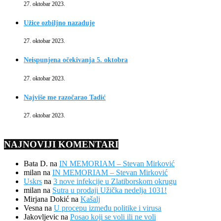
27. oktobar 2023.
Užice ozbiljno nazaduje
27. oktobar 2023.
Neispunjena očekivanja 5. oktobra
27. oktobar 2023.
Najviše me razočarao Tadić
27. oktobar 2023.
NAJNOVIJI KOMENTARI
Bata D.
na
IN MEMORIAM – Stevan Mirković
milan
na
IN MEMORIAM – Stevan Mirković
Uskrs
na
3 nove infekcije u Zlatiborskom okrugu
milan
na
Sutra u prodaji Užička nedelja 1031!
Mirjana Dokić
na
Kašalj
Vesna
na
U procepu između politike i virusa
Jakovljevic
na
Posao koji se voli ili ne voli