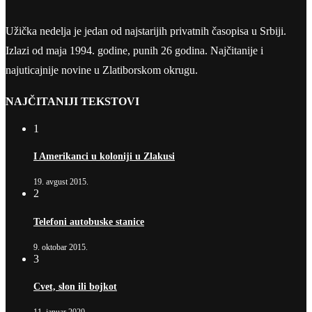
Užička nedelja je jedan od najstarijih privatnih časopisa u Srbiji.
Izlazi od maja 1994. godine, punih 26 godina. Najčitanije i
najuticajnije novine u Zlatiborskom okrugu.
NAJČITANIJI TEKSTOVI
1
I Amerikanci u koloniji u Zlakusi
19. avgust 2015.
2
Telefoni autobuske stanice
9. oktobar 2015.
3
Cvet, slon ili bojkot