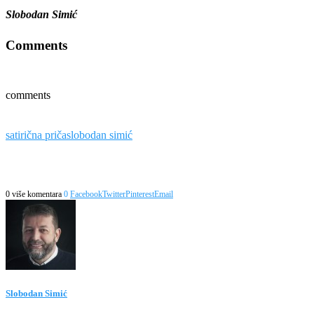
Slobodan Simić
Comments
comments
satirična priča
slobodan simić
0 više komentara
0
Facebook
Twitter
Pinterest
Email
Slobodan Simić