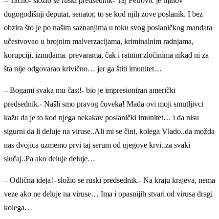
– Tačno- složio se ruski predsednik- Taj Petrović je njihov
dugogodišnji deputat, senator, to se kod njih zove poslanik. I bez
obzira što je po našim saznanjima u toku svog poslaničkog mandata
učestvovao u brojnim malverzacijama, kriminalnim radnjama,
korupciji, iznudama. prevarama, čak i ratnim zločinima nikad ni za
šta nije odgovarao krivično… jer ga štiti imunitet…
– Bogami svaka mu čast!- bio je impresioniran američki
predsednik.- Našli smo pravog čoveka! Mada ovi moji smutljivci
kažu da je to kod njega nekakav poslanički imunitet… i da nisu
sigurni da li deluje na viruse..Ali mi se čini, kolega Vlado..da možda
nas dvojica uzmemo prvi taj serum od njegove krvi..za svaki
slučaj..Pa ako deluje deluje…
– Odlična ideja!- složio se ruski predsednik.- Na kraju krajeva, nema
veze ako ne deluje na viruse… Ima i opasnijih stvari od virusa dragi
kolega…