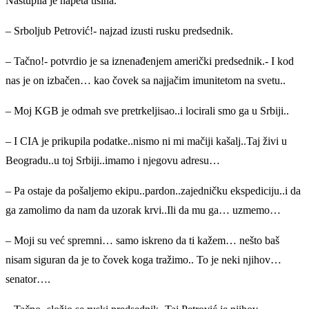
Nastupila je napeta tišina.
– Srboljub Petrović!- najzad izusti rusku predsednik.
– Tačno!- potvrdio je sa iznenađenjem američki predsednik.- I kod
nas je on izbačen… kao čovek sa najjačim imunitetom na svetu..
– Moj KGB je odmah sve pretrkeljisao..i locirali smo ga u Srbiji..
– I CIA je prikupila podatke..nismo ni mi mačiji kašalj..Taj živi u
Beogradu..u toj Srbiji..imamo i njegovu adresu…
– Pa ostaje da pošaljemo ekipu..pardon..zajedničku ekspediciju..i da
ga zamolimo da nam da uzorak krvi..Ili da mu ga… uzmemo…
– Moji su već spremni… samo iskreno da ti kažem… nešto baš
nisam siguran da je to čovek koga tražimo.. To je neki njihov…
senator….