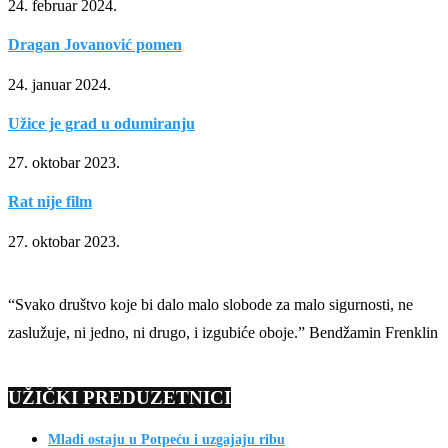
24. februar 2024.
Dragan Jovanović pomen
24. januar 2024.
Užice je grad u odumiranju
27. oktobar 2023.
Rat nije film
27. oktobar 2023.
“Svako društvo koje bi dalo malo slobode za malo sigurnosti, ne
zaslužuje, ni jedno, ni drugo, i izgubiće oboje.” Bendžamin Frenklin
UŽIČKI PREDUZETNICI
Mladi ostaju u Potpeću i uzgajaju ribu