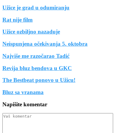
Užice je grad u odumiranju
Rat nije film
Užice ozbiljno nazaduje
Neispunjena očekivanja 5. oktobra
Najviše me razočarao Tadić
Revija bluz bendova u GKC
The Bestbeat ponovo u Užicu!
Bluz sa vranama
Napišite komentar