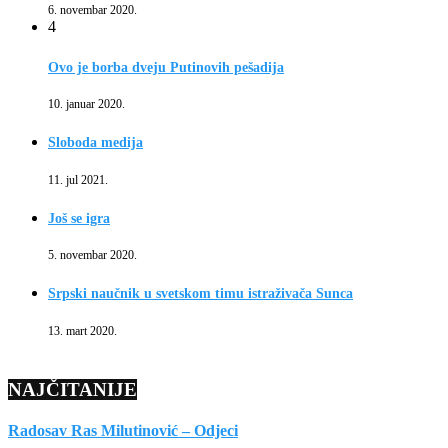
6. novembar 2020.
4
Ovo je borba dveju Putinovih pešadija
10. januar 2020.
Sloboda medija
11. jul 2021.
Još se igra
5. novembar 2020.
Srpski naučnik u svetskom timu istraživača Sunca
13. mart 2020.
NAJČITANIJE
Radosav Ras Milutinović – Odjeci