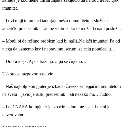
za sada je kod mene tim strunjaka zaključio da narodu treba…jak
imunitet.
– I ovi moji tutumraci tandrjaju nešto o imunitetu..- složio se
američki predsednik- – ali ne vidim kako to može da nam posluži..
– Mogli bi da rešimo problem kad bi našli..Najjači imunitet..Pa od
njega da uzmemo krv i napravimo..serum..za celu populaciju…
– Dobra ideja. Aj da tražimo… pa se čujemo…
Uskoro se razgovor nastavio.
– Naš najbolji kompjuter je izbacio čoveka sa najjačim imunitetom
na svetu – javio je ruski predsednik – ali nekako mi… čudno.
– I naš NASA kompjuter je izbacio jedno ime…ali..i meni je…
neverovatno..