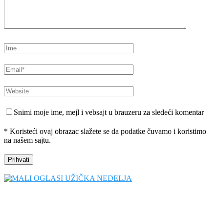
Snimi moje ime, mejl i vebsajt u brauzeru za sledeći komentar
* Koristeći ovaj obrazac slažete se da podatke čuvamo i koristimo
na našem sajtu.