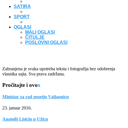
SATIRA
SPORT
OGLASI
MALI OGLASI
ČITULJE
POSLOVNI OGLASI
Zabranjena je svaka upotreba teksta i fotografija bez odobrenja
vlasnika sajta. Sva prava zadržana.
Pročitajte i ovo
x
Ministar za rad posetio Valjaonicu
23. januar 2016.
Anatolij Lisicin u Užicu