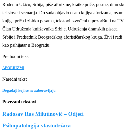
Rođen u Užicu, Srbija, piše aforizme, kratke priče, pesme, dramske
tekstove i scenarija. Do sada objavio osam knjiga aforizama, osam
knjiga priča i zbirku pesama, tekstovi izvođeni u pozorištu i na TV.
Član Udruženja književnika Srbije, Udruženja dramskih pisaca
Srbije i Predsednik Beogradskog aforističarskog kruga. Živi i radi
kao psihijatar u Beogradu.
Prethodni tekst
AFOERIZMI
Naredni tekst
Događaji koji se ne zaboravljaju
Povezani tekstovi
Radosav Ras Milutinović – Odjeci
Psihopatologija vlastodržaca