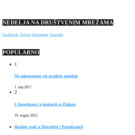
NEDELJA NA DRUŠTVENIM MREŽAMA
Facebook
Twitter
Instagram
Youtube
POPULARNO
1
Ne odustajemo od gradnje gondole
1. maj 2017.
2
I Amerikanci u koloniji u Zlakusi
19. avgust 2015.
Bajden vodi u Džordžiji i Pensilvaniji