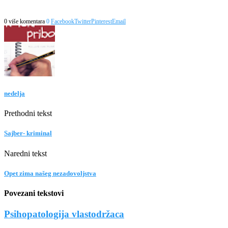
0 više komentara
0
Facebook
Twitter
Pinterest
Email
nedelja
Prethodni tekst
Sajber- kriminal
Naredni tekst
Opet zima našeg nezadovoljstva
Povezani tekstovi
Psihopatologija vlastodržaca