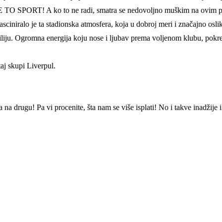
 JE TO SPORT! A ko to ne radi, smatra se nedovoljno muškim na ovim pro
fasciniralo je ta stadionska atmosfera, koja u dobroj meri i značajno os
liju. Ogromna energija koju nose i ljubav prema voljenom klubu, pokreć
aj skupi Liverpul.
la na drugu! Pa vi procenite, šta nam se više isplati! No i takve inadžij