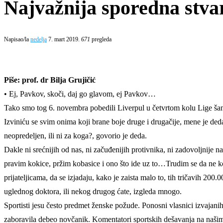
Najvažnija sporedna stvar
Napisao/la
nedelja
7. mart 2019.
671
pregleda
Piše: prof. dr Bilja Grujičić
• Ej, Pavkov, skoči, daj go glavom, ej Pavkov…
Tako smo tog 6. novembra pobedili Liverpul u četvrtom kolu Lige šam
Izviniću se svim onima koji brane boje druge i drugačije, mene je deda 
neopredeljen, ili ni za koga?, govorio je deda.
Dakle ni srećnijih od nas, ni začuđenijih protivnika, ni zadovoljnije 
pravim kokice, pržim kobasice i ono što ide uz to…Trudim se da ne komen
prijateljicama, da se izjadaju, kako je zaista malo to, tih tričavih 200
uglednog doktora, ili nekog drugog ćate, izgleda mnogo.
Sportisti jesu često predmet ženske požude. Ponosni vlasnici izvajanih 
zaboravila debeo novčanik. Komentatori sportskih dešavanja na našim p