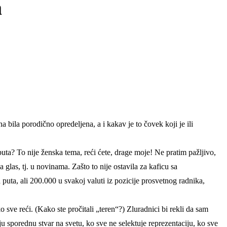
a
 bila porodično opredeljena, a i kakav je to čovek koji je ili
puta? To nije ženska tema, reći ćete, drage moje! Ne pratim pažljivo,
glas, tj. u novinama. Zašto to nije ostavila za kaficu sa
a puta, ali 200.000 u svakoj valuti iz pozicije prosvetnog radnika,
 sve reći. (Kako ste pročitali „teren“?) Zluradnici bi rekli da sam
 sporednu stvar na svetu, ko sve ne selektuje reprezentaciju, ko sve