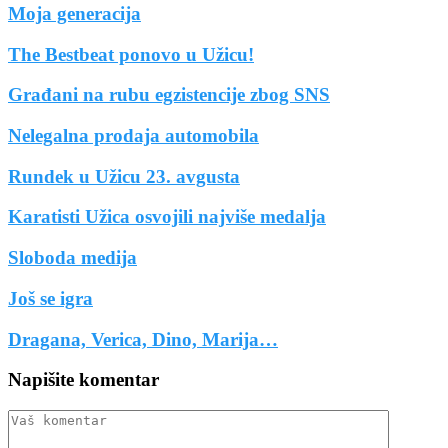
Moja generacija
The Bestbeat ponovo u Užicu!
Građani na rubu egzistencije zbog SNS
Nelegalna prodaja automobila
Rundek u Užicu 23. avgusta
Karatisti Užica osvojili najviše medalja
Sloboda medija
Još se igra
Dragana, Verica, Dino, Marija…
Napišite komentar