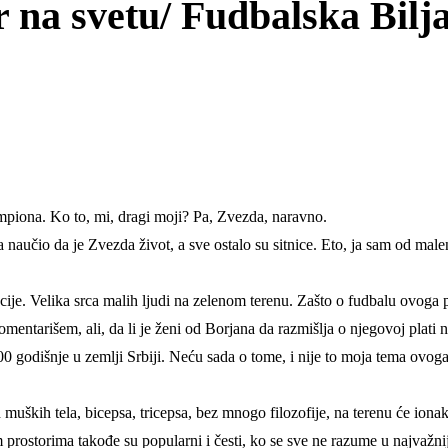
 na svetu/ Fudbalska Bilj
piona. Ko to, mi, dragi moji? Pa, Zvezda, naravno.
naučio da je Zvezda život, a sve ostalo su sitnice. Eto, ja sam od malena
nacije. Velika srca malih ljudi na zelenom terenu. Zašto o fudbalu ovoga 
tarišem, ali, da li je ženi od Borjana da razmišlja o njegovoj plati na 
.000 godišnje u zemlji Srbiji. Neću sada o tome, i nije to moja tema ovog
muških tela, bicepsa, tricepsa, bez mnogo filozofije, na terenu će ionako
rostorima takođe su popularni i česti, ko se sve ne razume u najvažniju