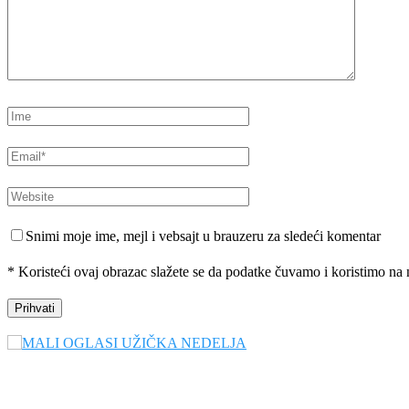
Snimi moje ime, mejl i vebsajt u brauzeru za sledeći komentar
* Koristeći ovaj obrazac slažete se da podatke čuvamo i koristimo na 