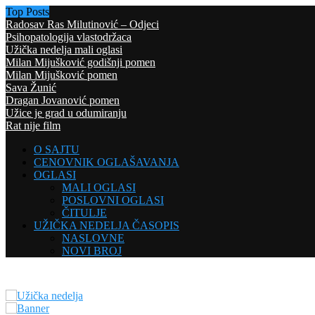
Top Posts
Radosav Ras Milutinović – Odjeci
Psihopatologija vlastodržaca
Užička nedelja mali oglasi
Milan Mijušković godišnji pomen
Milan Mijušković pomen
Sava Žunić
Dragan Jovanović pomen
Užice je grad u odumiranju
Rat nije film
O SAJTU
CENOVNIK OGLAŠAVANJA
OGLASI
MALI OGLASI
POSLOVNI OGLASI
ČITULJE
UŽIČKA NEDELJA ČASOPIS
NASLOVNE
NOVI BROJ