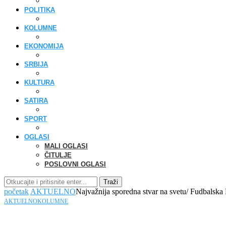
POLITIKA
KOLUMNE
EKONOMIJA
SRBIJA
KULTURA
SATIRA
SPORT
OGLASI
MALI OGLASI
ČITULJE
POSLOVNI OGLASI
Traži
početak
AKTUELNO
Najvažnija sporedna stvar na svetu/ Fudbalska 
AKTUELNO
KOLUMNE