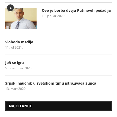
4
Ovo je borba dveju Putinovih pešadija
10. januar 2020.
Sloboda medija
11. jul 2021.
Još se igra
5. novembar 2020.
Srpski naučnik u svetskom timu istraživača Sunca
13. mart 2020.
NAJČITANIJE