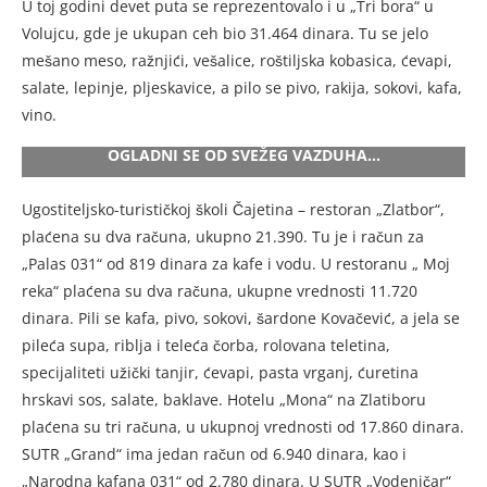
U toj godini devet puta se reprezentovalo i u „Tri bora“ u
Volujcu, gde je ukupan ceh bio 31.464 dinara. Tu se jelo
mešano meso, ražnjići, vešalice, roštiljska kobasica, ćevapi,
salate, lepinje, pljeskavice, a pilo se pivo, rakija, sokovi, kafa,
vino.
OGLADNI SE OD SVEŽEG VAZDUHA…
Ugostiteljsko-turističkoj školi Čajetina – restoran „Zlatbor“,
plaćena su dva računa, ukupno 21.390. Tu je i račun za
„Palas 031“ od 819 dinara za kafe i vodu. U restoranu „ Moj
reka“ plaćena su dva računa, ukupne vrednosti 11.720
dinara. Pili se kafa, pivo, sokovi, šardone Kovačević, a jela se
pileća supa, riblja i teleća čorba, rolovana teletina,
specijaliteti užički tanjir, ćevapi, pasta vrganj, ćuretina
hrskavi sos, salate, baklave. Hotelu „Mona“ na Zlatiboru
plaćena su tri računa, u ukupnoj vrednosti od 17.860 dinara.
SUTR „Grand“ ima jedan račun od 6.940 dinara, kao i
„Narodna kafana 031“ od 2.780 dinara. U SUTR „Vodeničar“