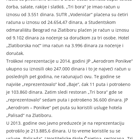
čorba, salate, rakije i slatkiš. „Tri bora“ je imao račun u
iznosu od 3.551 dinara. SUTR „Vodeničar“ plaćena su četiri
računa u iznosu od 24.654,47 dinara, a Studentskom
odmaralištu Beograd na Zlatiboru plaćen je račun u iznosu
od 9.102 dinara za noćenje sa doručkom za tri osobe. Hotel
„Zlatiborska noć“ ima račun na 3.996 dinara za noćenje i
doručak.
Troškovi reprezentacije u 2014. godini JP „Aerodrom Ponikve“
ukupno su iznosili oko 247.000 dinara i to je najveći račun u
poslednjih pet godina, ne računajući ovu. Te godine se
najviše „reprezentovalo“ kod „Baje“, čak 11 puta i potrošeno
je 103.860 dinara. Zatim sledi restoran „Tri bora“ gde se
„reprezentovalo“ sedam puta i potrošeno 36.600 dinara. JP
„Aerodrom – Ponikve“ pet puta su koristili usluge hotela
„Palisad“ na Zlatiboru.
U 2013. godine ovo javno preduzeće je na reprezentaciju
potrošilo je 213.885,6 dinara. U to vreme koristile su se
usluge „Palisada“, Ugostiteljske škole Čajetina, restorana „Tri