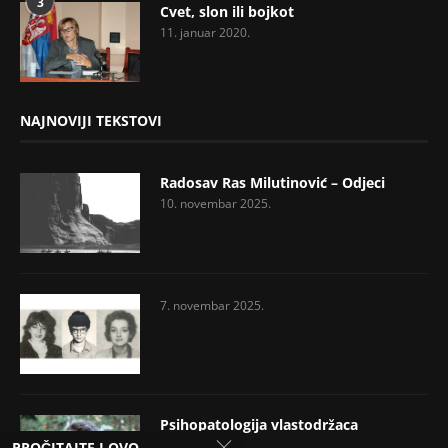
3
Cvet, slon ili bojkot
11. januar 2020.
NAJNOVIJI TEKSTOVI
Radosav Ras Milutinović – Odjeci
10. novembar 2025.
7. novembar 2025.
Psihopatologija vlastodržaca
17. jul 2025.
PROČITAJTE I OVO