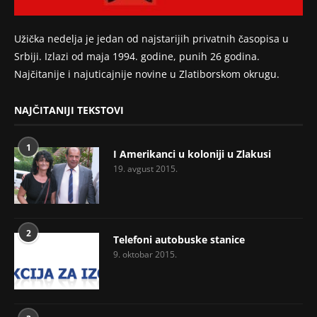
Užička nedelja je jedan od najstarijih privatnih časopisa u
Srbiji. Izlazi od maja 1994. godine, punih 26 godina.
Najčitanije i najuticajnije novine u Zlatiborskom okrugu.
NAJČITANIJI TEKSTOVI
1
I Amerikanci u koloniji u Zlakusi
19. avgust 2015.
2
Telefoni autobuske stanice
9. oktobar 2015.