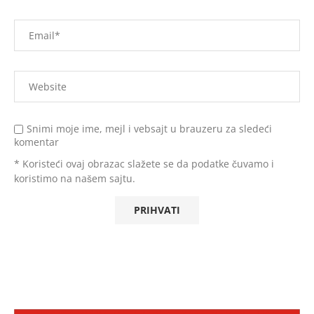
Snimi moje ime, mejl i vebsajt u brauzeru za sledeći
komentar
* Koristeći ovaj obrazac slažete se da podatke čuvamo i
koristimo na našem sajtu.