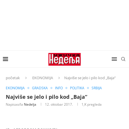
početak
EKONOMIJA
Najviše se jelo i pilo kod „Baja“
EKONOMIJA
GRADSKA
INFO
POLITIKA
SRBIJA
Najviše se jelo i pilo kod „Baja“
Napisao/la
Nedelja
12. oktobar 2017.
1,K
pregleda