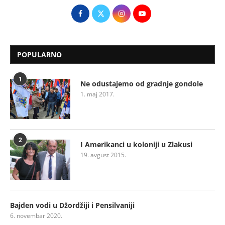
POPULARNO
1
Ne odustajemo od gradnje gondole
1. maj 2017.
2
I Amerikanci u koloniji u Zlakusi
19. avgust 2015.
Bajden vodi u Džordžiji i Pensilvaniji
6. novembar 2020.