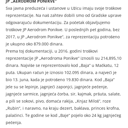
JP „AERODROM PONIKVE“
Sva javna preduzeća i ustanove u Užicu imaju svoje troškove
reprezentacije. Na naš zahtev dobili smo od Gradske uprave
odgovarajuću dokumentaciju. Za početak objavljujemo
troškove JP Aerodrom Ponikve. U poslednjih pet godina, bez
2017, u JP „Aerodrom Ponikve“, za reprezentaciju potrošeno
je ukupno oko 879.000 dinara.
Prema toj dokumentaciji, u 2016. godini troškovi
reprezentacije JP „Aerodroma Ponikve“ iznosili su 214,895,10
dinara. Najviše se reprezentovalo kod „Baja“ u Mačkatu, 12
puta. Ukupan račun je iznosio 102.095 dinara, a najveći je
bio 13. juna, kada je potrošeno 19.830 dinara. Kod „Baja“
jele su se lepinje, jagnjeći zaponjci, jagnjeće pečenje,
jagnjeće sarmice, jagnjeća čorba, sir, kajmak, pršuta, salate,
a pili se sokovi, pivo, domaća rakija, „Knjaz Miloš“, roze
„Rubin“, i naravno, na kraju dezert, baklava, princes krofna,
palačinci. Te godine se kod „Baje“ pojelo oko 24 kg jagnjećeg
pečenja.