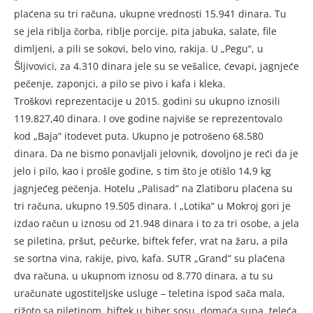
plaćena su tri računa, ukupne vrednosti 15.941 dinara. Tu
se jela riblja čorba, riblje porcije, pita jabuka, salate, file
dimljeni, a pili se sokovi, belo vino, rakija. U „Pegu“, u
Šljivovici, za 4.310 dinara jele su se vešalice, ćevapi, jagnjeće
pečenje, zaponjci, a pilo se pivo i kafa i kleka.
Troškovi reprezentacije u 2015. godini su ukupno iznosili
119.827,40 dinara. I ove godine najviše se reprezentovalo
kod „Baja“ itodevet puta. Ukupno je potrošeno 68.580
dinara. Da ne bismo ponavljali jelovnik, dovoljno je reći da je
jelo i pilo, kao i prošle godine, s tim što je otišlo 14,9 kg
jagnjećeg pečenja. Hotelu „Palisad“ na Zlatiboru plaćena su
tri računa, ukupno 19.505 dinara. I „Lotika“ u Mokroj gori je
izdao račun u iznosu od 21.948 dinara i to za tri osobe, a jela
se piletina, pršut, pečurke, biftek fefer, vrat na žaru, a pila
se sortna vina, rakije, pivo, kafa. SUTR „Grand“ su plaćena
dva računa, u ukupnom iznosu od 8.770 dinara, a tu su
uračunate ugostiteljske usluge – teletina ispod sača mala,
rižoto sa piletinom, biftek u biber sosu, domaća supa. teleća