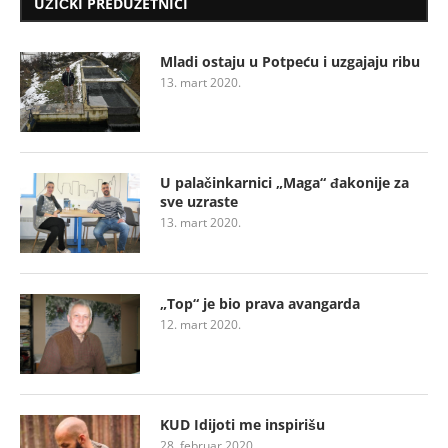
UŽIČKI PREDUZETNICI
Mladi ostaju u Potpeću i uzgajaju ribu
13. mart 2020.
U palačinkarnici „Maga“ đakonije za
sve uzraste
13. mart 2020.
„Top“ je bio prava avangarda
12. mart 2020.
KUD Idijoti me inspirišu
28. februar 2020.