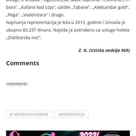
bora“, „Kafane kod Loja“, užičke „Tabane“, „Aleksandar gold“,
„Pega“, „Vodeničara“ i druge.
Najmanja reprezentacija je bila u 2012. godine i iznosila je
ukupno 83.237 dinara. Najviše je potrošeno za usluge hotela
„Zlatiborska noć“.
Z. G. (Užička nedelja 969)
Comments
comments
JP AERODROM PONIKVE
REPREZENTACIJA