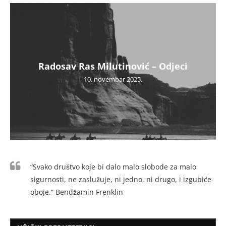
Radosav Ras Milutinović – Odjeci
10. novembar 2025.
“Svako društvo koje bi dalo malo slobode za malo
sigurnosti, ne zaslužuje, ni jedno, ni drugo, i izgubiće
oboje.” Bendžamin Frenklin