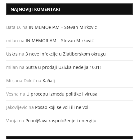
NAJNOVIJI KOMENTARI
Bata D.
na
IN MEMORIAM – Stevan Mirković
milan
na
IN MEMORIAM – Stevan Mirković
Uskrs
na
3 nove infekcije u Zlatiborskom okrugu
milan
na
Sutra u prodaji Užička nedelja 1031!
Mirjana Dokić
na
Kašalj
Vesna
na
U procepu između politike i virusa
Jakovljevic
na
Posao koji se voli ili ne voli
Vanja
na
Poboljšava raspoloženje i energiju