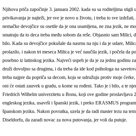
Njihova priča započinje 3. januara 2002. kada su sa roditeljima stigli
privikavanja je najteži, jer sve je novo u životu, i treba to sve izdržat
nemačke devojčice su osetile da je ona usamljena, ne zna jezik, ne mož
smatraju da to deca treba među sobom da reše. Objasnio sam Milici, da
bilo. Kada su devojčice pokušale da nasrnu na nju i da je udare, Mili
prolazilo, i nakon tri meseca Milica je već naučila jezik, i počela da 
posebno iz latinskog jezika. Najveći uspeh je da je za jednu godinu zav
druži dovoljno sa drugima, i da treba da ide kod psihologa na savetova
treba najpre da popriča sa decom, koja se udružuju protiv moje ćerke, 
oni će ostati zauvek u gradu, u kome su rođeni. Tako je i bilo, a te nj
Friedrich Wilhelm univerzitetu u Bonu, koji ove godine proslavljava 2
engleskog jezika, usavrši i španski jezik, i preko ERASMUS programa o
španskom jeziku. Nakon povratka, uzela je da radi master tezu na te
Diseldorfu, da zaradi novac za nova putovanja, jer voli da putuje.