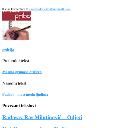
0 više komentara
0
Facebook
Twitter
Pinterest
Email
nedelja
Prethodni tekst
Mi smo grimasa društvo
Naredni tekst
Fudbal – most među ljudima
Povezani tekstovi
Radosav Ras Milutinović – Odjeci