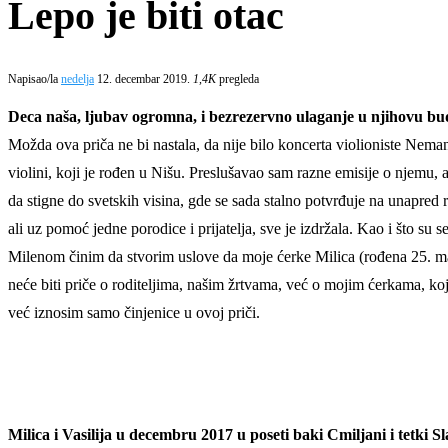
Lepo je biti otac
Napisao/la
nedelja
12. decembar 2019.
1,4K
pregleda
Deca naša, ljubav ogromna, i bezrezervno ulaganje u njihovu b
Možda ova priča ne bi nastala, da nije bilo koncerta violioniste Nema
violini, koji je rođen u Nišu. Preslušavao sam razne emisije o njemu, 
da stigne do svetskih visina, gde se sada stalno potvrđuje na unapred r
ali uz pomoć jedne porodice i prijatelja, sve je izdržala. Kao i što s
Milenom činim da stvorim uslove da moje ćerke Milica (rođena 25. maj
neće biti priče o roditeljima, našim žrtvama, već o mojim ćerkama, ko
već iznosim samo činjenice u ovoj priči.
Milica i Vasilija u decembru 2017 u poseti baki Cmiljani i tetki S