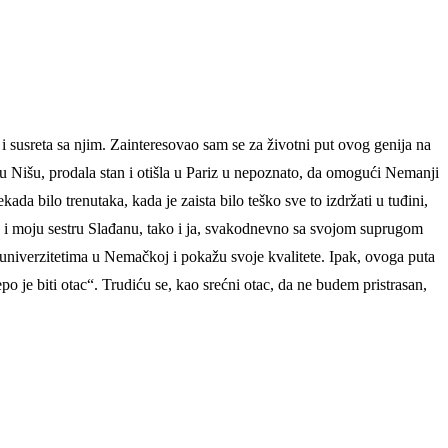
 susreta sa njim. Zainteresovao sam se za životni put ovog genija na
a u Nišu, prodala stan i otišla u Pariz u nepoznato, da omogući Nemanji
da bilo trenutaka, kada je zaista bilo teško sve to izdržati u tuđini,
ene i moju sestru Slađanu, tako i ja, svakodnevno sa svojom suprugom
univerzitetima u Nemačkoj i pokažu svoje kvalitete. Ipak, ovoga puta
 je biti otac“. Trudiću se, kao srećni otac, da ne budem pristrasan,