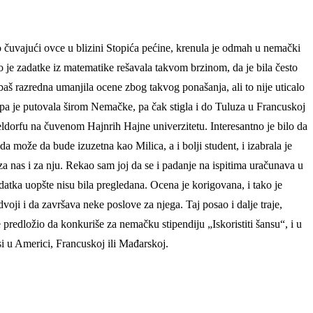
io čuvajući ovce u blizini Stopića pećine, krenula je odmah u nemački
o je zadatke iz matematike rešavala takvom brzinom, da je bila često
 baš razredna umanjila ocene zbog takvog ponašanja, ali to nije uticalo
, pa je putovala širom Nemačke, pa čak stigla i do Tuluza u Francuskoj
ldorfu na čuvenom Hajnrih Hajne univerzitetu. Interesantno je bilo da
 može da bude izuzetna kao Milica, a i bolji student, i izabrala je
 za nas i za nju. Rekao sam joj da se i padanje na ispitima uračunava u
zadatka uopšte nisu bila pregledana. Ocena je korigovana, i tako je
voji i da završava neke poslove za njega. Taj posao i dalje traje,
e predložio da konkuriše za nemačku stipendiju „Iskoristiti šansu“, i u
si u Americi, Francuskoj ili Mađarskoj.