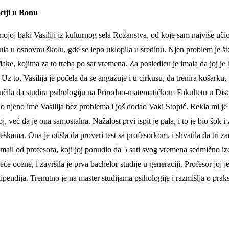
ciji u Bonu
mojoj baki Vasiliji iz kulturnog sela Rožanstva, od koje sam najviše uč
ula u osnovnu školu, gde se lepo uklopila u sredinu. Njen problem je št
đake, kojima za to treba po sat vremena. Za posledicu je imala da joj je
Uz to, Vasilija je počela da se angažuje i u cirkusu, da trenira košarku
čila da studira psihologiju na Prirodno-matematičkom Fakultetu u Dise
njeno ime Vasilija bez problema i još dodao Vaki Stopić. Rekla mi je da
 već da je ona samostalna. Nažalost prvi ispit je pala, i to je bio šok i
reškama. Ona je otišla da proveri test sa profesorkom, i shvatila da tri 
-mail od profesora, koji joj ponudio da 5 sati svog vremena sedmično izd
e ocene, i završila je prva bachelor studije u generaciji. Profesor joj j
ipendija. Trenutno je na master studijama psihologije i razmišlja o prak