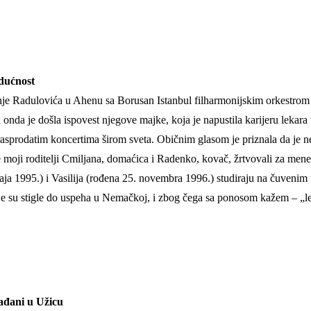
udućnost
nje Radulovića u Ahenu sa Borusan Istanbul filharmonijskim orkestrom i
a onda je došla ispovest njegove majke, koja je napustila karijeru lekar
asprodatim koncertima širom sveta. Običnim glasom je priznala da je neka
u se moji roditelji Cmiljana, domaćica i Radenko, kovač, žrtvovali za m
a 1995.) i Vasilija (rođena 25. novembra 1996.) studiraju na čuvenim 
je su stigle do uspeha u Nemačkoj, i zbog čega sa ponosom kažem – „lepo
lađani u Užicu