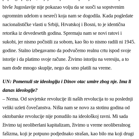
bivše Jugoslavije nije pokazao volju da se suoči sa sopstvenim
ogromnim udelom u nesreći koja nam se dogodila. Kada pogledate
nacionalističke vlasti u Srbiji, Hrvatskoj i Bosni, to je identična
retorika iz devedesetih godina. Spremaju nam se novi ratovi i
sukobi, jer nismo počistili za sobom, kao što to nismo radili ni 1945.
godine. Stalno izbegavamo da podvučemo realnu crtu ispod svoje
istorije i da platimo svoje račune. Živimo istoriju na veresiju, a to
nam dođe mnogo skuplje, nego da smo platili na vreme.
UN: Pomenuli ste ideologiju i Dinov otac umire zbog nje. Ima li
danas ideologije?
– Nema. Od sovjetske revolucije ili naših revolucija to su poslednji
veliki uzleti čovečanstva. Ništa nam se novo za stotinu godina od
oktobarske revolucije nije ponudilo na ideološkoj ravni. Mi sada
živimo taj neoliberlani kapitalizam, živimo u vreme neoliberalnog
fašizma, koji je potpuno podjednako strašan, kao bilo ma koji drugi