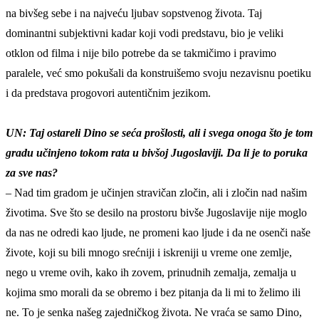
na bivšeg sebe i na najveću ljubav sopstvenog života. Taj
dominantni subjektivni kadar koji vodi predstavu, bio je veliki
otklon od filma i nije bilo potrebe da se takmičimo i pravimo
paralele, već smo pokušali da konstruišemo svoju nezavisnu poetiku
i da predstava progovori autentičnim jezikom.
UN: Taj ostareli Dino se seća prošlosti, ali i svega onoga što je tom
gradu učinjeno tokom rata u bivšoj Jugoslaviji. Da li je to poruka
za sve nas?
– Nad tim gradom je učinjen stravičan zločin, ali i zločin nad našim
životima. Sve što se desilo na prostoru bivše Jugoslavije nije moglo
da nas ne odredi kao ljude, ne promeni kao ljude i da ne osenči naše
živote, koji su bili mnogo srećniji i iskreniji u vreme one zemlje,
nego u vreme ovih, kako ih zovem, prinudnih zemalja, zemalja u
kojima smo morali da se obremo i bez pitanja da li mi to želimo ili
ne. To je senka našeg zajedničkog života. Ne vraća se samo Dino,