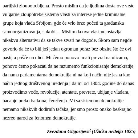
partijski zloupotrebljena. Prosto mislim da je ljudima dosta ove vrste
vulgarne zloupotrebe sistema vlasti za interese jedne kriminalne
grupe koja vlada Srbijom, gde će vrlo brzo početi ta građanska
samoorganizovanja, sukobi… Mislim da ova vlast ne ostavlja
nikakvu alternativu da se takve stvari ne dogode. Skoro sam negde
govorio da će to biti još jedan ogroman poraz bez obzira što će ovi
pasti, a pašće na ulici. Mi ćemo ponovo imati prevrat na ulicama,
ponovo ćemo pokazati da ne razumemo funkcionisanje demokratije,
da nama parlamentarna demokratija ni na koji način nije jasna kao
način jednog društvenog uređenja i da mi od 1804. godine do danas
proizvodimo vođe, revolucije, atentate, prevrate, ubijanje vladara,
bacanje preko balkona, čerečenja. Mi sa sistemom demokratije
nemamo nikakvih dodirnih tačaka, jer smo prosto onako beskrajno
nezreo narod za fenomen demokratije.
Zvezdana Gligorijević (Užička nedelja 1025)