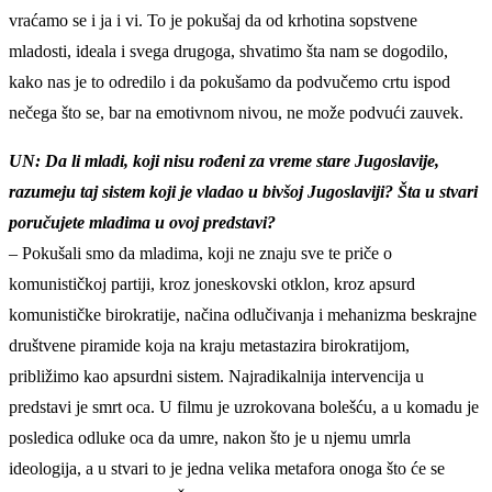
vraćamo se i ja i vi. To je pokušaj da od krhotina sopstvene
mladosti, ideala i svega drugoga, shvatimo šta nam se dogodilo,
kako nas je to odredilo i da pokušamo da podvučemo crtu ispod
nečega što se, bar na emotivnom nivou, ne može podvući zauvek.
UN: Da li mladi, koji nisu rođeni za vreme stare Jugoslavije,
razumeju taj sistem koji je vladao u bivšoj Jugoslaviji? Šta u stvari
poručujete mladima u ovoj predstavi?
– Pokušali smo da mladima, koji ne znaju sve te priče o
komunističkoj partiji, kroz joneskovski otklon, kroz apsurd
komunističke birokratije, načina odlučivanja i mehanizma beskrajne
društvene piramide koja na kraju metastazira birokratijom,
približimo kao apsurdni sistem. Najradikalnija intervencija u
predstavi je smrt oca. U filmu je uzrokovana bolešću, a u komadu je
posledica odluke oca da umre, nakon što je u njemu umrla
ideologija, a u stvari to je jedna velika metafora onoga što će se