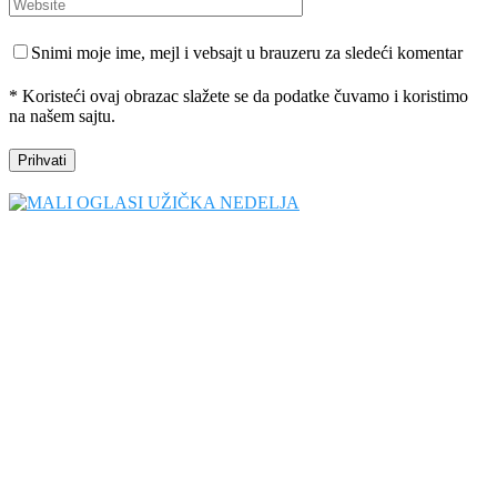
Snimi moje ime, mejl i vebsajt u brauzeru za sledeći komentar
* Koristeći ovaj obrazac slažete se da podatke čuvamo i koristimo
na našem sajtu.