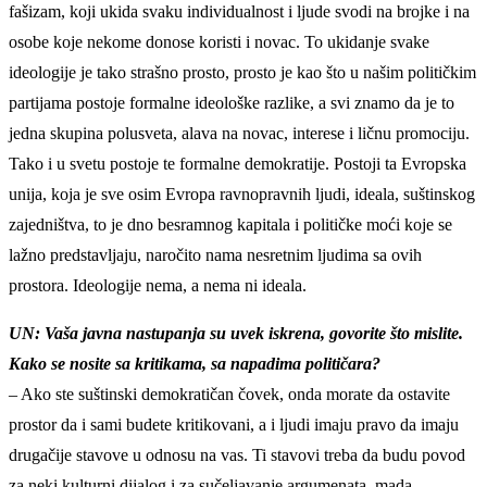
fašizam, koji ukida svaku individualnost i ljude svodi na brojke i na
osobe koje nekome donose koristi i novac. To ukidanje svake
ideologije je tako strašno prosto, prosto je kao što u našim političkim
partijama postoje formalne ideološke razlike, a svi znamo da je to
jedna skupina polusveta, alava na novac, interese i ličnu promociju.
Tako i u svetu postoje te formalne demokratije. Postoji ta Evropska
unija, koja je sve osim Evropa ravnopravnih ljudi, ideala, suštinskog
zajedništva, to je dno besramnog kapitala i političke moći koje se
lažno predstavljaju, naročito nama nesretnim ljudima sa ovih
prostora. Ideologije nema, a nema ni ideala.
UN: Vaša javna nastupanja su uvek iskrena, govorite što mislite.
Kako se nosite sa kritikama, sa napadima političara?
– Ako ste suštinski demokratičan čovek, onda morate da ostavite
prostor da i sami budete kritikovani, a i ljudi imaju pravo da imaju
drugačije stavove u odnosu na vas. Ti stavovi treba da budu povod
za neki kulturni dijalog i za sučeljavanje argumenata, mada