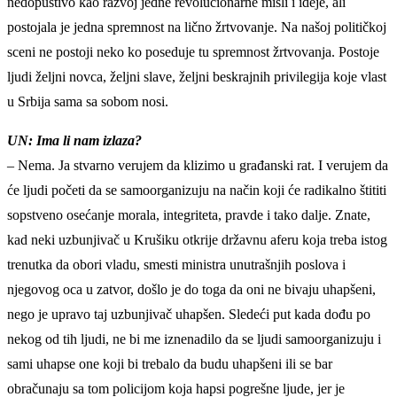
nedopustivo kao razvoj jedne revolucionarne misli i ideje, ali
postojala je jedna spremnost na lično žrtvovanje. Na našoj političkoj
sceni ne postoji neko ko poseduje tu spremnost žrtvovanja. Postoje
ljudi željni novca, željni slave, željni beskrajnih privilegija koje vlast
u Srbija sama sa sobom nosi.
UN: Ima li nam izlaza?
– Nema. Ja stvarno verujem da klizimo u građanski rat. I verujem da
će ljudi početi da se samoorganizuju na način koji će radikalno štititi
sopstveno osećanje morala, integriteta, pravde i tako dalje. Znate,
kad neki uzbunjivač u Krušiku otkrije državnu aferu koja treba istog
trenutka da obori vladu, smesti ministra unutrašnjih poslova i
njegovog oca u zatvor, došlo je do toga da oni ne bivaju uhapšeni,
nego je upravo taj uzbunjivač uhapšen. Sledeći put kada dođu po
nekog od tih ljudi, ne bi me iznenadilo da se ljudi samoorganizuju i
sami uhapse one koji bi trebalo da budu uhapšeni ili se bar
obračunaju sa tom policijom koja hapsi pogrešne ljude, jer je