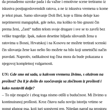
da pronađemo uzroke pada i da važne i emotivne scene tretiramo iz
iskustva postjugoslovenskih ratova, a ne iz iskustva vremena u kome
je tekst pisan. Samo silovanje Doli Bel, koje u filmu deluje kao
neprimereni mangupluk, gde neko, ma koliko to bio gnusni čin
prema ženi, „časti“ tuđim telom svoje drugare i sve se to završi bez
velike tragedije. Ipak, nakon desetine hiljada silovanih žena u
ratovima u Bosni, Hrvatskoj i na Kosovu ne možete tretirati scenski
čin silovanja žene kao nešto što možete na bilo koji umetnički način
pravdati. Naprotiv, radikalnost tog čina mora da bude pokazana u
njegovoj kompletnoj vulgarnosti.
UN: Gde smo mi sada, u kakvom vremenu živimo, s obzirom na
prošlost? Da li je došlo do suočavanja sa zločinom iz prošlosti i
kako nastaviti dalje?
– To nije moguće i zbog toga nismo otišli u budućnost. Mi živimo u
kontinuiranoj prošlosti. Kroz čitavu našu noviju istoriju vrtimo se
poput glupog psa, koji juri sopstveni rep. Nijedan narod na prostoru