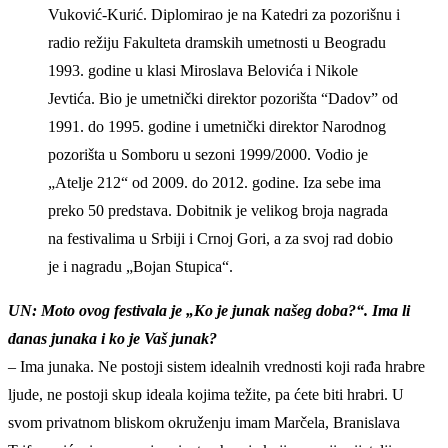
Vuković-Kurić. Diplomirao je na Katedri za pozorišnu i
radio režiju Fakulteta dramskih umetnosti u Beogradu
1993. godine u klasi Miroslava Belovića i Nikole
Jevtića. Bio je umetnički direktor pozorišta “Dadov” od
1991. do 1995. godine i umetnički direktor Narodnog
pozorišta u Somboru u sezoni 1999/2000. Vodio je
„Atelje 212“ od 2009. do 2012. godine. Iza sebe ima
preko 50 predstava. Dobitnik je velikog broja nagrada
na festivalima u Srbiji i Crnoj Gori, a za svoj rad dobio
je i nagradu „Bojan Stupica“.
UN: Moto ovog festivala je „Ko je junak našeg doba?“. Ima li
danas junaka i ko je Vaš junak?
– Ima junaka. Ne postoji sistem idealnih vrednosti koji rađa hrabre
ljude, ne postoji skup ideala kojima težite, pa ćete biti hrabri. U
svom privatnom bliskom okruženju imam Marčela, Branislava