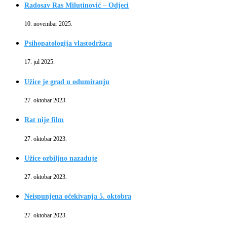
Radosav Ras Milutinović – Odjeci
10. novembar 2025.
Psihopatologija vlastodržaca
17. jul 2025.
Užice je grad u odumiranju
27. oktobar 2023.
Rat nije film
27. oktobar 2023.
Užice ozbiljno nazaduje
27. oktobar 2023.
Neispunjena očekivanja 5. oktobra
27. oktobar 2023.