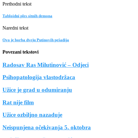
Prethodni tekst
Tabloidni ples sitnih demona
Naredni tekst
Ovo je borba dveju Putinovih pešadija
Povezani tekstovi
Radosav Ras Milutinović – Odjeci
Psihopatologija vlastodržaca
Užice je grad u odumiranju
Rat nije film
Užice ozbiljno nazaduje
Neispunjena očekivanja 5. oktobra