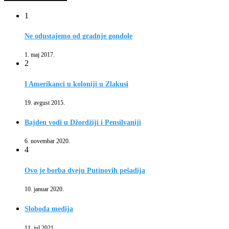
1
Ne odustajemo od gradnje gondole
1. maj 2017.
2
I Amerikanci u koloniji u Zlakusi
19. avgust 2015.
Bajden vodi u Džordžiji i Pensilvaniji
6. novembar 2020.
4
Ovo je borba dveju Putinovih pešadija
10. januar 2020.
Sloboda medija
11. jul 2021.