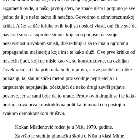
argumenti ovde, u našoj javnoj sferi, ne znače ništa i potpuno je sve
jedno da li je nešto tačno ili netačno. Govorimo o zdravorazumskoj
kritici. A što se tiče kritike ovih koji su nosioci vlasti, oni čine sve da
nas koji smo sa suprotne strane, koji smo ponosni na svoju
nezavisnost u svakom smisli, diskredituju i za to imaju ogromnu
propagandnu mašineriju koja im i te kako služi. Ove prve kritike od
mislećih ljudi, koji ne misle kao vi, su konstruktivne, da ozbiljan
čovek razmisli i da priliku da budu u pravu, a ove političke kritike
pokazuju taj staljinistički metod proizvodnje neprijatelja ili
targetiranje neprijatelja, očekujući da neko drugi završi prljave
poslove, jer se sami boje da to urade. Protiv ovih drugih se i te kako
borim, a ova prva konstruktivna politika bi morala da postoji u
svakom demokratskom društvu.
Kokan Mladenović rođen je u Nišu 1970. godine.
Završio je srednju glumačku školu u Nišu u klasi Mime