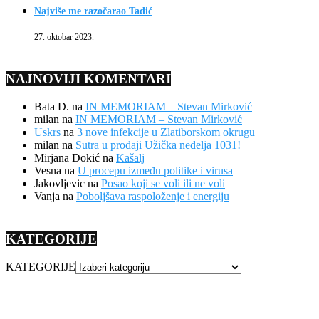
Najviše me razočarao Tadić
27. oktobar 2023.
NAJNOVIJI KOMENTARI
Bata D.
na
IN MEMORIAM – Stevan Mirković
milan
na
IN MEMORIAM – Stevan Mirković
Uskrs
na
3 nove infekcije u Zlatiborskom okrugu
milan
na
Sutra u prodaji Užička nedelja 1031!
Mirjana Dokić
na
Kašalj
Vesna
na
U procepu između politike i virusa
Jakovljevic
na
Posao koji se voli ili ne voli
Vanja
na
Poboljšava raspoloženje i energiju
KATEGORIJE
KATEGORIJE