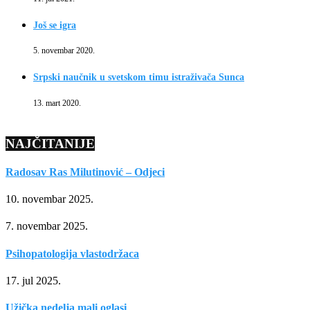
Još se igra
5. novembar 2020.
Srpski naučnik u svetskom timu istraživača Sunca
13. mart 2020.
NAJČITANIJE
Radosav Ras Milutinović – Odjeci
10. novembar 2025.
7. novembar 2025.
Psihopatologija vlastodržaca
17. jul 2025.
Užička nedelja mali oglasi