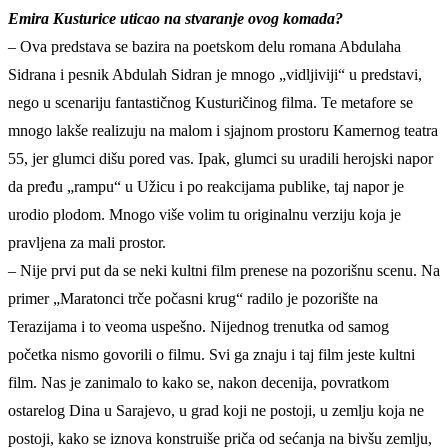
Emira Kusturice uticao na stvaranje ovog komada?
– Ova predstava se bazira na poetskom delu romana Abdulaha
Sidrana i pesnik Abdulah Sidran je mnogo „vidljiviji“ u predstavi,
nego u scenariju fantastičnog Kusturičinog filma. Te metafore se
mnogo lakše realizuju na malom i sjajnom prostoru Kamernog teatra
55, jer glumci dišu pored vas. Ipak, glumci su uradili herojski napor
da pređu „rampu“ u Užicu i po reakcijama publike, taj napor je
urodio plodom. Mnogo više volim tu originalnu verziju koja je
pravljena za mali prostor.
– Nije prvi put da se neki kultni film prenese na pozorišnu scenu. Na
primer „Maratonci trče počasni krug“ radilo je pozorište na
Terazijama i to veoma uspešno. Nijednog trenutka od samog
početka nismo govorili o filmu. Svi ga znaju i taj film jeste kultni
film. Nas je zanimalo to kako se, nakon decenija, povratkom
ostarelog Dina u Sarajevo, u grad koji ne postoji, u zemlju koja ne
postoji, kako se iznova konstruiše priča od sećanja na bivšu zemlju,