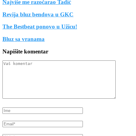
Najviše me razočarao Tadić
Revija bluz bendova u GKC
The Bestbeat ponovo u Užicu!
Bluz sa vranama
Napišite komentar