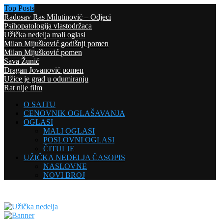
Top Posts
Radosav Ras Milutinović – Odjeci
Psihopatologija vlastodržaca
Užička nedelja mali oglasi
Milan Mijušković godišnji pomen
Milan Mijušković pomen
Sava Žunić
Dragan Jovanović pomen
Užice je grad u odumiranju
Rat nije film
O SAJTU
CENOVNIK OGLAŠAVANJA
OGLASI
MALI OGLASI
POSLOVNI OGLASI
ČITULJE
UŽIČKA NEDELJA ČASOPIS
NASLOVNE
NOVI BROJ