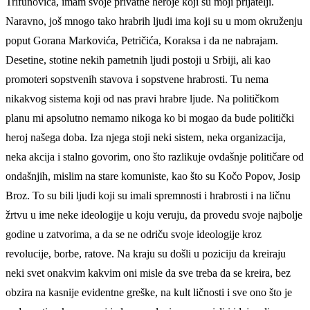
Trifunovića, imam svoje privatne heroje koji su moji prijatelji.
Naravno, još mnogo tako hrabrih ljudi ima koji su u mom okruženju
poput Gorana Markovića, Petričića, Koraksa i da ne nabrajam.
Desetine, stotine nekih pametnih ljudi postoji u Srbiji, ali kao
promoteri sopstvenih stavova i sopstvene hrabrosti. Tu nema
nikakvog sistema koji od nas pravi hrabre ljude. Na političkom
planu mi apsolutno nemamo nikoga ko bi mogao da bude politički
heroj našega doba. Iza njega stoji neki sistem, neka organizacija,
neka akcija i stalno govorim, ono što razlikuje ovdašnje političare od
ondašnjih, mislim na stare komuniste, kao što su Kočo Popov, Josip
Broz. To su bili ljudi koji su imali spremnosti i hrabrosti i na ličnu
žrtvu u ime neke ideologije u koju veruju, da provedu svoje najbolje
godine u zatvorima, a da se ne odriču svoje ideologije kroz
revolucije, borbe, ratove. Na kraju su došli u poziciju da kreiraju
neki svet onakvim kakvim oni misle da sve treba da se kreira, bez
obzira na kasnije evidentne greške, na kult ličnosti i sve ono što je