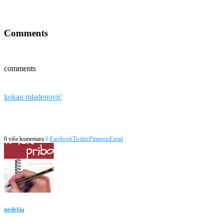
Comments
comments
kokan mladenović
0 više komentara
0
Facebook
Twitter
Pinterest
Email
nedelja