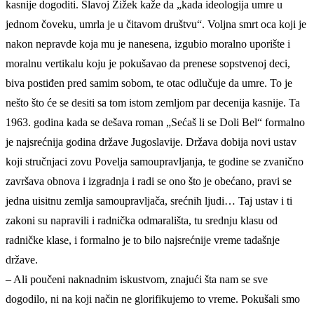
kasnije dogoditi. Slavoj Žižek kaže da „kada ideologija umre u
jednom čoveku, umrla je u čitavom društvu“. Voljna smrt oca koji je
nakon nepravde koja mu je nanesena, izgubio moralno uporište i
moralnu vertikalu koju je pokušavao da prenese sopstvenoj deci,
biva postiđen pred samim sobom, te otac odlučuje da umre. To je
nešto što će se desiti sa tom istom zemljom par decenija kasnije. Ta
1963. godina kada se dešava roman „Sećaš li se Doli Bel“ formalno
je najsrećnija godina države Jugoslavije. Država dobija novi ustav
koji stručnjaci zovu Povelja samoupravljanja, te godine se zvanično
završava obnova i izgradnja i radi se ono što je obećano, pravi se
jedna uisitnu zemlja samoupravljača, srećnih ljudi… Taj ustav i ti
zakoni su napravili i radnička odmarališta, tu srednju klasu od
radničke klase, i formalno je to bilo najsrećnije vreme tadašnje
države.
– Ali poučeni naknadnim iskustvom, znajući šta nam se sve
dogodilo, ni na koji način ne glorifikujemo to vreme. Pokušali smo