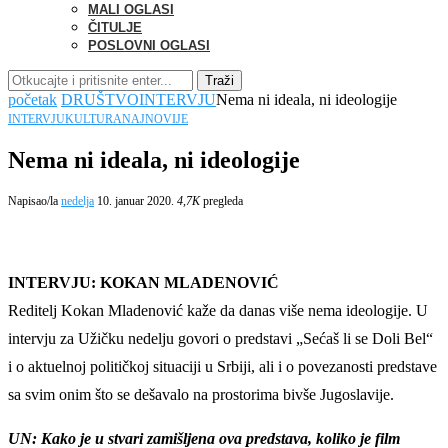
MALI OGLASI
ČITULJE
POSLOVNI OGLASI
Traži
početak
DRUŠTVO
INTERVJU
Nema ni ideala, ni ideologije
INTERVJU
KULTURA
NAJNOVIJE
Nema ni ideala, ni ideologije
Napisao/la
nedelja
10. januar 2020.
4,7K
pregleda
INTERVJU: KOKAN MLADENOVIĆ
Reditelj Kokan Mladenović kaže da danas više nema ideologije. U
intervju za Užičku nedelju govori o predstavi „Sećaš li se Doli Bel“
i o aktuelnoj političkoj situaciji u Srbiji, ali i o povezanosti predstave
sa svim onim što se dešavalo na prostorima bivše Jugoslavije.
UN: Kako je u stvari zamišljena ova predstava, koliko je film