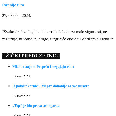
Rat nije film
27. oktobar 2023.
“Svako društvo koje bi dalo malo slobode za malo sigurnosti, ne
zaslužuje, ni jedno, ni drugo, i izgubiće oboje.” Bendžamin Frenklin
UŽIČKI PREDUZETNICI
Mladi ostaju u Potpeću i uzgajaju ribu
13. mart 2020.
U palačinkarnici „Maga“ đakonije za sve uzraste
13. mart 2020.
„Top“ je bio prava avangarda
12. mart 2020.