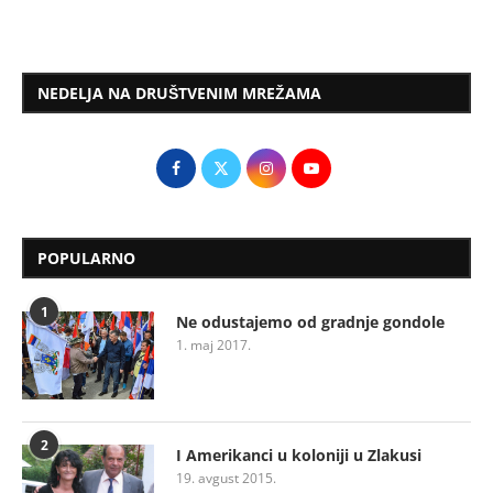
NEDELJA NA DRUŠTVENIM MREŽAMA
POPULARNO
1
Ne odustajemo od gradnje gondole
1. maj 2017.
2
I Amerikanci u koloniji u Zlakusi
19. avgust 2015.