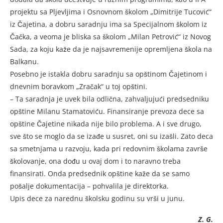
projektu sa Pljevljima i Osnovnom školom „Dimitrije Tucović“
iz Čajetina, a dobru saradnju ima sa Specijalnom školom iz
Čačka, a veoma je bliska sa školom „Milan Petrović“ iz Novog
Sada, za koju kaže da je najsavremenije opremljena škola na
Balkanu.
Posebno je istakla dobru saradnju sa opštinom Čajetinom i
dnevnim boravkom „Zračak“ u toj opštini.
– Ta saradnja je uvek bila odlična, zahvaljujući predsedniku
opštine Milanu Stamatoviću. Finansiranje prevoza dece sa
opštine Čajetine nikada nije bilo problema. A i sve drugo,
sve što se moglo da se izađe u susret, oni su izašli. Zato deca
sa smetnjama u razvoju, kada pri redovnim školama završe
školovanje, ona dođu u ovaj dom i to naravno treba
finansirati. Onda predsednik opštine kaže da se samo
pošalje dokumentacija – pohvalila je direktorka.
Upis dece za narednu školsku godinu su vrši u junu.
Z. G.