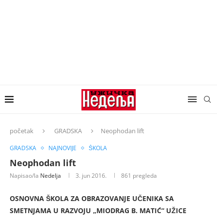
početak
GRADSKA
Neophodan lift
GRADSKA
NAJNOVIJE
ŠKOLA
Neophodan lift
Napisao/la
Nedelja
3. jun 2016.
861
pregleda
OSNOVNA ŠKOLA ZA OBRAZOVANJE UČENIKA SA
SMETNJAMA U RAZVOJU „MIODRAG B. MATIĆ“ UŽICE