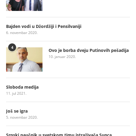
Bajden vodi u Džordžiji i Pensilvaniji
6. novembar 2020.
4
Ovo je borba dveju Putinovih pešadija
10. januar 2020.
Sloboda medija
11. jul 2021.
Još se igra
5. novembar 2020.
Srpski naučnik u svetskom timu istraživača Sunca