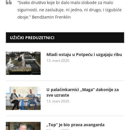
“Svako društvo koje bi dalo malo slobode za malo
sigurnosti, ne zaslužuje, ni jedno, ni drugo, i izgubiće
oboje.” Bendžamin Frenklin
UŽIČKI PREDUZETNICI
Mladi ostaju u Potpeću i uzgajaju ribu
13. mart 2020.
U palačinkarnici „Maga“ đakonije za
sve uzraste
13. mart 2020.
„Top“ je bio prava avangarda