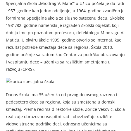
Specijalna škola „Miodrag V. Matić“ u Užicu počela je da radi
1957. godine kao jedno odeljenje, a 1964. godine zvanično je
formirana Specijalna škola za slušno oštećenu decu. Školske
1981/82. godine namenski je izgrađen školski objekat, koji
dobija ime po poznatom profesoru, defektologu Miodragu V.
Matiću. U okviru škole 1995. godine otvorio se internat, kao
rezultat potrebe smeštaja dece sa regiona. Škola 2010.
godine počinje sa radom kao Centar za podršku obrazovanju
i vaspitanju dece – učenika sa različitim smetnjama u
razvoju (CPRS).
Danas škola ima 35 učenika od prvog do osmog razreda i
pedesetero dece sa regiona, koja su smeštena u domski
smeštaj. Prema rečima direktorke škole, Zorice Vesović, škola
realizuje obrazovno-vaspitni rad i obezbeđuje različite
vidove stručne podrške deci, odnosno učenicima sa