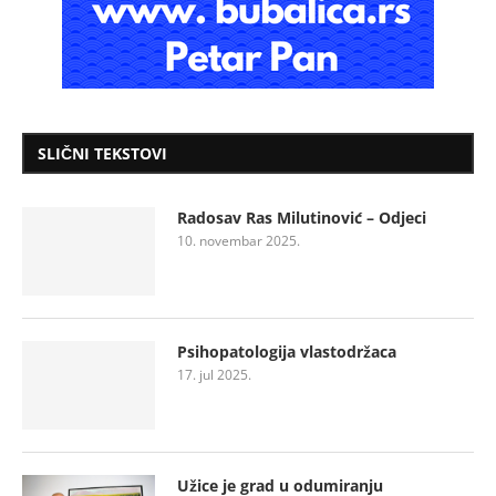
SLIČNI TEKSTOVI
Radosav Ras Milutinović – Odjeci
10. novembar 2025.
Psihopatologija vlastodržaca
17. jul 2025.
Užice je grad u odumiranju