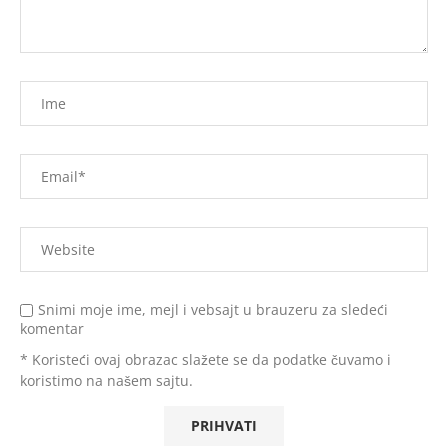
Snimi moje ime, mejl i vebsajt u brauzeru za sledeći
komentar
* Koristeći ovaj obrazac slažete se da podatke čuvamo i
koristimo na našem sajtu.