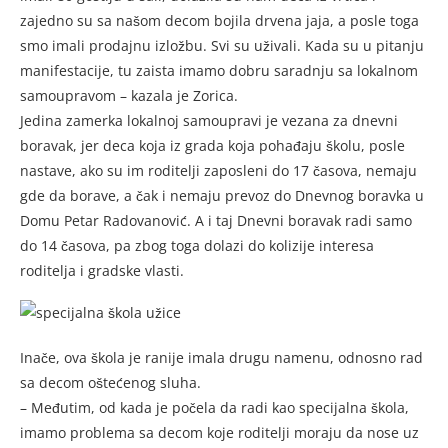
zajedno su sa našom decom bojila drvena jaja, a posle toga
smo imali prodajnu izložbu. Svi su uživali. Kada su u pitanju
manifestacije, tu zaista imamo dobru saradnju sa lokalnom
samoupravom – kazala je Zorica.
Jedina zamerka lokalnoj samoupravi je vezana za dnevni
boravak, jer deca koja iz grada koja pohađaju školu, posle
nastave, ako su im roditelji zaposleni do 17 časova, nemaju
gde da borave, a čak i nemaju prevoz do Dnevnog boravka u
Domu Petar Radovanović. A i taj Dnevni boravak radi samo
do 14 časova, pa zbog toga dolazi do kolizije interesa
roditelja i gradske vlasti.
Inače, ova škola je ranije imala drugu namenu, odnosno rad
sa decom oštećenog sluha.
– Međutim, od kada je počela da radi kao specijalna škola,
imamo problema sa decom koje roditelji moraju da nose uz