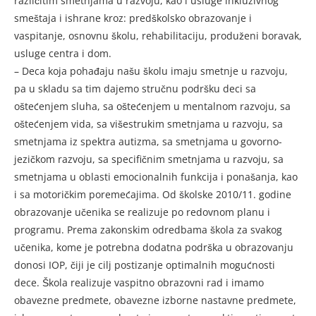
različitim smetnjama u razvoju, kao i usluge inkluzivnog
smeštaja i ishrane kroz: predškolsko obrazovanje i
vaspitanje, osnovnu školu, rehabilitaciju, produženi boravak,
usluge centra i dom.
– Deca koja pohađaju našu školu imaju smetnje u razvoju,
pa u skladu sa tim dajemo stručnu podršku deci sa
oštećenjem sluha, sa oštećenjem u mentalnom razvoju, sa
oštećenjem vida, sa višestrukim smetnjama u razvoju, sa
smetnjama iz spektra autizma, sa smetnjama u govorno-
jezičkom razvoju, sa specifičnim smetnjama u razvoju, sa
smetnjama u oblasti emocionalnih funkcija i ponašanja, kao
i sa motoričkim poremećajima. Od školske 2010/11. godine
obrazovanje učenika se realizuje po redovnom planu i
programu. Prema zakonskim odredbama škola za svakog
učenika, kome je potrebna dodatna podrška u obrazovanju
donosi IOP, čiji je cilj postizanje optimalnih mogućnosti
dece. Škola realizuje vaspitno obrazovni rad i imamo
obavezne predmete, obavezne izborne nastavne predmete,