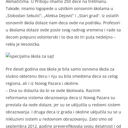
Akmačićima. U Priboju imamo 250 dece na tretmanu.
Takođe, imamo logopede u užičkim osnovnim školama u
„Slobodan Sekulić“, „Aleksa Dejović“ i „Stari grad“. Iz ostalih
osnovnih škola dolaze nam deca ovde na podršku. Profesori
u školama dolaze ovde posle svog radnog vremena i rade sa
decom potpuno volonterski i to dva do tri puta nedeljno –
rekla je Vesovićka.
Pre deset godina ova škola je bila samo osnovna škola za
slušno oštećenu decu i nju su bila smeštena deca sa celog
regiona, ali i iz Novog Pazara i okoline.
– Ona su dolazila da bi se ovde školovala. Raznim
reformama sistema obrazovanja deca iz Novog Pazara su
prestala da ovde dolaze, jer su se uključila u redovni sistem
obrazovanja. I druga deca iz grada i okoline uključila su se u
inkluzivni sistem u redovnom obrazovanju. Zato smo od
septembra 2012. godine preverefikovala svoju delatnost i od