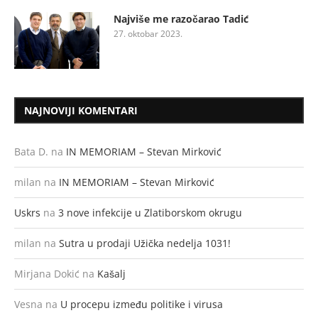
Najviše me razočarao Tadić
27. oktobar 2023.
NAJNOVIJI KOMENTARI
Bata D.
na
IN MEMORIAM – Stevan Mirković
milan
na
IN MEMORIAM – Stevan Mirković
Uskrs
na
3 nove infekcije u Zlatiborskom okrugu
milan
na
Sutra u prodaji Užička nedelja 1031!
Mirjana Dokić
na
Kašalj
Vesna
na
U procepu između politike i virusa