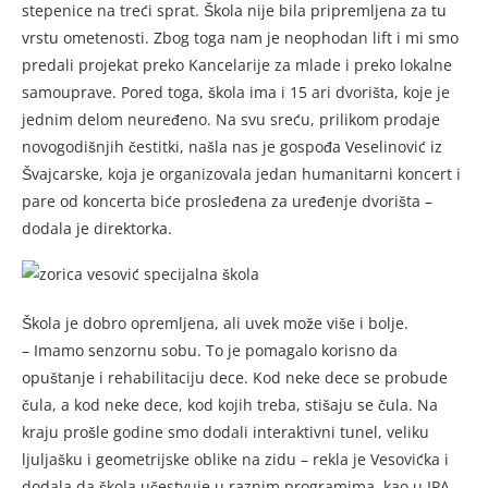
stepenice na treći sprat. Škola nije bila pripremljena za tu
vrstu ometenosti. Zbog toga nam je neophodan lift i mi smo
predali projekat preko Kancelarije za mlade i preko lokalne
samouprave. Pored toga, škola ima i 15 ari dvorišta, koje je
jednim delom neuređeno. Na svu sreću, prilikom prodaje
novogodišnjih čestitki, našla nas je gospođa Veselinović iz
Švajcarske, koja je organizovala jedan humanitarni koncert i
pare od koncerta biće prosleđena za uređenje dvorišta –
dodala je direktorka.
Škola je dobro opremljena, ali uvek može više i bolje.
– Imamo senzornu sobu. To je pomagalo korisno da
opuštanje i rehabilitaciju dece. Kod neke dece se probude
čula, a kod neke dece, kod kojih treba, stišaju se čula. Na
kraju prošle godine smo dodali interaktivni tunel, veliku
ljuljašku i geometrijske oblike na zidu – rekla je Vesovićka i
dodala da škola učestvuje u raznim programima, kao u IPA