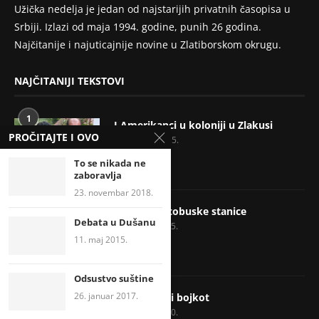
Užička nedelja je jedan od najstarijih privatnih časopisa u
Srbiji. Izlazi od maja 1994. godine, punih 26 godina.
Najčitanije i najuticajnije novine u Zlatiborskom okrugu.
NAJČITANIJI TEKSTOVI
1
I Amerikanci u koloniji u Zlakusi
PROČITAJTE I OVO
19. avgust 2015.
To se nikada ne
zaboravlja
23. novembar 2018.
2
Telefoni autobuske stanice
Debata u Dušanu
9. oktobar 2015.
11. maj 2015.
Odsustvo suštine
3
26. januar 2017.
Cvet, slon ili bojkot
11. januar 2020.