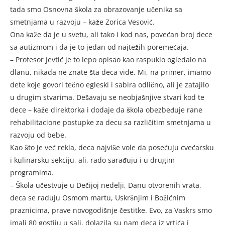
tada smo Osnovna škola za obrazovanje učenika sa
smetnjama u razvoju – kaže Zorica Vesović.
Ona kaže da je u svetu, ali tako i kod nas, povećan broj dece
sa autizmom i da je to jedan od najtežih poremećaja.
– Profesor Jevtić je to lepo opisao kao raspuklo ogledalo na
dlanu, nikada ne znate šta deca vide. Mi, na primer, imamo
dete koje govori tečno egleski i sabira odlično, ali je zatajilo
u drugim stvarima. Dešavaju se neobjašnjive stvari kod te
dece – kaže direktorka i dodaje da škola obezbeđuje rane
rehabilitacione postupke za decu sa različitim smetnjama u
razvoju od bebe.
Kao što je već rekla, deca najviše vole da posećuju cvećarsku
i kulinarsku sekciju, ali, rado sarađuju i u drugim
programima.
– Škola učestvuje u Dečijoj nedelji, Danu otvorenih vrata,
deca se raduju Osmom martu, Uskršnjim i Božićnim
praznicima, prave novogodišnje čestitke. Evo, za Vaskrs smo
imali 80 gostiju u sali, dolazila su nam deca iz vrtića i