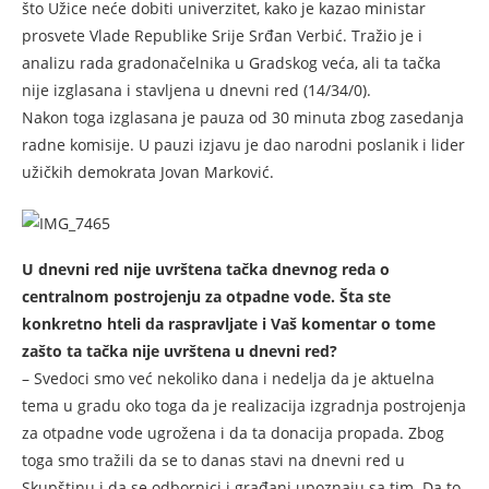
što Užice neće dobiti univerzitet, kako je kazao ministar
prosvete Vlade Republike Srije Srđan Verbić. Tražio je i
analizu rada gradonačelnika u Gradskog veća, ali ta tačka
nije izglasana i stavljena u dnevni red (14/34/0).
Nakon toga izglasana je pauza od 30 minuta zbog zasedanja
radne komisije. U pauzi izjavu je dao narodni poslanik i lider
užičkih demokrata Jovan Marković.
U dnevni red nije uvrštena tačka dnevnog reda o
centralnom postrojenju za otpadne vode. Šta ste
konkretno hteli da raspravljate i Vaš komentar o tome
zašto ta tačka nije uvrštena u dnevni red?
– Svedoci smo već nekoliko dana i nedelja da je aktuelna
tema u gradu oko toga da je realizacija izgradnja postrojenja
za otpadne vode ugrožena i da ta donacija propada. Zbog
toga smo tražili da se to danas stavi na dnevni red u
Skupštinu i da se odbornici i građani upoznaju sa tim. Da to