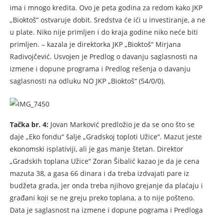
ima i mnogo kredita. Ovo je peta godina za redom kako JKP
„Bioktoš“ ostvaruje dobit. Sredstva će ići u investiranje, a ne
u plate. Niko nije primljen i do kraja godine niko neće biti
primljen. – kazala je direktorka JKP „Bioktoš“ Mirjana
Radivojčević. Usvojen je Predlog o davanju saglasnosti na
izmene i dopune programa i Predlog rešenja o davanju
saglasnosti na odluku NO JKP „Bioktoš“ (54/0/0).
Tačka br. 4:
Jovan Marković predložio je da se ono što se
daje „Eko fondu“ šalje „Gradskoj toploti Užice“. Mazut jeste
ekonomski isplativiji, ali je gas manje štetan. Direktor
„Gradskih toplana Užice“ Zoran Šibalić kazao je da je cena
mazuta 38, a gasa 66 dinara i da treba izdvajati pare iz
budžeta grada, jer onda treba njihovo grejanje da plaćaju i
građani koji se ne greju preko toplana, a to nije pošteno.
Data je saglasnost na izmene i dopune pograma i Predloga