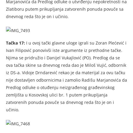
Marjanovića da Predlog odluke o utvrđenju nepokretnosti na
Zlatiboru putem prikupljanja zatvorenih ponuda povuče sa
dnevnog reda što je on i učinio.
Tačka 17:
I u ovoj tački glavne uloge igrali su Zoran Plećević i
Ivan Filipović ponovivši iste argumente iz prethodne tačke.
Njima se pridružio i Danijel Vukajlović (PO). Predlog da se
ova tačka skine sa dnevnog reda dao je Miloš Vujić, odbornik
iz DS-a. Vidoje Drndarević rekao je da materijal za ovu tačku
nije dostavljen odbornicima i zamolio Radišu Marjanovića da
Predlog odluke o otuđenju neizgrađenog građevinskog
zemljišta u Kosovskoj ulici br. 1 putem prikupljanja
zatvorenih ponuda povuče sa dnevnog reda što je on i
učinio.