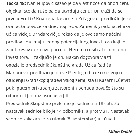
Tačka 18:
Ivan Filipović kazao je da vlast hoće da obori cenu
objekta. Što da ruše pa da utvrđuju cenu? On traži da se
prvo utvrdi tržišna cena kasarne u Krčagovu i predložio je se
ova tačka povuče sa dnevnog reda. Zamenik gradonačelnika
Užica Vidoje Drndarević je rekao da je ovo samo načelni
predlog i da imaju jednog potencijalnog investitora koji je
zainteresovan za ovu parcelu. Nećemo rušiti ako nemamo
investitora. – zaključio je on. Nakon dogovora vlasti i
opozicije predsednik Skupštine grada Užica Radiša
Marjanović predložio je da se Predlog odluke o rušenju i
otuđenju Gradskog građevinskog zemljišta u Kasarni „Četvrti
puk“ putem prikupanja zatvorenih ponuda povuče što su
odbornici jednoglasno usvojili.
Predsednik Skupštine prekinuo je sednicu u 18 sati. Za
nastavak sednice bilo je 14 odbornika, a protiv 31. Nastavak
sednice zakazan je za utorak (8. septembar) u 10 sati.
Milan Đokić