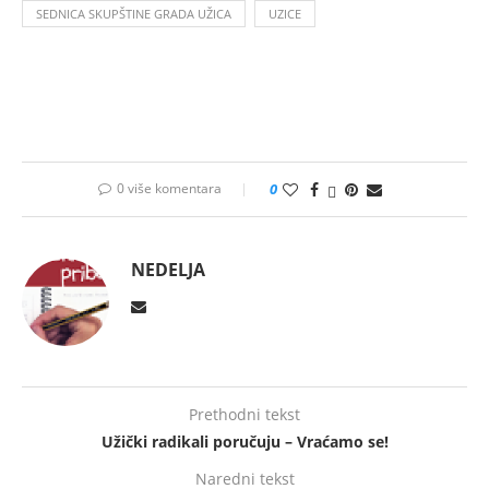
SEDNICA SKUPŠTINE GRADA UŽICA
UZICE
0 više komentara
0
NEDELJA
Prethodni tekst
Užički radikali poručuju – Vraćamo se!
Naredni tekst