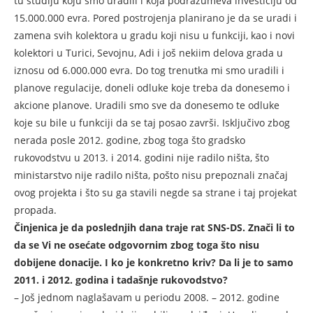
tu studiju koju smo uradili i koja podrazumeva investiciju od
15.000.000 evra. Pored postrojenja planirano je da se uradi i
zamena svih kolektora u gradu koji nisu u funkciji, kao i novi
kolektori u Turici, Sevojnu, Adi i još nekiim delova grada u
iznosu od 6.000.000 evra. Do tog trenutka mi smo uradili i
planove regulacije, doneli odluke koje treba da donesemo i
akcione planove. Uradili smo sve da donesemo te odluke
koje su bile u funkciji da se taj posao završi. Isključivo zbog
nerada posle 2012. godine, zbog toga što gradsko
rukovodstvu u 2013. i 2014. godini nije radilo ništa, što
ministarstvo nije radilo ništa, pošto nisu prepoznali značaj
ovog projekta i što su ga stavili negde sa strane i taj projekat
propada.
Činjenica je da poslednjih dana traje rat SNS-DS. Znači li to
da se Vi ne osećate odgovornim zbog toga što nisu
dobijene donacije. I ko je konkretno kriv? Da li je to samo
2011. i 2012. godina i tadašnje rukovodstvo?
– Još jednom naglašavam u periodu 2008. – 2012. godine