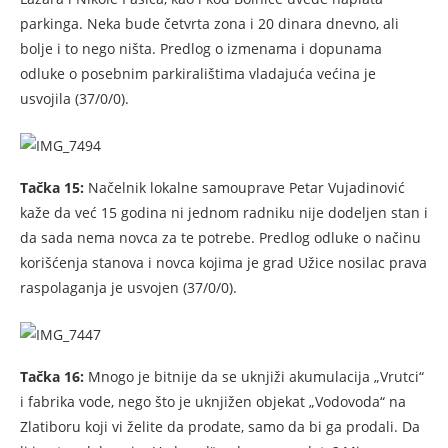
parkinga. Neka bude četvrta zona i 20 dinara dnevno, ali
bolje i to nego ništa. Predlog o izmenama i dopunama
odluke o posebnim parkiralištima vladajuća većina je
usvojila (37/0/0).
Tačka 15:
Načelnik lokalne samouprave Petar Vujadinović
kaže da već 15 godina ni jednom radniku nije dodeljen stan i
da sada nema novca za te potrebe. Predlog odluke o načinu
korišćenja stanova i novca kojima je grad Užice nosilac prava
raspolaganja je usvojen (37/0/0).
Tačka 16:
Mnogo je bitnije da se uknjiži akumulacija „Vrutci“
i fabrika vode, nego što je uknjižen objekat „Vodovoda“ na
Zlatiboru koji vi želite da prodate, samo da bi ga prodali. Da