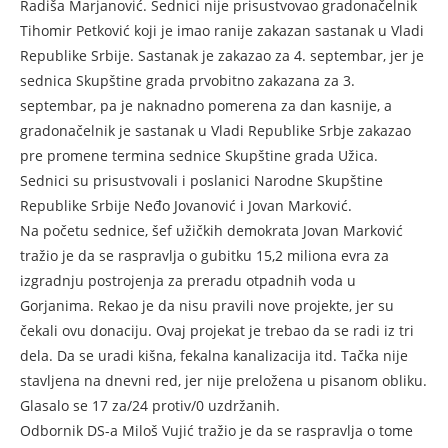
Radiša Marjanović. Sednici nije prisustvovao gradonačelnik
Tihomir Petković koji je imao ranije zakazan sastanak u Vladi
Republike Srbije. Sastanak je zakazao za 4. septembar, jer je
sednica Skupštine grada prvobitno zakazana za 3.
septembar, pa je naknadno pomerena za dan kasnije, a
gradonačelnik je sastanak u Vladi Republike Srbje zakazao
pre promene termina sednice Skupštine grada Užica.
Sednici su prisustvovali i poslanici Narodne Skupštine
Republike Srbije Neđo Jovanović i Jovan Marković.
Na početu sednice, šef užičkih demokrata Jovan Marković
tražio je da se raspravlja o gubitku 15,2 miliona evra za
izgradnju postrojenja za preradu otpadnih voda u
Gorjanima. Rekao je da nisu pravili nove projekte, jer su
čekali ovu donaciju. Ovaj projekat je trebao da se radi iz tri
dela. Da se uradi kišna, fekalna kanalizacija itd. Tačka nije
stavljena na dnevni red, jer nije preložena u pisanom obliku.
Glasalo se 17 za/24 protiv/0 uzdržanih.
Odbornik DS-a Miloš Vujić tražio je da se raspravlja o tome