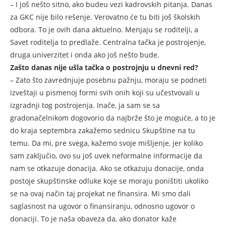
– I još nešto sitno, ako budeu vezi kadrovskih pitanja. Danas
za GKC nije bilo rešenje. Verovatno će tu biti još školskih
odbora. To je ovih dana aktuelno. Menjaju se roditelji, a
Savet roditelja to predlaže. Centralna tačka je postrojenje,
druga univerzitet i onda ako još nešto bude.
Zašto danas nije ušla tačka o postrojnju u dnevni red?
– Zato što zavrednjuje posebnu pažnju, moraju se podneti
izveštaji u pismenoj formi svih onih koji su učestvovali u
izgradnji tog postrojenja. Inače, ja sam se sa
gradonačelnikom dogovorio da najbrže što je moguće, a to je
do kraja septembra zakažemo sednicu Skupštine na tu
temu. Da mi, pre svega, kažemo svoje mišljenje, jer koliko
sam zaključio, ovo su još uvek neformalne informacije da
nam se otkazuje donacija. Ako se otkazuju donacije, onda
postoje skupštinske odluke koje se moraju poništiti ukoliko
se na ovaj način taj projekat ne finansira. Mi smo dali
saglasnost na ugovor o finansiranju, odnosno ugovor o
donaciji. To je naša obaveza da, ako donator kaže