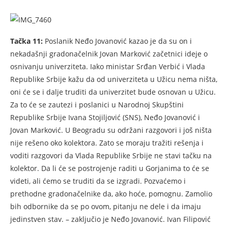
Tačka 11:
Poslanik Neđo Jovanović kazao je da su on i
nekadašnji gradonačelnik Jovan Marković začetnici ideje o
osnivanju univerziteta. Iako ministar Srđan Verbić i Vlada
Republike Srbije kažu da od univerziteta u Užicu nema ništa,
oni će se i dalje truditi da univerzitet bude osnovan u Užicu.
Za to će se zautezi i poslanici u Narodnoj Skupštini
Republike Srbije Ivana Stojiljović (SNS), Neđo Jovanović i
Jovan Marković. U Beogradu su održani razgovori i još ništa
nije rešeno oko kolektora. Zato se moraju tražiti rešenja i
voditi razgovori da Vlada Republike Srbije ne stavi tačku na
kolektor. Da li će se postrojenje raditi u Gorjanima to će se
videti, ali ćemo se truditi da se izgradi. Pozvaćemo i
prethodne gradonačelnike da, ako hoće, pomognu. Zamolio
bih odbornike da se po ovom, pitanju ne dele i da imaju
jedinstven stav. – zaključio je Neđo Jovanović. Ivan Filipović