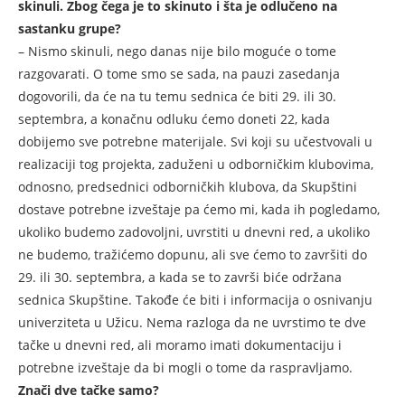
skinuli. Zbog čega je to skinuto i šta je odlučeno na
sastanku grupe?
– Nismo skinuli, nego danas nije bilo moguće o tome
razgovarati. O tome smo se sada, na pauzi zasedanja
dogovorili, da će na tu temu sednica će biti 29. ili 30.
septembra, a konačnu odluku ćemo doneti 22, kada
dobijemo sve potrebne materijale. Svi koji su učestvovali u
realizaciji tog projekta, zaduženi u odborničkim klubovima,
odnosno, predsednici odborničkih klubova, da Skupštini
dostave potrebne izveštaje pa ćemo mi, kada ih pogledamo,
ukoliko budemo zadovoljni, uvrstiti u dnevni red, a ukoliko
ne budemo, tražićemo dopunu, ali sve ćemo to završiti do
29. ili 30. septembra, a kada se to završi biće održana
sednica Skupštine. Takođe će biti i informacija o osnivanju
univerziteta u Užicu. Nema razloga da ne uvrstimo te dve
tačke u dnevni red, ali moramo imati dokumentaciju i
potrebne izveštaje da bi mogli o tome da raspravljamo.
Znači dve tačke samo?