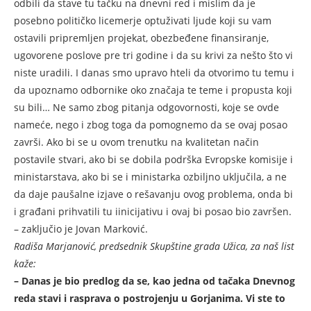
odbili da stave tu tačku na dnevni red i mislim da je
posebno političko licemerje optuživati ljude koji su vam
ostavili pripremljen projekat, obezbeđene finansiranje,
ugovorene poslove pre tri godine i da su krivi za nešto što vi
niste uradili. I danas smo upravo hteli da otvorimo tu temu i
da upoznamo odbornike oko značaja te teme i propusta koji
su bili… Ne samo zbog pitanja odgovornosti, koje se ovde
nameće, nego i zbog toga da pomognemo da se ovaj posao
završi. Ako bi se u ovom trenutku na kvalitetan način
postavile stvari, ako bi se dobila podrška Evropske komisije i
ministarstava, ako bi se i ministarka ozbiljno uključila, a ne
da daje paušalne izjave o rešavanju ovog problema, onda bi
i građani prihvatili tu iinicijativu i ovaj bi posao bio završen.
– zaključio je Jovan Marković.
Radiša Marjanović, predsednik Skupštine grada Užica, za naš list
kaže:
– Danas je bio predlog da se, kao jedna od tačaka Dnevnog
reda stavi i rasprava o postrojenju u Gorjanima. Vi ste to