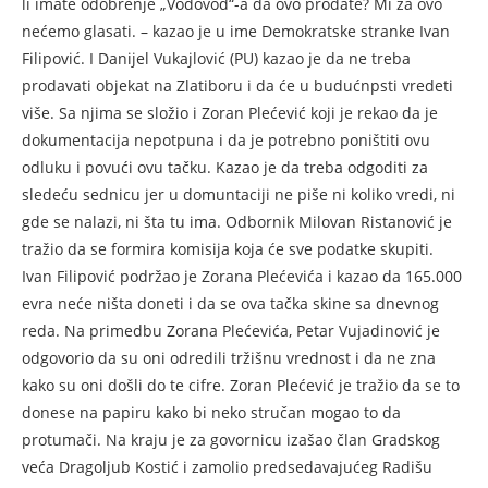
li imate odobrenje „Vodovod“-a da ovo prodate? Mi za ovo
nećemo glasati. – kazao je u ime Demokratske stranke Ivan
Filipović. I Danijel Vukajlović (PU) kazao je da ne treba
prodavati objekat na Zlatiboru i da će u budućnpsti vredeti
više. Sa njima se složio i Zoran Plećević koji je rekao da je
dokumentacija nepotpuna i da je potrebno poništiti ovu
odluku i povući ovu tačku. Kazao je da treba odgoditi za
sledeću sednicu jer u domuntaciji ne piše ni koliko vredi, ni
gde se nalazi, ni šta tu ima. Odbornik Milovan Ristanović je
tražio da se formira komisija koja će sve podatke skupiti.
Ivan Filipović podržao je Zorana Plećevića i kazao da 165.000
evra neće ništa doneti i da se ova tačka skine sa dnevnog
reda. Na primedbu Zorana Plećevića, Petar Vujadinović je
odgovorio da su oni odredili tržišnu vrednost i da ne zna
kako su oni došli do te cifre. Zoran Plećević je tražio da se to
donese na papiru kako bi neko stručan mogao to da
protumači. Na kraju je za govornicu izašao član Gradskog
veća Dragoljub Kostić i zamolio predsedavajućeg Radišu