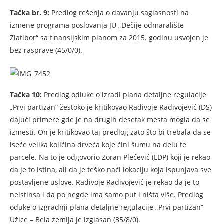
Tačka br. 9:
Predlog rešenja o davanju saglasnosti na
izmene programa poslovanja JU „Dečije odmaralište
Zlatibor“ sa finansijskim planom za 2015. godinu usvojen je
bez rasprave (45/0/0).
Tačka 10:
Predlog odluke o izradi plana detaljne regulacije
„Prvi partizan“ žestoko je kritikovao Radivoje Radivojević (DS)
dajući primere gde je na drugih desetak mesta mogla da se
izmesti. On je kritikovao taj predlog zato što bi trebala da se
iseče velika količina drveća koje čini šumu na delu te
parcele. Na to je odgovorio Zoran Plećević (LDP) koji je rekao
da je to istina, ali da je teško naći lokaciju koja ispunjava sve
postavljene uslove. Radivoje Radivojević je rekao da je to
neistinsa i da po negde ima samo put i ništa više. Predlog
oduke o izgradnji plana detaljne regulacije „Prvi partizan“
Užice – Bela zemlja je izglasan (35/8/0).