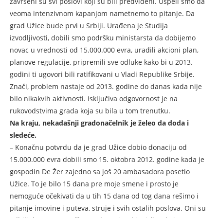
završeni su svi poslovi koji su bili predviđeni. Uspeli smo da
veoma intenzivnom kapanjom nametnemo to pitanje. Da
grad Užice bude prvi u Srbiji. Urađena je Studija
izvodljivosti, dobili smo podršku ministarsta da dobijemo
novac u vrednosti od 15.000.000 evra, uradili akcioni plan,
planove regulacije, pripremili sve odluke kako bi u 2013.
godini ti ugovori bili ratifikovani u Vladi Republike Srbije.
Znači, problem nastaje od 2013. godine do danas kada nije
bilo nikakvih aktivnosti. Isključiva odgovornost je na
rukovodstvima grada koja su bila u tom trenutku.
Na kraju, nekadašnji gradonačelnik je želeo da doda i
sledeće.
– Konačnu potvrdu da je grad Užice dobio donaciju od
15.000.000 evra dobili smo 15. oktobra 2012. godine kada je
gospodin De Žer zajedno sa još 20 ambasadora posetio
Užice. To je bilo 15 dana pre moje smene i prosto je
nemoguće očekivati da u tih 15 dana od tog dana rešimo i
pitanje imovine i puteva, struje i svih ostalih poslova. Oni su