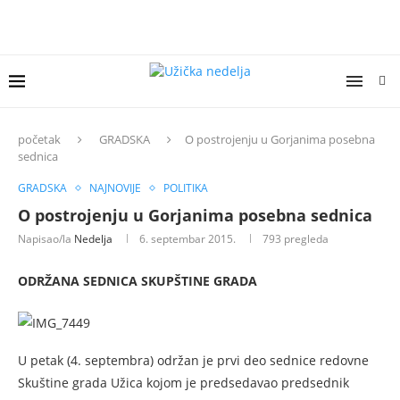
početak
GRADSKA
O postrojenju u Gorjanima posebna
sednica
GRADSKA
NAJNOVIJE
POLITIKA
O postrojenju u Gorjanima posebna sednica
Napisao/la
Nedelja
6. septembar 2015.
793
pregleda
ODRŽANA SEDNICA SKUPŠTINE GRADA
U petak (4. septembra) održan je prvi deo sednice redovne
Skuštine grada Užica kojom je predsedavao predsednik