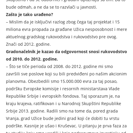
bude odmah, a ne da se to razvlači u javnosti.
Zašto je tako urađeno?
– Mislim da je isključivi razlog zbog čega taj projektat i 15
miliona evra propada za građane Užica nesposobnost i mere
aktuelnog gradskog rukovodstva i rukovodstvo pre ovog.
Znači od 2012. godine.
Gradonačelnik je kazao da odgovornost snosi rukovodstvo
od 2010. do 2012. godine.
– Što se tiče perioda od 2008. do 2012. godine mi smo
završili sve poslove koji su bili predviđeni po našim akcionim
planovma. Obezbedili smo 15.000.000 evra za taj posao,
podršku Evropske komisije i resornih ministarstava Vlade
Republike Srbije i evropskih fondova. Taj sporazum je, na
kraju krajeva, ratifikovan i u Narodnoj Skupštini Republike
Srbije 2013. godine. Radili smo na tome da, pored grada
Vranja, grad Užice bude jedini grad koji će dobiti tu vrstu
podrške. Kasnije je ušao i Kruševac. U pitanju je prva faza za