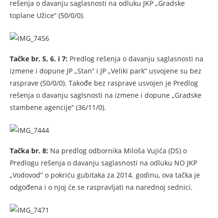
rešenja o davanju saglasnosti na odluku JKP „Gradske
toplane Užice“ (50/0/0).
Tačke br. 5, 6. i 7:
Predlog rešenja o davanju saglasnosti na
izmene i dopune JP „Stan“ i JP „Veliki park“ usvojene su bez
rasprave (50/0/0). Takođe bez rasprave usvojen je Predlog
rešenja o davanju saglsnosti na izmene i dopune „Gradske
stambene agencije“ (36/11/0).
Tačka br. 8:
Na predlog odbornika Miloša Vujića (DS) o
Predlogu rešenja o davanju saglasnosti na odluku NO JKP
„Vodovod“ o pokriću gubitaka za 2014. godinu, ova tačka je
odgođena i o njoj će se raspravljati na narednoj sednici.