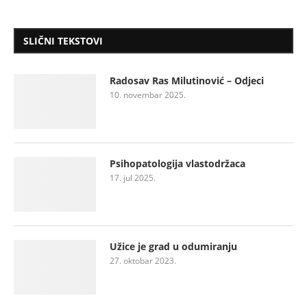
SLIČNI TEKSTOVI
Radosav Ras Milutinović – Odjeci
10. novembar 2025.
Psihopatologija vlastodržaca
17. jul 2025.
Užice je grad u odumiranju
27. oktobar 2023.