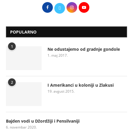
POPULARNO
1
Ne odustajemo od gradnje gondole
1. maj 2017.
2
I Amerikanci u koloniji u Zlakusi
19. avgust 2015.
Bajden vodi u Džordžiji i Pensilvaniji
6. novembar 2020.