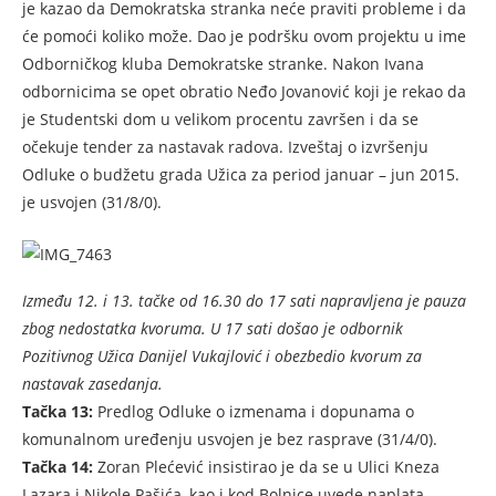
je kazao da Demokratska stranka neće praviti probleme i da
će pomoći koliko može. Dao je podršku ovom projektu u ime
Odborničkog kluba Demokratske stranke. Nakon Ivana
odbornicima se opet obratio Neđo Jovanović koji je rekao da
je Studentski dom u velikom procentu završen i da se
očekuje tender za nastavak radova. Izveštaj o izvršenju
Odluke o budžetu grada Užica za period januar – jun 2015.
je usvojen (31/8/0).
Između 12. i 13. tačke od 16.30 do 17 sati napravljena je pauza
zbog nedostatka kvoruma. U 17 sati došao je odbornik
Pozitivnog Užica Danijel Vukajlović i obezbedio kvorum za
nastavak zasedanja.
Tačka 13:
Predlog Odluke o izmenama i dopunama o
komunalnom uređenju usvojen je bez rasprave (31/4/0).
Tačka 14:
Zoran Plećević insistirao je da se u Ulici Kneza
Lazara i Nikole Pašića, kao i kod Bolnice uvede naplata