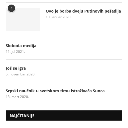
4
Ovo je borba dveju Putinovih pešadija
10. januar 2020.
Sloboda medija
11. jul 2021.
Još se igra
5. novembar 2020.
Srpski naučnik u svetskom timu istraživača Sunca
13. mart 2020.
NAJČITANIJE