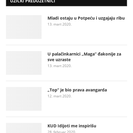
UŽIČKI PREDUZETNICI
Mladi ostaju u Potpeću i uzgajaju ribu
13. mart 2020.
U palačinkarnici „Maga“ đakonije za
sve uzraste
13. mart 2020.
„Top“ je bio prava avangarda
12. mart 2020.
KUD Idijoti me inspirišu
28. februar 2020.