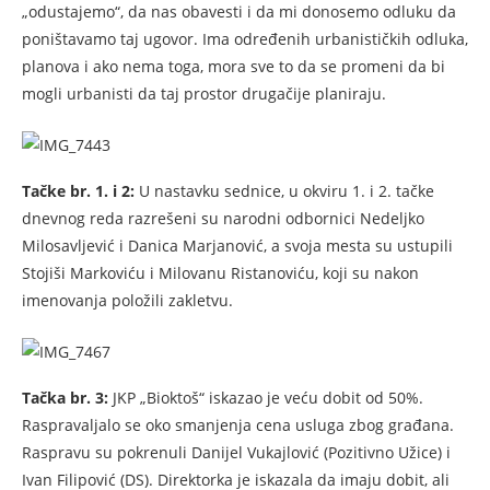
„odustajemo“, da nas obavesti i da mi donosemo odluku da
poništavamo taj ugovor. Ima određenih urbanističkih odluka,
planova i ako nema toga, mora sve to da se promeni da bi
mogli urbanisti da taj prostor drugačije planiraju.
Tačke br. 1. i 2:
U nastavku sednice, u okviru 1. i 2. tačke
dnevnog reda razrešeni su narodni odbornici Nedeljko
Milosavljević i Danica Marjanović, a svoja mesta su ustupili
Stojiši Markoviću i Milovanu Ristanoviću, koji su nakon
imenovanja položili zakletvu.
Tačka br. 3:
JKP „Bioktoš“ iskazao je veću dobit od 50%.
Raspravaljalo se oko smanjenja cena usluga zbog građana.
Raspravu su pokrenuli Danijel Vukajlović (Pozitivno Užice) i
Ivan Filipović (DS). Direktorka je iskazala da imaju dobit, ali