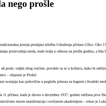
a nego prošle
radicionalna jesenja prodajna izložba Udruženja pčelara Užice. Oko 15 
tanju proizvodnja meda, malo bolja u odnosu na prošlu godinu, a bila bi 
 ali posle, valjda zbog vrućine, povukle su se u košnicu, kako bi održa
nice – objasnio je Prokić.
ari ocenjuju kao polovičnu u pogledu prinosa za bagrem i livadski med
da 11 pčelara, kada je davno u decembru 1937. godine održana prva Sku
 proslavićemo nizom manifestacija i svečanom akademijom – rekao je Luki