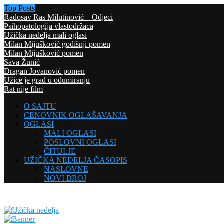
Top Posts
Radosav Ras Milutinović – Odjeci
Psihopatologija vlastodržaca
Užička nedelja mali oglasi
Milan Mijušković godišnji pomen
Milan Mijušković pomen
Sava Žunić
Dragan Jovanović pomen
Užice je grad u odumiranju
Rat nije film
O SAJTU
CENOVNIK OGLAŠAVANJA
OGLASI
MALI OGLASI
POSLOVNI OGLASI
ČITULJE
UŽIČKA NEDELJA ČASOPIS
NASLOVNE
NOVI BROJ