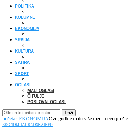
POLITIKA
KOLUMNE
EKONOMIJA
SRBIJA
KULTURA
SATIRA
SPORT
OGLASI
MALI OGLASI
ČITULJE
POSLOVNI OGLASI
Traži
početak
EKONOMIJA
Ove godine malo više meda nego prošle
EKONOMIJA
GRADSKA
INFO