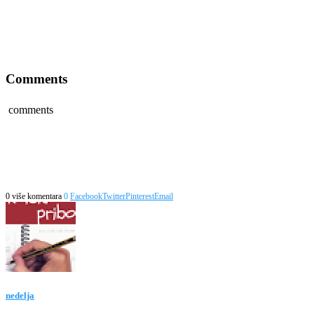
Comments
comments
0 više komentara
0
Facebook
Twitter
Pinterest
Email
nedelja