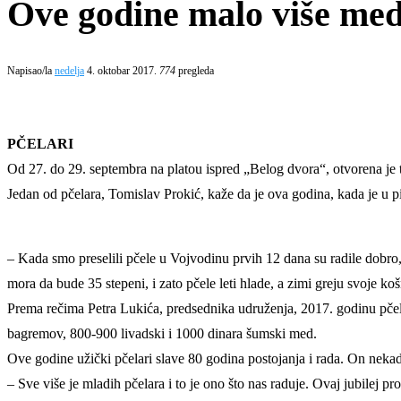
Ove godine malo više med
Napisao/la
nedelja
4. oktobar 2017.
774
pregleda
PČELARI
Od 27. do 29. septembra na platou ispred „Belog dvora“, otvorena je t
Jedan od pčelara, Tomislav Prokić, kaže da je ova godina, kada je u pi
– Kada smo preselili pčele u Vojvodinu prvih 12 dana su radile dobro,
mora da bude 35 stepeni, i zato pčele leti hlade, a zimi greju svoje koš
Prema rečima Petra Lukića, predsednika udruženja, 2017. godinu pčel
bagremov, 800-900 livadski i 1000 dinara šumski med.
Ove godine užički pčelari slave 80 godina postojanja i rada. On neka
– Sve više je mladih pčelara i to je ono što nas raduje. Ovaj jubilej