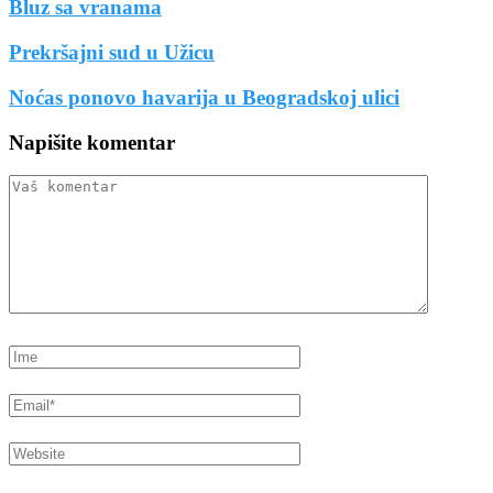
Bluz sa vranama
Prekršajni sud u Užicu
Noćas ponovo havarija u Beogradskoj ulici
Napišite komentar