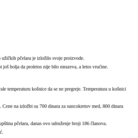
užičkih pčelara je izložilo svoje proizvode.
još bolja da proletos nije bilo mrazeva, a letos vrućine.
vale temperaturu košnice da se ne pregreje. Temperatura u košnici
. Cene na izložbi su 700 dinara za suncokretov med, 800 dinara
pština pčelara, danas ovo udruženje broji 186 članova.
ć.