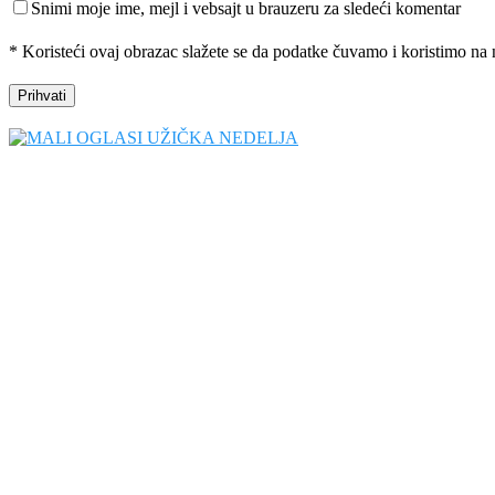
Snimi moje ime, mejl i vebsajt u brauzeru za sledeći komentar
* Koristeći ovaj obrazac slažete se da podatke čuvamo i koristimo na 