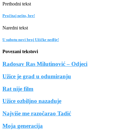
Prethodni tekst
Pročitaj nešto, bre!
Naredni tekst
U subotu novi broj Užičke nedlje!
Povezani tekstovi
Radosav Ras Milutinović – Odjeci
Užice je grad u odumiranju
Rat nije film
Užice ozbiljno nazaduje
Najviše me razočarao Tadić
Moja generacija