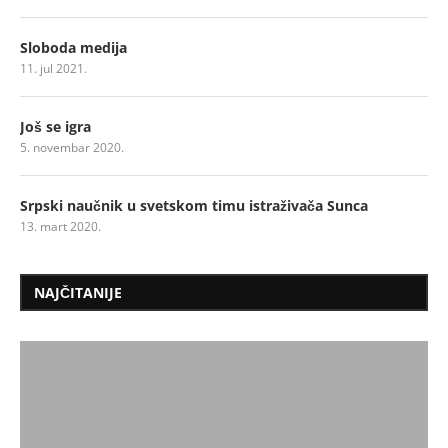
Sloboda medija
11. jul 2021.
Još se igra
5. novembar 2020.
Srpski naučnik u svetskom timu istraživača Sunca
13. mart 2020.
NAJČITANIJE