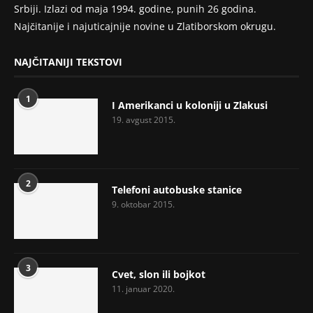
Srbiji. Izlazi od maja 1994. godine, punih 26 godina.
Najčitanije i najuticajnije novine u Zlatiborskom okrugu.
NAJČITANIJI TEKSTOVI
1
I Amerikanci u koloniji u Zlakusi
19. avgust 2015.
2
Telefoni autobuske stanice
9. oktobar 2015.
3
Cvet, slon ili bojkot
11. januar 2020.