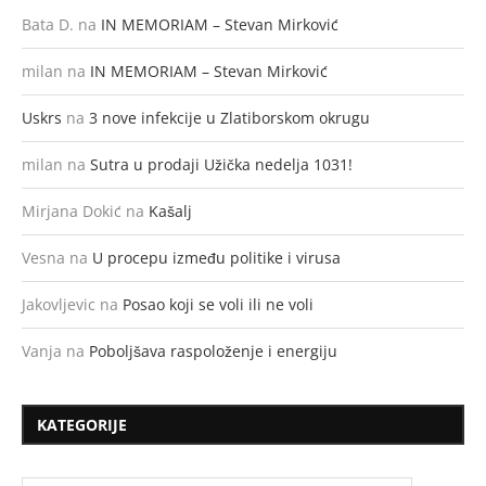
Bata D.
na
IN MEMORIAM – Stevan Mirković
milan
na
IN MEMORIAM – Stevan Mirković
Uskrs
na
3 nove infekcije u Zlatiborskom okrugu
milan
na
Sutra u prodaji Užička nedelja 1031!
Mirjana Dokić
na
Kašalj
Vesna
na
U procepu između politike i virusa
Jakovljevic
na
Posao koji se voli ili ne voli
Vanja
na
Poboljšava raspoloženje i energiju
KATEGORIJE