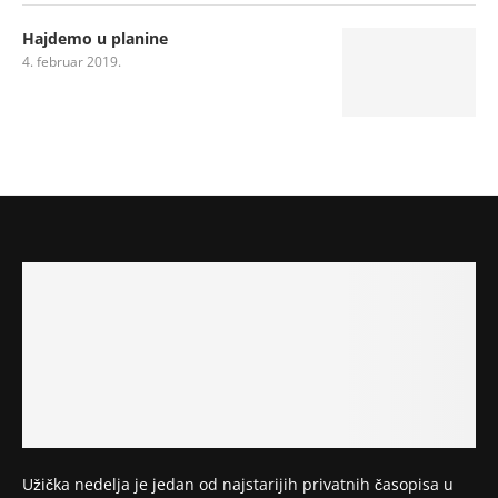
Hajdemo u planine
4. februar 2019.
Užička nedelja je jedan od najstarijih privatnih časopisa u