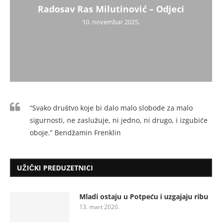
Radosav Ras Milutinović – Odjeci
10. novembar 2025.
“Svako društvo koje bi dalo malo slobode za malo
sigurnosti, ne zaslužuje, ni jedno, ni drugo, i izgubiće
oboje.” Bendžamin Frenklin
UŽIČKI PREDUZETNICI
Mladi ostaju u Potpeću i uzgajaju ribu
13. mart 2020.