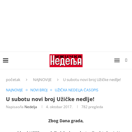
početak
NAJNOVIJE
U subotu novi broj Užičke nedlje!
NAJNOVIJE
NOVI BROJ
UŽIČKA NEDELJA ČASOPIS
U subotu novi broj Užičke nedlje!
Napisao/la
Nedelja
4. oktobar 2017.
782
pregleda
Zbog Dana grada,