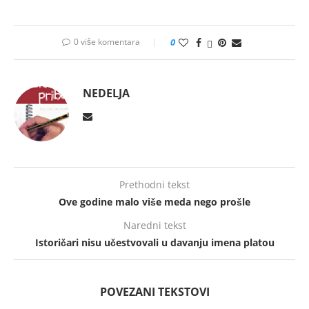
0 više komentara
0
NEDELJA
Prethodni tekst
Ove godine malo više meda nego prošle
Naredni tekst
Istoričari nisu učestvovali u davanju imena platou
POVEZANI TEKSTOVI