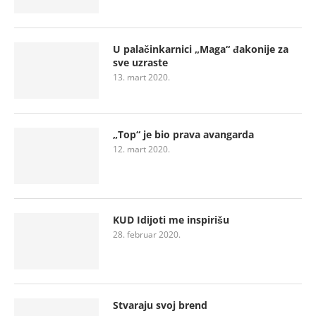
U palačinkarnici „Maga“ đakonije za
sve uzraste
13. mart 2020.
„Top“ je bio prava avangarda
12. mart 2020.
KUD Idijoti me inspirišu
28. februar 2020.
Stvaraju svoj brend