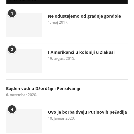
1
Ne odustajemo od gradnje gondole
1. maj 2017.
2
I Amerikanci u koloniji u Zlakusi
19. avgust 2015.
Bajden vodi u Džordžiji i Pensilvaniji
6. novembar 2020.
4
Ovo je borba dveju Putinovih pešadija
10. januar 2020.