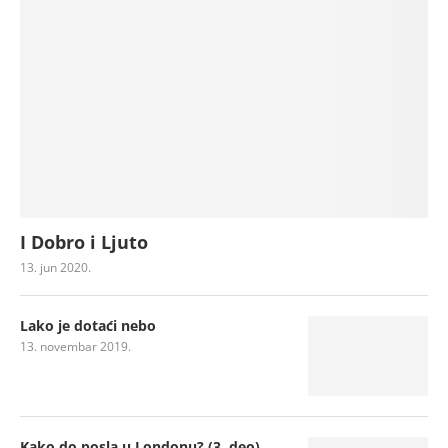
I Dobro i Ljuto
13. jun 2020.
Lako je dotaći nebo
13. novembar 2019.
Kako do posla u Londonu? (3. deo)