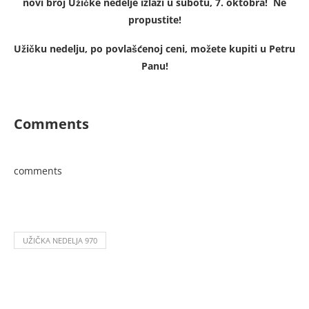
novi broj Užičke nedelje izlazi u subotu, 7. oktobra!
Ne
propustite!
Užičku nedelju, po povlašćenoj ceni, možete kupiti u Petru
Panu!
Comments
comments
UŽIČKA NEDELJA 970