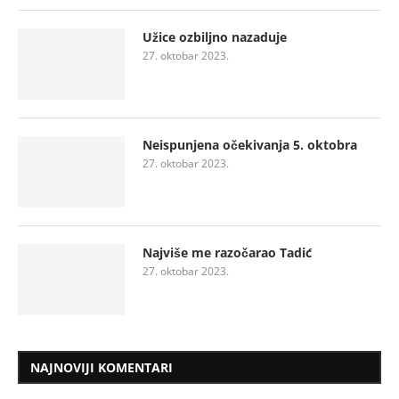
Užice ozbiljno nazaduje
27. oktobar 2023.
Neispunjena očekivanja 5. oktobra
27. oktobar 2023.
Najviše me razočarao Tadić
27. oktobar 2023.
NAJNOVIJI KOMENTARI