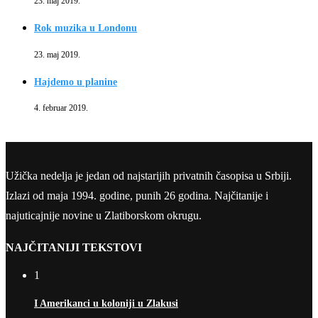
23. maj 2019.
Rok muzika u Londonu
23. maj 2019.
Hajdemo u planine
4. februar 2019.
Užička nedelja je jedan od najstarijih privatnih časopisa u Srbiji.
Izlazi od maja 1994. godine, punih 26 godina. Najčitanije i
najuticajnije novine u Zlatiborskom okrugu.
NAJČITANIJI TEKSTOVI
1
I Amerikanci u koloniji u Zlakusi