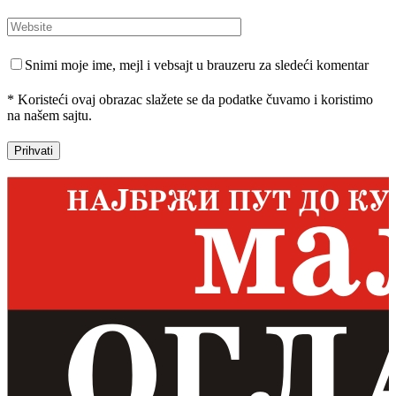
Snimi moje ime, mejl i vebsajt u brauzeru za sledeći komentar
* Koristeći ovaj obrazac slažete se da podatke čuvamo i koristimo
na našem sajtu.