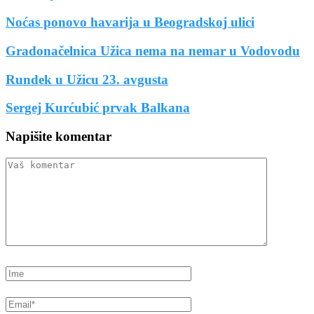
Noćas ponovo havarija u Beogradskoj ulici
Gradonačelnica Užica nema na nemar u Vodovodu
Rundek u Užicu 23. avgusta
Sergej Kurćubić prvak Balkana
Napišite komentar