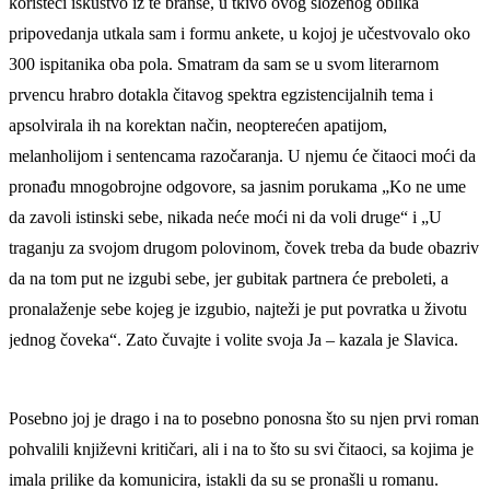
koristeći iskustvo iz te branše, u tkivo ovog složenog oblika
pripovedanja utkala sam i formu ankete, u kojoj je učestvovalo oko
300 ispitanika oba pola. Smatram da sam se u svom literarnom
prvencu hrabro dotakla čitavog spektra egzistencijalnih tema i
apsolvirala ih na korektan način, neopterećen apatijom,
melanholijom i sentencama razočaranja. U njemu će čitaoci moći da
pronađu mnogobrojne odgovore, sa jasnim porukama „Ko ne ume
da zavoli istinski sebe, nikada neće moći ni da voli druge“ i „U
traganju za svojom drugom polovinom, čovek treba da bude obazriv
da na tom put ne izgubi sebe, jer gubitak partnera će preboleti, a
pronalaženje sebe kojeg je izgubio, najteži je put povratka u životu
jednog čoveka“. Zato čuvajte i volite svoja Ja – kazala je Slavica.
Posebno joj je drago i na to posebno ponosna što su njen prvi roman
pohvalili književni kritičari, ali i na to što su svi čitaoci, sa kojima je
imala prilike da komunicira, istakli da su se pronašli u romanu.