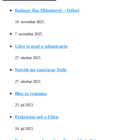
Radosav Ras Milutinović – Odjeci
10. novembar 2025.
7. novembar 2025.
Užice je grad u odumiranju
27. oktobar 2023.
Najviše me razočarao Tadić
27. oktobar 2023.
Bluz sa vranama
25. jul 2023.
Prekršajni sud u Užicu
10. jul 2023.