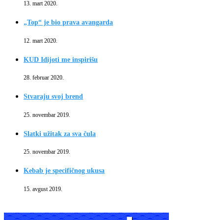
13. mart 2020.
„Top“ je bio prava avangarda
12. mart 2020.
KUD Idijoti me inspirišu
28. februar 2020.
Stvaraju svoj brend
25. novembar 2019.
Slatki užitak za sva čula
25. novembar 2019.
Kebab je specifičnog ukusa
15. avgust 2019.