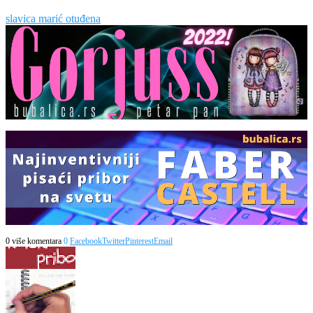
slavica marić otuđena
0 više komentara
0
Facebook
Twitter
Pinterest
Email