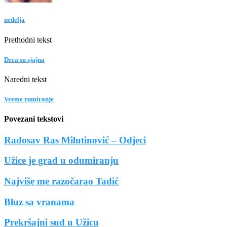
nedelja
Prethodni tekst
Deca su sjajna
Naredni tekst
Vreme zumiranje
Povezani tekstovi
Radosav Ras Milutinović – Odjeci
Užice je grad u odumiranju
Najviše me razočarao Tadić
Bluz sa vranama
Prekršajni sud u Užicu