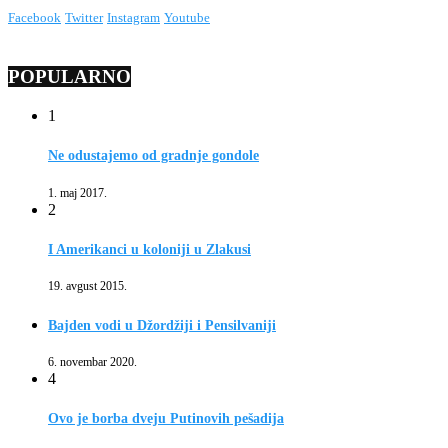
Facebook
Twitter
Instagram
Youtube
POPULARNO
1
Ne odustajemo od gradnje gondole
1. maj 2017.
2
I Amerikanci u koloniji u Zlakusi
19. avgust 2015.
Bajden vodi u Džordžiji i Pensilvaniji
6. novembar 2020.
4
Ovo je borba dveju Putinovih pešadija