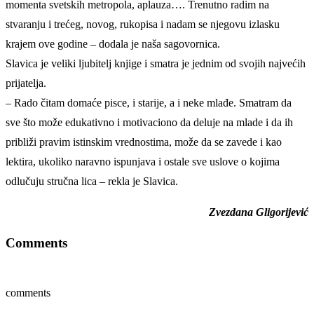
momenta svetskih metropola, aplauza…. Trenutno radim na
stvaranju i trećeg, novog, rukopisa i nadam se njegovu izlasku
krajem ove godine – dodala je naša sagovornica.
Slavica je veliki ljubitelj knjige i smatra je jednim od svojih najvećih
prijatelja.
– Rado čitam domaće pisce, i starije, a i neke mlađe. Smatram da
sve što može edukativno i motivaciono da deluje na mlade i da ih
približi pravim istinskim vrednostima, može da se zavede i kao
lektira, ukoliko naravno ispunjava i ostale sve uslove o kojima
odlučuju stručna lica – rekla je Slavica.
Zvezdana Gligorijević
Comments
comments