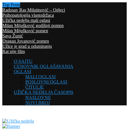
Top Posts
Radosav Ras Milutinović – Odjeci
Psihopatologija vlastodržaca
Užička nedelja mali oglasi
Milan Mijušković godišnji pomen
Milan Mijušković pomen
Sava Žunić
Dragan Jovanović pomen
Užice je grad u odumiranju
Rat nije film
O SAJTU
CENOVNIK OGLAŠAVANJA
OGLASI
MALI OGLASI
POSLOVNI OGLASI
ČITULJE
UŽIČKA NEDELJA ČASOPIS
NASLOVNE
NOVI BROJ