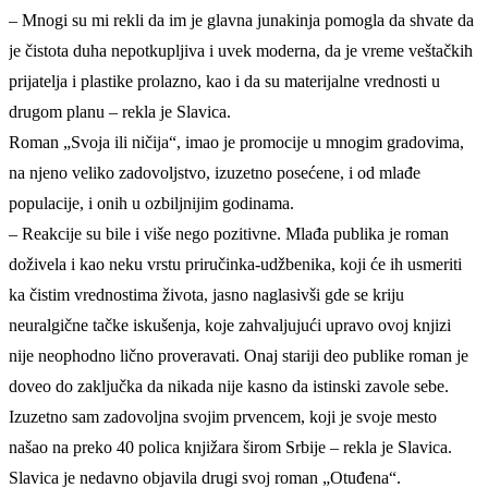
– Mnogi su mi rekli da im je glavna junakinja pomogla da shvate da
je čistota duha nepotkupljiva i uvek moderna, da je vreme veštačkih
prijatelja i plastike prolazno, kao i da su materijalne vrednosti u
drugom planu – rekla je Slavica.
Roman „Svoja ili ničija“, imao je promocije u mnogim gradovima,
na njeno veliko zadovoljstvo, izuzetno posećene, i od mlađe
populacije, i onih u ozbiljnijim godinama.
– Reakcije su bile i više nego pozitivne. Mlađa publika je roman
doživela i kao neku vrstu priručinka-udžbenika, koji će ih usmeriti
ka čistim vrednostima života, jasno naglasivši gde se kriju
neuralgične tačke iskušenja, koje zahvaljujući upravo ovoj knjizi
nije neophodno lično proveravati. Onaj stariji deo publike roman je
doveo do zaključka da nikada nije kasno da istinski zavole sebe.
Izuzetno sam zadovoljna svojim prvencem, koji je svoje mesto
našao na preko 40 polica knjižara širom Srbije – rekla je Slavica.
Slavica je nedavno objavila drugi svoj roman „Otuđena“.