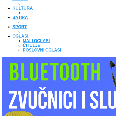
KULTURA
SATIRA
SPORT
OGLASI
MALI OGLASI
ČITULJE
POSLOVNI OGLASI