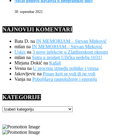
Noćas ponovo havarija u Beogradskoj ulici
30. septembar 2022.
NAJNOVIJI KOMENTARI
Bata D.
na
IN MEMORIAM – Stevan Mirković
milan
na
IN MEMORIAM – Stevan Mirković
Uskrs
na
3 nove infekcije u Zlatiborskom okrugu
milan
na
Sutra u prodaji Užička nedelja 1031!
Mirjana Dokić
na
Kašalj
Vesna
na
U procepu između politike i virusa
Jakovljevic
na
Posao koji se voli ili ne voli
Vanja
na
Poboljšava raspoloženje i energiju
KATEGORIJE
KATEGORIJE