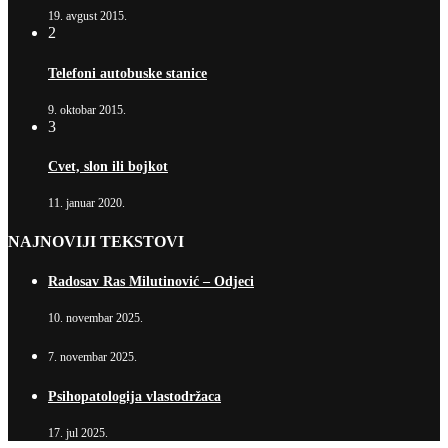
19. avgust 2015.
2
Telefoni autobuske stanice
9. oktobar 2015.
3
Cvet, slon ili bojkot
11. januar 2020.
NAJNOVIJI TEKSTOVI
Radosav Ras Milutinović – Odjeci
10. novembar 2025.
7. novembar 2025.
Psihopatologija vlastodržaca
17. jul 2025.