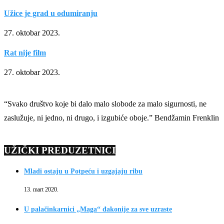
Užice je grad u odumiranju
27. oktobar 2023.
Rat nije film
27. oktobar 2023.
“Svako društvo koje bi dalo malo slobode za malo sigurnosti, ne
zaslužuje, ni jedno, ni drugo, i izgubiće oboje.” Bendžamin Frenklin
UŽIČKI PREDUZETNICI
Mladi ostaju u Potpeću i uzgajaju ribu
13. mart 2020.
U palačinkarnici „Maga“ đakonije za sve uzraste