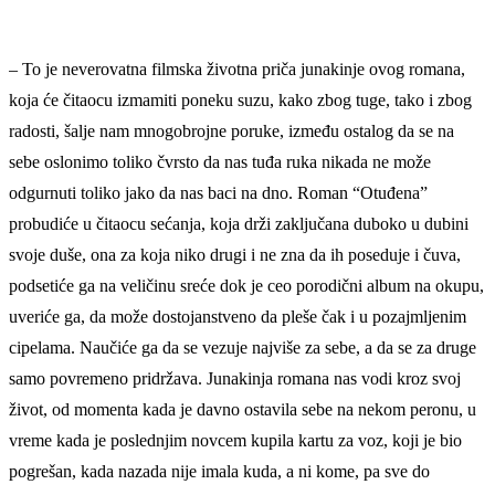
– To je neverovatna filmska životna priča junakinje ovog romana,
koja će čitaocu izmamiti poneku suzu, kako zbog tuge, tako i zbog
radosti, šalje nam mnogobrojne poruke, između ostalog da se na
sebe oslonimo toliko čvrsto da nas tuđa ruka nikada ne može
odgurnuti toliko jako da nas baci na dno. Roman “Otuđena”
probudiće u čitaocu sećanja, koja drži zaključana duboko u dubini
svoje duše, ona za koja niko drugi i ne zna da ih poseduje i čuva,
podsetiće ga na veličinu sreće dok je ceo porodični album na okupu,
uveriće ga, da može dostojanstveno da pleše čak i u pozajmljenim
cipelama. Naučiće ga da se vezuje najviše za sebe, a da se za druge
samo povremeno pridržava. Junakinja romana nas vodi kroz svoj
život, od momenta kada je davno ostavila sebe na nekom peronu, u
vreme kada je poslednjim novcem kupila kartu za voz, koji je bio
pogrešan, kada nazada nije imala kuda, a ni kome, pa sve do