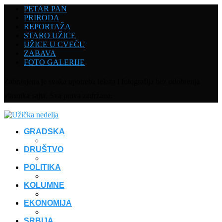
PETAR PAN
PRIRODA
REPORTAŽA
STARO UŽICE
UŽICE U CVEĆU
ZABAVA
FOTO GALERIJE
Zabranjena je svaka upotreba teksta i fotografija bez odobrenja
vlasnika sajta. Sva prava zadržana.
GRADSKA
DRUŠTVO
POLITIKA
KOLUMNE
EKONOMIJA
SRBIJA