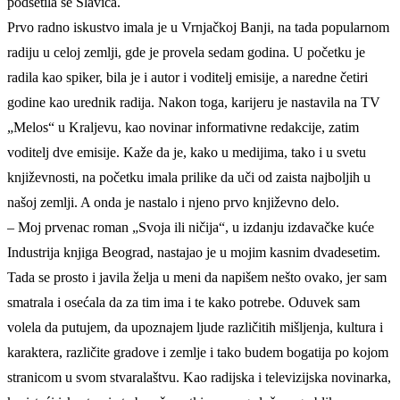
podsetila se Slavica.
Prvo radno iskustvo imala je u Vrnjačkoj Banji, na tada popularnom
radiju u celoj zemlji, gde je provela sedam godina. U početku je
radila kao spiker, bila je i autor i voditelj emisije, a naredne četiri
godine kao urednik radija. Nakon toga, karijeru je nastavila na TV
„Melos“ u Kraljevu, kao novinar informativne redakcije, zatim
voditelj dve emisije. Kaže da je, kako u medijima, tako i u svetu
književnosti, na početku imala prilike da uči od zaista najboljih u
našoj zemlji. A onda je nastalo i njeno prvo književno delo.
– Moj prvenac roman „Svoja ili ničija“, u izdanju izdavačke kuće
Industrija knjiga Beograd, nastajao je u mojim kasnim dvadesetim.
Tada se prosto i javila želja u meni da napišem nešto ovako, jer sam
smatrala i osećala da za tim ima i te kako potrebe. Oduvek sam
volela da putujem, da upoznajem ljude različitih mišljenja, kultura i
karaktera, različite gradove i zemlje i tako budem bogatija po kojom
stranicom u svom stvaralaštvu. Kao radijska i televizijska novinarka,