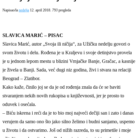
Napisao/la
nedelja
12. april 2018.
793
pregleda
SLAVICA MARIĆ – PISAC
Slavica Marić, autor „Svoja ili ničija“, za Užičku nedelju govori o
svom životu i delu. Rođena je u Kraljevu i svoje detinjstvo provela
je u jednom lepom mestu u blizini Vrnjačke Banje, Gračac, a kasnije
je živela u Banji. Sada, već dugi niz godina, živi i stvara na relaciji
Beograd – Zlatibor.
Kako kaže, činilo joj se da je od rođenja znala da će se baviti
stvaranjem nekih novih rukopisa u književnosti, jer je prosto to
oduvek i osećala.
– Biću iskrena i reći da je to bio moj najveći dečiji san i zato i danas
verujem da samo ono što jako silno želimo i budni sanjamo, uspemo
u životu i da ostvarimo. Još od nižih razreda, to su primetile i moje