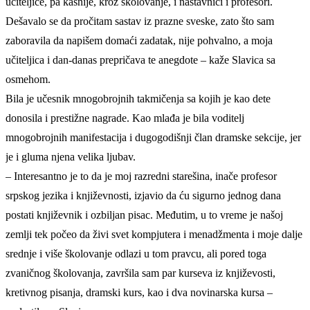
učiteljice, pa kasnije, kroz školovanje, i nastavnici i profesori.
Dešavalo se da pročitam sastav iz prazne sveske, zato što sam
zaboravila da napišem domaći zadatak, nije pohvalno, a moja
učiteljica i dan-danas prepričava te anegdote – kaže Slavica sa
osmehom.
Bila je učesnik mnogobrojnih takmičenja sa kojih je kao dete
donosila i prestižne nagrade. Kao mlađa je bila voditelj
mnogobrojnih manifestacija i dugogodišnji član dramske sekcije, jer
je i gluma njena velika ljubav.
– Interesantno je to da je moj razredni starešina, inače profesor
srpskog jezika i književnosti, izjavio da ću sigurno jednog dana
postati književnik i ozbiljan pisac. Međutim, u to vreme je našoj
zemlji tek počeo da živi svet kompjutera i menadžmenta i moje dalje
srednje i više školovanje odlazi u tom pravcu, ali pored toga
zvaničnog školovanja, završila sam par kurseva iz književosti,
kretivnog pisanja, dramski kurs, kao i dva novinarska kursa –