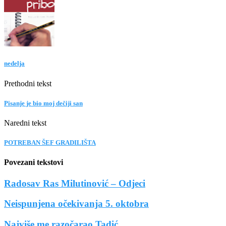
nedelja
Prethodni tekst
Pisanje je bio moj dečiji san
Naredni tekst
POTREBAN ŠEF GRADILIŠTA
Povezani tekstovi
Radosav Ras Milutinović – Odjeci
Neispunjena očekivanja 5. oktobra
Najviše me razočarao Tadić