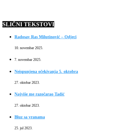
SLIČNI TEKSTOVI
Radosav Ras Milutinović – Odjeci
10. novembar 2025.
7. novembar 2025.
Neispunjena očekivanja 5. oktobra
27. oktobar 2023.
Najviše me razočarao Tadić
27. oktobar 2023.
Bluz sa vranama
25. jul 2023.