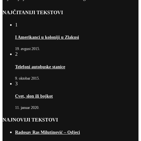
NAJČITANIJI TEKSTOVI
1
I Amerikanci u koloniji u Zlakusi
19. avgust 2015.
2
Telefoni autobuske stanice
9. oktobar 2015.
3
Cvet, slon ili bojkot
11. januar 2020.
NAJNOVIJI TEKSTOVI
Radosav Ras Milutinović – Odjeci