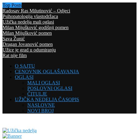
Top Posts
Radosav Ras Milutinović – Odjeci
Psihopatologija vlastodržaca
Užička nedelja mali oglasi
Milan Mijušković godišnji pomen
Milan Mijušković pomen
Sava Žunić
Dragan Jovanović pomen
Užice je grad u odumiranju
Rat nije film
O SAJTU
CENOVNIK OGLAŠAVANJA
OGLASI
MALI OGLASI
POSLOVNI OGLASI
ČITULJE
UŽIČKA NEDELJA ČASOPIS
NASLOVNE
NOVI BROJ