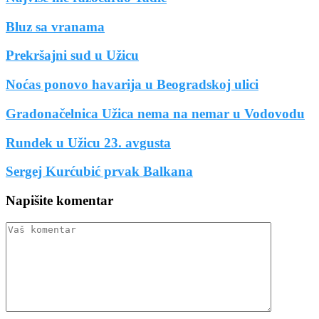
Bluz sa vranama
Prekršajni sud u Užicu
Noćas ponovo havarija u Beogradskoj ulici
Gradonačelnica Užica nema na nemar u Vodovodu
Rundek u Užicu 23. avgusta
Sergej Kurćubić prvak Balkana
Napišite komentar