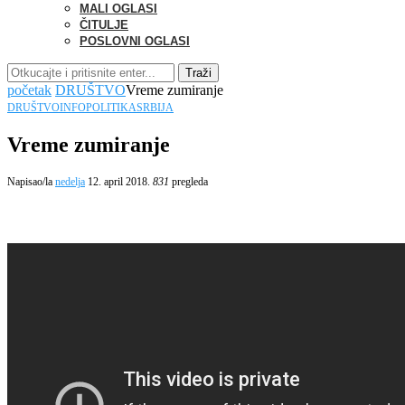
MALI OGLASI
ČITULJE
POSLOVNI OGLASI
Traži
početak
DRUŠTVO
Vreme zumiranje
DRUŠTVO
INFO
POLITIKA
SRBIJA
Vreme zumiranje
Napisao/la
nedelja
12. april 2018.
831
pregleda