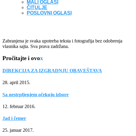
MALI OGLASI
ČITULJE
POSLOVNI OGLASI
Zabranjena je svaka upotreba teksta i fotografija bez odobrenja
vlasnika sajta. Sva prava zadržana.
Pročitajte i ovo
x
DIREKCIJA ZA IZGRADNJU OBAVEŠTAVA
28. april 2015.
Sa nestrpljenjem očekuju izbore
12. februar 2016.
Jad i čemer
25. januar 2017.