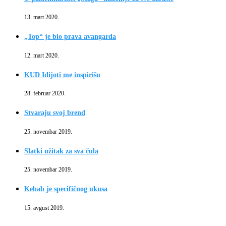
13. mart 2020.
„Top“ je bio prava avangarda
12. mart 2020.
KUD Idijoti me inspirišu
28. februar 2020.
Stvaraju svoj brend
25. novembar 2019.
Slatki užitak za sva čula
25. novembar 2019.
Kebab je specifičnog ukusa
15. avgust 2019.