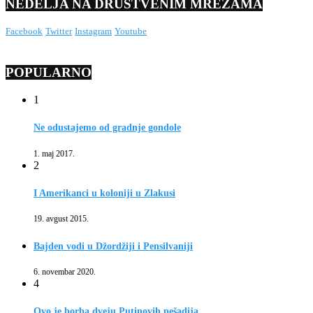
NEDELJA NA DRUŠTVENIM MREŽAMA
Facebook
Twitter
Instagram
Youtube
POPULARNO
1
Ne odustajemo od gradnje gondole
1. maj 2017.
2
I Amerikanci u koloniji u Zlakusi
19. avgust 2015.
Bajden vodi u Džordžiji i Pensilvaniji
6. novembar 2020.
4
Ovo je borba dveju Putinovih pešadija