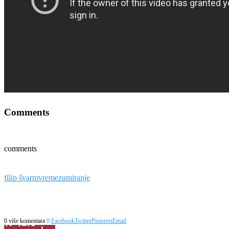
Comments
comments
filip švarm
vreme
zumiranje
0 više komentara
0
Facebook
Twitter
Pinterest
Email