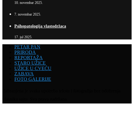
10. novembar 2025.
7. novembar 2025.
Psihopatologija vlastodržaca
17. jul 2025.
PETAR PAN
PRIRODA
REPORTAŽA
STARO UŽICE
UŽICE U CVEĆU
ZABAVA
FOTO GALERIJE
Zabranjena je svaka upotreba teksta i fotografija bez odobrenja
vlasnika sajta. Sva prava zadržana.