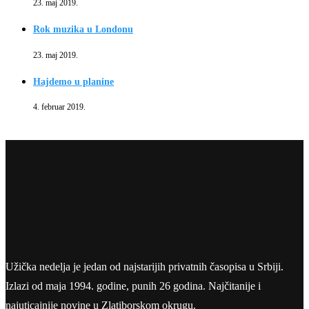
23. maj 2019.
Rok muzika u Londonu
23. maj 2019.
Hajdemo u planine
4. februar 2019.
Užička nedelja je jedan od najstarijih privatnih časopisa u Srbiji.
Izlazi od maja 1994. godine, punih 26 godina. Najčitanije i
najuticajnije novine u Zlatiborskom okrugu.