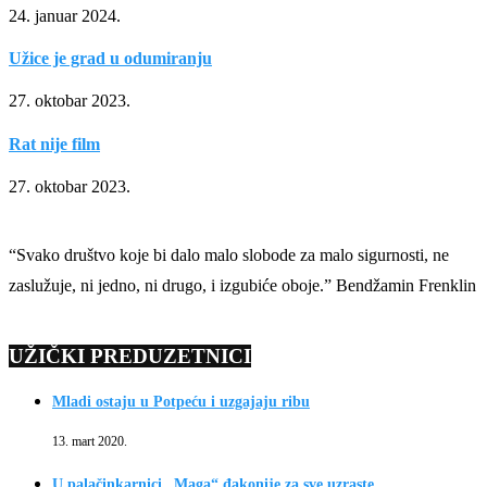
24. januar 2024.
Užice je grad u odumiranju
27. oktobar 2023.
Rat nije film
27. oktobar 2023.
“Svako društvo koje bi dalo malo slobode za malo sigurnosti, ne
zaslužuje, ni jedno, ni drugo, i izgubiće oboje.” Bendžamin Frenklin
UŽIČKI PREDUZETNICI
Mladi ostaju u Potpeću i uzgajaju ribu
13. mart 2020.
U palačinkarnici „Maga“ đakonije za sve uzraste