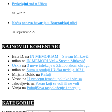
Prekršajni sud u Užicu
10. jul 2023.
Noćas ponovo havarija u Beogradskoj ulici
30. septembar 2022.
NAJNOVIJI KOMENTARI
Bata D.
na
IN MEMORIAM – Stevan Mirković
milan
na
IN MEMORIAM – Stevan Mirković
Uskrs
na
3 nove infekcije u Zlatiborskom okrugu
milan
na
Sutra u prodaji Užička nedelja 1031!
Mirjana Dokić
na
Kašalj
Vesna
na
U procepu između politike i virusa
Jakovljevic
na
Posao koji se voli ili ne voli
Vanja
na
Poboljšava raspoloženje i energiju
KATEGORIJE