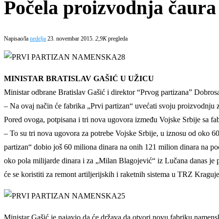
Počela proizvodnja čaur
Napisao/la
nedelja
23. novembar 2015.
2,9K
pregleda
MINISTAR BRATISLAV GAŠIĆ U UŽICU
Ministar odbrane Bratislav Gašić i direktor “Prvog partizana” Dobros
– Na ovaj način će fabrika „Prvi partizan“ uvećati svoju proizvodnj
Pored ovoga, potpisana i tri nova ugovora između Vojske Srbije sa f
– To su tri nova ugovora za potrebe Vojske Srbije, u iznosu od oko 600
partizan“ dobio još 60 miliona dinara na onih 121 milion dinara na p
oko pola milijarde dinara i za „Milan Blagojević“ iz Lučana danas je
će se koristiti za remont artiljerijskih i raketnih sistema u TRZ Kraguj
Ministar Gašić je najavio da će država da otvori novu fabriku namens