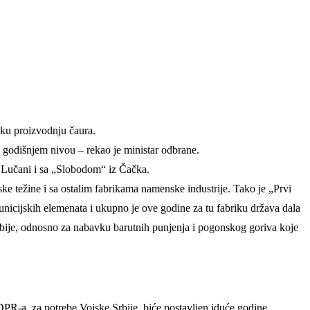
sku proizvodnju čaura.
 godišnjem nivou – rekao je ministar odbrane.
“ Lučani i sa „Slobodom“ iz Čačka.
ske težine i sa ostalim fabrikama namenske industrije. Tako je „Prvi
nicijskih elemenata i ukupno je ove godine za tu fabriku država dala
rbije, odnosno za nabavku barutnih punjenja i pogonskog goriva koje
PR-a, za potrebe Vojske Srbije, biće postavljen iduće godine.