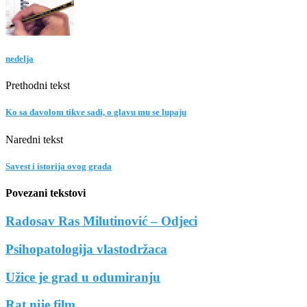
nedelja
Prethodni tekst
Ko sa đavolom tikve sadi, o glavu mu se lupaju
Naredni tekst
Savest i istorija ovog grada
Povezani tekstovi
Radosav Ras Milutinović – Odjeci
Psihopatologija vlastodržaca
Užice je grad u odumiranju
Rat nije film