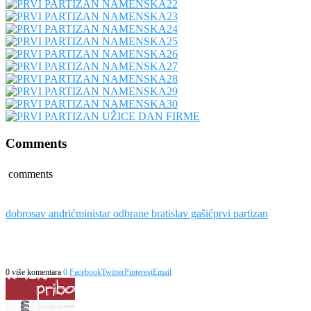
Comments
comments
dobrosav andrić
ministar odbrane bratislav gašić
prvi partizan
0 više komentara
0
Facebook
Twitter
Pinterest
Email