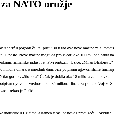
a za NATO oružje
av Andrić u pogonu čaura, pustili su u rad dve nove mašine za automat
u za 30 posto. Nove mašine mogu da proizvedu oko 100 miliona čaura na
abrikama namenske industrije „Prvi partizan“ Užice, „Milan Blagojević
 miliona dinara, a narednih dana biće potpisani ugovori slične finansij
očetku godine, „Sloboda“ Čačak je dobila oko 18 miliona za nabavku mu
 potpisan ugovor u vrednosti od 485 miliona dinara za potrebe Vojske S
evac – rekao je Gašić.
ke industrije u Uzićima, a kamen temeljac novog preduzeća u okviru SD