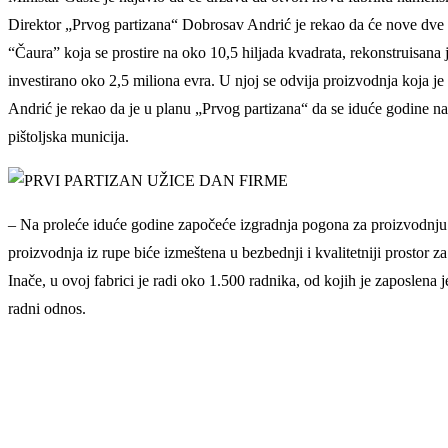
Direktor „Prvog partizana“ Dobrosav Andrić je rekao da će nove dve ma
“Čaura” koja se prostire na oko 10,5 hiljada kvadrata, rekonstruisana
investirano oko 2,5 miliona evra. U njoj se odvija proizvodnja koja je
Andrić je rekao da je u planu „Prvog partizana“ da se iduće godine na
pištoljska municija.
– Na proleće iduće godine započeće izgradnja pogona za proizvodnju
proizvodnja iz rupe biće izmeštena u bezbednji i kvalitetniji prostor za
Inače, u ovoj fabrici je radi oko 1.500 radnika, od kojih je zaposlena
radni odnos.