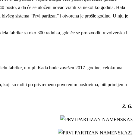
0 posto, a da će se uloženi novac vratiti za nekoliko godina. Hala
bivšeg sistema “Prvi partizan” i otvorena je prošle godine. U nju je
dela fabrike sa oko 300 radnika, gde će se proizvoditi revolverska i
elu fabrike, u rupi. Kada bude završen 2017. godine, celokupna
a, koji su radili po privremeno poverenim poslovima, biti primljen u
Z. G.