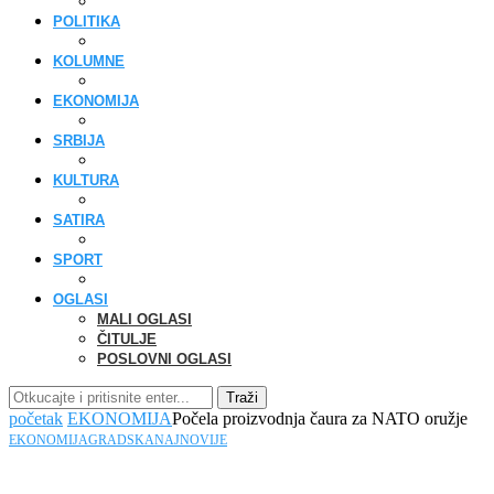
POLITIKA
KOLUMNE
EKONOMIJA
SRBIJA
KULTURA
SATIRA
SPORT
OGLASI
MALI OGLASI
ČITULJE
POSLOVNI OGLASI
Traži
početak
EKONOMIJA
Počela proizvodnja čaura za NATO oružje
EKONOMIJA
GRADSKA
NAJNOVIJE