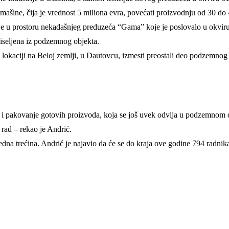
šine, čija je vrednost 5 miliona evra, povećati proizvodnju od 30 do 4
 je u prostoru nekadašnjeg preduzeća “Gama” koje je poslovalo u okviru 
 iseljena iz podzemnog objekta.
 lokaciji na Beloj zemlji, u Dautovcu, izmesti preostali deo podzemnog 
 i pakovanje gotovih proizvoda, koja se još uvek odvija u podzemnom d
 rad – rekao je Andrić.
 jedna trećina. Andrić je najavio da će se do kraja ove godine 794 radnik