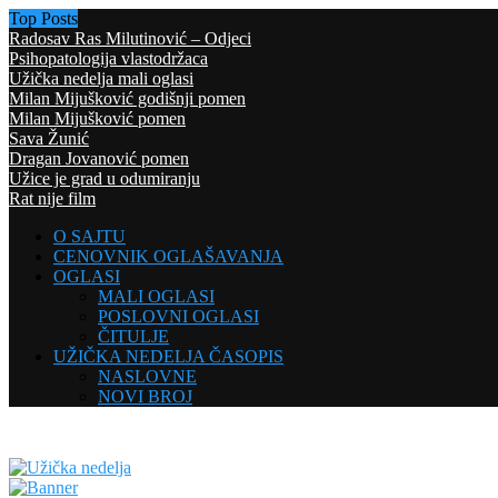
Top Posts
Radosav Ras Milutinović – Odjeci
Psihopatologija vlastodržaca
Užička nedelja mali oglasi
Milan Mijušković godišnji pomen
Milan Mijušković pomen
Sava Žunić
Dragan Jovanović pomen
Užice je grad u odumiranju
Rat nije film
O SAJTU
CENOVNIK OGLAŠAVANJA
OGLASI
MALI OGLASI
POSLOVNI OGLASI
ČITULJE
UŽIČKA NEDELJA ČASOPIS
NASLOVNE
NOVI BROJ