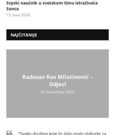
Srpski naučnik u svetskom timu istraživača
Sunca
Bluz sa vranama
Prekršajni sud u Uži
13. mart 2020.
NAJČITANIJE
Radosav Ras Milutinović –
Mil
Psiho
Užic
Uži
Dr
Mi
Odjeci
10. novembar 2025.
“Svako društvo koje bi dalo malo slobode za