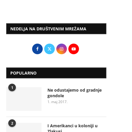
NEDELJA NA DRUŠTVENIM MREŽAMA
POPULARNO
1
Ne odustajemo od gradnje
gondole
1. maj 2017.
2
I Amerikanci u koloniji u
Zlakusi