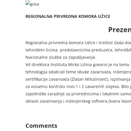
REGIONALNA PRIVREDNA KOMORA UŽICE
Prezen
Regionalna privredna komora Užice i Institut Goša d
tehničkim licima, predstavnicima preduzeća, tehnički
Nacionalne službe za zapošljavanje.
Vd direktora Instituta Mirko Ličina govorio je na temu r
tehnologija odabrali teme obuke zavarivača, inženjera
sertifikacije zavarivača (Zlatan Milutinović), ispitivan
za vizuelnu kontrolu nivo 1 i 2 zavarenih slojeva. Bi
zajedničke saradnje sa privrednicima i lokalnim sam
oblasti zavarivanja i inženjerskog softvera (Ivana Vasov
Comments