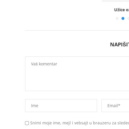
– Odjeci
Užice o
NAPIŠ
Snimi moje ime, mejl i vebsajt u brauzeru za slede