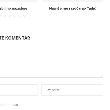
zbiljno nazaduje
Najviše me razočarao Tadić
ITE KOMENTAR
ći komentar