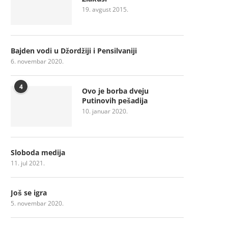
19. avgust 2015.
Bajden vodi u Džordžiji i Pensilvaniji
6. novembar 2020.
4
Ovo je borba dveju
Putinovih pešadija
10. januar 2020.
Sloboda medija
11. jul 2021.
Još se igra
5. novembar 2020.