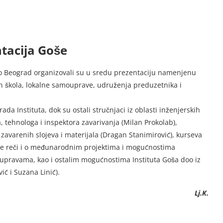
tacija Goše
oo Beograd organizovali su u sredu prezentaciju namenjenu
h škola, lokalne samouprave, udruženja preduzetnika i
ada Instituta, dok su ostali stručnjaci iz oblasti inženjerskih
, tehnologa i inspektora zavarivanja (Milan Prokolab),
ja zavarenih slojeva i materijala (Dragan Stanimirović), kurseva
lo je reči i o međunarodnim projektima i mogućnostima
oupravama, kao i ostalim mogućnostima Instituta Goša doo iz
ić i Suzana Linić).
Lj.K.