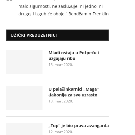
malo sigurnosti, ne zaslužuje, ni jedno, ni
drugo, i izgubiće oboje.” Bendžamin Frenklin
UŽIČKI PREDUZETNICI
Mladi ostaju u Potpeću i
uzgajaju ribu
13. mart 2020.
U palačinkarnici „Maga“
đakonije za sve uzraste
13. mart 2020.
„Top“ je bio prava avangarda
12. mart 2020.