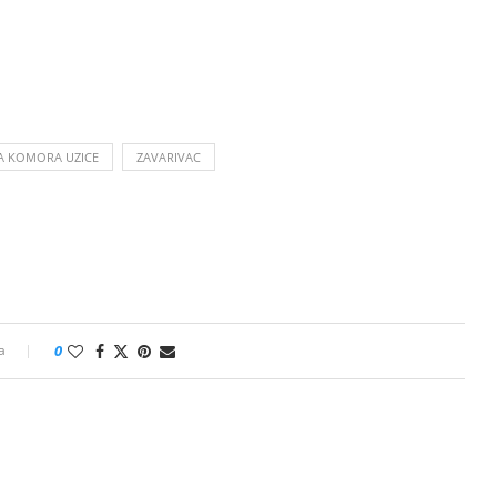
A KOMORA UZICE
ZAVARIVAC
a
0