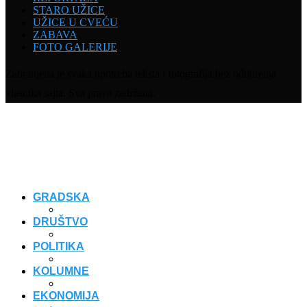
STARO UŽICE
UŽICE U CVEĆU
ZABAVA
FOTO GALERIJE
Zabranjena je svaka upotreba teksta i fotografija bez odobrenja
vlasnika sajta. Sva prava zadržana.
GRADSKA
DRUŠTVO
POLITIKA
KOLUMNE
EKONOMIJA