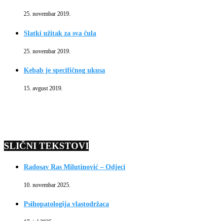
25. novembar 2019.
Slatki užitak za sva čula
25. novembar 2019.
Kebab je specifičnog ukusa
15. avgust 2019.
SLIČNI TEKSTOVI
Radosav Ras Milutinović – Odjeci
10. novembar 2025.
Psihopatologija vlastodržaca