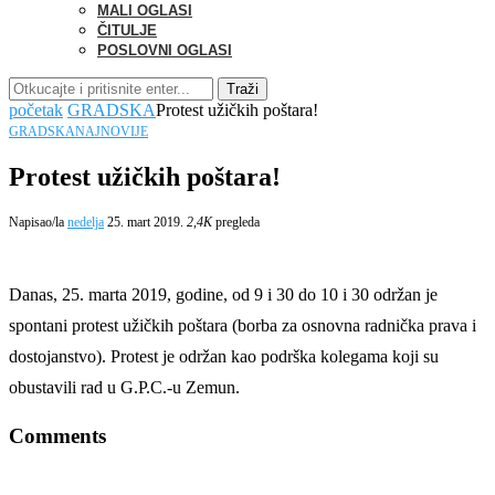
MALI OGLASI
ČITULJE
POSLOVNI OGLASI
Traži
početak
GRADSKA
Protest užičkih poštara!
GRADSKA
NAJNOVIJE
Protest užičkih poštara!
Napisao/la
nedelja
25. mart 2019.
2,4K
pregleda
Danas, 25. marta 2019, godine, od 9 i 30 do 10 i 30 održan je
spontani protest užičkih poštara (borba za osnovna radnička prava i
dostojanstvo). Protest je održan kao podrška kolegama koji su
obustavili rad u G.P.C.-u Zemun.
Comments