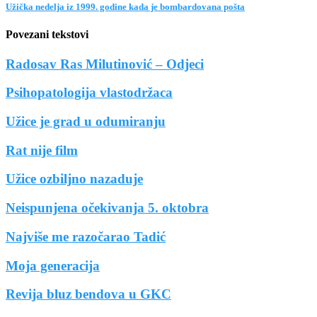
Užička nedelja iz 1999. godine kada je bombardovana pošta
Povezani tekstovi
Radosav Ras Milutinović – Odjeci
Psihopatologija vlastodržaca
Užice je grad u odumiranju
Rat nije film
Užice ozbiljno nazaduje
Neispunjena očekivanja 5. oktobra
Najviše me razočarao Tadić
Moja generacija
Revija bluz bendova u GKC