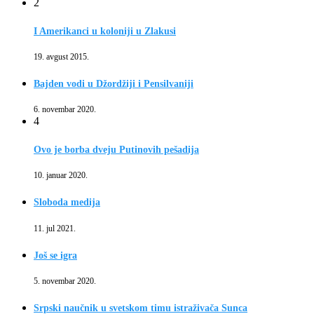
2
I Amerikanci u koloniji u Zlakusi
19. avgust 2015.
Bajden vodi u Džordžiji i Pensilvaniji
6. novembar 2020.
4
Ovo je borba dveju Putinovih pešadija
10. januar 2020.
Sloboda medija
11. jul 2021.
Još se igra
5. novembar 2020.
Srpski naučnik u svetskom timu istraživača Sunca