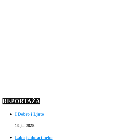
REPORTAŽA
I Dobro i Ljuto
13. jun 2020.
Lako je dotaći nebo