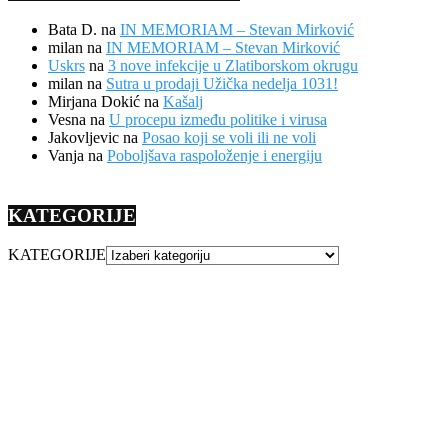
Bata D.
na
IN MEMORIAM – Stevan Mirković
milan
na
IN MEMORIAM – Stevan Mirković
Uskrs
na
3 nove infekcije u Zlatiborskom okrugu
milan
na
Sutra u prodaji Užička nedelja 1031!
Mirjana Dokić
na
Kašalj
Vesna
na
U procepu između politike i virusa
Jakovljevic
na
Posao koji se voli ili ne voli
Vanja
na
Poboljšava raspoloženje i energiju
KATEGORIJE
KATEGORIJE