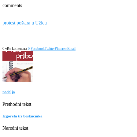
comments
protest poštara u Užicu
0 više komentara
0
Facebook
Twitter
Pinterest
Email
nedelja
Prethodni tekst
Izgorela tri beskućnika
Naredni tekst