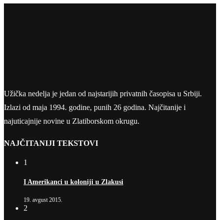
Užička nedelja je jedan od najstarijih privatnih časopisa u Srbiji.
Izlazi od maja 1994. godine, punih 26 godina. Najčitanije i
najuticajnije novine u Zlatiborskom okrugu.
NAJČITANIJI TEKSTOVI
1
I Amerikanci u koloniji u Zlakusi
19. avgust 2015.
2