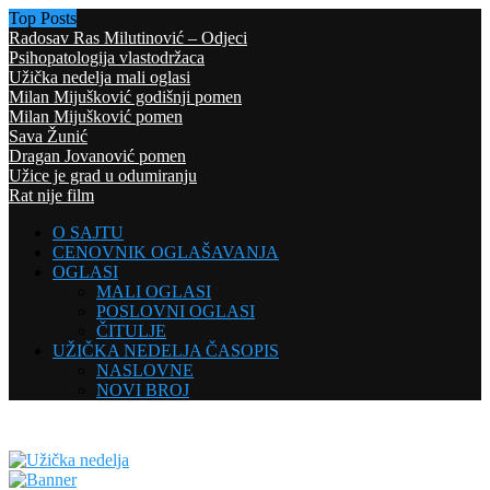
Top Posts
Radosav Ras Milutinović – Odjeci
Psihopatologija vlastodržaca
Užička nedelja mali oglasi
Milan Mijušković godišnji pomen
Milan Mijušković pomen
Sava Žunić
Dragan Jovanović pomen
Užice je grad u odumiranju
Rat nije film
O SAJTU
CENOVNIK OGLAŠAVANJA
OGLASI
MALI OGLASI
POSLOVNI OGLASI
ČITULJE
UŽIČKA NEDELJA ČASOPIS
NASLOVNE
NOVI BROJ