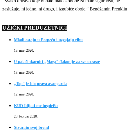
“Svako društvo koje bi dalo malo slobode za malo sigurnosti, ne
zaslužuje, ni jedno, ni drugo, i izgubiće oboje.” Bendžamin Frenklin
UŽIČKI PREDUZETNICI
Mladi ostaju u Potpeću i uzgajaju ribu
13. mart 2020.
U palačinkarnici „Maga“ đakonije za sve uzraste
13. mart 2020.
„Top“ je bio prava avangarda
12. mart 2020.
KUD Idijoti me inspirišu
28. februar 2020.
Stvaraju svoj brend