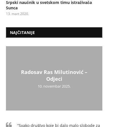
Srpski naučnik u svetskom timu istraživača
Sunca
13. mart 2020.
NAJČITANIJE
Radosav Ras Milutinović –
Mil
Psiho
Užic
Uži
Dr
Mi
Odjeci
10. novembar 2025.
“Svako društvo koje bi dalo malo slobode za