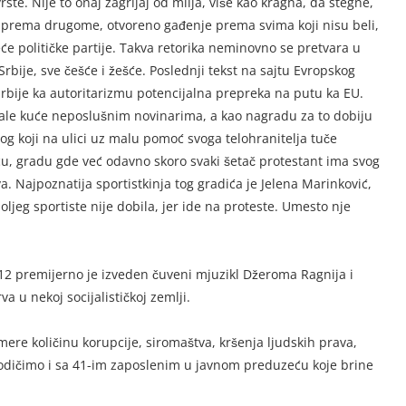
ste. Nije to onaj zagrljaj od milja, više kao kragna, da stegne,
 prema drugome, otvoreno gađenje prema svima koji nisu beli,
veće političke partije. Takva retorika neminovno se pretvara u
rbije, sve češće i žešće. Poslednji tekst na sajtu Evropskog
rbije ka autoritarizmu potencijalna prepreka na putu ka EU.
 pale kuće neposlušnim novinarima, a kao nagradu za to dobiju
nog koji na ulici uz malu pomoć svoga telohranitelja tuče
vcu, gradu gde već odavno skoro svaki šetač protestant ima svog
va. Najpoznatija sportistkinja tog gradića je Jelena Marinković,
oljeg sportiste nije dobila, jer ide na proteste. Umesto nje
212 premijerno je izveden čuveni mjuzikl Džeroma Ragnija i
va u nekoj socijalističkoj zemlji.
ere količinu korupcije, siromaštva, kršenja ljudskih prava,
podičimo i sa 41-im zaposlenim u javnom preduzeću koje brine