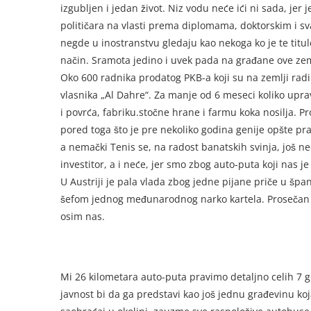
izgubljen i jedan život. Niz vodu neće ići ni sada, jer j
političara na vlasti prema diplomama, doktorskim i s
negde u inostranstvu gledaju kao nekoga ko je te tit
način. Sramota jedino i uvek pada na građane ove zem
Oko 600 radnika prodatog PKB-a koji su na zemlji radil
vlasnika „Al Dahre“. Za manje od 6 meseci koliko upra
i povrća, fabriku.stočne hrane i farmu koka nosilja. Pr
pored toga što je pre nekoliko godina genije opšte pr
a nemački Tenis se, na radost banatskih svinja, još n
investitor, a i neće, jer smo zbog auto-puta koji nas j
U Austriji je pala vlada zbog jedne pijane priče u špa
šefom jednog međunarodnog narko kartela. Prosečan Srbi
osim nas.
Mi 26 kilometara auto-puta pravimo detaljno celih 7 go
javnost bi da ga predstavi kao još jednu građevinu ko