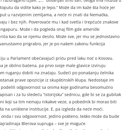
 i razdragano izjavi: „… “dosanjali smo san, ovoga ima možda u
oputu da vidite kako je lepo.“ Može da im kaže šta hoće jer
o-put u razvijenim zemljama, a neće ni znati da Nemačka,
vaju i bez njih. Poverovaće mu i kad svetla i trepćuće znakove
ngapuru. Može i da pogleda onaj film gde američki
riča kao da se njemu desilo. Može sve, jer mu se jednostavno
je vanustavno prigrabio, jer je po našem zakonu funkcija
iciju u Parlament obećavajući priču pred laku noć o Kosovu.
a je obilno bačena, pa prvo svoje male glavice izviruju
om ruganju dobiti na značaju. Sudeći po ponašanju čelnika
zostanak prave opozicije iz skupštinskih klupa. Nedostaje im
se podelili odgovornost sa onima koje godinama besomučno
pisan i za tu sledeću ’’istorijsku’’ sednicu, gde bi se za gubitak
ni koji sa tim nemaju nikakve veze, a pobednik bi morao biti
 na uništene institucije. E, pa izgleda da neće moći.
e onda i svu odgovornost. Jedino pošteno, teško može da bude
 Hajradinaja Blerova supruga – sve je moguće.