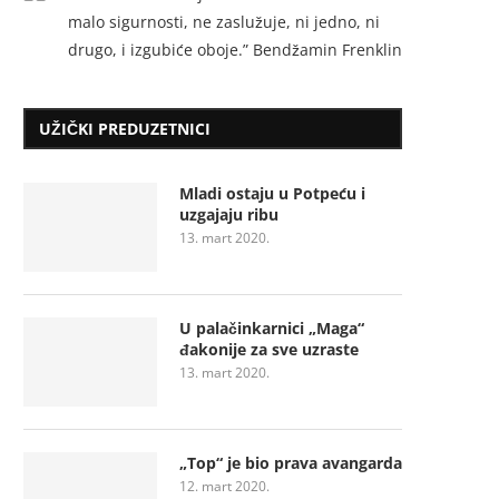
malo sigurnosti, ne zaslužuje, ni jedno, ni
drugo, i izgubiće oboje.” Bendžamin Frenklin
UŽIČKI PREDUZETNICI
Mladi ostaju u Potpeću i
uzgajaju ribu
13. mart 2020.
U palačinkarnici „Maga“
đakonije za sve uzraste
13. mart 2020.
„Top“ je bio prava avangarda
12. mart 2020.