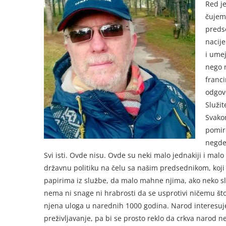
Red j
čujem
predse
nacije
i umej
nego n
franci
odgovo
Služit
Svakom
pomire
negde 
Svi isti. Ovde nisu. Ovde su neki malo jednakiji i malo
državnu politiku na čelu sa našim predsednikom, koji
papirima iz službe, da malo mahne njima, ako neko s
nema ni snage ni hrabrosti da se usprotivi ničemu što
njena uloga u narednih 1000 godina. Narod interesuje
preživljavanje, pa bi se prosto reklo da crkva narod n