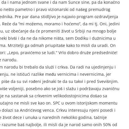
e da i nama jednom svane i da nam Sunce sine, pa da konačno
o nešto pametno i pravo vizionarski od našeg premudrog
dnika. Pre par dana stidljivo je najavio program ozdravljenja
. Reče da ’’mi možemo, moramo i hoćemo’’, da mi tj. Oni, jedini
u, uz obećanje da će promeniti život u Srbiji na mnogo bolje
eki bivši i da ne da nikome ništa, sem Dodiku i dužnicima u
ma. Mrzitelji ga odmah priupitaše kako to misli da uradi. On
ri: „Lepo, pravićemo se ludi.“ Vrlo dobro druže predsedniče!
e narodu.
 narodu bi trebalo da služi i crkva. Da radi na ujedinjenju i
nju, ne ističući razlike među vernicima i nevernicima, jer
piše da su svi rođeni jednaki te da su takvi i pred Svevišnjim.
 više voljeniji, posebno ako se još i slažu i podržavaju zvaničnu
 je na sastanak sa crkvenim velikodostojnicima došao sa
lučajno ne misli sve kao on. SPC u ovom istorijskom momentu
 dolazi sa Andrićevog venca. Crkvu interesuju njeni posedi i
 život dece i unuka u narednih nekoliko godina, tačnije
e razume baš najbolje, ili misli da je narod samo onih 50% od