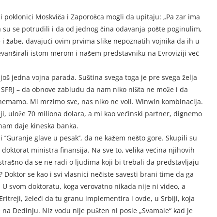
ni poklonici Moskviča i Zaporošca mogli da upitaju: „Pa zar ima
su se potrudili i da od jednog čina odavanja pošte poginulim,
i žabe, davajući ovim prvima slike nepoznatih vojnika da ih u
revanširali istom merom i našem predstavniku na Evroviziji već
još jedna vojna parada. Suština svega toga je pre svega želja
 SFRJ – da obnove zabludu da nam niko ništa ne može i da
o nemamo. Mi mrzimo sve, nas niko ne voli. Winwin kombinacija.
iji, ulože 70 miliona dolara, a mi kao većinski partner, dignemo
 nam daje kineska banka.
 ’’Guranje glave u pesak’’, da ne kažem nešto gore. Skupili su
doktorat ministra finansija. Na sve to, velika većina njihovih
strašno da se ne radi o ljudima koji bi trebali da predstavljaju
? Doktor se kao i svi vlasnici nečiste savesti brani time da ga
r. U svom doktoratu, koga verovatno nikada nije ni video, a
itreji, želeći da tu granu implementira i ovde, u Srbiji, koja
a Dedinju. Niz vodu nije pušten ni posle „Svamale“ kad je