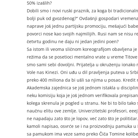
50% izašlih?
Dobili smo i novi ruski praznik, za koga bi tradicional
bolji puk od gvozdenog?“ Ovdašnji gospodari vremena 
naprave još jednu partijsku promociju, mešajući babe 
povorci nose kao svojih najmilijih. Rusi nam se nisu 
četvrtu godinu ne daju ni jedan jedini poen?
Sa istom ili veoma sličnom koreografijom obavljena je 
režima da se posetioci mentalno vrate u vreme Titove
smo sami sebi dovoljni. Prijatelja u okruženju ionak
Vole nas Kinezi. Oni uđu u dil pravljenja puteva u Srb
preko 400 miliona da bi ušli sa njima u posao. Kredit
Akademska zajednica se još jednom istakla u disciplini
neku komisiju koja je još jednom verifikovala prepisan 
kolega skrenula je pogled u stranu. Ne bi to bilo tako 
naučnu elitu ove zemlje. Univerzitetski profesori, eeej
ne napadaju zato što je lopov, već zato što je političa
kamoli napisao, osvrće se i na proizvodnju pamuka u Er
sa pamukom ima veze samo preko Čiča Tomine kolibe n