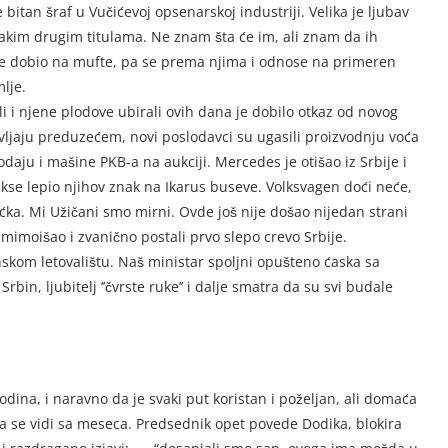
e bitan šraf u Vučićevoj opsenarskoj industriji. Velika je ljubav
vakim drugim titulama. Ne znam šta će im, ali znam da ih
ule dobio na mufte, pa se prema njima i odnose na primeren
lje.
i i njene plodove ubirali ovih dana je dobilo otkaz od novog
vljaju preduzećem, novi poslodavci su ugasili proizvodnju voća
odaju i mašine PKB-a na aukciji. Mercedes je otišao iz Srbije i
akse lepio njihov znak na Ikarus buseve. Volksvagen doći neće,
ećka. Mi Užičani smo mirni. Ovde još nije došao nijedan strani
e mimoišao i zvanično postali prvo slepo crevo Srbije.
nskom letovalištu. Naš ministar spoljni opušteno ćaska sa
n, ljubitelj ’’čvrste ruke’’ i dalje smatra da su svi budale
dina, i naravno da je svaki put koristan i poželjan, ali domaća
ja se vidi sa meseca. Predsednik opet povede Dodika, blokira