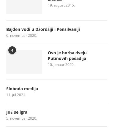
19. avgust 2015.
Bajden vodi u Džordžiji i Pensilvaniji
6. novembar 2020.
4
Ovo je borba dveju
Putinovih pešadija
10. januar 2020.
Sloboda medija
11. jul 2021.
Još se igra
5. novembar 2020.