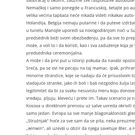
saobraćaj u okolini, zauzme sve raspoložive autobuse
Nemačkoj i samo ponegde u Francuskoj, šetajte po aut
velika većina tapšača neće nikada videti nikakav aut
Holandija, Belgija nemaju putarine i da puteve izdrža
u tunelu Manojle uporedi sa novogodišnjom noći u Su
predsednik beži svom obezbeđenju, pa da sve to prep
može, a voli to i da koristi, kao i sva zaduženje koja 
predsednika ceremonijalna.
A može i da prvi put u istoriji pokuša da navabi opoz
Sreća, pa se ovi ne pecaju na taj mamac. Ipak, prihran
minorne strančice, koje se nadaju da će prisustvom t
vladajuće stranke, jako ih boli i baš nezgodno žulja i
legitimitet da bi za svaku nesuvislu meru koju dono
vređaju, pljuju, kleveću i prete im. Takav scenario je na
Kosova u direktnom prenosu uz salve uvreda okrivili o
samo jedan. Evropa sa sve manje blagonaklonosti gleda
„Stručnjak“ hoće za sve sam da se pita, neka preuzm
„winwin“, ali uzevši u obzir da njega savetuje Bler, a