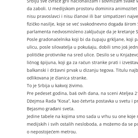
Srbiju sve čvršće grli nacionalizam i šovinizam svake vr
da zaboli. U medijskom prostoru dominira animozitet
nisu pravoslavci i nisu članovi ili bar simpatizeri naj
fizičko nasilje, koje se već svakodnevno događa širom S
parlamenta nedvosmisleno zaključuje da je kretanje S
Posle gradonačelnika koji bi da čupaju grkljane, koji
ulicu, posle silovatelja u pokušaju, dobili smo još jed
političke protivnike na sred ulice. Desilo se u Knjaže
ličnog špijuna, koji ga za račun stranke prati i izvešta
balkanski i državni prvak u dizanju tegova. Titulu najb
odlikovana je članica stranke.
To je Srbija u kakvoj živimo.
Pre pedeset godina, baš ovih dana, na sceni Ateljea 
Džejmsa Rada ’’Kosa’’, kao četvrta postavka u svetu i pr
Bejasmo građani sveta.
Jedine tabele na kojima smo sada u vrhu su one koje m
medijskih i svih ostalih nesloboda, a možemo da se 
o nepostojećem metrou.