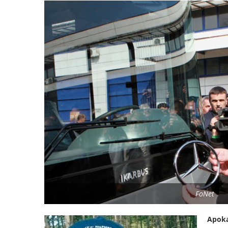
FoNet
Apoka