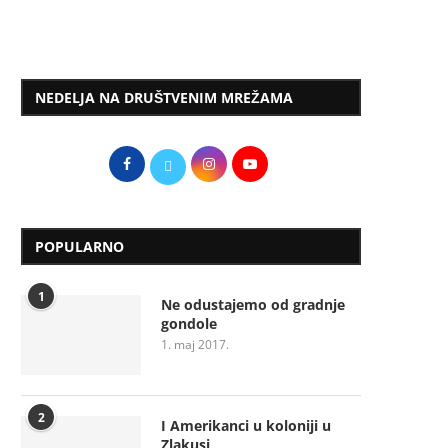
NEDELJA NA DRUŠTVENIM MREŽAMA
POPULARNO
1
Ne odustajemo od gradnje
gondole
1. maj 2017.
2
I Amerikanci u koloniji u
Zlakusi