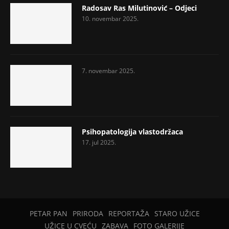
Radosav Ras Milutinović – Odjeci
10. novembar 2025.
7. novembar 2025.
Psihopatologija vlastodržaca
17. jul 2025.
PETAR PAN
PRIRODA
REPORTAŽA
STARO UŽICE
UŽICE U CVEĆU
ZABAVA
FOTO GALERIJE