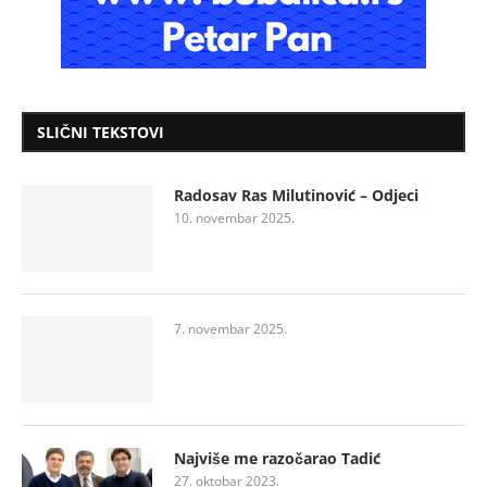
SLIČNI TEKSTOVI
Radosav Ras Milutinović – Odjeci
10. novembar 2025.
7. novembar 2025.
Najviše me razočarao Tadić
27. oktobar 2023.