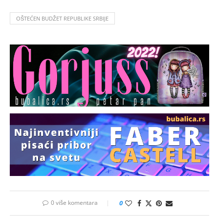
OŠTEĆEN BUDŽET REPUBLIKE SRBIJE
0 više komentara
0