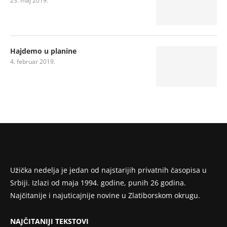
23. maj 2019.
Hajdemo u planine
4. februar 2019.
Užička nedelja je jedan od najstarijih privatnih časopisa u
Srbiji. Izlazi od maja 1994. godine, punih 26 godina.
Najčitanije i najuticajnije novine u Zlatiborskom okrugu.
NAJČITANIJI TEKSTOVI