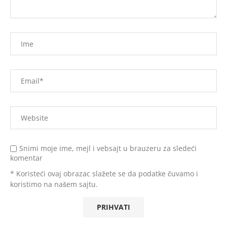
Snimi moje ime, mejl i vebsajt u brauzeru za sledeći
komentar
* Koristeći ovaj obrazac slažete se da podatke čuvamo i
koristimo na našem sajtu.