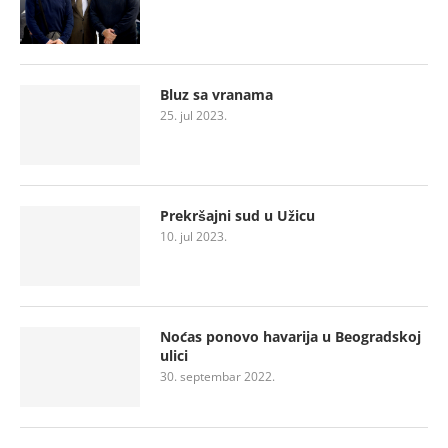
Bluz sa vranama
25. jul 2023.
Prekršajni sud u Užicu
10. jul 2023.
Noćas ponovo havarija u Beogradskoj
ulici
30. septembar 2022.