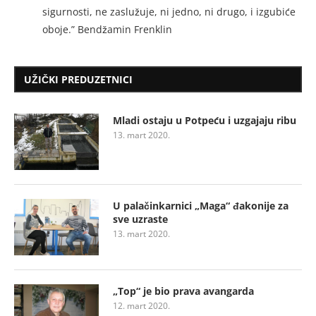
sigurnosti, ne zaslužuje, ni jedno, ni drugo, i izgubiće
oboje.” Bendžamin Frenklin
UŽIČKI PREDUZETNICI
Mladi ostaju u Potpeću i uzgajaju ribu
13. mart 2020.
U palačinkarnici „Maga“ đakonije za
sve uzraste
13. mart 2020.
„Top“ je bio prava avangarda
12. mart 2020.