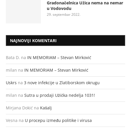
Gradonačelnica Užica nema na nemar
u Vodovodu
29. septembar 2022.
NAJNOVIJI KOMENTARI
Bata D.
na
IN MEMORIAM – Stevan Mirković
milan
na
IN MEMORIAM – Stevan Mirković
Uskrs
na
3 nove infekcije u Zlatiborskom okrugu
milan
na
Sutra u prodaji Užička nedelja 1031!
Mirjana Dokić
na
Kašalj
Vesna
na
U procepu između politike i virusa