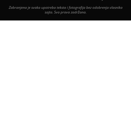
Zabranjena je svaka upotreba teksta i fotografija bez odobrenja vlasnika
sajta. Sva prava zadržana.