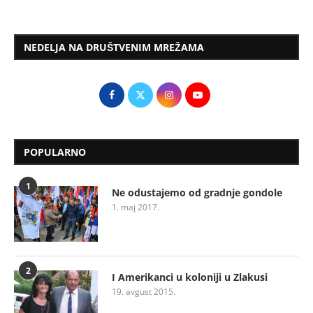
NEDELJA NA DRUŠTVENIM MREŽAMA
POPULARNO
1
Ne odustajemo od gradnje gondole
1. maj 2017.
2
I Amerikanci u koloniji u Zlakusi
19. avgust 2015.