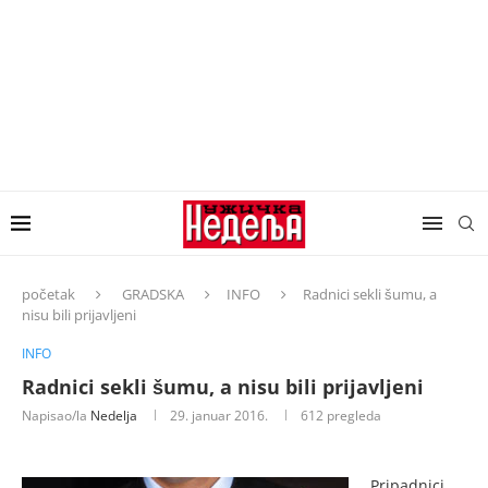
početak
GRADSKA
INFO
Radnici sekli šumu, a
nisu bili prijavljeni
INFO
Radnici sekli šumu, a nisu bili prijavljeni
Napisao/la
Nedelja
29. januar 2016.
612
pregleda
Pripadnici