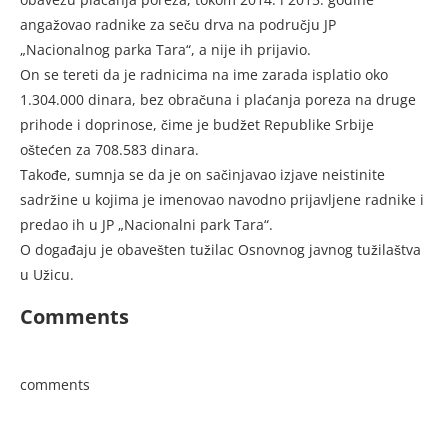
angažovao radnike za seču drva na području JP
„Nacionalnog parka Tara“, a nije ih prijavio.
On se tereti da je radnicima na ime zarada isplatio oko
1.304.000 dinara, bez obračuna i plaćanja poreza na druge
prihode i doprinose, čime je budžet Republike Srbije
oštećen za 708.583 dinara.
Takođe, sumnja se da je on sačinjavao izjave neistinite
sadržine u kojima je imenovao navodno prijavljene radnike i
predao ih u JP „Nacionalni park Tara“.
O događaju je obavešten tužilac Osnovnog javnog tužilaštva
u Užicu.
Comments
comments