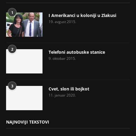
1
I Amerikanci u koloniji u Zlakusi
19. avgust 2015.
2
Telefoni autobuske stanice
9. oktobar 2015.
3
Cvet, slon ili bojkot
11. januar 2020.
NAJNOVIJI TEKSTOVI