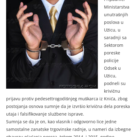
Ministarstva
unutrašnjih
poslova u
Užicu, u
saradnji sa
Sektorom
poreske
policije
Odsek u
Užicu,
podneli su
krivičnu
prijavu protiv pedesettrogodišnjeg muškarca iz Knića, zbog
postojanja osnova sumnje da je izvršio krivična dela poreska
utaja i falsifikovanje službene isprave.
Sumnja se da je on, kao vlasnik i odgovorno lice jedne
samostalne zanatske trgovinske radnje, u nameri da izbegne
obavezu plaćanja poreza, tokom 2014. i 2015. godine