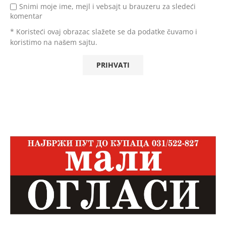
Snimi moje ime, mejl i vebsajt u brauzeru za sledeći
komentar
* Koristeći ovaj obrazac slažete se da podatke čuvamo i
koristimo na našem sajtu.