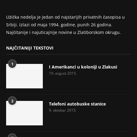
Užička nedelja je jedan od najstarijih privatnih časopisa u
Srbiji. Izlazi od maja 1994. godine, punih 26 godina.
Najčitanije i najuticajnije novine u Zlatiborskom okrugu.
NAJČITANIJI TEKSTOVI
1
I Amerikanci u koloniji u Zlakusi
19. avgust 2015.
2
Telefoni autobuske stanice
9. oktobar 2015.