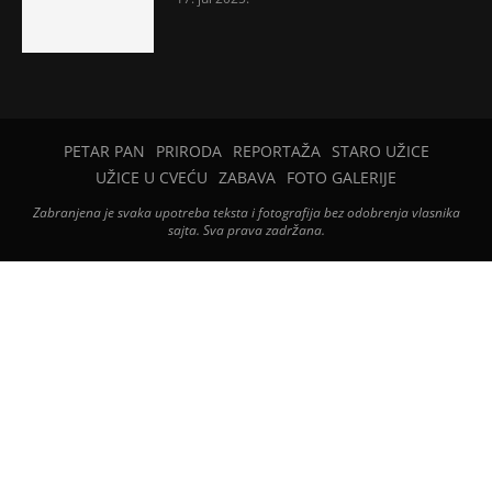
PETAR PAN
PRIRODA
REPORTAŽA
STARO UŽICE
UŽICE U CVEĆU
ZABAVA
FOTO GALERIJE
Zabranjena je svaka upotreba teksta i fotografija bez odobrenja vlasnika
sajta. Sva prava zadržana.