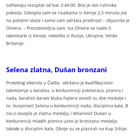
zahtevaju rezuptat od bar 2:44:00. Bila je ovo rutinska
pobeda. Odvojila sam se rivalkama iz Kenije 2,5 minuta još
na polovini staze i samo sam održala prednost – objasnila je
Olivera. – Prezadovoljna sam. Iza Olivere se našlo 5
takmičarki iz Kenije, nekoliko iz Rusije, Ukrajine, Velike
Britanije.
Selena zlatna, Dušan bronzani
Proteklog vikenda u Čačku održano je kvalifikaciono
takmičenje u karateu, u konkurenciji poletaraca, pionira i
nada, karatisti karate kluba Fajtera osvoili su dve medalje i
to: Vunjerović Selena u konkurenciji nada, disciplina kate, B
niv,o osvojila je zlatnu medalju i Milanović Dušan u
konkurenciji mlađih pionira uzeo je bronzanu medalju
takođe u disciplini kata. Oboje su se plasirali na Kup Srbije.