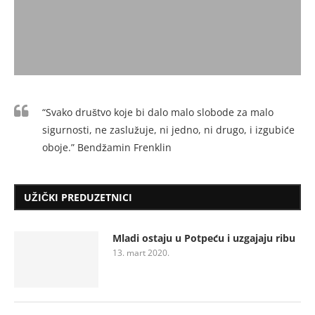
“Svako društvo koje bi dalo malo slobode za malo
sigurnosti, ne zaslužuje, ni jedno, ni drugo, i izgubiće
oboje.” Bendžamin Frenklin
UŽIČKI PREDUZETNICI
Mladi ostaju u Potpeću i uzgajaju ribu
13. mart 2020.