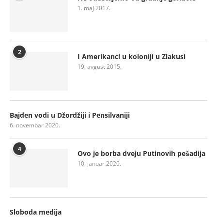
1. maj 2017.
2
I Amerikanci u koloniji u Zlakusi
19. avgust 2015.
Bajden vodi u Džordžiji i Pensilvaniji
6. novembar 2020.
4
Ovo je borba dveju Putinovih pešadija
10. januar 2020.
Sloboda medija