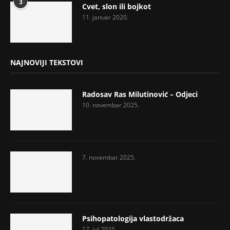
3
Cvet, slon ili bojkot
11. januar 2020.
NAJNOVIJI TEKSTOVI
Radosav Ras Milutinović – Odjeci
10. novembar 2025.
7. novembar 2025.
Psihopatologija vlastodržaca
17. jul 2025.