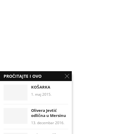
PROČITAJTE I OVO
KOŠARKA
1. maj 2015.
Olivera Jevtić
odlična u Mersinu
13. decembar 2016.