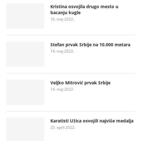
Kristina osvojila drugo mesto u
bacanju kugle
16. maj 2022.
Stefan prvak Srbije na 10.000 metara
14. maj 2022.
Veljko Mitrović prvak Srbije
14. maj 2022.
Karatisti Užica osvojili najviše medalja
25. april 2022.