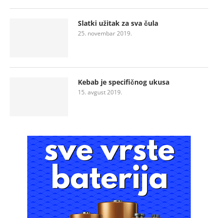
Slatki užitak za sva čula
25. novembar 2019.
Kebab je specifičnog ukusa
15. avgust 2019.