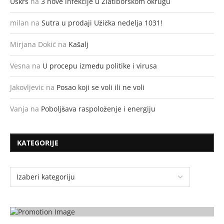
Uskrs
na
3 nove infekcije u Zlatiborskom okrugu
milan
na
Sutra u prodaji Užička nedelja 1031!
Mirjana Dokić
na
Kašalj
Vesna
na
U procepu između politike i virusa
Jakovljevic
na
Posao koji se voli ili ne voli
Vanja
na
Poboljšava raspoloženje i energiju
KATEGORIJE