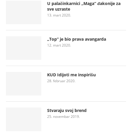
U palačinkarnici „Maga“ đakonije za
sve uzraste
13. mart 2020.
„Top“ je bio prava avangarda
12. mart 2020.
KUD Idijoti me inspirišu
28. februar 2020.
Stvaraju svoj brend
25. novembar 2019.