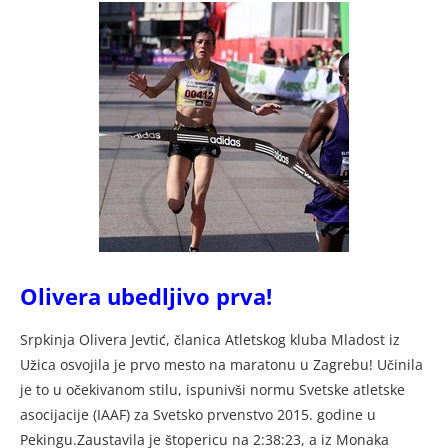
Olivera ubedljivo prva!
Srpkinja Olivera Jevtić, članica Atletskog kluba Mladost iz
Užica osvojila je prvo mesto na maratonu u Zagrebu! Učinila
je to u očekivanom stilu, ispunivši normu Svetske atletske
asocijacije (IAAF) za Svetsko prvenstvo 2015. godine u
Pekingu.Zaustavila je štopericu na 2:38:23, a iz Monaka