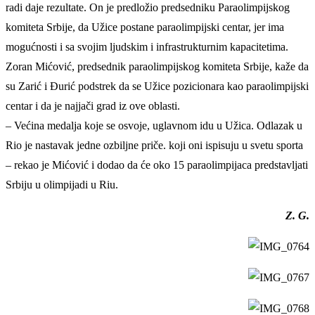
radi daje rezultate. On je predložio predsedniku Paraolimpijskog
komiteta Srbije, da Užice postane paraolimpijski centar, jer ima
mogućnosti i sa svojim ljudskim i infrastrukturnim kapacitetima.
Zoran Mićović, predsednik paraolimpijskog komiteta Srbije, kaže da
su Zarić i Đurić podstrek da se Užice pozicionara kao paraolimpijski
centar i da je najjači grad iz ove oblasti.
– Većina medalja koje se osvoje, uglavnom idu u Užica. Odlazak u
Rio je nastavak jedne ozbiljne priče. koji oni ispisuju u svetu sporta
– rekao je Mićović i dodao da će oko 15 paraolimpijaca predstavljati
Srbiju u olimpijadi u Riu.
Z. G.