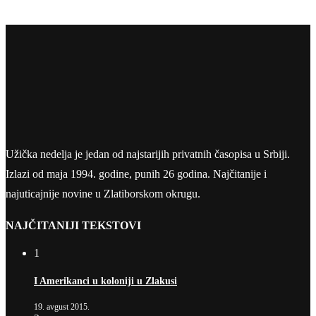
Užička nedelja je jedan od najstarijih privatnih časopisa u Srbiji.
Izlazi od maja 1994. godine, punih 26 godina. Najčitanije i
najuticajnije novine u Zlatiborskom okrugu.
NAJČITANIJI TEKSTOVI
1
I Amerikanci u koloniji u Zlakusi
19. avgust 2015.