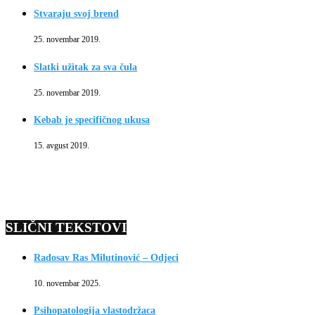
Stvaraju svoj brend
25. novembar 2019.
Slatki užitak za sva čula
25. novembar 2019.
Kebab je specifičnog ukusa
15. avgust 2019.
SLIČNI TEKSTOVI
Radosav Ras Milutinović – Odjeci
10. novembar 2025.
Psihopatologija vlastodržaca