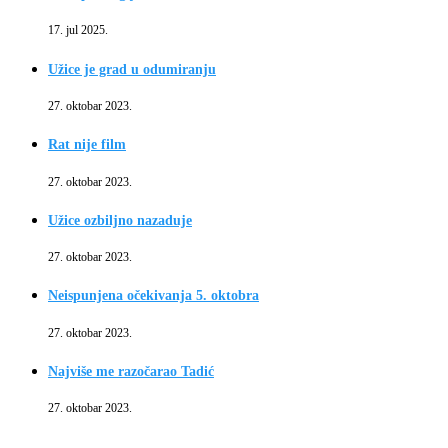
17. jul 2025.
Užice je grad u odumiranju
27. oktobar 2023.
Rat nije film
27. oktobar 2023.
Užice ozbiljno nazaduje
27. oktobar 2023.
Neispunjena očekivanja 5. oktobra
27. oktobar 2023.
Najviše me razočarao Tadić
27. oktobar 2023.