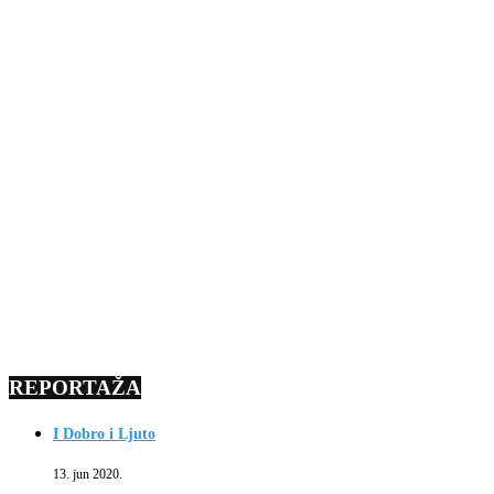
REPORTAŽA
I Dobro i Ljuto
13. jun 2020.