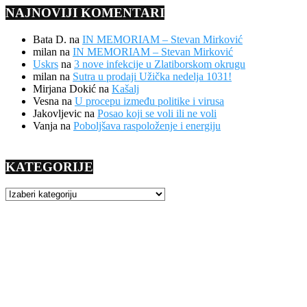
NAJNOVIJI KOMENTARI
Bata D.
na
IN MEMORIAM – Stevan Mirković
milan
na
IN MEMORIAM – Stevan Mirković
Uskrs
na
3 nove infekcije u Zlatiborskom okrugu
milan
na
Sutra u prodaji Užička nedelja 1031!
Mirjana Dokić
na
Kašalj
Vesna
na
U procepu između politike i virusa
Jakovljevic
na
Posao koji se voli ili ne voli
Vanja
na
Poboljšava raspoloženje i energiju
KATEGORIJE
KATEGORIJE