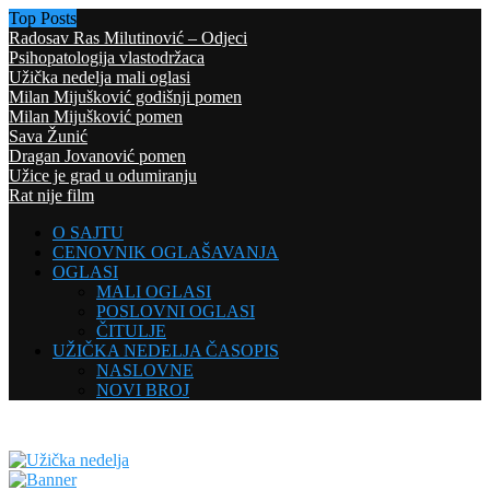
Top Posts
Radosav Ras Milutinović – Odjeci
Psihopatologija vlastodržaca
Užička nedelja mali oglasi
Milan Mijušković godišnji pomen
Milan Mijušković pomen
Sava Žunić
Dragan Jovanović pomen
Užice je grad u odumiranju
Rat nije film
O SAJTU
CENOVNIK OGLAŠAVANJA
OGLASI
MALI OGLASI
POSLOVNI OGLASI
ČITULJE
UŽIČKA NEDELJA ČASOPIS
NASLOVNE
NOVI BROJ