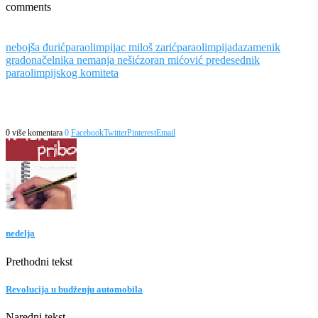
comments
nebojša đurić
paraolimpijac miloš zarić
paraolimpijada
zamenik
gradonačelnika nemanja nešić
zoran mićović predesednik
paraolimpijskog komiteta
0 više komentara
0
Facebook
Twitter
Pinterest
Email
nedelja
Prethodni tekst
Revolucija u budženju automobila
Naredni tekst