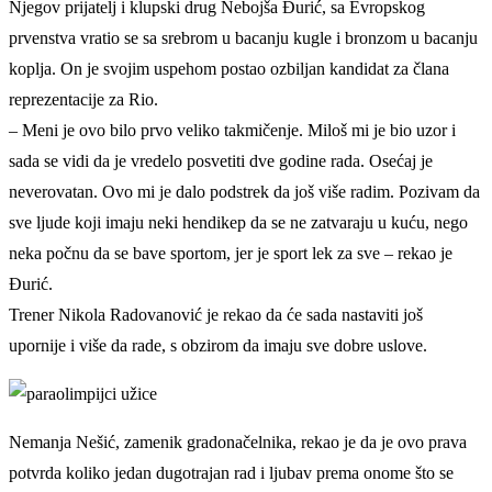
Njegov prijatelj i klupski drug Nebojša Đurić, sa Evropskog
prvenstva vratio se sa srebrom u bacanju kugle i bronzom u bacanju
koplja. On je svojim uspehom postao ozbiljan kandidat za člana
reprezentacije za Rio.
– Meni je ovo bilo prvo veliko takmičenje. Miloš mi je bio uzor i
sada se vidi da je vredelo posvetiti dve godine rada. Osećaj je
neverovatan. Ovo mi je dalo podstrek da još više radim. Pozivam da
sve ljude koji imaju neki hendikep da se ne zatvaraju u kuću, nego
neka počnu da se bave sportom, jer je sport lek za sve – rekao je
Đurić.
Trener Nikola Radovanović je rekao da će sada nastaviti još
upornije i više da rade, s obzirom da imaju sve dobre uslove.
Nemanja Nešić, zamenik gradonačelnika, rekao je da je ovo prava
potvrda koliko jedan dugotrajan rad i ljubav prema onome što se