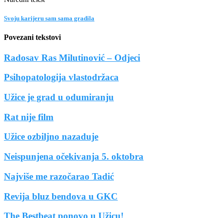
Svoju karijeru sam sama gradila
Povezani tekstovi
Radosav Ras Milutinović – Odjeci
Psihopatologija vlastodržaca
Užice je grad u odumiranju
Rat nije film
Užice ozbiljno nazaduje
Neispunjena očekivanja 5. oktobra
Najviše me razočarao Tadić
Revija bluz bendova u GKC
The Bestbeat ponovo u Užicu!