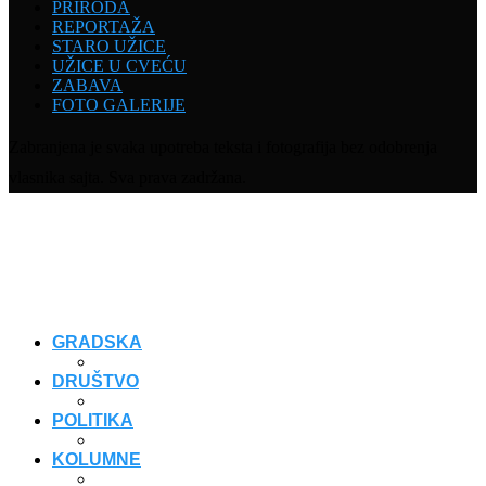
PRIRODA
REPORTAŽA
STARO UŽICE
UŽICE U CVEĆU
ZABAVA
FOTO GALERIJE
Zabranjena je svaka upotreba teksta i fotografija bez odobrenja
vlasnika sajta. Sva prava zadržana.
GRADSKA
DRUŠTVO
POLITIKA
KOLUMNE