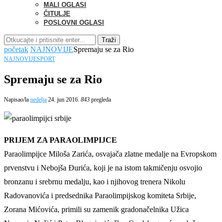
MALI OGLASI
ČITULJE
POSLOVNI OGLASI
Traži
početak
NAJNOVIJE
Spremaju se za Rio
NAJNOVIJE
SPORT
Spremaju se za Rio
Napisao/la
nedelja
24. jun 2016.
843
pregleda
PRIJEM ZA PARAOLIMPIJCE
Paraolimpijce Miloša Zarića, osvajača zlatne medalje na Evropskom
prvenstvu i Nebojša Đurića, koji je na istom takmičenju osvojio
bronzanu i srebrnu medalju, kao i njihovog trenera Nikolu
Radovanovića i predsednika Paraolimpijskog komiteta Srbije,
Zorana Mićovića, primili su zamenik gradonačelnika Užica