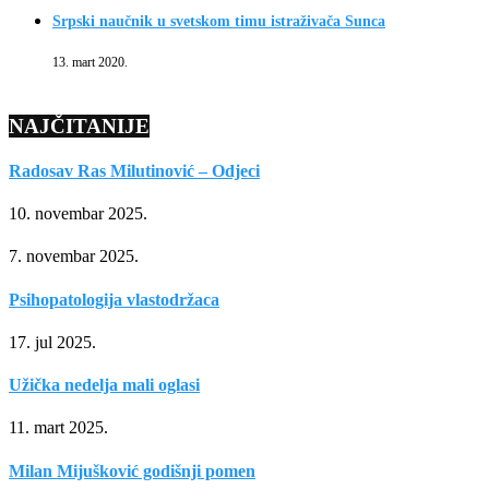
Srpski naučnik u svetskom timu istraživača Sunca
13. mart 2020.
NAJČITANIJE
Radosav Ras Milutinović – Odjeci
10. novembar 2025.
7. novembar 2025.
Psihopatologija vlastodržaca
17. jul 2025.
Užička nedelja mali oglasi
11. mart 2025.
Milan Mijušković godišnji pomen