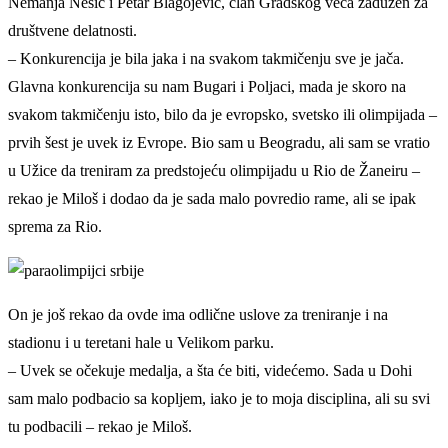
Nemanja Nešić i Petar Blagojević, član Gradskog veća zadužen za
društvene delatnosti.
– Konkurencija je bila jaka i na svakom takmičenju sve je jača.
Glavna konkurencija su nam Bugari i Poljaci, mada je skoro na
svakom takmičenju isto, bilo da je evropsko, svetsko ili olimpijada –
prvih šest je uvek iz Evrope. Bio sam u Beogradu, ali sam se vratio
u Užice da treniram za predstojeću olimpijadu u Rio de Žaneiru –
rekao je Miloš i dodao da je sada malo povredio rame, ali se ipak
sprema za Rio.
On je još rekao da ovde ima odlične uslove za treniranje i na
stadionu i u teretani hale u Velikom parku.
– Uvek se očekuje medalja, a šta će biti, videćemo. Sada u Dohi
sam malo podbacio sa kopljem, iako je to moja disciplina, ali su svi
tu podbacili – rekao je Miloš.