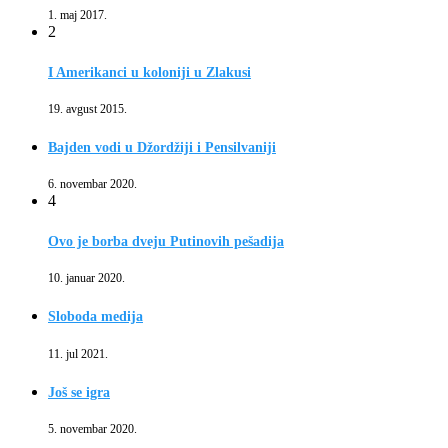
1. maj 2017.
2
I Amerikanci u koloniji u Zlakusi
19. avgust 2015.
Bajden vodi u Džordžiji i Pensilvaniji
6. novembar 2020.
4
Ovo je borba dveju Putinovih pešadija
10. januar 2020.
Sloboda medija
11. jul 2021.
Još se igra
5. novembar 2020.