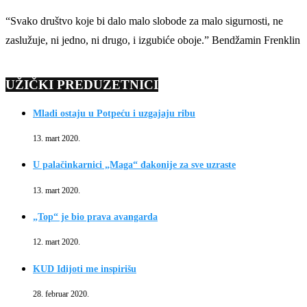
“Svako društvo koje bi dalo malo slobode za malo sigurnosti, ne
zaslužuje, ni jedno, ni drugo, i izgubiće oboje.” Bendžamin Frenklin
UŽIČKI PREDUZETNICI
Mladi ostaju u Potpeću i uzgajaju ribu
13. mart 2020.
U palačinkarnici „Maga“ đakonije za sve uzraste
13. mart 2020.
„Top“ je bio prava avangarda
12. mart 2020.
KUD Idijoti me inspirišu
28. februar 2020.