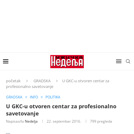
početak
GRADSKA
U GKC-u otvoren centar za
profesionalno savetovanje
GRADSKA
INFO
POLITIKA
U GKC-u otvoren centar za profesionalno
savetovanje
Napisao/la
Nedelja
22. septembar 2016.
799
pregleda