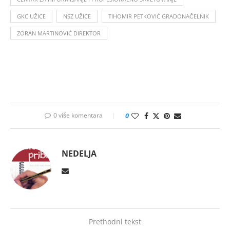
GKC UŽICE
NSZ UŽICE
TIHOMIR PETKOVIĆ GRADONAČELNIK
ZORAN MARTINOVIĆ DIREKTOR
0 više komentara
0
NEDELJA
Prethodni tekst