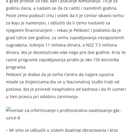
a grad prostor za rad, kao i plaćanje komunalija. To je za
godinu dana, a nadam se da će raditi i narednih godina.
Posle ćemo podvući crtu i videti da li je Centar obavio svrhu
za koju je namenjen, i odlučiti da li ćemo nastaviti sa
njegovim finansiranjem – rekao je Petković i podsetio da je
grad Užice ove godine, za svrhu zapošljavanja nezaposlenih
sugrađana, izdvojio 11 miliona dinara, a NSZ 7,5 miliona
dinara, što je desetostruko više nego pre dve godine. Kroz te
razne programe zapošljavanja prošlo je oko 150 korisnika
programa.
Petković je dodao da je svrha Centra da najpre upozna
mlade sa činjenicama šta se u Nacionalnoj službi traži od
poslova, šta je privredi neophodno od kadrova i da ih usmeri
u tom pravcu pri odabiru zanimanja.
– Mi smo se uključili u sistem dualnog obrazovanja i kroz