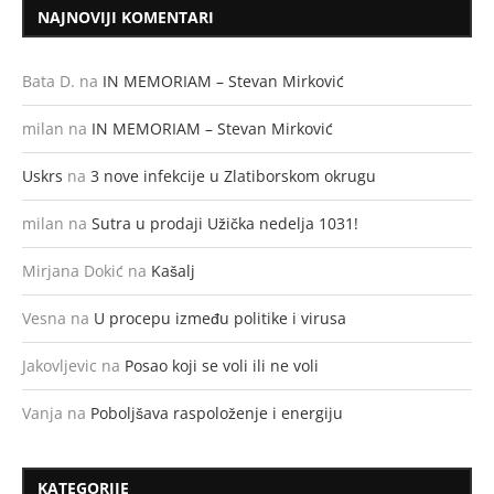
NAJNOVIJI KOMENTARI
Bata D.
na
IN MEMORIAM – Stevan Mirković
milan
na
IN MEMORIAM – Stevan Mirković
Uskrs
na
3 nove infekcije u Zlatiborskom okrugu
milan
na
Sutra u prodaji Užička nedelja 1031!
Mirjana Dokić
na
Kašalj
Vesna
na
U procepu između politike i virusa
Jakovljevic
na
Posao koji se voli ili ne voli
Vanja
na
Poboljšava raspoloženje i energiju
KATEGORIJE