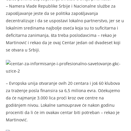
– Namera Vlade Republike Srbije i Nacionalne službe za
zapošljavanje jeste da se politika zapošljavanja
decentralizuje i da se uspostavi lokalno partnerstvo, jer se u
lokalnim sredinama najbolje oseća koja su to suficitarna i
deficitarna zanimanja, šta treba poslodavcima – rekao je
Martinović i rekao da je ovaj Centar jedan od dvadeset koji
se otvara u Srbiji.
– Evropska unija otvaranje ovih 20 centara i još 60 klubova
za traženje posla finansira sa 6,5 miliona evra. Očekujemo
da će najmanje 3.000 lica proći kroz ove centre na
godišnjem nivou. Lokalne samouprave će nakon godinu
proceniti da li će im ovakav centar biti potreban – rekao je
Martinović.