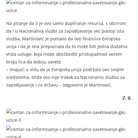
Na pitanje da li je ovo samo dupliranje resursa, s obzirom
da i u Nacionalnoj službi za zapošljavanje već postoji ista
služba, Martinović je ponovio da ovo finansira Evropska
unija i da je ona prepoznala da to može biti jedna dodatna
vrsta usluge, koja može obezbediti pristupačnost većem
broju lica da dobiju savete.
– Imajući u vidu da je Evropska unija podržala ovo svojim
sredstvima, onda ovo nije trošak za Nacionalnu službu za
zapošljavanje i za državu – odgovorio je Martinović.
Z. G.