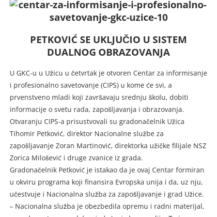
PETKOVIĆ SE UKLJUČIO U SISTEM
DUALNOG OBRAZOVANJA
U GKC-u u Užicu u četvrtak je otvoren Centar za informisanje
i profesionalno savetovanje (CIPS) u kome će svi, a
prvenstveno mladi koji završavaju srednju školu, dobiti
informacije o svetu rada, zapošljavanja i obrazovanja.
Otvaranju CIPS-a prisustvovali su gradonačelnik Užica
Tihomir Petković, direktor Nacionalne službe za
zapošljavanje Zoran Martinović, direktorka užičke filijale NSZ
Zorica Milošević i druge zvanice iz grada.
Gradonačelnik Petković je istakao da je ovaj Centar formiran
u okviru programa koji finansira Evropska unija i da, uz nju,
učestvuje i Nacionalna služba za zapošljavanje i grad Užice.
– Nacionalna služba je obezbedila opremu i radni materijal,