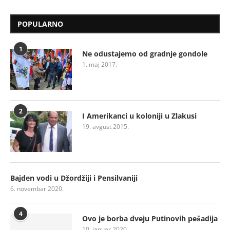
POPULARNO
1
Ne odustajemo od gradnje gondole
1. maj 2017.
2
I Amerikanci u koloniji u Zlakusi
19. avgust 2015.
Bajden vodi u Džordžiji i Pensilvaniji
6. novembar 2020.
4
Ovo je borba dveju Putinovih pešadija
10. januar 2020.