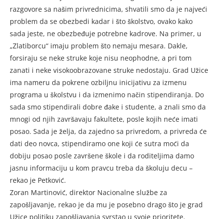
razgovore sa našim privrednicima, shvatili smo da je najveći
problem da se obezbedi kadar i što školstvo, ovako kako
sada jeste, ne obezbeđuje potrebne kadrove. Na primer, u
„Zlatiborcu“ imaju problem što nemaju mesara. Dakle,
forsiraju se neke struke koje nisu neophodne, a pri tom
zanati i neke visokoobrazovane struke nedostaju. Grad Užice
ima nameru da pokrene ozbiljnu inicijativu za izmenu
programa u školstvu i da izmenimo način stipendiranja. Do
sada smo stipendirali dobre đake i studente, a znali smo da
mnogi od njih završavaju fakultete, posle kojih neće imati
posao. Sada je želja, da zajedno sa privredom, a privreda će
dati deo novca, stipendiramo one koji će sutra moći da
dobiju posao posle završene škole i da roditeljima damo
jasnu informaciju u kom pravcu treba da školuju decu –
rekao je Petković.
Zoran Martinović, direktor Nacionalne službe za
zapošljavanje, rekao je da mu je posebno drago što je grad
Užice politiku zapošljavanja svrstao u svoje prioritete.