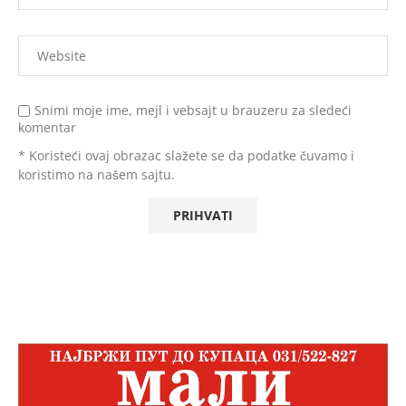
Snimi moje ime, mejl i vebsajt u brauzeru za sledeći
komentar
* Koristeći ovaj obrazac slažete se da podatke čuvamo i
koristimo na našem sajtu.