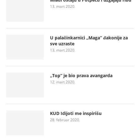
13. mart 2020.
U palačinkarnici „Maga“ đakonije za
sve uzraste
13. mart 2020.
„Top“ je bio prava avangarda
12. mart 2020.
KUD Idijoti me inspirišu
28. februar 2020.