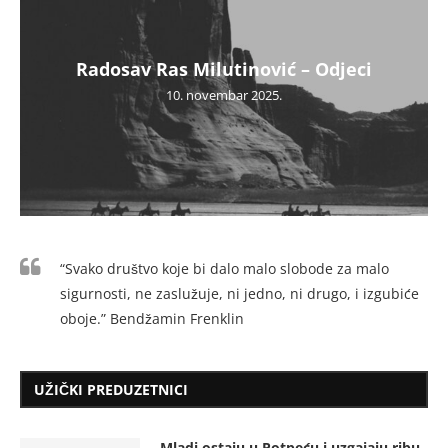
Radosav Ras Milutinović – Odjeci
10. novembar 2025.
“Svako društvo koje bi dalo malo slobode za malo
sigurnosti, ne zaslužuje, ni jedno, ni drugo, i izgubiće
oboje.” Bendžamin Frenklin
UŽIČKI PREDUZETNICI
Mladi ostaju u Potpeću i uzgajaju ribu