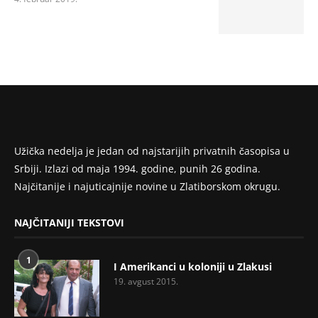
Užička nedelja je jedan od najstarijih privatnih časopisa u
Srbiji. Izlazi od maja 1994. godine, punih 26 godina.
Najčitanije i najuticajnije novine u Zlatiborskom okrugu.
NAJČITANIJI TEKSTOVI
1
I Amerikanci u koloniji u Zlakusi
19. avgust 2015.