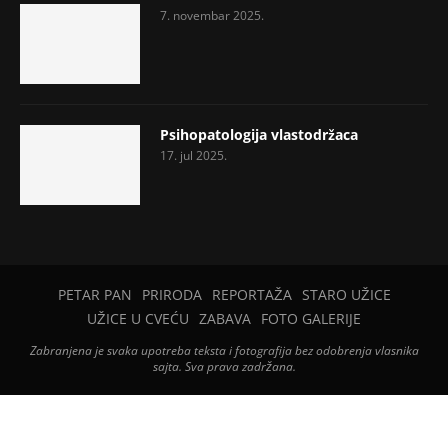
7. novembar 2025.
Psihopatologija vlastodržaca
17. jul 2025.
PETAR PAN
PRIRODA
REPORTAŽA
STARO UŽICE
UŽICE U CVEĆU
ZABAVA
FOTO GALERIJE
Zabranjena je svaka upotreba teksta i fotografija bez odobrenja vlasnika
sajta. Sva prava zadržana.