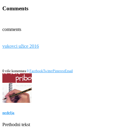
Comments
comments
vukovci užice 2016
0 više komentara
0
Facebook
Twitter
Pinterest
Email
nedelja
Prethodni tekst