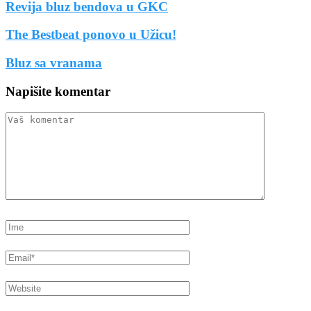
Revija bluz bendova u GKC
The Bestbeat ponovo u Užicu!
Bluz sa vranama
Napišite komentar