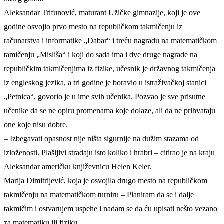
Aleksandar Trifunović, maturant Užičke gimnazije, koji je ove
godine osvojio prvo mesto na republičkom takmičenju iz
računarstva i informatike „Dabar“ i treću nagradu na matematičkom
tamičenju „Misliša“ i koji do sada ima i dve druge nagrade na
republičkim takmičenjima iz fizike, učesnik je državnog takmičenja
iz engleskog jezika, a tri godine je boravio u istraživačkoj stanici
„Petnica“, govorio je u ime svih učenika. Pozvao je sve prisutne
učenike da se ne opiru promenama koje dolaze, ali da ne prihvataju
one koje nisu dobre.
– Izbegavati opasnost nije ništa sigurnije na dužim stazama od
izloženosti. Plašljivi stradaju isto koliko i hrabri – citirao je na kraju
Aleksandar američku književnicu Helen Keler.
Marija Dimitrijević, koja je osvojila drugo mesto na republičkom
takmičenju na matematičkom turniru – Planiram da se i dalje
takmičim i ostvarujem uspehe i nadam se da ću upisati nešto vezano
za matematiku ili fiziku.