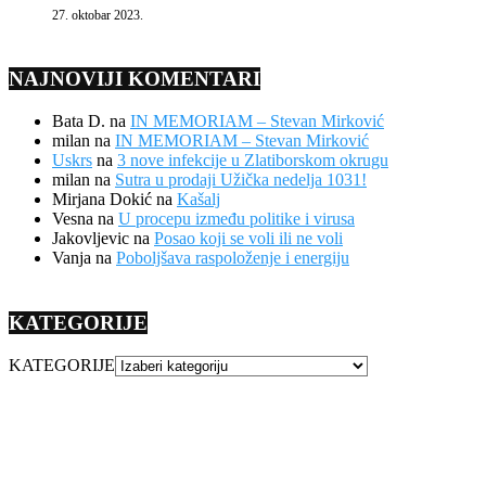
27. oktobar 2023.
NAJNOVIJI KOMENTARI
Bata D.
na
IN MEMORIAM – Stevan Mirković
milan
na
IN MEMORIAM – Stevan Mirković
Uskrs
na
3 nove infekcije u Zlatiborskom okrugu
milan
na
Sutra u prodaji Užička nedelja 1031!
Mirjana Dokić
na
Kašalj
Vesna
na
U procepu između politike i virusa
Jakovljevic
na
Posao koji se voli ili ne voli
Vanja
na
Poboljšava raspoloženje i energiju
KATEGORIJE
KATEGORIJE