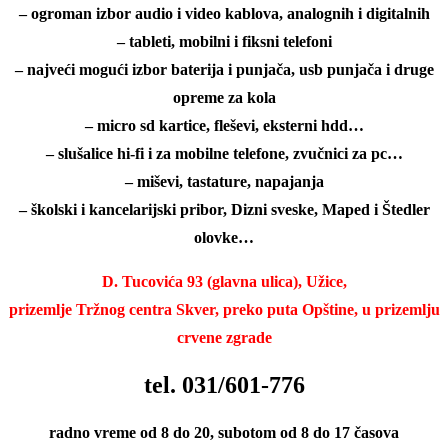
– ogroman izbor audio i video kablova, analognih i digitalnih
– tableti, mobilni i fiksni telefoni
– najveći mogući izbor baterija i p
unjača, usb punjača i druge
opreme za kola
– micro sd kartice, fleševi, eksterni hdd…
– slušalice hi-fi i za mobilne telefone, zvučnici za pc…
– miševi, tastature, napajanja
– školski i kancelarijski pribor, Dizni sveske, Maped i Štedler
olovke…
D. Tucovića 93 (glavna ulica), Užice,
prizemlje Tržnog centra Skver, preko puta Opštine, u prizemlju
crvene zgrade
tel. 031/601-776
radno vreme od 8 do 20, subotom od 8 do 17 časova