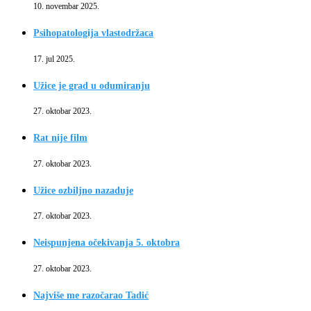
10. novembar 2025.
Psihopatologija vlastodržaca
17. jul 2025.
Užice je grad u odumiranju
27. oktobar 2023.
Rat nije film
27. oktobar 2023.
Užice ozbiljno nazaduje
27. oktobar 2023.
Neispunjena očekivanja 5. oktobra
27. oktobar 2023.
Najviše me razočarao Tadić