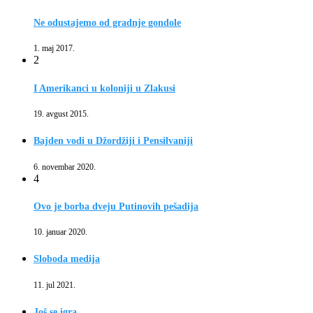
Ne odustajemo od gradnje gondole
1. maj 2017.
2
I Amerikanci u koloniji u Zlakusi
19. avgust 2015.
Bajden vodi u Džordžiji i Pensilvaniji
6. novembar 2020.
4
Ovo je borba dveju Putinovih pešadija
10. januar 2020.
Sloboda medija
11. jul 2021.
Još se igra