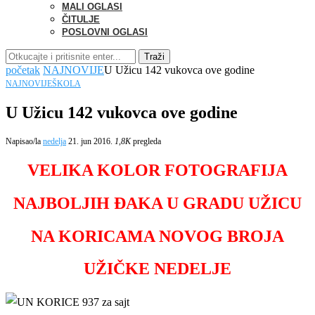
MALI OGLASI
ČITULJE
POSLOVNI OGLASI
Traži
početak
NAJNOVIJE
U Užicu 142 vukovca ove godine
NAJNOVIJE
ŠKOLA
U Užicu 142 vukovca ove godine
Napisao/la
nedelja
21. jun 2016.
1,8K
pregleda
VELIKA KOLOR FOTOGRAFIJA
NAJBOLJIH ĐAKA U GRADU UŽICU
NA KORICAMA NOVOG BROJA
UŽIČKE NEDELJE