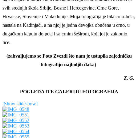
svih srednjih škola Srbije, Bosne i Hercegovine, Crne Gore,
Hrvatske, Slovenije i Makedonije. Moja fotografija je bila crno-bela,
nastala na Kadinjači, a na njoj je jedna devojka obučena u crno, u
dugačkom kaputu do peta i sa crnim šeširom, koji joj je zaklonio
lice.
(zahvaljujemo se Foto Zvezdi što nam je ustupila zajedničku
fotografiju najboljih đaka)
Z. G.
POGLEDAJTE GALERIJU FOTOGRAFIJA
[Show slideshow]