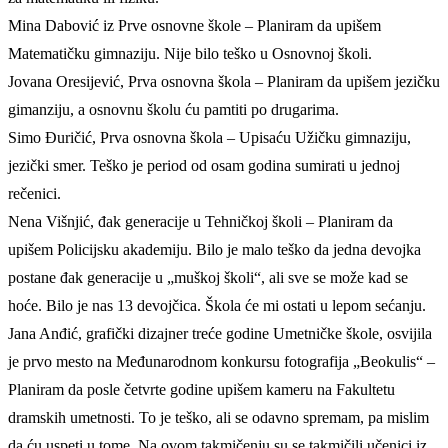
Mina Dabović iz Prve osnovne škole – Planiram da upišem
Matematičku gimnaziju. Nije bilo teško u Osnovnoj školi.
Jovana Oresijević, Prva osnovna škola – Planiram da upišem jezičku
gimanziju, a osnovnu školu ću pamtiti po drugarima.
Simo Đuričić, Prva osnovna škola – Upisaću Užičku gimnaziju,
jezički smer. Teško je period od osam godina sumirati u jednoj
rečenici.
Nena Višnjić, đak generacije u Tehničkoj školi – Planiram da
upišem Policijsku akademiju. Bilo je malo teško da jedna devojka
postane đak generacije u „muškoj školi“, ali sve se može kad se
hoće. Bilo je nas 13 devojčica. Škola će mi ostati u lepom sećanju.
Jana Anđić, grafički dizajner treće godine Umetničke škole, osvijila
je prvo mesto na Međunarodnom konkursu fotografija „Beokulis“ –
Planiram da posle četvrte godine upišem kameru na Fakultetu
dramskih umetnosti. To je teško, ali se odavno spremam, pa mislim
da ću uspeti u tome. Na ovom takmičenju su se takmičili učenici iz