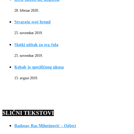
28. februar 2020.
Stvaraju svoj brend
25. novembar 2019.
Slatki užitak za sva čula
25. novembar 2019.
Kebab je specifičnog ukusa
15. avgust 2019.
SLIČNI TEKSTOVI
Radosav Ras Milutinović – Odjeci