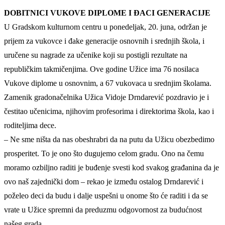
DOBITNICI VUKOVE DIPLOME I ĐACI GENERACIJE
U Gradskom kulturnom centru u ponedeljak, 20. juna, održan je
prijem za vukovce i đake generacije osnovnih i srednjih škola, i
uručene su nagrade za učenike koji su postigli rezultate na
republičkim takmičenjima. Ove godine Užice ima 76 nosilaca
Vukove diplome u osnovnim, a 67 vukovaca u srednjim školama.
Zamenik gradonačelnika Užica Vidoje Drndarević pozdravio je i
čestitao učenicima, njihovim profesorima i direktorima škola, kao i
roditeljima dece.
– Ne sme ništa da nas obeshrabri da na putu da Užicu obezbedimo
prosperitet. To je ono što dugujemo celom gradu. Ono na čemu
moramo ozbiljno raditi je buđenje svesti kod svakog građanina da je
ovo naš zajednički dom – rekao je između ostalog Drndarević i
poželeo deci da budu i dalje uspešni u onome što će raditi i da se
vrate u Užice spremni da preduzmu odgovornost za budućnost
našeg grada.