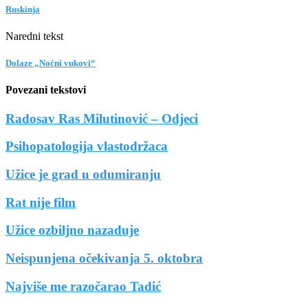
Ruskinja
Naredni tekst
Dolaze „Noćni vukovi“
Povezani tekstovi
Radosav Ras Milutinović – Odjeci
Psihopatologija vlastodržaca
Užice je grad u odumiranju
Rat nije film
Užice ozbiljno nazaduje
Neispunjena očekivanja 5. oktobra
Najviše me razočarao Tadić