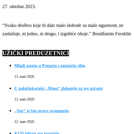
27. oktobar 2023.
“Svako društvo koje bi dalo malo slobode za malo sigurnosti, ne
zaslužuje, ni jedno, ni drugo, i izgubiće oboje.” Bendžamin Frenklin
UŽIČKI PREDUZETNICI
Mladi ostaju u Potpeću i uzgajaju ribu
13. mart 2020.
U palačinkarnici „Maga“ đakonije za sve uzraste
13. mart 2020.
„Top“ je bio prava avangarda
12. mart 2020.
KUD Idijoti me inspirišu