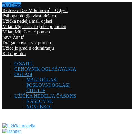
Top Posts
Radosav Ras Milutinović – Odjeci
Psihopatologija vlastodržaca
Užička nedelja mali oglasi
Milan Mijušković godišnji pomen
Milan Mijušković pomen
Sava Žunić
Dragan Jovanović pomen
Užice je grad u odumiranju
Rat nije film
O SAJTU
CENOVNIK OGLAŠAVANJA
OGLASI
MALI OGLASI
POSLOVNI OGLASI
ČITULJE
UŽIČKA NEDELJA ČASOPIS
NASLOVNE
NOVI BROJ