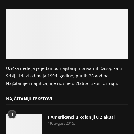
Užička nedelja je jedan od najstarijih privatnih časopisa u
Srbiji. Izlazi od maja 1994. godine, punih 26 godina.
Najčitanije i najuticajnije novine u Zlatiborskom okrugu.
NAJČITANIJI TEKSTOVI
1
I Amerikanci u koloniji u Zlakusi
19. avgust 2015.