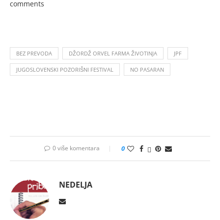
comments
BEZ PREVODA
DŽORDŽ ORVEL FARMA ŽIVOTINJA
JPF
JUGOSLOVENSKI POZORIŠNI FESTIVAL
NO PASARAN
0 više komentara
0
NEDELJA