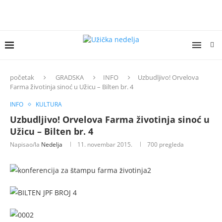
početak
GRADSKA
INFO
Uzbudljivo! Orvelova
Farma životinja sinoć u Užicu – Bilten br. 4
INFO
KULTURA
Uzbudljivo! Orvelova Farma životinja sinoć u
Užicu – Bilten br. 4
Napisao/la
Nedelja
11. novembar 2015.
700
pregleda