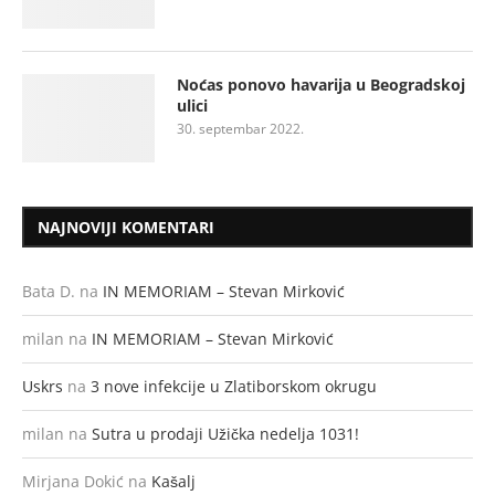
Noćas ponovo havarija u Beogradskoj
ulici
30. septembar 2022.
NAJNOVIJI KOMENTARI
Bata D.
na
IN MEMORIAM – Stevan Mirković
milan
na
IN MEMORIAM – Stevan Mirković
Uskrs
na
3 nove infekcije u Zlatiborskom okrugu
milan
na
Sutra u prodaji Užička nedelja 1031!
Mirjana Dokić
na
Kašalj