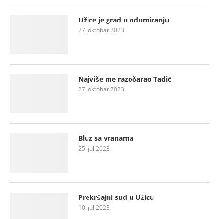
Užice je grad u odumiranju
27. oktobar 2023.
Najviše me razočarao Tadić
27. oktobar 2023.
Bluz sa vranama
25. jul 2023.
Prekršajni sud u Užicu
10. jul 2023.