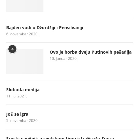
Bajden vodi u Džordžiji i Pensilvaniji
6. novembar 2020.
4
Ovo je borba dveju Putinovih pešadija
10. januar 2020.
Sloboda medija
11. jul 2021.
Još se igra
5. novembar 2020.
Srpski naučnik u svetskom timu istraživača Sunca