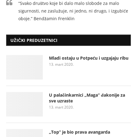
“Svako društvo koje bi dalo malo slobode za malo
sigurnosti, ne zaslužuje, ni jedno, ni drugo, i izgubiće
oboje.” Bendžamin Frenklin
UŽIČKI PREDUZETNICI
Mladi ostaju u Potpeću i uzgajaju ribu
13. mart 2020.
U palačinkarnici „Maga“ đakonije za
sve uzraste
13. mart 2020.
„Top“ je bio prava avangarda