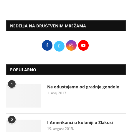
NEDELJA NA DRUŠTVENIM MREŽAMA
POPULARNO
1
Ne odustajemo od gradnje gondole
1. maj 2017.
2
I Amerikanci u koloniji u Zlakusi
19. avgust 2015.