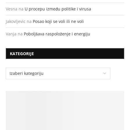
Vesna
na
U procepu između politike i virusa
Jakovljevic
na
Posao koji se voli ili ne voli
Vanja
na
Poboljšava raspoloženje i energiju
KATEGORIJE