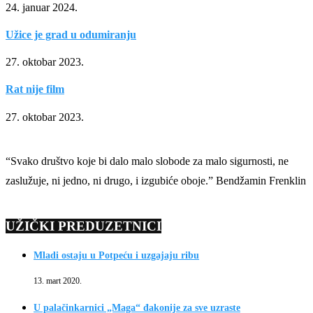
24. januar 2024.
Užice je grad u odumiranju
27. oktobar 2023.
Rat nije film
27. oktobar 2023.
“Svako društvo koje bi dalo malo slobode za malo sigurnosti, ne
zaslužuje, ni jedno, ni drugo, i izgubiće oboje.” Bendžamin Frenklin
UŽIČKI PREDUZETNICI
Mladi ostaju u Potpeću i uzgajaju ribu
13. mart 2020.
U palačinkarnici „Maga“ đakonije za sve uzraste