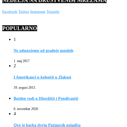
NEDELJA NA DRUŠTVENIM MREŽAMA
Facebook
Twitter
Instagram
Youtube
POPULARNO
1
Ne odustajemo od gradnje gondole
1. maj 2017.
2
I Amerikanci u koloniji u Zlakusi
19. avgust 2015.
Bajden vodi u Džordžiji i Pensilvaniji
6. novembar 2020.
4
Ovo je borba dveju Putinovih pešadija