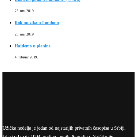
23. maj 2019.
Rok muzika u Londonu
23. maj 2019.
Hajdemo u planine
4. februar 2019.
Užička nedelja je jedan od najstarijih privatnih časopisa u Srbiji.
Izlazi od maja 1994. godine, punih 26 godina. Najčitanije i