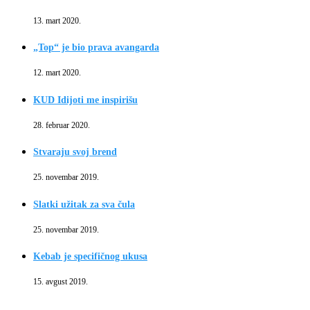
13. mart 2020.
„Top“ je bio prava avangarda
12. mart 2020.
KUD Idijoti me inspirišu
28. februar 2020.
Stvaraju svoj brend
25. novembar 2019.
Slatki užitak za sva čula
25. novembar 2019.
Kebab je specifičnog ukusa
15. avgust 2019.