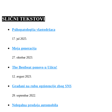
SLIČNI TEKSTOVI
Psihopatologija vlastodržaca
17. jul 2025.
Moja generacija
27. oktobar 2023.
The Bestbeat ponovo u Užicu!
12. avgust 2023.
Građani na rubu egzistencije zbog SNS
29. septembar 2022.
Nelegalna prodaja automobila