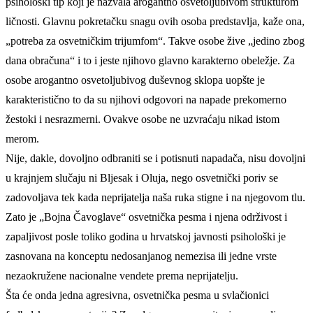
psihološki tip koji je nazvala arogantno osvetoljubivom strukturom
ličnosti. Glavnu pokretačku snagu ovih osoba predstavlja, kaže ona,
„potreba za osvetničkim trijumfom“. Takve osobe žive „jedino zbog
dana obračuna“ i to i jeste njihovo glavno karakterno obeležje. Za
osobe arogantno osvetoljubivog duševnog sklopa uopšte je
karakteristično to da su njihovi odgovori na napade prekomerno
žestoki i nesrazmerni. Ovakve osobe ne uzvraćaju nikad istom
merom.
Nije, dakle, dovoljno odbraniti se i potisnuti napadača, nisu dovoljni
u krajnjem slučaju ni Bljesak i Oluja, nego osvetnički poriv se
zadovoljava tek kada neprijatelja naša ruka stigne i na njegovom tlu.
Zato je „Bojna Čavoglave“ osvetnička pesma i njena održivost i
zapaljivost posle toliko godina u hrvatskoj javnosti psihološki je
zasnovana na konceptu nedosanjanog nemezisa ili jedne vrste
nezaokružene nacionalne vendete prema neprijatelju.
Šta će onda jedna agresivna, osvetnička pesma u svlačionici