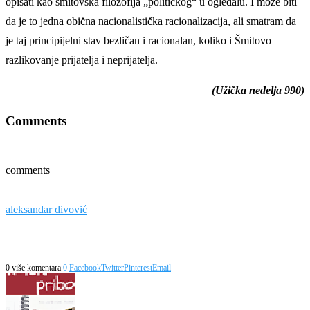
opisati kao šmitovska filozofija „političkog“ u ogledalu. I može biti
da je to jedna obična nacionalistička racionalizacija, ali smatram da
je taj principijelni stav bezličan i racionalan, koliko i Šmitovo
razlikovanje prijatelja i neprijatelja.
(Užička nedelja 990)
Comments
comments
aleksandar divović
0 više komentara
0
Facebook
Twitter
Pinterest
Email