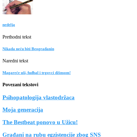
nedelja
Prethodni tekst
Nikada neću biti Beograđanin
Naredni tekst
Magareće uši, fudbal i trgovci džinsom!
Povezani tekstovi
Psihopatologija vlastodržaca
Moja generacija
The Bestbeat ponovo u Užicu!
Građani na rubu egzistencije zbog SNS