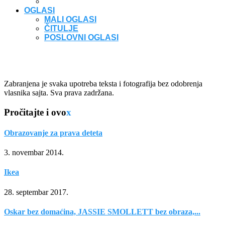
OGLASI
MALI OGLASI
ČITULJE
POSLOVNI OGLASI
Zabranjena je svaka upotreba teksta i fotografija bez odobrenja
vlasnika sajta. Sva prava zadržana.
Pročitajte i ovo
x
Obrazovanje za prava deteta
3. novembar 2014.
Ikea
28. septembar 2017.
Oskar bez domaćina, JASSIE SMOLLETT bez obraza,...