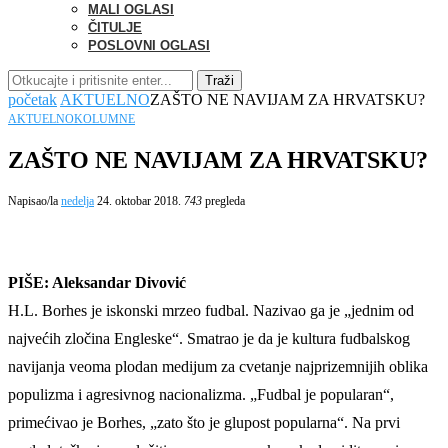
MALI OGLASI
ČITULJE
POSLOVNI OGLASI
Traži
početak
AKTUELNO
ZAŠTO NE NAVIJAM ZA HRVATSKU?
AKTUELNO
KOLUMNE
ZAŠTO NE NAVIJAM ZA HRVATSKU?
Napisao/la
nedelja
24. oktobar 2018.
743
pregleda
PIŠE: Aleksandar Divović
H.L. Borhes je iskonski mrzeo fudbal. Nazivao ga je „jednim od
najvećih zločina Engleske“. Smatrao je da je kultura fudbalskog
navijanja veoma plodan medijum za cvetanje najprizemnijih oblika
populizma i agresivnog nacionalizma. „Fudbal je popularan“,
primećivao je Borhes, „zato što je glupost popularna“. Na prvi