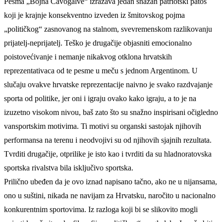
Pesma „Bojna Čavogalve“ izražava jedan snažan patriotski patos
koji je krajnje konsekventno izveden iz šmitovskog pojma
„političkog“ zasnovanog na stalnom, svevremenskom razlikovanju
prijatelj-neprijatelj. Teško je drugačije objasniti emocionalno
poistovećivanje i nemanje nikakvog otklona hrvatskih
reprezentativaca od te pesme u meču s jednom Argentinom. U
slučaju ovakve hrvatske reprezentacije naivno je svako razdvajanje
sporta od politike, jer oni i igraju ovako kako igraju, a to je na
izuzetno visokom nivou, baš zato što su snažno inspirisani očigledno
vansportskim motivima. Ti motivi su organski sastojak njihovih
performansa na terenu i neodvojivi su od njihovih sjajnih rezultata.
Tvrditi drugačije, otprilike je isto kao i tvrditi da su hladnoratovska
sportska rivalstva bila isključivo sportska.
Prilično ubeđen da je ovo iznad napisano tačno, ako ne u nijansama,
ono u suštini, nikada ne navijam za Hrvatsku, naročito u nacionalno
konkurentnim sportovima. Iz razloga koji bi se slikovito mogli