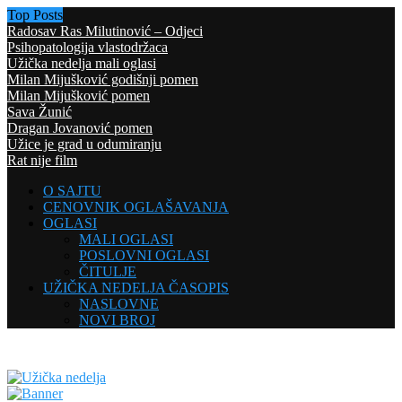
Top Posts
Radosav Ras Milutinović – Odjeci
Psihopatologija vlastodržaca
Užička nedelja mali oglasi
Milan Mijušković godišnji pomen
Milan Mijušković pomen
Sava Žunić
Dragan Jovanović pomen
Užice je grad u odumiranju
Rat nije film
O SAJTU
CENOVNIK OGLAŠAVANJA
OGLASI
MALI OGLASI
POSLOVNI OGLASI
ČITULJE
UŽIČKA NEDELJA ČASOPIS
NASLOVNE
NOVI BROJ