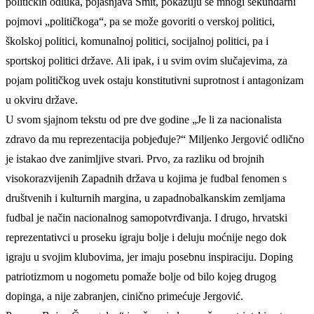
političkih odluka, pojašnjava Šmit, pokazuju se mnogi sekundarni
pojmovi „političkoga“, pa se može govoriti o verskoj politici,
školskoj politici, komunalnoj politici, socijalnoj politici, pa i
sportskoj politici države. Ali ipak, i u svim ovim slučajevima, za
pojam političkog uvek ostaju konstitutivni suprotnost i antagonizam
u okviru države.
U svom sjajnom tekstu od pre dve godine „Je li za nacionalista
zdravo da mu reprezentacija pobjeđuje?“ Miljenko Jergović odlično
je istakao dve zanimljive stvari. Prvo, za razliku od brojnih
visokorazvijenih Zapadnih država u kojima je fudbal fenomen s
društvenih i kulturnih margina, u zapadnobalkanskim zemljama
fudbal je način nacionalnog samopotvrđivanja. I drugo, hrvatski
reprezentativci u proseku igraju bolje i deluju moćnije nego dok
igraju u svojim klubovima, jer imaju posebnu inspiraciju. Doping
patriotizmom u nogometu pomaže bolje od bilo kojeg drugog
dopinga, a nije zabranjen, cinično primećuje Jergović.