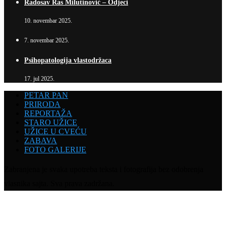
Radosav Ras Milutinović – Odjeci
10. novembar 2025.
7. novembar 2025.
Psihopatologija vlastodržaca
17. jul 2025.
PETAR PAN
PRIRODA
REPORTAŽA
STARO UŽICE
UŽICE U CVEĆU
ZABAVA
FOTO GALERIJE
Zabranjena je svaka upotreba teksta i fotografija bez odobrenja
vlasnika sajta. Sva prava zadržana.