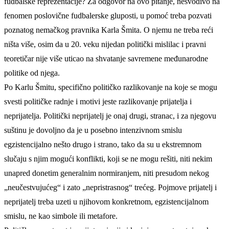
fudbalske reprezentacije? Za odgovor na ovo pitanje, nesvodivo na
fenomen poslovične fudbalerske gluposti, u pomoć treba pozvati
poznatog nemačkog pravnika Karla Šmita. O njemu ne treba reći
ništa više, osim da u 20. veku nijedan politički mislilac i pravni
teoretičar nije više uticao na shvatanje savremene međunarodne
politike od njega.
Po Karlu Šmitu, specifično političko razlikovanje na koje se mogu
svesti političke radnje i motivi jeste razlikovanje prijatelja i
neprijatelja. Politički neprijatelj je onaj drugi, stranac, i za njegovu
suštinu je dovoljno da je u posebno intenzivnom smislu
egzistencijalno nešto drugo i strano, tako da su u ekstremnom
slučaju s njim mogući konflikti, koji se ne mogu rešiti, niti nekim
unapred donetim generalnim normiranjem, niti presudom nekog
„neučestvujućeg“ i zato „nepristrasnog“ trećeg. Pojmove prijatelj i
neprijatelj treba uzeti u njihovom konkretnom, egzistencijalnom
smislu, ne kao simbole ili metafore.