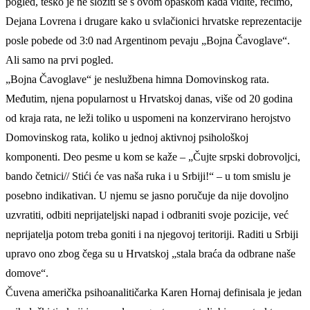
pogled, teško je ne složiti se s ovom opaskom kada vidite, recimo,
Dejana Lovrena i drugare kako u svlačionici hrvatske reprezentacije
posle pobede od 3:0 nad Argentinom pevaju „Bojna Čavoglave“.
Ali samo na prvi pogled.
„Bojna Čavoglave“ je neslužbena himna Domovinskog rata.
Međutim, njena popularnost u Hrvatskoj danas, više od 20 godina
od kraja rata, ne leži toliko u uspomeni na konzervirano herojstvo
Domovinskog rata, koliko u jednoj aktivnoj psihološkoj
komponenti. Deo pesme u kom se kaže – „Čujte srpski dobrovoljci,
bando četnici// Stići će vas naša ruka i u Srbiji!“ – u tom smislu je
posebno indikativan. U njemu se jasno poručuje da nije dovoljno
uzvratiti, odbiti neprijateljski napad i odbraniti svoje pozicije, već
neprijatelja potom treba goniti i na njegovoj teritoriji. Raditi u Srbiji
upravo ono zbog čega su u Hrvatskoj „stala braća da odbrane naše
domove“.
Čuvena američka psihoanalitičarka Karen Hornaj definisala je jedan