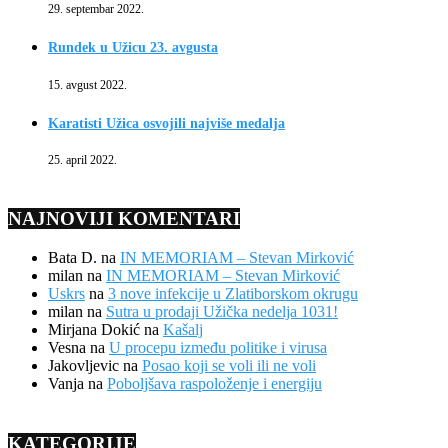
29. septembar 2022.
Rundek u Užicu 23. avgusta
15. avgust 2022.
Karatisti Užica osvojili najviše medalja
25. april 2022.
NAJNOVIJI KOMENTARI
Bata D.
na
IN MEMORIAM – Stevan Mirković
milan
na
IN MEMORIAM – Stevan Mirković
Uskrs
na
3 nove infekcije u Zlatiborskom okrugu
milan
na
Sutra u prodaji Užička nedelja 1031!
Mirjana Dokić
na
Kašalj
Vesna
na
U procepu između politike i virusa
Jakovljevic
na
Posao koji se voli ili ne voli
Vanja
na
Poboljšava raspoloženje i energiju
KATEGORIJE