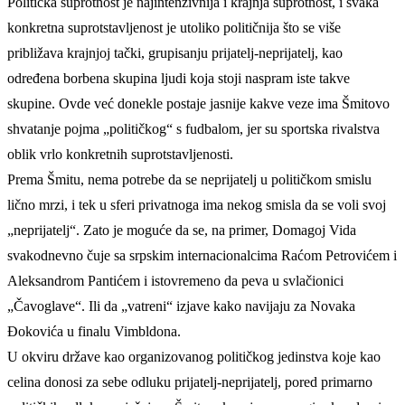
Politička suprotnost je najintenzivnija i krajnja suprotnost, i svaka
konkretna suprotstavljenost je utoliko političnija što se više
približava krajnjoj tački, grupisanju prijatelj-neprijatelj, kao
određena borbena skupina ljudi koja stoji naspram iste takve
skupine. Ovde već donekle postaje jasnije kakve veze ima Šmitovo
shvatanje pojma „političkog“ s fudbalom, jer su sportska rivalstva
oblik vrlo konkretnih suprotstavljenosti.
Prema Šmitu, nema potrebe da se neprijatelj u političkom smislu
lično mrzi, i tek u sferi privatnoga ima nekog smisla da se voli svoj
„neprijatelj“. Zato je moguće da se, na primer, Domagoj Vida
svakodnevno čuje sa srpskim internacionalcima Raćom Petrovićem i
Aleksandrom Pantićem i istovremeno da peva u svlačionici
„Čavoglave“. Ili da „vatreni“ izjave kako navijaju za Novaka
Đokovića u finalu Vimbldona.
U okviru države kao organizovanog političkog jedinstva koje kao
celina donosi za sebe odluku prijatelj-neprijatelj, pored primarno