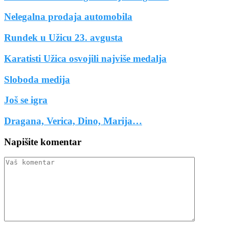
Nelegalna prodaja automobila
Rundek u Užicu 23. avgusta
Karatisti Užica osvojili najviše medalja
Sloboda medija
Još se igra
Dragana, Verica, Dino, Marija…
Napišite komentar