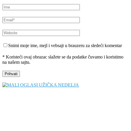
Snimi moje ime, mejl i vebsajt u brauzeru za sledeći komentar
* Koristeći ovaj obrazac slažete se da podatke čuvamo i koristimo
na našem sajtu.