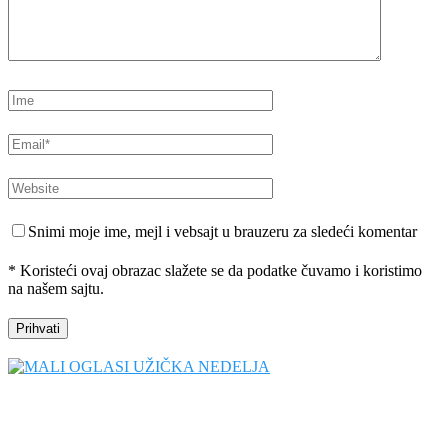
Snimi moje ime, mejl i vebsajt u brauzeru za sledeći komentar
* Koristeći ovaj obrazac slažete se da podatke čuvamo i koristimo
na našem sajtu.