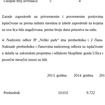
Ukupan broj izvršilaca:
5
4
Zarade zaposlenih na privremenim i povremenim poslovima
isplaćivane su prema radnim mestima iz tabele zaposlenih na kojima
su ova lica bila angažovana, prema broju dana prisustva na radu.
4. Nadzorni odbor JP „Veliki park“ ima predsednika i 2 člana.
Naknade predsedniku i članovima nadzornog odbora su isplaćivane
u skladu sa zakonskim propisima i odlukom Skupštine grada Užica i
prosečni mesečni iznosi su bili:
2013. godina
2014. godina
201
Predsednik
10.031
9.722