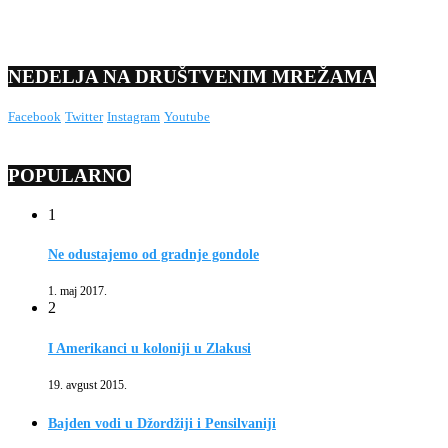
NEDELJA NA DRUŠTVENIM MREŽAMA
Facebook
Twitter
Instagram
Youtube
POPULARNO
1
Ne odustajemo od gradnje gondole
1. maj 2017.
2
I Amerikanci u koloniji u Zlakusi
19. avgust 2015.
Bajden vodi u Džordžiji i Pensilvaniji