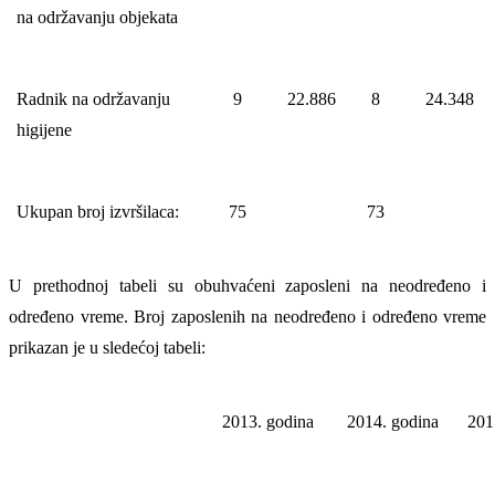
na održavanju objekata
Radnik na održavanju
9
22.886
8
24.348
higijene
Ukupan broj izvršilaca:
75
73
U prethodnoj tabeli su obuhvaćeni zaposleni na neodređeno i
određeno vreme. Broj zaposlenih na neodređeno i određeno vreme
prikazan je u sledećoj tabeli:
2013. godina
2014. godina
201