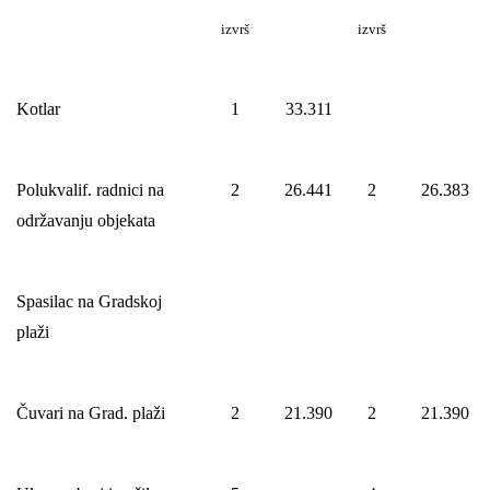
izvrš
izvrš
Kotlar
1
33.311
Polukvalif. radnici na
2
26.441
2
26.383
održavanju objekata
Spasilac na Gradskoj
plaži
Čuvari na Grad. plaži
2
21.390
2
21.390