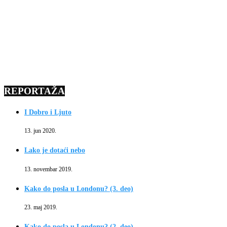
REPORTAŽA
I Dobro i Ljuto
13. jun 2020.
Lako je dotaći nebo
13. novembar 2019.
Kako do posla u Londonu? (3. deo)
23. maj 2019.
Kako do posla u Londonu? (2. deo)