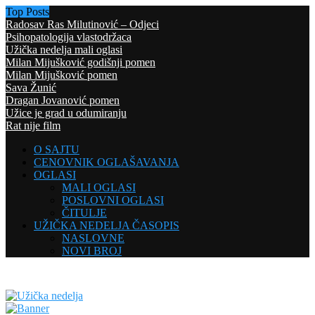
Top Posts
Radosav Ras Milutinović – Odjeci
Psihopatologija vlastodržaca
Užička nedelja mali oglasi
Milan Mijušković godišnji pomen
Milan Mijušković pomen
Sava Žunić
Dragan Jovanović pomen
Užice je grad u odumiranju
Rat nije film
O SAJTU
CENOVNIK OGLAŠAVANJA
OGLASI
MALI OGLASI
POSLOVNI OGLASI
ČITULJE
UŽIČKA NEDELJA ČASOPIS
NASLOVNE
NOVI BROJ