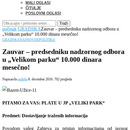
MALI OGLASI
ČITULJE
POSLOVNI OGLASI
Traži
početak
GRADSKA
Zauvar – predsedniku nadzornog odbora u
„Velikom parku“ 10.000 dinara mesečno!
GRADSKA
NAJNOVIJE
POLITIKA
Zauvar – predsedniku nadzornog odbora
u „Velikom parku“ 10.000 dinara
mesečno!
Napisao/la
nedelja
8. decembar 2016.
702
pregleda
PITAMO ZA VAS: PLATE U JP „VELIKI PARK“
Predmet: Dostavljanje traženih informacija
Povodom vašeg Zahteva za pristup informacijama od javnog