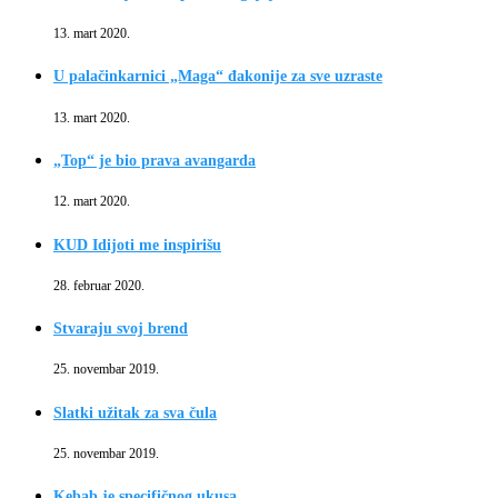
13. mart 2020.
U palačinkarnici „Maga“ đakonije za sve uzraste
13. mart 2020.
„Top“ je bio prava avangarda
12. mart 2020.
KUD Idijoti me inspirišu
28. februar 2020.
Stvaraju svoj brend
25. novembar 2019.
Slatki užitak za sva čula
25. novembar 2019.
Kebab je specifičnog ukusa