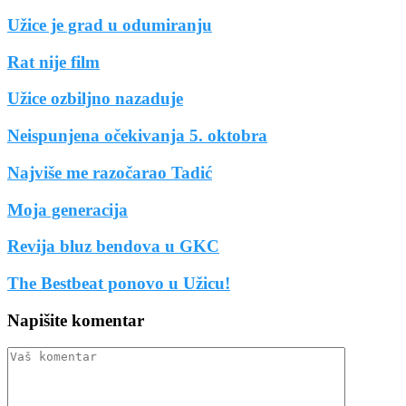
Užice je grad u odumiranju
Rat nije film
Užice ozbiljno nazaduje
Neispunjena očekivanja 5. oktobra
Najviše me razočarao Tadić
Moja generacija
Revija bluz bendova u GKC
The Bestbeat ponovo u Užicu!
Napišite komentar