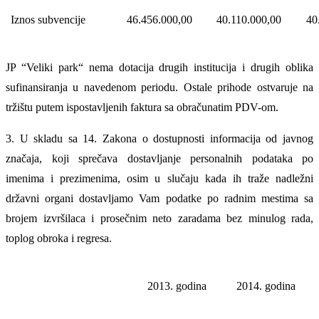
Iznos subvencije
46.456.000,00
40.110.000,00
40
JP “Veliki park“ nema dotacija drugih institucija i drugih oblika
sufinansiranja u navedenom periodu. Ostale prihode ostvaruje na
tržištu putem ispostavljenih faktura sa obračunatim PDV-om.
3. U skladu sa 14. Zakona o dostupnosti informacija od javnog
značaja, koji sprečava dostavljanje personalnih podataka po
imenima i prezimenima, osim u slučaju kada ih traže nadležni
državni organi dostavljamo Vam podatke po radnim mestima sa
brojem izvršilaca i prosečnim neto zaradama bez minulog rada,
toplog obroka i regresa.
2013. godina
2014. godina