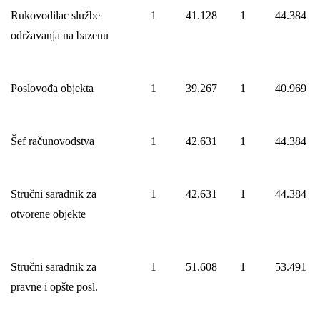
Rukovodilac službe
1
41.128
1
44.384
održavanja na bazenu
Poslovođa objekta
1
39.267
1
40.969
Šef računovodstva
1
42.631
1
44.384
Stručni saradnik za
1
42.631
1
44.384
otvorene objekte
Stručni saradnik za
1
51.608
1
53.491
pravne i opšte posl.