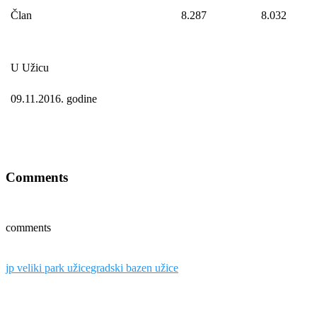
Član
8.287
8.032
U Užicu
09.11.2016. godine
Comments
comments
jp veliki park užice
gradski bazen užice