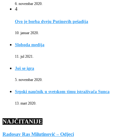
6. novembar 2020.
4
Ovo je borba dveju Putinovih pešadija
10. januar 2020.
Sloboda medija
11. jul 2021.
Još se igra
5. novembar 2020.
Srpski naučnik u svetskom timu istraživača Sunca
13. mart 2020.
NAJČITANIJE
Radosav Ras Milutinović – Odjeci