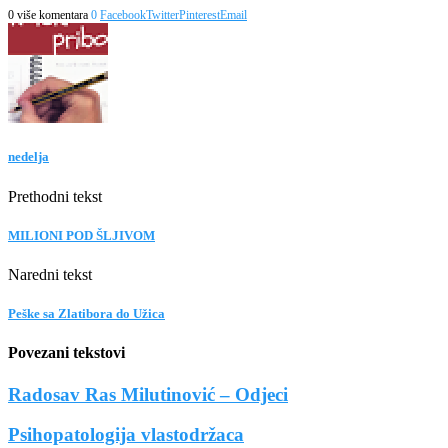
0 više komentara
0
Facebook
Twitter
Pinterest
Email
nedelja
Prethodni tekst
MILIONI POD ŠLJIVOM
Naredni tekst
Peške sa Zlatibora do Užica
Povezani tekstovi
Radosav Ras Milutinović – Odjeci
Psihopatologija vlastodržaca