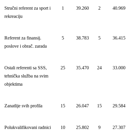
Stručni referent za sport i
1
39.260
2
40.969
rekreaciju
Referent za finansij.
5
38.783
5
36.415
poslove i obrač. zarada
Ostali referenti sa SSS,
25
35.470
24
33.000
tehnička služba na svim
objektima
Zanatlije svih profila
15
26.047
15
29.584
Polukvalifikovani radnici
10
25.802
9
27.307