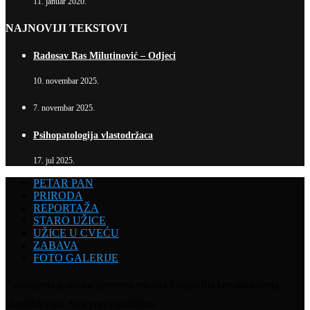
11. januar 2020.
NAJNOVIJI TEKSTOVI
Radosav Ras Milutinović – Odjeci
10. novembar 2025.
7. novembar 2025.
Psihopatologija vlastodržaca
17. jul 2025.
PETAR PAN
PRIRODA
REPORTAŽA
STARO UŽICE
UŽICE U CVEĆU
ZABAVA
FOTO GALERIJE
Zabranjena je svaka upotreba teksta i fotografija bez odobrenja
vlasnika sajta. Sva prava zadržana.