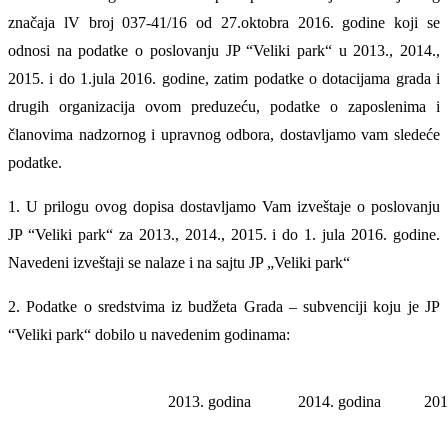
značaja lV broj 037-41/16 od 27.oktobra 2016. godine koji se
odnosi na podatke o poslovanju JP “Veliki park“ u 2013., 2014.,
2015. i do 1.jula 2016. godine, zatim podatke o dotacijama grada i
drugih organizacija ovom preduzeću, podatke o zaposlenima i
članovima nadzornog i upravnog odbora, dostavljamo vam sledeće
podatke.
1. U prilogu ovog dopisa dostavljamo Vam izveštaje o poslovanju
JP “Veliki park“ za 2013., 2014., 2015. i do 1. jula 2016. godine.
Navedeni izveštaji se nalaze i na sajtu JP „Veliki park“
2. Podatke o sredstvima iz budžeta Grada – subvenciji koju je JP
“Veliki park“ dobilo u navedenim godinama:
2013. godina
2014. godina
201