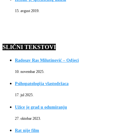
15. avgust 2019.
SLIČNI TEKSTOVI
Radosav Ras Milutinović – Odjeci
10. novembar 2025.
Psihopatologija vlastodržaca
17. jul 2025.
Užice je grad u odumiranju
27. oktobar 2023.
Rat nije film