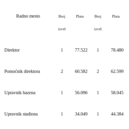
Radno mesto
Broj
Plata
Broj
Plata
izvrš
izvrš
Direktor
1
77.522
1
78.480
Pomoćnik direktora
2
60.582
2
62.599
Upravnik bazena
1
56.096
1
58.045
Upravnik stadiona
1
34.049
1
44.384