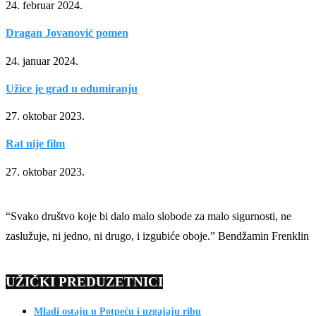
24. februar 2024.
Dragan Jovanović pomen
24. januar 2024.
Užice je grad u odumiranju
27. oktobar 2023.
Rat nije film
27. oktobar 2023.
“Svako društvo koje bi dalo malo slobode za malo sigurnosti, ne
zaslužuje, ni jedno, ni drugo, i izgubiće oboje.” Bendžamin Frenklin
UŽIČKI PREDUZETNICI
Mladi ostaju u Potpeću i uzgajaju ribu