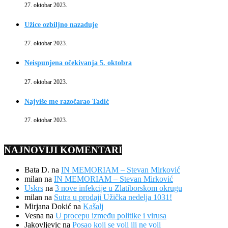
27. oktobar 2023.
Užice ozbiljno nazaduje
27. oktobar 2023.
Neispunjena očekivanja 5. oktobra
27. oktobar 2023.
Najviše me razočarao Tadić
27. oktobar 2023.
NAJNOVIJI KOMENTARI
Bata D.
na
IN MEMORIAM – Stevan Mirković
milan
na
IN MEMORIAM – Stevan Mirković
Uskrs
na
3 nove infekcije u Zlatiborskom okrugu
milan
na
Sutra u prodaji Užička nedelja 1031!
Mirjana Dokić
na
Kašalj
Vesna
na
U procepu između politike i virusa
Jakovljevic
na
Posao koji se voli ili ne voli