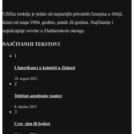
Užička nedelja je jedan od najstarijih privatnih časopisa u Srbiji.
Izlazi od maja 1994. godine, punih 26 godina. Najčitanije i
najuticajnije novine u Zlatiborskom okrugu.
NAJČITANIJI TEKSTOVI
1
I Amerikanci u koloniji u Zlakusi
19. avgust 2015.
2
Telefoni autobuske stanice
9. oktobar 2015.
3
Cvet, slon ili bojkot