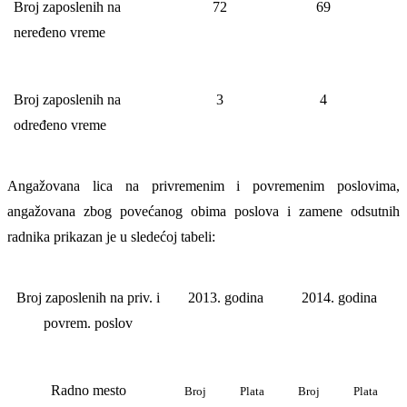
Broj zaposlenih na
72
69
neređeno vreme
Broj zaposlenih na
3
4
određeno vreme
Angažovana lica na privremenim i povremenim poslovima,
angažovana zbog povećanog obima poslova i zamene odsutnih
radnika prikazan je u sledećoj tabeli:
Broj zaposlenih na priv. i
2013. godina
2014. godina
povrem. poslov
Radno mesto
Broj
Plata
Broj
Plata