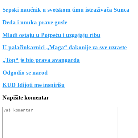
Srpski naučnik u svetskom timu istraživača Sunca
Deda i unuka prave gusle
Mladi ostaju u Potpeću i uzgajaju ribu
U palačinkarnici „Maga“ đakonije za sve uzraste
„Top“ je bio prava avangarda
Odgodio se narod
KUD Idijoti me inspirišu
Napišite komentar