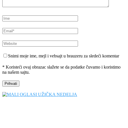
Snimi moje ime, mejl i vebsajt u brauzeru za sledeći komentar
* Koristeći ovaj obrazac slažete se da podatke čuvamo i koristimo
na našem sajtu.