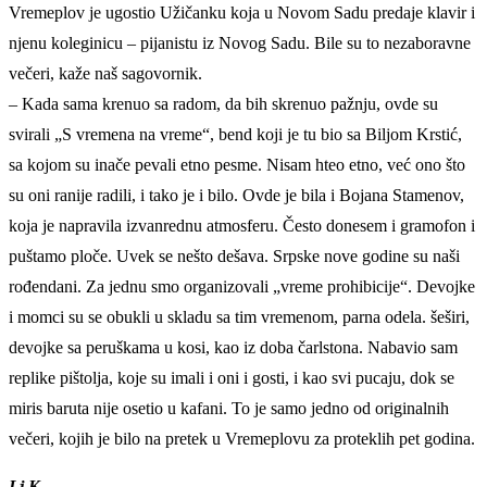
Vremeplov je ugostio Užičanku koja u Novom Sadu predaje klavir i
njenu koleginicu – pijanistu iz Novog Sadu. Bile su to nezaboravne
večeri, kaže naš sagovornik.
– Kada sama krenuo sa radom, da bih skrenuo pažnju, ovde su
svirali „S vremena na vreme“, bend koji je tu bio sa Biljom Krstić,
sa kojom su inače pevali etno pesme. Nisam hteo etno, već ono što
su oni ranije radili, i tako je i bilo. Ovde je bila i Bojana Stamenov,
koja je napravila izvanrednu atmosferu. Često donesem i gramofon i
puštamo ploče. Uvek se nešto dešava. Srpske nove godine su naši
rođendani. Za jednu smo organizovali „vreme prohibicije“. Devojke
i momci su se obukli u skladu sa tim vremenom, parna odela. šeširi,
devojke sa peruškama u kosi, kao iz doba čarlstona. Nabavio sam
replike pištolja, koje su imali i oni i gosti, i kao svi pucaju, dok se
miris baruta nije osetio u kafani. To je samo jedno od originalnih
večeri, kojih je bilo na pretek u Vremeplovu za proteklih pet godina.
Lj.K.