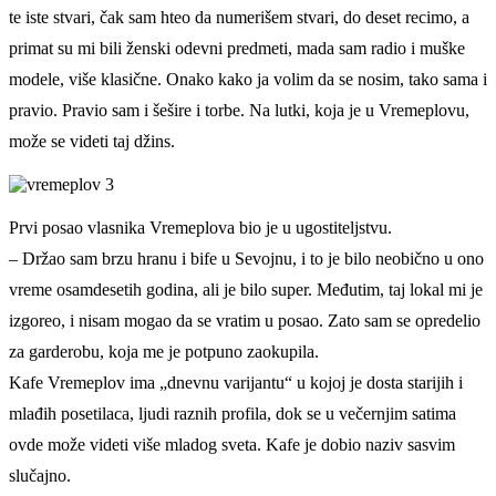
te iste stvari, čak sam hteo da numerišem stvari, do deset recimo, a
primat su mi bili ženski odevni predmeti, mada sam radio i muške
modele, više klasične. Onako kako ja volim da se nosim, tako sama i
pravio. Pravio sam i šešire i torbe. Na lutki, koja je u Vremeplovu,
može se videti taj džins.
Prvi posao vlasnika Vremeplova bio je u ugostiteljstvu.
– Držao sam brzu hranu i bife u Sevojnu, i to je bilo neobično u ono
vreme osamdesetih godina, ali je bilo super. Međutim, taj lokal mi je
izgoreo, i nisam mogao da se vratim u posao. Zato sam se opredelio
za garderobu, koja me je potpuno zaokupila.
Kafe Vremeplov ima „dnevnu varijantu“ u kojoj je dosta starijih i
mlađih posetilaca, ljudi raznih profila, dok se u večernjim satima
ovde može videti više mladog sveta. Kafe je dobio naziv sasvim
slučajno.