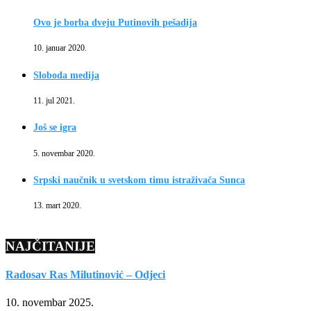
Ovo je borba dveju Putinovih pešadija
10. januar 2020.
Sloboda medija
11. jul 2021.
Još se igra
5. novembar 2020.
Srpski naučnik u svetskom timu istraživača Sunca
13. mart 2020.
NAJČITANIJE
Radosav Ras Milutinović – Odjeci
10. novembar 2025.