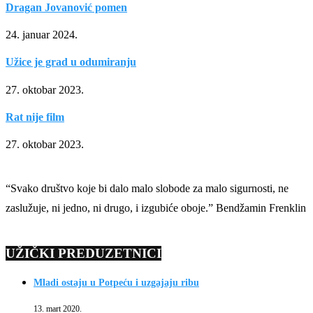
Dragan Jovanović pomen
24. januar 2024.
Užice je grad u odumiranju
27. oktobar 2023.
Rat nije film
27. oktobar 2023.
“Svako društvo koje bi dalo malo slobode za malo sigurnosti, ne
zaslužuje, ni jedno, ni drugo, i izgubiće oboje.” Bendžamin Frenklin
UŽIČKI PREDUZETNICI
Mladi ostaju u Potpeću i uzgajaju ribu
13. mart 2020.