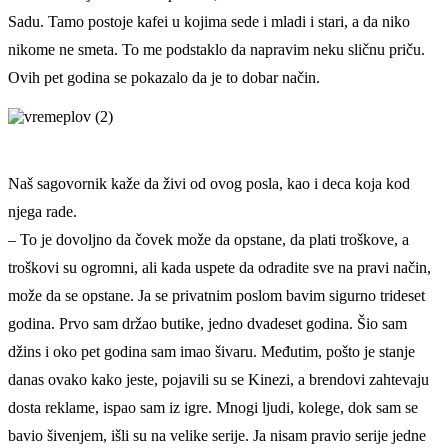
Sadu. Tamo postoje kafei u kojima sede i mladi i stari, a da niko
nikome ne smeta. To me podstaklo da napravim neku sličnu priču.
Ovih pet godina se pokazalo da je to dobar način.
Naš sagovornik kaže da živi od ovog posla, kao i deca koja kod
njega rade.
– To je dovoljno da čovek može da opstane, da plati troškove, a
troškovi su ogromni, ali kada uspete da odradite sve na pravi način,
može da se opstane. Ja se privatnim poslom bavim sigurno trideset
godina. Prvo sam držao butike, jedno dvadeset godina. Šio sam
džins i oko pet godina sam imao šivaru. Međutim, pošto je stanje
danas ovako kako jeste, pojavili su se Kinezi, a brendovi zahtevaju
dosta reklame, ispao sam iz igre. Mnogi ljudi, kolege, dok sam se
bavio šivenjem, išli su na velike serije. Ja nisam pravio serije jedne