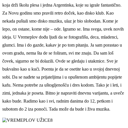
koja drži školu plesa i jedna Argentinka, koje su igrale fantastično.
Za Novu godinu smo pravili retro doček, kao disko klub. Kao
nekada puštali smo disko muziku, ulaz je bio slobodan. Kome je
lepo, on ostane, kome nije – ode. Igramo se. Ima svega, uvek novih
ideja. U Vremeplov dođu ljudi da se fotografišu, deca, mladenci,
glumci. Ima i do gazde, kakav je po tom pitanju. Ja sam porastao u
ovom gradu, nema šta de se foliram, svi me znaju. Da sam loš
čovek, sigurno ne bi dolazili. Ovde se gledaju i utakmice. Sve je
bukvalno kao u kući. Poenta je da se osetite kao u svojoj dnevnoj
sobi. Da se nađete sa prijateljima i u opuštenom ambijentu popijete
kafu. Nema potrebe za uštogljenošću i dres kodom. Tako je i leti, i
zimi, jednaka je poseta. Bitno je napraviti dnevnu varijantu, a uveče
kako bude. Radimo kao i svi, radnim danima do 12, petkom i
subotom do 2 iza ponoći. Tada može da bude i živa muzika.