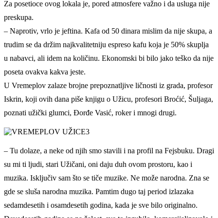
Za posetioce ovog lokala je, pored atmosfere važno i da usluga nije
preskupa.
– Naprotiv, vrlo je jeftina. Kafa od 50 dinara mislim da nije skupa, a
trudim se da držim najkvalitetniju espreso kafu koja je 50% skuplja
u nabavci, ali idem na količinu. Ekonomski bi bilo jako teško da nije
poseta ovakva kakva jeste.
U Vremeplov zalaze brojne prepoznatljive ličnosti iz grada, profesor
Iskrin, koji ovih dana piše knjigu o Užicu, profesori Broćić, Šuljaga,
poznati užički glumci, Đorđe Vasić, roker i mnogi drugi.
– Tu dolaze, a neke od njih smo stavili i na profil na Fejsbuku. Dragi
su mi ti ljudi, stari Užičani, oni daju duh ovom prostoru, kao i
muzika. Isključiv sam što se tiče muzike. Ne može narodna. Zna se
gde se sluša narodna muzika. Pamtim dugo taj period izlazaka
sedamdesetih i osamdesetih godina, kada je sve bilo originalno.