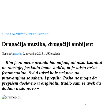
SUGRAĐANI
UŽIČKI PREDUZETNICI
Drugačija muzika, drugačiji ambijent
Napisao/la
nedelja
6. novembar 2015.
1,3K
pregleda
–
Rim je za mene nekada bio pojam, ali ništa Istanbul
ne zaostaje, još kada imate vodiča, to je zaista nešto
fenomenalno. Svi ti utisci koje steknete na
putovanjima se saberu i prepišu. Pošto ne mogu da
prepišem doslovno u originalu, trudio sam se uvek da
dodam nešto novo –