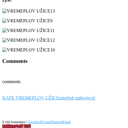
Comments
comments
KAFE VREMEPLOV UŽICE
miroljub milivojević
0 više komentara
0
Facebook
Twitter
Pinterest
Email