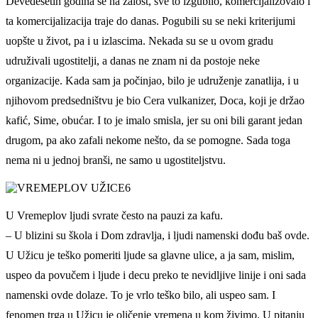
Devedesetih godina se na žalost, sve to izgubilo, komercijalizovalo i
ta komercijalizacija traje do danas. Pogubili su se neki kriterijumi
uopšte u život, pa i u izlascima. Nekada su se u ovom gradu
udruživali ugostitelji, a danas ne znam ni da postoje neke
organizacije. Kada sam ja počinjao, bilo je udruženje zanatlija, i u
njihovom predsedništvu je bio Cera vulkanizer, Doca, koji je držao
kafić, Sime, obućar. I to je imalo smisla, jer su oni bili garant jedan
drugom, pa ako zafali nekome nešto, da se pomogne. Sada toga
nema ni u jednoj branši, ne samo u ugostiteljstvu.
U Vremeplov ljudi svrate često na pauzi za kafu.
– U blizini su škola i Dom zdravlja, i ljudi namenski dođu baš ovde.
U Užicu je teško pomeriti ljude sa glavne ulice, a ja sam, mislim,
uspeo da povučem i ljude i decu preko te nevidljive linije i oni sada
namenski ovde dolaze. To je vrlo teško bilo, ali uspeo sam. I
fenomen trga u Užicu je oličenje vremena u kom živimo. U pitanju