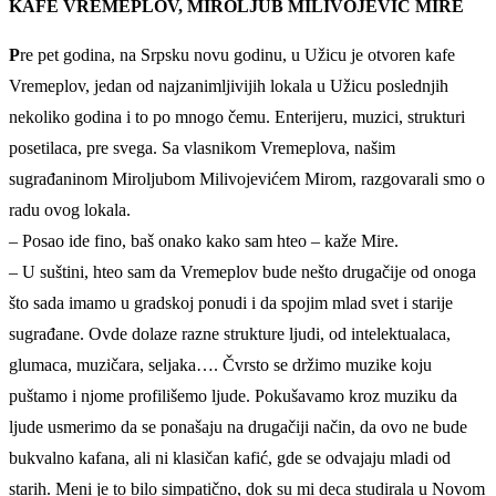
KAFE VREMEPLOV, MIROLJUB MILIVOJEVIĆ MIRE
P
re pet godina, na Srpsku novu godinu, u Užicu je otvoren kafe
Vremeplov, jedan od najzanimljivijih lokala u Užicu poslednjih
nekoliko godina i to po mnogo čemu. Enterijeru, muzici, strukturi
posetilaca, pre svega. Sa vlasnikom Vremeplova, našim
sugrađaninom Miroljubom Milivojevićem Mirom, razgovarali smo o
radu ovog lokala.
– Posao ide fino, baš onako kako sam hteo – kaže Mire.
– U suštini, hteo sam da Vremeplov bude nešto drugačije od onoga
što sada imamo u gradskoj ponudi i da spojim mlad svet i starije
sugrađane. Ovde dolaze razne strukture ljudi, od intelektualaca,
glumaca, muzičara, seljaka…. Čvrsto se držimo muzike koju
puštamo i njome profilišemo ljude. Pokušavamo kroz muziku da
ljude usmerimo da se ponašaju na drugačiji način, da ovo ne bude
bukvalno kafana, ali ni klasičan kafić, gde se odvajaju mladi od
starih. Meni je to bilo simpatično, dok su mi deca studirala u Novom