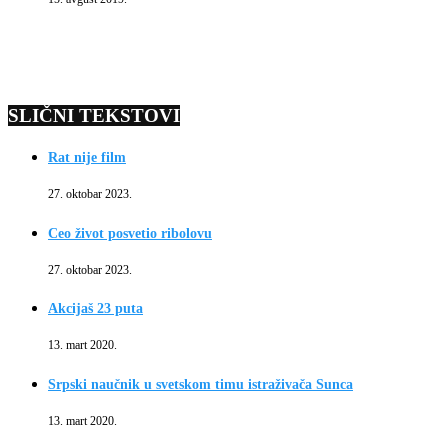
SLIČNI TEKSTOVI
Rat nije film
27. oktobar 2023.
Ceo život posvetio ribolovu
27. oktobar 2023.
Akcijaš 23 puta
13. mart 2020.
Srpski naučnik u svetskom timu istraživača Sunca
13. mart 2020.