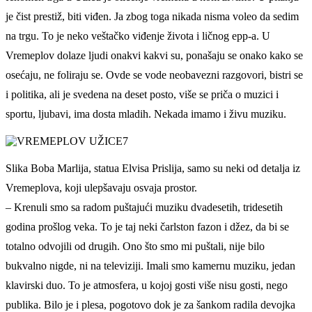
je čist prestiž, biti viđen. Ja zbog toga nikada nisma voleo da sedim
na trgu. To je neko veštačko viđenje života i ličnog epp-a. U
Vremeplov dolaze ljudi onakvi kakvi su, ponašaju se onako kako se
osećaju, ne foliraju se. Ovde se vode neobavezni razgovori, bistri se
i politika, ali je svedena na deset posto, više se priča o muzici i
sportu, ljubavi, ima dosta mladih. Nekada imamo i živu muziku.
Slika Boba Marlija, statua Elvisa Prislija, samo su neki od detalja iz
Vremeplova, koji ulepšavaju osvaja prostor.
– Krenuli smo sa radom puštajući muziku dvadesetih, tridesetih
godina prošlog veka. To je taj neki čarlston fazon i džez, da bi se
totalno odvojili od drugih. Ono što smo mi puštali, nije bilo
bukvalno nigde, ni na televiziji. Imali smo kamernu muziku, jedan
klavirski duo. To je atmosfera, u kojoj gosti više nisu gosti, nego
publika. Bilo je i plesa, pogotovo dok je za šankom radila devojka