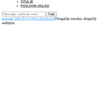
ČITULJE
POSLOVNI OGLASI
Traži
početak
DRUŠTVO
SUGRAĐANI
Drugačija muzika, drugačiji
ambijent