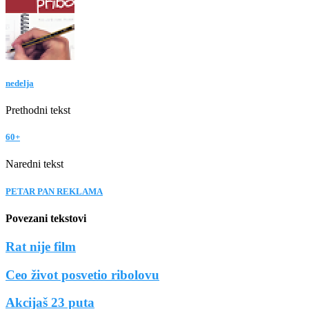
nedelja
Prethodni tekst
60+
Naredni tekst
PETAR PAN REKLAMA
Povezani tekstovi
Rat nije film
Ceo život posvetio ribolovu
Akcijaš 23 puta