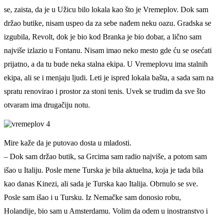
se, zaista, da je u Užicu bilo lokala kao što je Vremeplov. Dok sam
držao butike, nisam uspeo da za sebe nađem neku oazu. Gradska se
izgubila, Revolt, dok je bio kod Branka je bio dobar, a lično sam
najviše izlazio u Fontanu. Nisam imao neko mesto gde ću se osećati
prijatno, a da tu bude neka stalna ekipa. U Vremeplovu ima stalnih
ekipa, ali se i menjaju ljudi. Leti je ispred lokala bašta, a sada sam na
spratu renovirao i prostor za stoni tenis. Uvek se trudim da sve što
otvaram ima drugačiju notu.
Mire kaže da je putovao dosta u mladosti.
– Dok sam držao butik, sa Grcima sam radio najviše, a potom sam
išao u Italiju. Posle mene Turska je bila aktuelna, koja je tada bila
kao danas Kinezi, ali sada je Turska kao Italija. Obrnulo se sve.
Posle sam išao i u Tursku. Iz Nemačke sam donosio robu,
Holandije, bio sam u Amsterdamu. Volim da odem u inostranstvo i