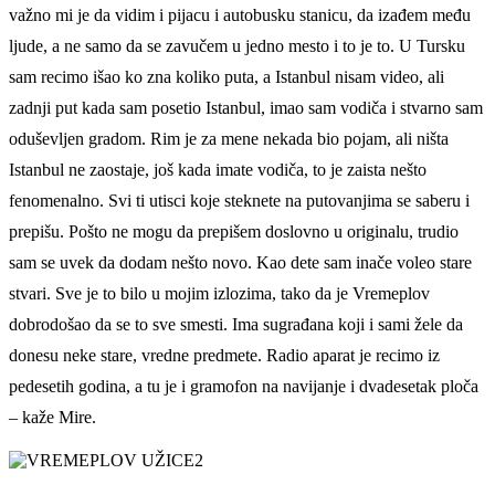
važno mi je da vidim i pijacu i autobusku stanicu, da izađem među
ljude, a ne samo da se zavučem u jedno mesto i to je to. U Tursku
sam recimo išao ko zna koliko puta, a Istanbul nisam video, ali
zadnji put kada sam posetio Istanbul, imao sam vodiča i stvarno sam
oduševljen gradom. Rim je za mene nekada bio pojam, ali ništa
Istanbul ne zaostaje, još kada imate vodiča, to je zaista nešto
fenomenalno. Svi ti utisci koje steknete na putovanjima se saberu i
prepišu. Pošto ne mogu da prepišem doslovno u originalu, trudio
sam se uvek da dodam nešto novo. Kao dete sam inače voleo stare
stvari. Sve je to bilo u mojim izlozima, tako da je Vremeplov
dobrodošao da se to sve smesti. Ima sugrađana koji i sami žele da
donesu neke stare, vredne predmete. Radio aparat je recimo iz
pedesetih godina, a tu je i gramofon na navijanje i dvadesetak ploča
– kaže Mire.