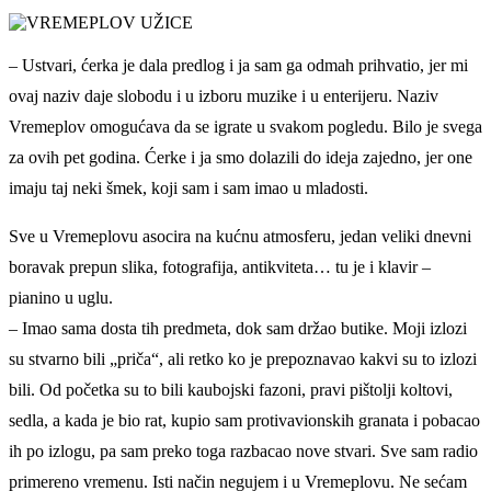
– Ustvari, ćerka je dala predlog i ja sam ga odmah prihvatio, jer mi
ovaj naziv daje slobodu i u izboru muzike i u enterijeru. Naziv
Vremeplov omogućava da se igrate u svakom pogledu. Bilo je svega
za ovih pet godina. Ćerke i ja smo dolazili do ideja zajedno, jer one
imaju taj neki šmek, koji sam i sam imao u mladosti.
Sve u Vremeplovu asocira na kućnu atmosferu, jedan veliki dnevni
boravak prepun slika, fotografija, antikviteta… tu je i klavir –
pianino u uglu.
– Imao sama dosta tih predmeta, dok sam držao butike. Moji izlozi
su stvarno bili „priča“, ali retko ko je prepoznavao kakvi su to izlozi
bili. Od početka su to bili kaubojski fazoni, pravi pištolji koltovi,
sedla, a kada je bio rat, kupio sam protivavionskih granata i pobacao
ih po izlogu, pa sam preko toga razbacao nove stvari. Sve sam radio
primereno vremenu. Isti način negujem i u Vremeplovu. Ne sećam