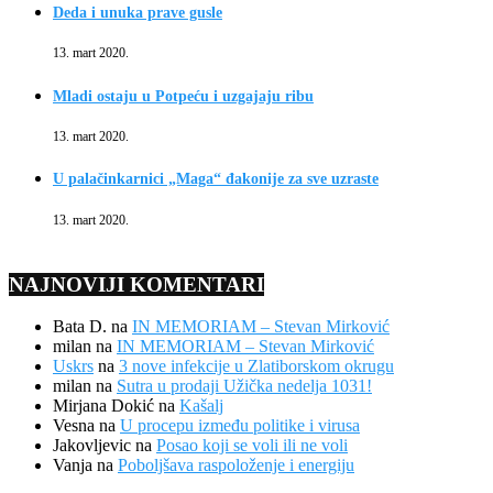
Deda i unuka prave gusle
13. mart 2020.
Mladi ostaju u Potpeću i uzgajaju ribu
13. mart 2020.
U palačinkarnici „Maga“ đakonije za sve uzraste
13. mart 2020.
NAJNOVIJI KOMENTARI
Bata D.
na
IN MEMORIAM – Stevan Mirković
milan
na
IN MEMORIAM – Stevan Mirković
Uskrs
na
3 nove infekcije u Zlatiborskom okrugu
milan
na
Sutra u prodaji Užička nedelja 1031!
Mirjana Dokić
na
Kašalj
Vesna
na
U procepu između politike i virusa
Jakovljevic
na
Posao koji se voli ili ne voli
Vanja
na
Poboljšava raspoloženje i energiju