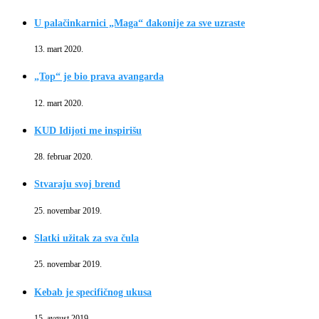
U palačinkarnici „Maga“ đakonije za sve uzraste
13. mart 2020.
„Top“ je bio prava avangarda
12. mart 2020.
KUD Idijoti me inspirišu
28. februar 2020.
Stvaraju svoj brend
25. novembar 2019.
Slatki užitak za sva čula
25. novembar 2019.
Kebab je specifičnog ukusa
15. avgust 2019.