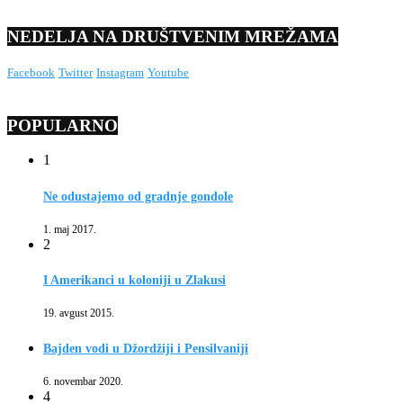
NEDELJA NA DRUŠTVENIM MREŽAMA
Facebook
Twitter
Instagram
Youtube
POPULARNO
1
Ne odustajemo od gradnje gondole
1. maj 2017.
2
I Amerikanci u koloniji u Zlakusi
19. avgust 2015.
Bajden vodi u Džordžiji i Pensilvaniji
6. novembar 2020.
4