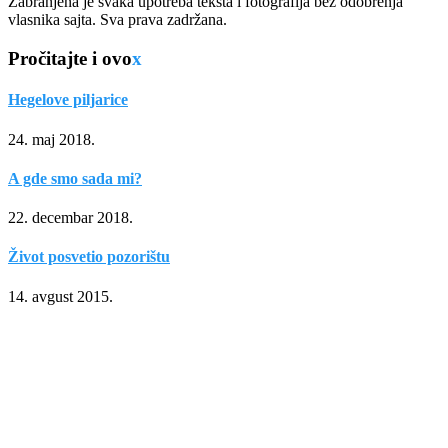
Zabranjena je svaka upotreba teksta i fotografija bez odobrenja
vlasnika sajta. Sva prava zadržana.
Pročitajte i ovo
x
Hegelove piljarice
24. maj 2018.
A gde smo sada mi?
22. decembar 2018.
Život posvetio pozorištu
14. avgust 2015.