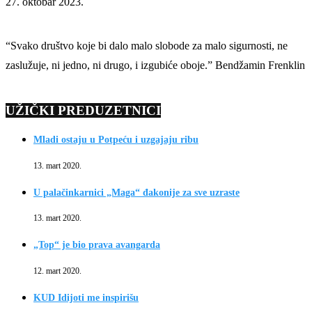
27. oktobar 2023.
“Svako društvo koje bi dalo malo slobode za malo sigurnosti, ne
zaslužuje, ni jedno, ni drugo, i izgubiće oboje.” Bendžamin Frenklin
UŽIČKI PREDUZETNICI
Mladi ostaju u Potpeću i uzgajaju ribu
13. mart 2020.
U palačinkarnici „Maga“ đakonije za sve uzraste
13. mart 2020.
„Top“ je bio prava avangarda
12. mart 2020.
KUD Idijoti me inspirišu