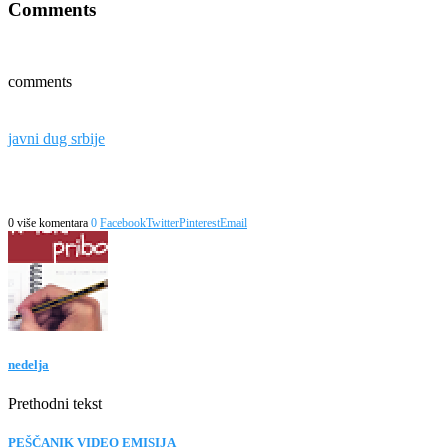
Comments
comments
javni dug srbije
0 više komentara
0
Facebook
Twitter
Pinterest
Email
nedelja
Prethodni tekst
PEŠČANIK VIDEO EMISIJA