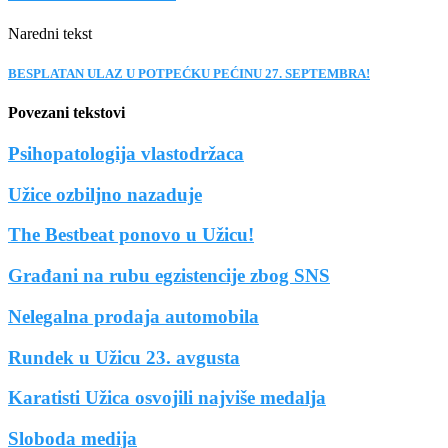
Naredni tekst
BESPLATAN ULAZ U POTPEĆKU PEĆINU 27. SEPTEMBRA!
Povezani tekstovi
Psihopatologija vlastodržaca
Užice ozbiljno nazaduje
The Bestbeat ponovo u Užicu!
Građani na rubu egzistencije zbog SNS
Nelegalna prodaja automobila
Rundek u Užicu 23. avgusta
Karatisti Užica osvojili najviše medalja
Sloboda medija