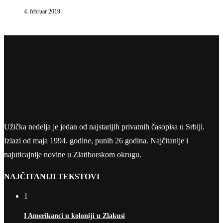
4. februar 2019.
Užička nedelja je jedan od najstarijih privatnih časopisa u Srbiji.
Izlazi od maja 1994. godine, punih 26 godina. Najčitanije i
najuticajnije novine u Zlatiborskom okrugu.
NAJČITANIJI TEKSTOVI
1
I Amerikanci u koloniji u Zlakusi