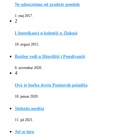
Ne odustajemo od gradnje gondole
1. maj 2017.
2
I Amerikanci u koloniji u Zlakusi
19. avgust 2015.
Bajden vodi u Džordžiji i Pensilvaniji
6. novembar 2020.
4
Ovo je borba dveju Putinovih pešadija
10. januar 2020.
Sloboda medija
11. jul 2021.
Još se igra