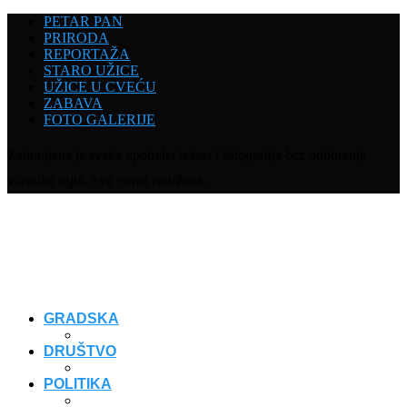
PETAR PAN
PRIRODA
REPORTAŽA
STARO UŽICE
UŽICE U CVEĆU
ZABAVA
FOTO GALERIJE
Zabranjena je svaka upotreba teksta i fotografija bez odobrenja
vlasnika sajta. Sva prava zadržana.
GRADSKA
DRUŠTVO
POLITIKA