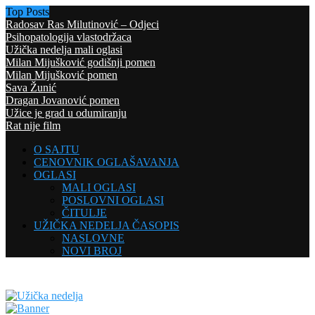
Top Posts
Radosav Ras Milutinović – Odjeci
Psihopatologija vlastodržaca
Užička nedelja mali oglasi
Milan Mijušković godišnji pomen
Milan Mijušković pomen
Sava Žunić
Dragan Jovanović pomen
Užice je grad u odumiranju
Rat nije film
O SAJTU
CENOVNIK OGLAŠAVANJA
OGLASI
MALI OGLASI
POSLOVNI OGLASI
ČITULJE
UŽIČKA NEDELJA ČASOPIS
NASLOVNE
NOVI BROJ