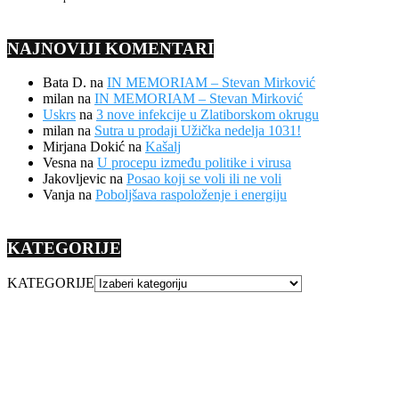
NAJNOVIJI KOMENTARI
Bata D.
na
IN MEMORIAM – Stevan Mirković
milan
na
IN MEMORIAM – Stevan Mirković
Uskrs
na
3 nove infekcije u Zlatiborskom okrugu
milan
na
Sutra u prodaji Užička nedelja 1031!
Mirjana Dokić
na
Kašalj
Vesna
na
U procepu između politike i virusa
Jakovljevic
na
Posao koji se voli ili ne voli
Vanja
na
Poboljšava raspoloženje i energiju
KATEGORIJE
KATEGORIJE