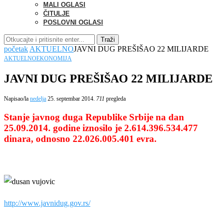
MALI OGLASI
ČITULJE
POSLOVNI OGLASI
Traži
početak
AKTUELNO
JAVNI DUG PREŠIŠAO 22 MILIJARDE
AKTUELNO
EKONOMIJA
JAVNI DUG PREŠIŠAO 22 MILIJARDE
Napisao/la
nedelja
25. septembar 2014.
711
pregleda
Stanje javnog duga Republike Srbije na dan
25.09.2014. godine iznosilo je 2.614.396.534.477
dinara, odnosno 22.026.005.401 evra.
http://www.javnidug.gov.rs/