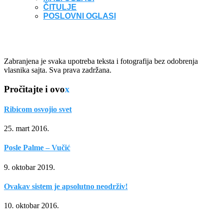
ČITULJE
POSLOVNI OGLASI
Zabranjena je svaka upotreba teksta i fotografija bez odobrenja
vlasnika sajta. Sva prava zadržana.
Pročitajte i ovo
x
Ribicom osvojio svet
25. mart 2016.
Posle Palme – Vučić
9. oktobar 2019.
Ovakav sistem je apsolutno neodrživ!
10. oktobar 2016.