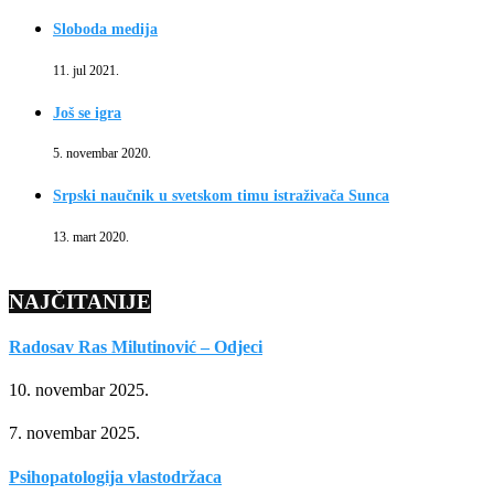
Sloboda medija
11. jul 2021.
Još se igra
5. novembar 2020.
Srpski naučnik u svetskom timu istraživača Sunca
13. mart 2020.
NAJČITANIJE
Radosav Ras Milutinović – Odjeci
10. novembar 2025.
7. novembar 2025.
Psihopatologija vlastodržaca