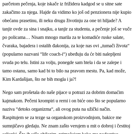
parčetom pečenja, koje iskače iz frižidera kadgod se u sitne sate
zakačimo za njega. Hajde da vidimo ko još od penzionera nije kupio
obećanu prasetinu, ili neku drugu životinju za one tri hiljade? A
tanjir ovde za sina i snajku, a tanjir za studenta, a pečenje još se vuče
po policama… Nisam mnogo marila za te komadiće ruske salate,
čvaraka, bajadera i ostalih đakonija, za koje nas ovi „tumači života“
(popularno nazvani “life coach-i“) ubeđuju da će biti nalepljeni
svuda po telu. Istini za volju, ponegde sam htela i da se zalepe i
tamo ostanu, samo kad bi to bilo na pravom mestu. Pa, kad može,
Kim Kardašijan, što ne bih mogla i ja?!
Nego sam prošetala do naše pijace u potrazi za dobrim domaćim
kajmakom. Pečeni krompiri u rerni i on biće ono što se popularno
naziva “detoks organizma“, ali ovog puta na užički način.
Raspitujem se za tezge sa organskom proizvodnjom, bakice me
sumnjičavo gledaju. Ne znam zašto verujem u mit o dobroj i čestitoj