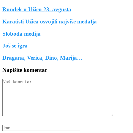
Rundek u Užicu 23. avgusta
Karatisti Užica osvojili najviše medalja
Sloboda medija
Još se igra
Dragana, Verica, Dino, Marija…
Napišite komentar