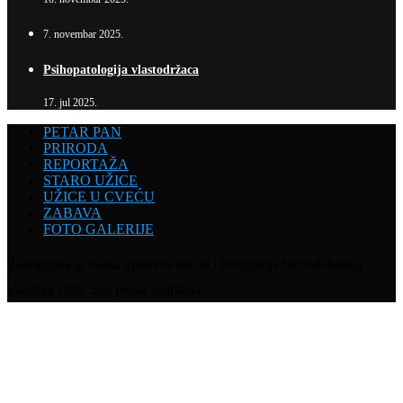
7. novembar 2025.
Psihopatologija vlastodržaca
17. jul 2025.
PETAR PAN
PRIRODA
REPORTAŽA
STARO UŽICE
UŽICE U CVEĆU
ZABAVA
FOTO GALERIJE
Zabranjena je svaka upotreba teksta i fotografija bez odobrenja
vlasnika sajta. Sva prava zadržana.