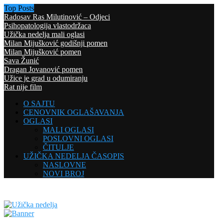
Top Posts
Radosav Ras Milutinović – Odjeci
Psihopatologija vlastodržaca
Užička nedelja mali oglasi
Milan Mijušković godišnji pomen
Milan Mijušković pomen
Sava Žunić
Dragan Jovanović pomen
Užice je grad u odumiranju
Rat nije film
O SAJTU
CENOVNIK OGLAŠAVANJA
OGLASI
MALI OGLASI
POSLOVNI OGLASI
ČITULJE
UŽIČKA NEDELJA ČASOPIS
NASLOVNE
NOVI BROJ