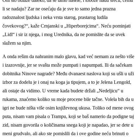
Oni što odlaze daleko, da se tamo nasele, i tobože nađu sreću, čemu
li se nadaju? Zar ne osećaju da je sve to samo jedna prazna
radoznalost ljudska i neka vrsta starog, prastarog ludila
čovekovog?“, kaže Crnjanski u „Hiperborejcima“. Neću pominjati
„Lidl“ i sir iz njega, i mog Urednika, da ne pomislite da se uvek
slažem sa njim.
A onda rešim da nahranim malo glavu, kad već nemam za nešto više
i izazovnije, jer se svašta može pumpati i napumpati. Ili da sačekam
dobitnika Ninove nagrade? Među dvanaest naslova koji su ušli u uži
izbor za dodelu je i onaj na koga ja tipujem, a to je Jelena Lengold,
ali ostaje da vidimo. U vreme kada budete držali „Nedeljicu“ u
rukama, znaćemo koliko su moje procene bile tačne. Volela bih da u
igri ne bude ništa više osim književnog ukusa. Toliko od mene ovog
puta, nisam vam pisala o Trampu, koji se baš namerio da podigne taj
zid, nisam govorila o količinama snega koji je napadao, jer se dete u
meni grudvalo, ali ako ste pomislili da i ove godine neću brinuti o