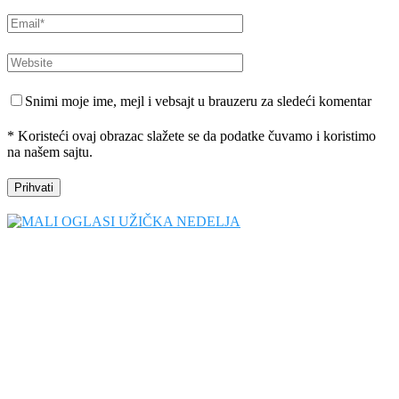
Snimi moje ime, mejl i vebsajt u brauzeru za sledeći komentar
* Koristeći ovaj obrazac slažete se da podatke čuvamo i koristimo
na našem sajtu.