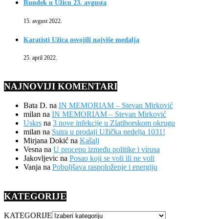
Rundek u Užicu 23. avgusta
15. avgust 2022.
Karatisti Užica osvojili najviše medalja
25. april 2022.
NAJNOVIJI KOMENTARI
Bata D.
na
IN MEMORIAM – Stevan Mirković
milan
na
IN MEMORIAM – Stevan Mirković
Uskrs
na
3 nove infekcije u Zlatiborskom okrugu
milan
na
Sutra u prodaji Užička nedelja 1031!
Mirjana Dokić
na
Kašalj
Vesna
na
U procepu između politike i virusa
Jakovljevic
na
Posao koji se voli ili ne voli
Vanja
na
Poboljšava raspoloženje i energiju
KATEGORIJE
KATEGORIJE