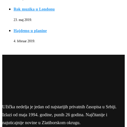
Rok muzika u Londonu
23. maj 2019.
Hajdemo u planine
4. februar 2019.
Užička nedelja je jedan od najstarijih privatnih časopisa u Srbiji.
Izlazi od maja 1994. godine, punih 26 godina. Najčitanije i
najuticajnije novine u Zlatiborskom okrugu.