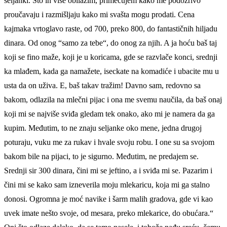
seljanki. Što ih više obilazim, primećujem kako me podozrivo
proučavaju i razmišljaju kako mi svašta mogu prodati. Cena
kajmaka vrtoglavo raste, od 700, preko 800, do fantastičnih hiljadu
dinara. Od onog “samo za tebe“, do onog za njih. A ja hoću baš taj
koji se fino maže, koji je u koricama, gde se razvlače konci, srednji
ka mlađem, kada ga namažete, iseckate na komadiće i ubacite mu u
usta da on uživa. E, baš takav tražim! Davno sam, redovno sa
bakom, odlazila na mlečni pijac i ona me svemu naučila, da baš onaj
koji mi se najviše sviđa gledam tek onako, ako mi je namera da ga
kupim. Međutim, to ne znaju seljanke oko mene, jedna drugoj
poturaju, vuku me za rukav i hvale svoju robu. I one su sa svojom
bakom bile na pijaci, to je sigurno. Međutim, ne predajem se.
Srednji sir 300 dinara, čini mi se jeftino, a i sviđa mi se. Pazarim i
čini mi se kako sam izneverila moju mlekaricu, koja mi ga stalno
donosi. Ogromna je moć navike i šarm malih gradova, gde vi kao
uvek imate nešto svoje, od mesara, preko mlekarice, do obućara.“