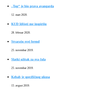
„Top“ je bio prava avangarda
12. mart 2020.
KUD Idijoti me inspirišu
28. februar 2020.
Stvaraju svoj brend
25. novembar 2019.
Slatki užitak za sva čula
25. novembar 2019.
Kebab je specifičnog ukusa
15. avgust 2019.