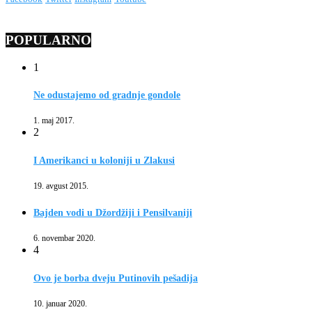
POPULARNO
1
Ne odustajemo od gradnje gondole
1. maj 2017.
2
I Amerikanci u koloniji u Zlakusi
19. avgust 2015.
Bajden vodi u Džordžiji i Pensilvaniji
6. novembar 2020.
4
Ovo je borba dveju Putinovih pešadija
10. januar 2020.