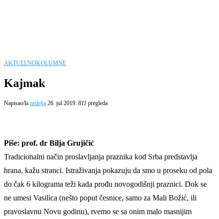
AKTUELNO
KOLUMNE
Kajmak
Napisao/la
nedelja
26. jul 2019.
811
pregleda
Piše: prof. dr Bilja Grujičić
Tradicionalni način proslavljanja praznika kod Srba predstavlja
hrana, kažu stranci. Istraživanja pokazuju da smo u proseku od pola
do čak 6 kilograma teži kada prođu novogodišnji praznici. Dok se
ne umesi Vasilica (nešto poput česnice, samo za Mali Božić, ili
pravoslavnu Novu godinu), rvemo se sa onim malo masnijim