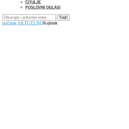
ČITULJE
POSLOVNI OGLASI
Traži
početak
AKTUELNO
Kajmak