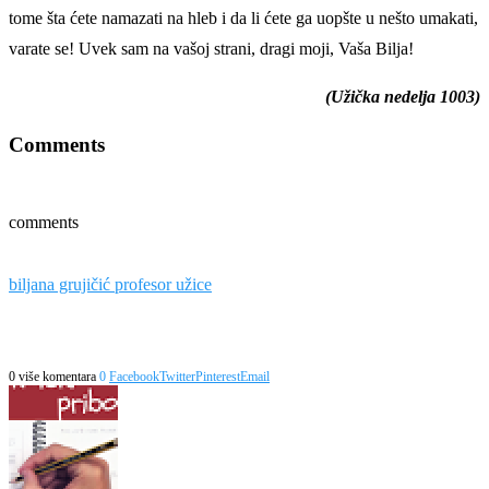
tome šta ćete namazati na hleb i da li ćete ga uopšte u nešto umakati,
varate se! Uvek sam na vašoj strani, dragi moji, Vaša Bilja!
(Užička nedelja 1003)
Comments
comments
biljana grujičić profesor užice
0 više komentara
0
Facebook
Twitter
Pinterest
Email