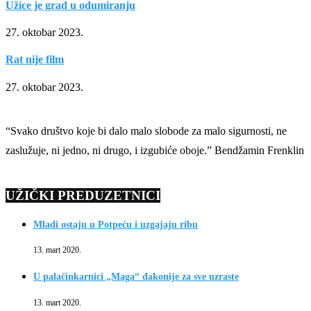
Užice je grad u odumiranju
27. oktobar 2023.
Rat nije film
27. oktobar 2023.
“Svako društvo koje bi dalo malo slobode za malo sigurnosti, ne
zaslužuje, ni jedno, ni drugo, i izgubiće oboje.” Bendžamin Frenklin
UŽIČKI PREDUZETNICI
Mladi ostaju u Potpeću i uzgajaju ribu
13. mart 2020.
U palačinkarnici „Maga“ đakonije za sve uzraste
13. mart 2020.