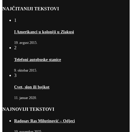
NAJČITANIJI TEKSTOVI
1
I Amerikanci u koloniji u Zlakusi
19. avgust 2015.
2
Telefoni autobuske stanice
9. oktobar 2015.
3
Cvet, slon ili bojkot
11. januar 2020.
NAJNOVIJI TEKSTOVI
Radosav Ras Milutinović – Odjeci
10. novembar 2025.