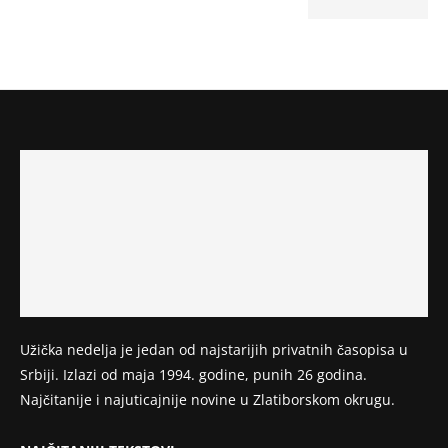
Užička nedelja je jedan od najstarijih privatnih časopisa u
Srbiji. Izlazi od maja 1994. godine, punih 26 godina.
Najčitanije i najuticajnije novine u Zlatiborskom okrugu.