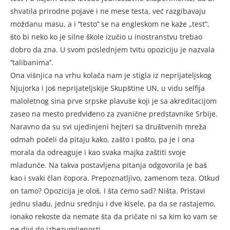
shvatila prirodne pojave i ne mese testa, već razgibavaju
moždanu masu, a i ‘’testo’’ se na engleskom ne kaže „test“,
što bi neko ko je silne škole izučio u inostranstvu trebao
dobro da zna. U svom poslednjem tvitu opoziciju je nazvala
‘’talibanima’’.
Ona višnjica na vrhu kolača nam je stigla iz neprijateljskog
Njujorka i još neprijateljskije Skupštine UN, u vidu selfija
maloletnog sina prve srpske plavuše koji je sa akreditacijom
zaseo na mesto predviđeno za zvanične predstavnike Srbije.
Naravno da su svi ujedinjeni hejteri sa društvenih mreža
odmah počeli da pitaju kako, zašto i pošto, pa je i ona
morala da odreaguje i kao svaka majka zaštiti svoje
mladunče. Na takva postavljena pitanja odgovorila je baš
kao i svaki član čopora. Prepoznatljivo, zamenom teza. Otkud
on tamo? Opozicija je ološ. I šta ćemo sad? Ništa. Pristavi
jednu slađu, jednu srednju i dve kisele, pa da se rastajemo,
ionako rekoste da nemate šta da pričate ni sa kim ko vam se
ne divi do izbezumljenosti.