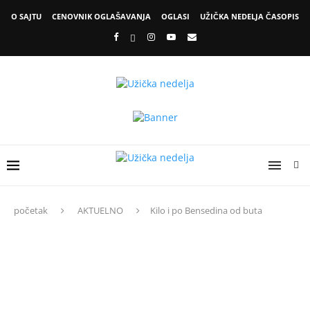
O SAJTU
CENOVNIK OGLAŠAVANJA
OGLASI
UŽIČKA NEDELJA ČASOPIS
početak
AKTUELNO
Kilo i po Bensedina od buta