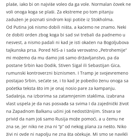
plaše, iako bi on najviše voleo da ga vole. Normalan čovek ne
voli onoga koga se plaši. Za ekstreme po tom pitanju
zadužen je poznati sindrom koji potiče iz Stokholma.
Od Putina još nismo dobili ništa, a kaćemo ne znamo. Neki
će dobiti orden zbog koga bi sad svi trebali da padnemo u
nesvest, a nismo padali ni kad je isti okačen na Bogoljubova
tajkunska prsa. Pored NIS-a i sada verovatno „Petrohemije“
mi možemo da mu damo još samo državljanstvo, pa da
postane Srbin kao Dodik, Stiven Sigal ili Sebastijan Gica,
rumunski kontroverzni biznismen. I Tramp je svojevremeno
postajao Srbin, sećate se, i to kad je pobedio ženu onoga sa
početka teksta što im je onaj nosio pare za kampanju.
Sadašnja, na izborima sa zatamnjenim staklima, izabrana
vlast uspela je da nas posvađa sa svima I da zajednički život
na Zapadnom Balkanu učini još nedostižnijim. Stvara se
privid da nam još samo Rusija može pomoći, a u čemu ne
zna se, jer niko ne zna ni ‘’p’’ od nekog plana za nešto. Niko
živi ni ovde ni napolju ne zna šta očekuje. Mi smo se navikli