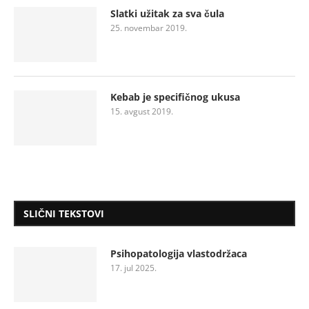
Slatki užitak za sva čula
25. novembar 2019.
Kebab je specifičnog ukusa
15. avgust 2019.
SLIČNI TEKSTOVI
Psihopatologija vlastodržaca
17. jul 2025.