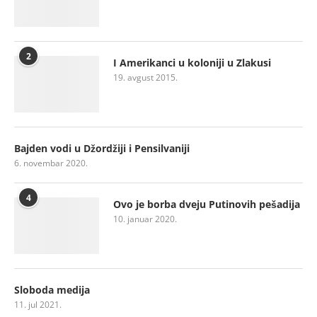
2
I Amerikanci u koloniji u Zlakusi
19. avgust 2015.
Bajden vodi u Džordžiji i Pensilvaniji
6. novembar 2020.
4
Ovo je borba dveju Putinovih pešadija
10. januar 2020.
Sloboda medija
11. jul 2021.