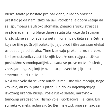
Ruske salate je nestalo pre par dana, a ladno praseće
prestalo je da nam izlazi na uši. Potrebna je dobra šetnja da
se ispumpaju šlaufi oko stomaka. Znajući srpsku strast za
prežderevanjem u blage dane i statistika kaže da šetnjom
kilažu skine samo jedan u pet miliona. Ipak, šeta se, a šetnje
koje se šire po Srbiji polako ljuljaju brod i šire zarazan efekat
oslobađanja od straha. Time izazivaju prekomernu nervozu
kod predstavnika vlasti i iz njih izvlače ono najgore. Užičani,
poslovično samodopadljivi, za sada se prave mrtvi. Poslednji
značajan događaj koji je ovde okupio veći broj ljudi su bili
smrznuti pilići u “Lidlu”.
Neki više vole da se voze autobusima. Ono više moraju, nego
što vole, ali ko ih pita? U pitanju je doček najomiljenijeg
izvoznog brenda Rusije. Posle ruske salate, naravno –
tamošnji predsednik. Nismo voleli Gorbačova i Jeljcina. Bili
su nekako meki, jedan srušio Berlinski zid, onaj se lizao sa