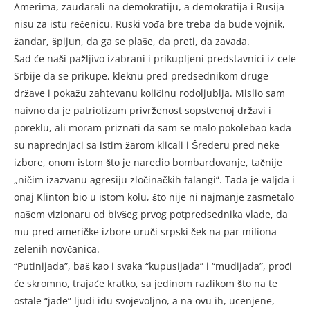
Amerima, zaudarali na demokratiju, a demokratija i Rusija
nisu za istu rečenicu. Ruski vođa bre treba da bude vojnik,
žandar, špijun, da ga se plaše, da preti, da zavađa.
Sad će naši pažljivo izabrani i prikupljeni predstavnici iz cele
Srbije da se prikupe, kleknu pred predsednikom druge
države i pokažu zahtevanu količinu rodoljublja. Mislio sam
naivno da je patriotizam privrženost sopstvenoj državi i
poreklu, ali moram priznati da sam se malo pokolebao kada
su naprednjaci sa istim žarom klicali i Šrederu pred neke
izbore, onom istom što je naredio bombardovanje, tačnije
„ničim izazvanu agresiju zločinačkih falangi“. Tada je valjda i
onaj Klinton bio u istom kolu, što nije ni najmanje zasmetalo
našem vizionaru od bivšeg prvog potpredsednika vlade, da
mu pred američke izbore uruči srpski ček na par miliona
zelenih novčanica.
“Putinijada”, baš kao i svaka “kupusijada” i “mudijada”, proći
će skromno, trajaće kratko, sa jedinom razlikom što na te
ostale “jade” ljudi idu svojevoljno, a na ovu ih, ucenjene,