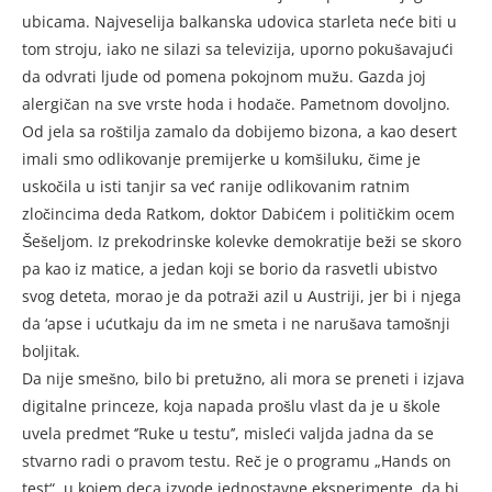
ubicama. Najveselija balkanska udovica starleta neće biti u
tom stroju, iako ne silazi sa televizija, uporno pokušavajući
da odvrati ljude od pomena pokojnom mužu. Gazda joj
alergičan na sve vrste hoda i hodače. Pametnom dovoljno.
Od jela sa roštilja zamalo da dobijemo bizona, a kao desert
imali smo odlikovanje premijerke u komšiluku, čime je
uskočila u isti tanjir sa već ranije odlikovanim ratnim
zločincima deda Ratkom, doktor Dabićem i političkim ocem
Šešeljom. Iz prekodrinske kolevke demokratije beži se skoro
pa kao iz matice, a jedan koji se borio da rasvetli ubistvo
svog deteta, morao je da potraži azil u Austriji, jer bi i njega
da ‘apse i ućutkaju da im ne smeta i ne narušava tamošnji
boljitak.
Da nije smešno, bilo bi pretužno, ali mora se preneti i izjava
digitalne princeze, koja napada prošlu vlast da je u škole
uvela predmet ‘’Ruke u testu’’, misleći valjda jadna da se
stvarno radi o pravom testu. Reč je o programu „Hands on
test“, u kojem deca izvode jednostavne eksperimente, da bi