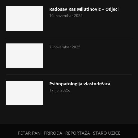
Radosav Ras Milutinović – Odjeci
10. novembar 2025.
7. novembar 2025.
Psihopatologija vlastodržaca
17. jul 2025.
PETAR PAN
PRIRODA
REPORTAŽA
STARO UŽICE