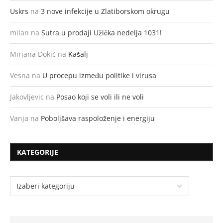
Uskrs
na
3 nove infekcije u Zlatiborskom okrugu
milan
na
Sutra u prodaji Užička nedelja 1031!
Mirjana Dokić
na
Kašalj
Vesna
na
U procepu između politike i virusa
Jakovljevic
na
Posao koji se voli ili ne voli
Vanja
na
Poboljšava raspoloženje i energiju
KATEGORIJE