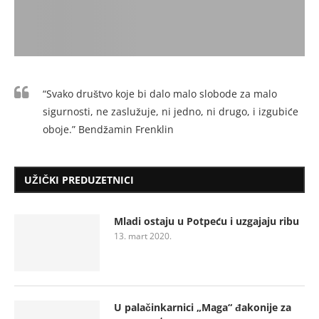
“Svako društvo koje bi dalo malo slobode za malo
sigurnosti, ne zaslužuje, ni jedno, ni drugo, i izgubiće
oboje.” Bendžamin Frenklin
UŽIČKI PREDUZETNICI
Mladi ostaju u Potpeću i uzgajaju ribu
13. mart 2020.
U palačinkarnici „Maga“ đakonije za