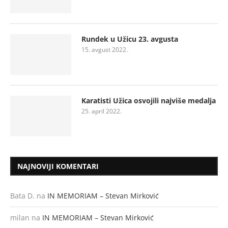
Rundek u Užicu 23. avgusta
15. avgust 2022.
Karatisti Užica osvojili najviše medalja
25. april 2022.
NAJNOVIJI KOMENTARI
Bata D.
na
IN MEMORIAM – Stevan Mirković
milan
na
IN MEMORIAM – Stevan Mirković