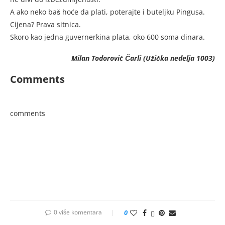
A ako neko baš hoće da plati, poterajte i buteljku Pingusa.
Cijena? Prava sitnica.
Skoro kao jedna guvernerkina plata, oko 600 soma dinara.
Milan Todorović Čarli (Užička nedelja 1003)
Comments
comments
0 više komentara
0