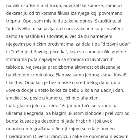
najviših sudskih institucija, advokatske komore, samo uz
dekoraciju od tri korisna fikusa iza njega koji povremeno
trepnu. Opet sam mislio da zakone donosi Skupština, ali
‘ajde. Nešto mi se javlja da ti novi zakoni nisu predviđeni
samo za nasilnike i silovatelje, već da su namenjeni
njegovim političkim protivnicima, za dela tipa “državni udar”
ili “rušenje državnog poretka”, koja su samo prošle godine
stotinama puta najavljena sa stranica državotvornih
tabloida. Najsvežija predizborna aktivnost obeležena je
hapšenjem kriminalaca članova samo jednog klana. Kavač
like this. Onaj koji je bez maske u sred belog dana ubio
čoveka dok je unosio kolica za bebu u kola na Badnji dan,
smešeći se posle u kameru, još nije uhapšen.
Ipak, glavno jelo za sredu 16, januar biće servirano na
ulicama Beograda. Sa blagim ukusom slobode i prelivom od
bunta kusaće ga desetine hiljada hrabrih i još uvek
nepokorenih građana u šetnji kojom se odaje pomen
likvidiranom Oliveru Ivanoviću i šalje se opomena njegovim