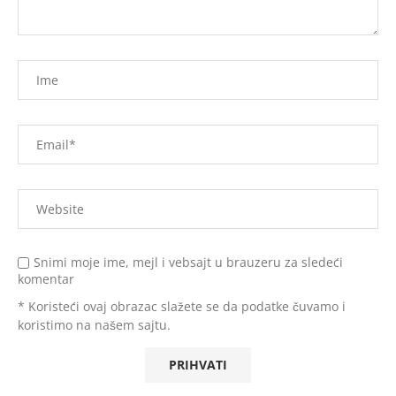
Snimi moje ime, mejl i vebsajt u brauzeru za sledeći
komentar
* Koristeći ovaj obrazac slažete se da podatke čuvamo i
koristimo na našem sajtu.