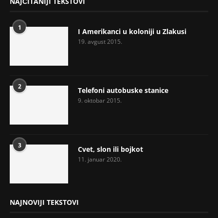
NAJČITANIJI TEKSTOVI
1
I Amerikanci u koloniji u Zlakusi
19. avgust 2015.
2
Telefoni autobuske stanice
9. oktobar 2015.
3
Cvet, slon ili bojkot
11. januar 2020.
NAJNOVIJI TEKSTOVI