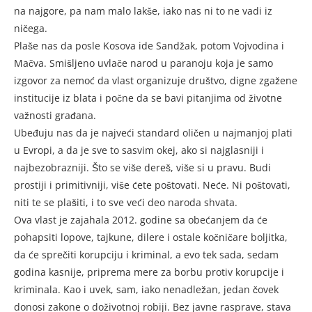
na najgore, pa nam malo lakše, iako nas ni to ne vadi iz
ničega.
Plaše nas da posle Kosova ide Sandžak, potom Vojvodina i
Mačva. Smišljeno uvlače narod u paranoju koja je samo
izgovor za nemoć da vlast organizuje društvo, digne zgažene
institucije iz blata i počne da se bavi pitanjima od životne
važnosti građana.
Ubeđuju nas da je najveći standard oličen u najmanjoj plati
u Evropi, a da je sve to sasvim okej, ako si najglasniji i
najbezobrazniji. Što se više dereš, više si u pravu. Budi
prostiji i primitivniji, više ćete poštovati. Neće. Ni poštovati,
niti te se plašiti, i to sve veći deo naroda shvata.
Ova vlast je zajahala 2012. godine sa obećanjem da će
pohapsiti lopove, tajkune, dilere i ostale kočničare boljitka,
da će sprečiti korupciju i kriminal, a evo tek sada, sedam
godina kasnije, priprema mere za borbu protiv korupcije i
kriminala. Kao i uvek, sam, iako nenadležan, jedan čovek
donosi zakone o doživotnoj robiji. Bez javne rasprave, stava