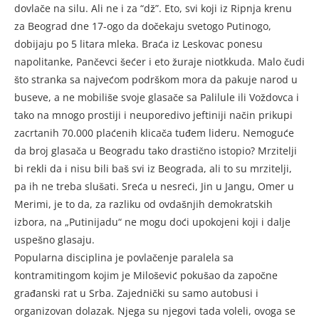
dovlače na silu. Ali ne i za “dž”. Eto, svi koji iz Ripnja krenu
za Beograd dne 17-ogo da dočekaju svetogo Putinogo,
dobijaju po 5 litara mleka. Braća iz Leskovac ponesu
napolitanke, Pančevci šećer i eto žuraje niotkkuda. Malo čudi
što stranka sa najvećom podrškom mora da pakuje narod u
buseve, a ne mobiliše svoje glasače sa Palilule ili Voždovca i
tako na mnogo prostiji i neuporedivo jeftiniji način prikupi
zacrtanih 70.000 plaćenih klicača tuđem lideru. Nemoguće
da broj glasača u Beogradu tako drastično istopio? Mrzitelji
bi rekli da i nisu bili baš svi iz Beograda, ali to su mrzitelji,
pa ih ne treba slušati. Sreća u nesreći, Jin u Jangu, Omer u
Merimi, je to da, za razliku od ovdašnjih demokratskih
izbora, na „Putinijadu“ ne mogu doći upokojeni koji i dalje
uspešno glasaju.
Popularna disciplina je povlačenje paralela sa
kontramitingom kojim je Milošević pokušao da započne
građanski rat u Srba. Zajednički su samo autobusi i
organizovan dolazak. Njega su njegovi tada voleli, ovoga se