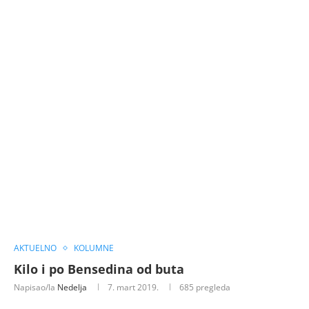
AKTUELNO
KOLUMNE
Kilo i po Bensedina od buta
Napisao/la
Nedelja
7. mart 2019.
685
pregleda