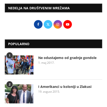
NEDELJA NA DRUŠTVENIM MREŽAMA
POPULARNO
1
Ne odustajemo od gradnje gondole
1. maj 2017.
2
I Amerikanci u koloniji u Zlakusi
19. avgust 2015.