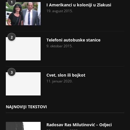
1
I Amerikanci u koloniji u Zlakusi
19. avgust 2015.
2
Telefoni autobuske stanice
9. oktobar 2015.
3
Cvet, slon ili bojkot
11. januar 2020.
NAJNOVIJI TEKSTOVI
Radosav Ras Milutinović – Odjeci