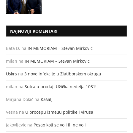
NAJNOVIJI KOMENTARI
Bata D.
na
IN MEMORIAM – Stevan Mirković
milan
na
IN MEMORIAM – Stevan Mirković
Uskrs
na
3 nove infekcije u Zlatiborskom okrugu
milan
na
Sutra u prodaji Užička nedelja 1031!
Mirjana Dokić
na
Kašalj
Vesna
na
U procepu između politike i virusa
Jakovljevic
na
Posao koji se voli ili ne voli