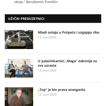
oboje.” Bendžamin Frenklin
UŽIČKI PREDUZETNICI
Mladi ostaju u Potpeću i uzgajaju ribu
13. mart 2020.
U palačinkarnici „Maga“ đakonije za
sve uzraste
13. mart 2020.
„Top“ je bio prava avangarda
12. mart 2020.