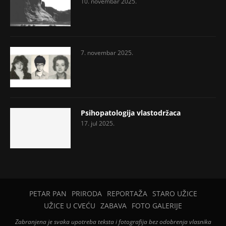
10. novembar 2025.
7. novembar 2025.
Psihopatologija vlastodržaca
17. jul 2025.
PETAR PAN
PRIRODA
REPORTAŽA
STARO UŽICE
UŽICE U CVEĆU
ZABAVA
FOTO GALERIJE
Zabranjena je svaka upotreba teksta i fotografija bez odobrenja vlasnika