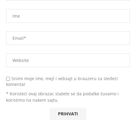
Snimi moje ime, mejl i vebsajt u brauzeru za sledeći
komentar
* Koristeći ovaj obrazac slažete se da podatke čuvamo i
koristimo na našem sajtu.