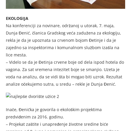
EKOLOGIJA
Na konferenciji za novinare, održanoj u utorak, 7. maja,
Dunja Đenić, članica Gradskog veća zadužena za ekologiju,
rekla je da je upoznata sa crvenom bojom Đetinje i da je
zajedno sa inspektorima i komunalnom službom izašla na
lice mesta.
– Videlo se da je Đetinja crvene boje od dela ispod hotela do
vagona. Za sat vremena intezitet boje se smanjio. Uzeta je
voda na analizu, da se vidi šta bi mogao biti uzrok. Rezultat
analize očekujemo sutra, u sredu – rekle je Dunja Đenić.
Inače, Đenićka je govorila o ekološkim projektima
predviđenim za 2016. godinu.
– Projekat zaštite i unapređenje životne sredine biće