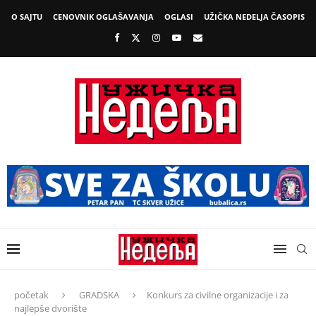
O SAJTU
CENOVNIK OGLAŠAVANJA
OGLASI
UŽIČKA NEDELJA ČASOPIS
početak
GRADSKA
Konkurs za civilne organizacije i za
najlepše dvorište