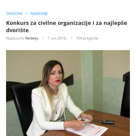
GRADSKA
NAJNOVIJE
Konkurs za civilne organizacije i za najlepše
dvorište
Napisao/la
Nedelja
7. jun 2016.
704
pregleda