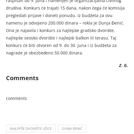
raspisan od 9. juna i namenjen je organizacijama civilnog
društva. Konkurs će trajati 15 dana, nakon čega će komisija
pregledati prijave i doneti ponudu. Iz budžeta za ovu
namenu je odvojeno 200.000 dinara – rekla je Dunja Đenić.
Ona je najavila i konkurs za najlepše gradsko dvorište,
najlepše seosko dvorište i najlepši balkon ili terasu. Taj
konkurs će biti otvoren od 9. do 30. juna i iz budžeta za
nagrade je obezbeđeno 50.000 dinara.
Z. G.
Comments
comments
NAJLEPŠE DVORIŠTE UŽICE
DUNJA ĐENIĆ