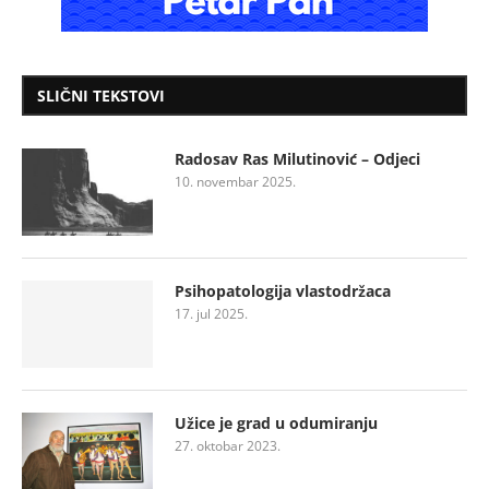
SLIČNI TEKSTOVI
Radosav Ras Milutinović – Odjeci
10. novembar 2025.
Psihopatologija vlastodržaca
17. jul 2025.
Užice je grad u odumiranju
27. oktobar 2023.