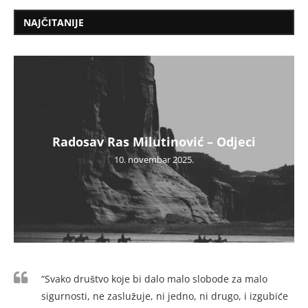
NAJČITANIJE
Radosav Ras Milutinović – Odjeci
10. novembar 2025.
“Svako društvo koje bi dalo malo slobode za malo
sigurnosti, ne zaslužuje, ni jedno, ni drugo, i izgubiće