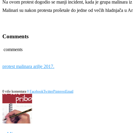
Na ovom protest dogodio se manji incident, kada je grupa malinara iz g
Malinari su nakon protesta prošetale do jedne od većih hladnjača u Ari
Comments
comments
protest malinara arilje 2017.
0 više komentara
0
Facebook
Twitter
Pinterest
Email