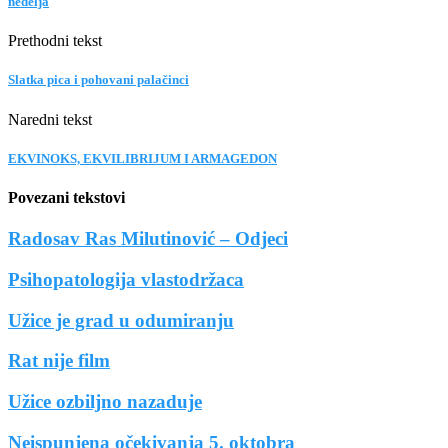
nedelja
Prethodni tekst
Slatka pica i pohovani palačinci
Naredni tekst
EKVINOKS, EKVILIBRIJUM I ARMAGEDON
Povezani tekstovi
Radosav Ras Milutinović – Odjeci
Psihopatologija vlastodržaca
Užice je grad u odumiranju
Rat nije film
Užice ozbiljno nazaduje
Neispunjena očekivanja 5. oktobra