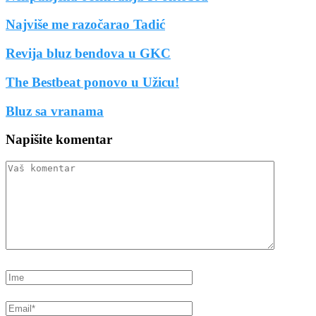
Najviše me razočarao Tadić
Revija bluz bendova u GKC
The Bestbeat ponovo u Užicu!
Bluz sa vranama
Napišite komentar