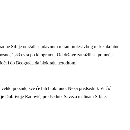
apadne Srbije održali su ulavnom miran protest zbog niske akontne
nosno, 1,83 evra po kilogramu. Od države zatražili su pomoć, a
e doći i do Beograda da blokiraju aerodrom.
s veliki praznik, sve će biti blokirano. Neka predsednik Vučić
o je Dobrivoje Radović, predsednik Saveza malinara Srbije.