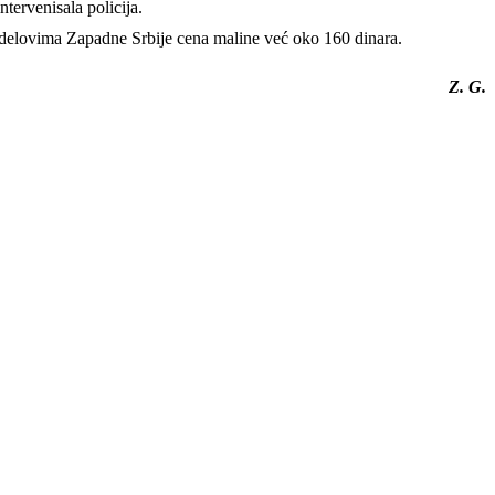
tervenisala policija.
nim delovima Zapadne Srbije cena maline već oko 160 dinara.
Z. G.