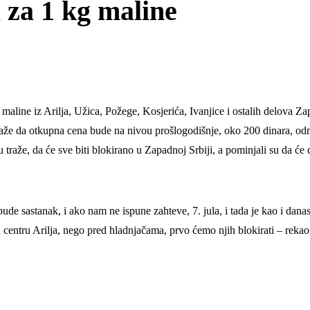
 za 1 kg maline
maline iz Arilja, Užica, Požege, Kosjerića, Ivanjice i ostalih delova Z
traže da otkupna cena bude na nivou prošlogodišnje, oko 200 dinara, od
u traže, da će sve biti blokirano u Zapadnoj Srbiji, a pominjali su da ć
de sastanak, i ako nam ne ispune zahteve, 7. jula, i tada je kao i dana
 centru Arilja, nego pred hladnjačama, prvo ćemo njih blokirati – reka