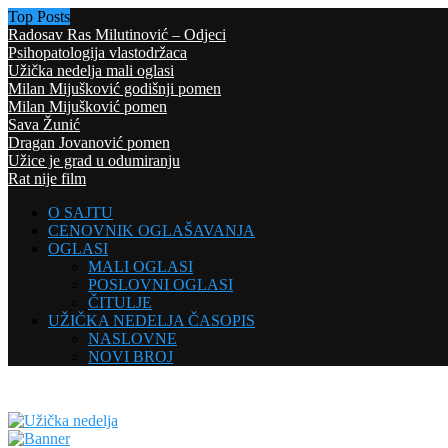
Top Posts
Radosav Ras Milutinović – Odjeci
Psihopatologija vlastodržaca
Užička nedelja mali oglasi
Milan Mijušković godišnji pomen
Milan Mijušković pomen
Sava Žunić
Dragan Jovanović pomen
Užice je grad u odumiranju
Rat nije film
O SAJTU
CENOVNIK OGLAŠAVANJA
OGLASI
MALI OGLASI
POSLOVNI OGLASI
ČITULJE
UŽIČKA NEDELJA ČASOPIS
NASLOVNE
NOVI BROJ