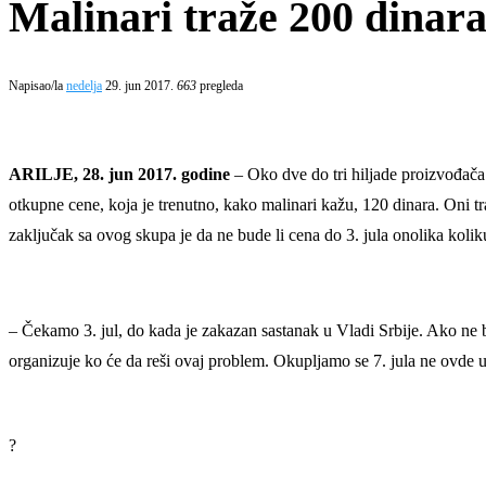
Malinari traže 200 dinara
Napisao/la
nedelja
29. jun 2017.
663
pregleda
ARILJE, 28. jun 2017. godine
– Oko dve do tri hiljade proizvođača 
otkupne cene, koja je trenutno, kako malinari kažu, 120 dinara. Oni 
zaključak sa ovog skupa je da ne bude li cena do 3. jula onolika kolik
– Čekamo 3. jul, do kada je zakazan sastanak u Vladi Srbije. Ako ne bu
organizuje ko će da reši ovaj problem. Okupljamo se 7. jula ne ovde u
?