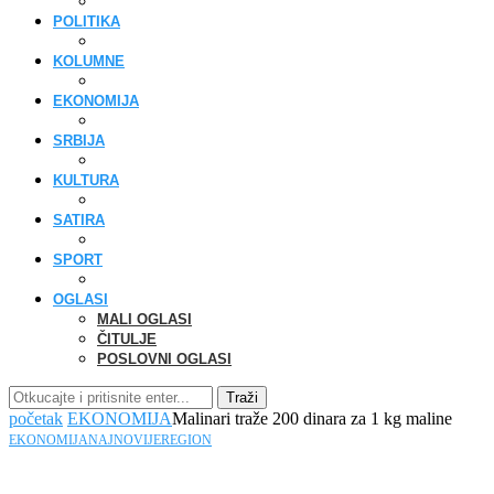
POLITIKA
KOLUMNE
EKONOMIJA
SRBIJA
KULTURA
SATIRA
SPORT
OGLASI
MALI OGLASI
ČITULJE
POSLOVNI OGLASI
Traži
početak
EKONOMIJA
Malinari traže 200 dinara za 1 kg maline
EKONOMIJA
NAJNOVIJE
REGION