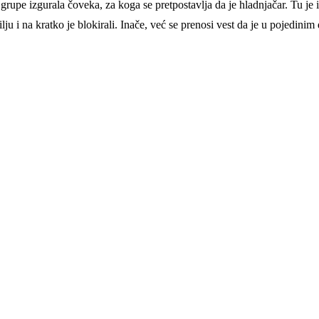
rupe izgurala čoveka, za koga se pretpostavlja da je hladnjačar. Tu je in
lju i na kratko je blokirali. Inače, već se prenosi vest da je u pojedi