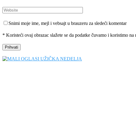
Snimi moje ime, mejl i vebsajt u brauzeru za sledeći komentar
* Koristeći ovaj obrazac slažete se da podatke čuvamo i koristimo na 