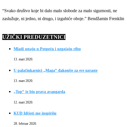
“Svako društvo koje bi dalo malo slobode za malo sigurnosti, ne
zaslužuje, ni jedno, ni drugo, i izgubiće oboje.” Bendžamin Frenklin
UŽIČKI PREDUZETNICI
Mladi ostaju u Potpeću i uzgajaju ribu
13. mart 2020.
U palačinkarnici „Maga“ đakonije za sve uzraste
13. mart 2020.
„Top“ je bio prava avangarda
12. mart 2020.
KUD Idijoti me inspirišu
28. februar 2020.