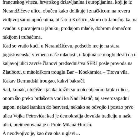
francuskog viteza, hrvatskog državljanina i europljanina, koji je iz
Nerandžićeve ulice, obučen kako dolikuje i značkicom na reveru
vidljivoj samo upućenima, otišao u Košticu, skoro do Jabučnjaka, na
svadbu s pucanjem u jabuku, prodajom mlade, dobrom domaćom
rakijom i trubačima.
Kad se vratio kući, u Nerandžićevu, podsetio me je na stara
jugoslovenska vremena naše mladosti, u kojima se moglo desiti da u
kaljavoj ulici završe članovi predsedništva SFRJ posle provoda na
Zlatiboru, u mitološkom trouglu Bar – Kockarnica – Titova vila.
Kakav Bermudski trougao, kakvi bakrači.
Sad, konak, utočište i jataka tražili su u otcepljenom kraku ulice,
onom što preko brdašceta vodi ka Nadi Matić; taj severozapadni
uspon, nekad isankan do besvesti, nekako se odvojio i postao prvo
ulica Vojka Petrovića; kad je demokratija dovukla tradiciju u našu
ulici, preimenovana je u Prote Milana Đurića.
A neodvojivo je, kao dva oka u glavi…