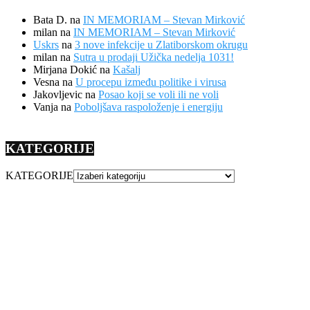
Bata D.
na
IN MEMORIAM – Stevan Mirković
milan
na
IN MEMORIAM – Stevan Mirković
Uskrs
na
3 nove infekcije u Zlatiborskom okrugu
milan
na
Sutra u prodaji Užička nedelja 1031!
Mirjana Dokić
na
Kašalj
Vesna
na
U procepu između politike i virusa
Jakovljevic
na
Posao koji se voli ili ne voli
Vanja
na
Poboljšava raspoloženje i energiju
KATEGORIJE
KATEGORIJE