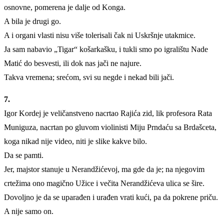
osnovne, pomerena je dalje od Konga.
A bila je drugi go.
A i organi vlasti nisu više tolerisali čak ni Uskršnje utakmice.
Ja sam nabavio „Tigar“ košarkašku, i tukli smo po igralištu Nade
Matić do besvesti, ili dok nas jači ne najure.
Takva vremena; srećom, svi su negde i nekad bili jači.
7.
Igor Kordej je veličanstveno nacrtao Rajića zid, lik profesora Rata
Muniguza, nacrtan po gluvom violinisti Miju Prndaću sa Brdašceta,
koga nikad nije video, niti je slike kakve bilo.
Da se pamti.
Jer, majstor stanuje u Nerandžićevoj, ma gde da je; na njegovim
crtežima ono magično Užice i večita Nerandžićeva ulica se šire.
Dovoljno je da se uparađen i urađen vrati kući, pa da pokrene priču.
A nije samo on.