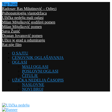
Top Posts
Radosav Ras Milutinović – Odjeci
Psihopatologija vlastodržaca
Užička nedelja mali oglasi
Milan Mijušković godišnji pomen
Milan Mijušković pomen
Sava Žunić
Dragan Jovanović pomen
Užice je grad u odumiranju
Rat nije film
O SAJTU
CENOVNIK OGLAŠAVANJA
OGLASI
MALI OGLASI
POSLOVNI OGLASI
ČITULJE
UŽIČKA NEDELJA ČASOPIS
NASLOVNE
NOVI BROJ