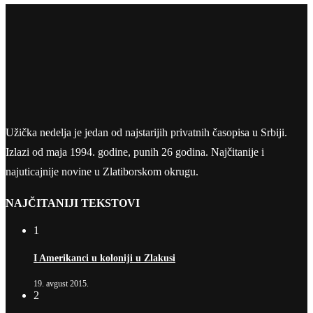
Užička nedelja je jedan od najstarijih privatnih časopisa u Srbiji.
Izlazi od maja 1994. godine, punih 26 godina. Najčitanije i
najuticajnije novine u Zlatiborskom okrugu.
NAJČITANIJI TEKSTOVI
1
I Amerikanci u koloniji u Zlakusi
19. avgust 2015.
2