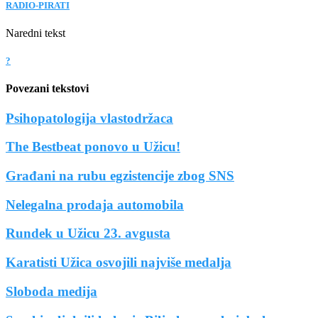
RADIO-PIRATI
Naredni tekst
?
Povezani tekstovi
Psihopatologija vlastodržaca
The Bestbeat ponovo u Užicu!
Građani na rubu egzistencije zbog SNS
Nelegalna prodaja automobila
Rundek u Užicu 23. avgusta
Karatisti Užica osvojili najviše medalja
Sloboda medija