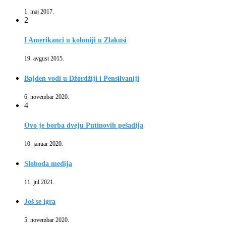
1. maj 2017.
2
I Amerikanci u koloniji u Zlakusi
19. avgust 2015.
Bajden vodi u Džordžiji i Pensilvaniji
6. novembar 2020.
4
Ovo je borba dveju Putinovih pešadija
10. januar 2020.
Sloboda medija
11. jul 2021.
Još se igra
5. novembar 2020.