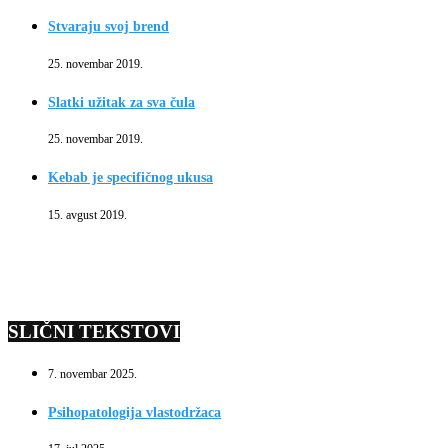
Stvaraju svoj brend
25. novembar 2019.
Slatki užitak za sva čula
25. novembar 2019.
Kebab je specifičnog ukusa
15. avgust 2019.
SLIČNI TEKSTOVI
7. novembar 2025.
Psihopatologija vlastodržaca