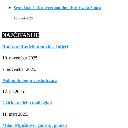
Srpski naučnik u svetskom timu istraživača Sunca
13. mart 2020.
NAJČITANIJE
Radosav Ras Milutinović – Odjeci
10. novembar 2025.
7. novembar 2025.
Psihopatologija vlastodržaca
17. jul 2025.
Užička nedelja mali oglasi
11. mart 2025.
Milan Mijušković godišnji pomen