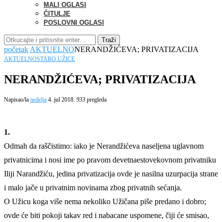
MALI OGLASI
ČITULJE
POSLOVNI OGLASI
Traži
početak
AKTUELNO
NERANDŽIĆEVA; PRIVATIZACIJA
AKTUELNO
STARO UŽICE
NERANDŽIĆEVA; PRIVATIZACIJA
Napisao/la
nedelja
4. jul 2018.
933
pregleda
1.
Odmah da raščistimo: iako je Nerandžićeva naseljena uglavnom
privatnicima i nosi ime po pravom devetnaestovekovnom privatniku
Iliji Narandžiću, jedina privatizacija ovde je nasilna uzurpacija strane
i malo jače u privatnim novinama zbog privatnih sećanja.
O Užicu koga više nema nekoliko Užičana piše predano i dobro;
ovde će biti pokoji takav red i nabacane uspomene, čiji će smisao,