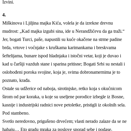
Izvini.
4.
Miškinova i Ljiljina majka Kića, volela je da izrekne drevnu
mudrost: „Kad majka izgubi sina, ide u Nerandžićevu da ga traži.“
Jer, bogati Turci, paše, napustili su kuće okačene na strme padine
brda, vrtove i voćnjake s kruškama karimankama i breskvama
šeftelijama, bunare ispod hladnjaka i istočni vetar, koji je duvao i
kad u čaršiji vazduh stane i sparina pritisne; Bogati Srbi su nestali i
oslobođeni poroka svojine, koja je, svima dobronamernima je to
poznato, krađa.
Ostale su udžerice od naboja, sirotinjske, retko koja s okućnicom
širom od par koraka, u koje su useljene porodice izbegle iz Bosne,
kasnije i industrijski radnici nove petoletke, pristigli iz okolnih sela.
Pod stambeno.
Svetlo neredovno, prigušeno drvećem; vlasti nerado zalaze da se ne
habaju… Eto gradu mraka za poslove sporad sebe i podase.