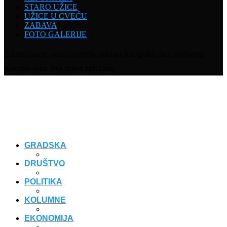
STARO UŽICE
UŽICE U CVEĆU
ZABAVA
FOTO GALERIJE
Zabranjena je svaka upotreba teksta i fotografija bez odobrenja
vlasnika sajta. Sva prava zadržana.
GRADSKA
DRUŠTVO
POLITIKA
KOLUMNE
EKONOMIJA