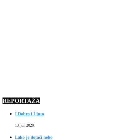
REPORTAŽA
I Dobro i Ljuto
13. jun 2020.
Lako je dotaći nebo