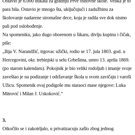
Ostavio je 6.000 dukata za gradnju Prve osnovne škole. Velika je to
para bila. Ostavio je mnogo šta, uključujući i zadužbinu za
školovanje nadarene siromašne dece, koja je radila sve dok nismo
pali pod oslobođenje.
Na spomeniku, jako dugo oborenom u šikaru, divlju kupinu i čičak,
piše:
„Ilija V. Narandžić, trgovac užički, rodio se 17. jula 1803. god. u
Hercegovini, okr. trebinjski u selu Grbešima, umro 13. aprila 1869.
(po starom kalendaru). Pokojnik je bio veliki rodoljub i imanje svoje
zaveštao je na podizanje i održavanje škola u svom zavičaju i varoši
Užicu. Spomenik ovaj podigoše mu staraoci mase njegove: Luka
Mitrović i Milan J. Uskoković.“
3.
Otkočilo se i zakotrljalo, u privatizacuju zašlo zbog jednog