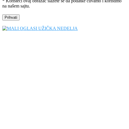
* Koristeći ovaj obrazac slažete se da podatke čuvamo i koristimo
na našem sajtu.