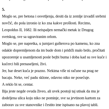
5.
Moglo se, pre betona i osvetljenja, desiti da iz zemlje izvadiš srebrni
novčić, do pola izronio iz ko zna kakve prošlosti. Recimo,
Leopoldus II, 1682. Ili neispaljen nemački metak iz Drugog
svetskog, sve sa ugraviranim orlom.
Moglo se, pre napretka, u jurnjavi gušterova po kamenu, ko zna
odakle dopremljenom da im bude dom i pridrži malo brdo, pročitati
upozorenje u usamljenosti posle bejbi buma i doba kad su sve kuće i
kućerci bili prenaseljeni, živi.
Jer, bar deset kuća je prazno. Nekima više ni račune na prag ne
bacaju. Neke, već padu sklone, odavno niko ne posećuje.
A reklo bi se, centar.
Ilija jeste negde ovuda živeo, ali uvek postoji taj utisak da mu je
dodeljena ulica koju niko ne pominje, sve sa jevtinom kartom za
zaborav za sve stanovnike i čestito ime ispisano na plavoj tabli.