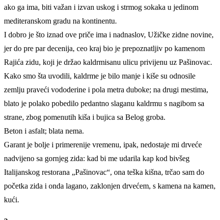
ako ga ima, biti važan i izvan uskog i strmog sokaka u jedinom
mediteranskom gradu na kontinentu.
I dobro je što iznad ove priče ima i nadnaslov, Užičke zidne novine,
jer do pre par decenija, ceo kraj bio je prepoznatljiv po kamenom
Rajića zidu, koji je držao kaldrmisanu ulicu privijenu uz Pašinovac.
Kako smo šta uvodili, kaldrme je bilo manje i kiše su odnosile
zemlju praveći vododerine i pola metra duboke; na drugi mestima,
blato je polako pobedilo pedantno slaganu kaldrmu s nagibom sa
strane, zbog pomenutih kiša i bujica sa Belog groba.
Beton i asfalt; blata nema.
Garant je bolje i primerenije vremenu, ipak, nedostaje mi drveće
nadvijeno sa gornjeg zida: kad bi me udarila kap kod bivšeg
Italijanskog restorana „Pašinovac“, ona teška kišna, trčao sam do
početka zida i onda lagano, zaklonjen drvećem, s kamena na kamen,
kući.