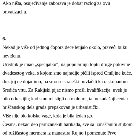
Ako ništa, osujećivanje zaborava je dobar razlog za ovu
privatizaciju.
6.
Nekad je više od jednog čopora dece letijalo okolo, praveći buku
neviđenu.
Urednik je imao „specijalku“, najpopularniju loptu druge polovine
dvadesetog veka, s kojom smo najradije pičili ispred Cmiljine kuće,
dok joj ne dojadimo, pa smo se strateški povlačili ka raskopanom
Sredića vrtu. Za Rakijski pijac nismo prošli kvalifikacije, uvek je
bilo odraslijih; kad smo mi stigli da malo mi, taj nekadašnji centar
hrišćanskog dela grada prepakovan je urbanistički.
Više nije bio kolske vage, koja je bila jedan go.
Česma, nekad deo partizanskih barikada, sve sa izmaštanim stubom
od ružičastog mermera iz manastira Rujno i pomenute Prve