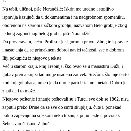
2.
Na tabli, uličnoj, piše Nerandžić; Iskrin me uredno i strpljivo
ispravlja kazujući da u dokumentima i na nadgrobnom spomeniku,
oborenom na starom užičkom groblju, nazvanom Belo groblje zbog
jednog zagonetnog belog groba, piše Narandžić.
Da proveravam, neću. Profesor je sigurno u pravu. Zbog te ispravke
i nastojanja da se primaknem dobroj navici tačnosti, sve o dobrom
Iliji pokupiću iz njegovog teksta.
Već u starom kraju, kraj Trebinja, školovao se u manastiru Duži, i
ljubav prema knjizi tad mu je usađena zauvek. Srećom, što nije često
kod knjigoljubaca, umeo je da obrne paru i stekne imetak. Dobro je
znati da i to može.
Njegovo poštenje i znanje poštovali su i Turci, sve dok se 1862. nisu
zaputili preko Drine da se sve do smrti skupljaju, ćute i, ponekad,
bolno zapevaju na srpskom neku tužnu, a punu nade u povratak
Šeher-varoši ispod Zabučja.