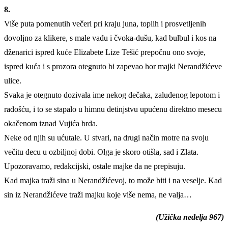
8.
Više puta pomenutih večeri pri kraju juna, toplih i prosvetljenih
dovoljno za klikere, s male vađu i čvoka-dušu, kad bulbul i kos na
dženarici ispred kuće Elizabete Lize Tešić prepočnu ono svoje,
ispred kuća i s prozora otegnuto bi zapevao hor majki Nerandžićeve
ulice.
Svaka je otegnuto dozivala ime nekog dečaka, zaluđenog lepotom i
radošću, i to se stapalo u himnu detinjstvu upućenu direktno mesecu
okačenom iznad Vujića brda.
Neke od njih su ućutale. U stvari, na drugi način motre na svoju
večitu decu u ozbiljnoj dobi. Olga je skoro otišla, sad i Zlata.
Upozoravamo, redakcijski, ostale majke da ne prepisuju.
Kad majka traži sina u Nerandžićevoj, to može biti i na veselje. Kad
sin iz Nerandžićeve traži majku koje više nema, ne valja…
(Užička nedelja 967)