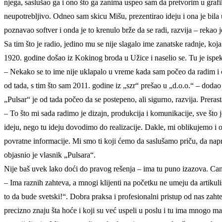
njega, saslušao ga i ono što ga zanima uspeo sam da pretvorim u grafiku
neupotrebljivo. Odneo sam skicu Mišu, prezentirao ideju i ona je bila
poznavao softver i onda je to krenulo brže da se radi, razvija – rekao 
Sa tim što je radio, jedino mu se nije slagalo ime zanatske radnje, 
1920. godine došao iz Kokinog broda u Užice i naselio se. Tu je ispek
– Nekako se to ime nije uklapalo u vreme kada sam počeo da radim i
od tada, s tim što sam 2011. godine iz „szr“ prešao u „d.o.o.“ – dodao
„Pulsar“ je od tada počeo da se postepeno, ali sigurno, razvija. Preras
– To što mi sada radimo je dizajn, produkcija i komunikacije, sve što
ideju, nego tu ideju dovodimo do realizacije. Dakle, mi oblikujemo i
povratne informacije. Mi smo ti koji ćemo da saslušamo priču, da nap
objasnio je vlasnik „Pulsara“.
Nije baš uvek lako doći do pravog rešenja – ima tu puno izazova. Cane 
– Ima raznih zahteva, a mnogi klijenti na početku ne umeju da artikuli
to da bude svetski!“. Dobra praksa i profesionalni pristup od nas zaht
precizno znaju šta hoće i koji su već uspeli u poslu i tu ima mnogo m