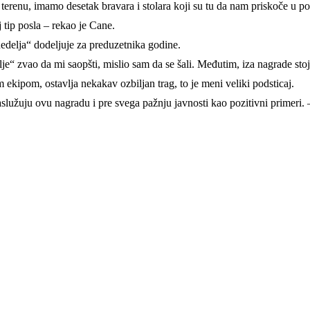
 na terenu, imamo desetak bravara i stolara koji su tu da nam priskoče u
tip posla – rekao je Cane.
delja“ dodeljuje za preduzetnika godine.
 zvao da mi saopšti, mislio sam da se šali. Međutim, iza nagrade stoji 
ekipom, ostavlja nekakav ozbiljan trag, to je meni veliki podsticaj.
služuju ovu nagradu i pre svega pažnju javnosti kao pozitivni primeri. 