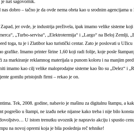
 je naš sagovornik.
d nas dobro – tačno je da ovde nema obrta kao u srodnim agencijama u B
Zapad, jer ovde, je industrija preživela, ipak imamo velike sisteme koji 
omerca“, „Turbo-servisa“, „Elektrotermija“ i „Largo“ na Beloj Zemlji
ored toga, tu je i Zlatibor kao turistički centar. Zato je poslovati u Užic
 grafike. Imamo printer širine 1,60 koji radi folije, koje posle štamp
služi za markiranje reklamnog materijala u punom koloru i na manjim pred
iti imamo kao cilj velike maloprodajne sisteme kao što su „Delez“ i „R
ente gomilu pristojnih firmi – rekao je on.
ntima. Tek, 2008. godine, nabavio je mašinu za digitalnu štampu, a kako
t pogrešio u štampi, ne izađu neke nijanse kako treba i nije bilo konsta
ovoljstvo… U istom trenutku uvoznik je napravio akciju i spustio cenu 
pu na novoj opremi koja je bila poslednja reč tehnike!