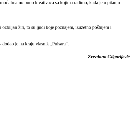
 pomoć. Imamo puno kreativaca sa kojima radimo, kada je u pitanju
ozbiljan žiri, to su ljudi koje poznajem, izuzetno poštujem i
– dodao je na kraju vlasnik „Pulsara“.
Zvezdana Gligorijević