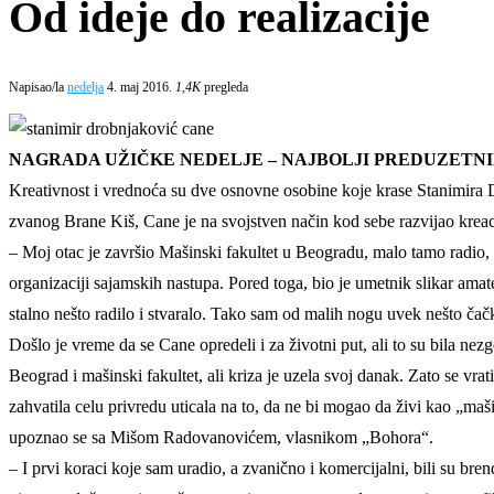
Od ideje do realizacije
Napisao/la
nedelja
4. maj 2016.
1,4K
pregleda
NAGRADA UŽIČKE NEDELJE – NAJBOLJI PREDUZETNIK
Kreativnost i vrednoća su dve osnovne osobine koje krase Stanimira
zvanog Brane Kiš, Cane je na svojstven način kod sebe razvijao kreac
– Moj otac je završio Mašinski fakultet u Beogradu, malo tamo radio,
organizaciji sajamskih nastupa. Pored toga, bio je umetnik slikar ama
stalno nešto radilo i stvaralo. Tako sam od malih nogu uvek nešto čač
Došlo je vreme da se Cane opredeli i za životni put, ali to su bila ne
Beograd i mašinski fakultet, ali kriza je uzela svoj danak. Zato se vr
zahvatila celu privredu uticala na to, da ne bi mogao da živi kao „ma
upoznao se sa Mišom Radovanovićem, vlasnikom „Bohora“.
– I prvi koraci koje sam uradio, a zvanično i komercijalni, bili su br