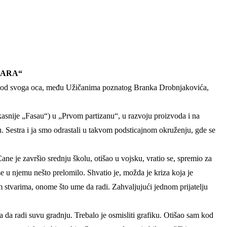
SARA“
ogu od svoga oca, među Užičanima poznatog Branka Drobnjakovića,
kasnije „Fasau“) u „Prvom partizanu“, u razvoju proizvoda i na
. Sestra i ja smo odrastali u takvom podsticajnom okruženju, gde se
ne je završio srednju školu, otišao u vojsku, vratio se, spremio za
se u njemu nešto prelomilo. Shvatio je, možda je kriza koja je
im stvarima, onome što ume da radi. Zahvaljujući jednom prijatelju
a da radi suvu gradnju. Trebalo je osmisliti grafiku. Otišao sam kod