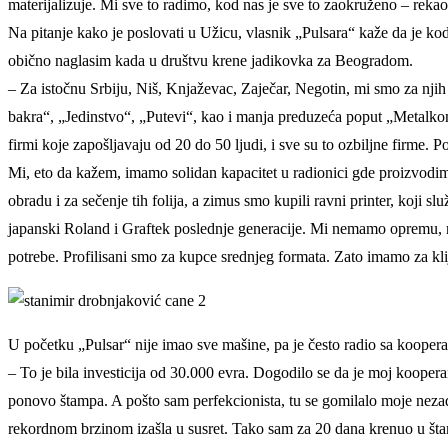
materijalizuje. Mi sve to radimo, kod nas je sve to zaokruženo – rekao
Na pitanje kako je poslovati u Užicu, vlasnik „Pulsara“ kaže da je ko
obično naglasim kada u društvu krene jadikovka za Beogradom.
– Za istočnu Srbiju, Niš, Knjaževac, Zaječar, Negotin, mi smo za njih 
bakra“, „Jedinstvo“, „Putevi“, kao i manja preduzeća poput „Metalk
firmi koje zapošljavaju od 20 do 50 ljudi, i sve su to ozbiljne firme. P
Mi, eto da kažem, imamo solidan kapacitet u radionici gde proizvodimo
obradu i za sečenje tih folija, a zimus smo kupili ravni printer, koji 
japanski Roland i Graftek poslednje generacije. Mi nemamo opremu, n
potrebe. Profilisani smo za kupce srednjeg formata. Zato imamo za klij
U početku „Pulsar“ nije imao sve mašine, pa je često radio sa koopera
– To je bila investicija od 30.000 evra. Dogodilo se da je moj kooperan
ponovo štampa. A pošto sam perfekcionista, tu se gomilalo moje nezad
rekordnom brzinom izašla u susret. Tako sam za 20 dana krenuo u štam