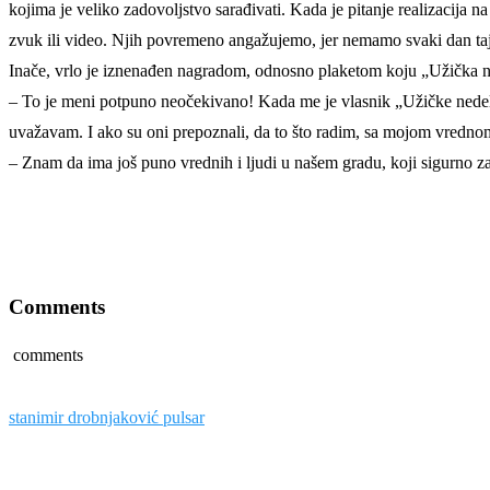
kojima je veliko zadovoljstvo sarađivati. Kada je pitanje realizacija
zvuk ili video. Njih povremeno angažujemo, jer nemamo svaki dan taj 
Inače, vrlo je iznenađen nagradom, odnosno plaketom koju „Užička ne
– To je meni potpuno neočekivano! Kada me je vlasnik „Užičke nedelje“
uvažavam. I ako su oni prepoznali, da to što radim, sa mojom vrednom 
– Znam da ima još puno vrednih i ljudi u našem gradu, koji sigurno za
Comments
comments
stanimir drobnjaković pulsar