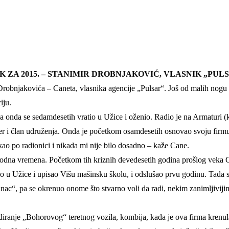
 ZA 2015. – STANIMIR DROBNJAKOVIĆ, VLASNIK „PUL
 Drobnjakovića – Caneta, vlasnika agencije „Pulsar“. Još od malih n
iju.
 a onda se sedamdesetih vratio u Užice i oženio. Radio je na Armaturi (
ter i član udruženja. Onda je početkom osamdesetih osnovao svoju firmu
kao po radionici i nikada mi nije bilo dosadno – kaže Cane.
zgodna vremena. Početkom tih kriznih devedesetih godina prošlog veka Ca
atio u Užice i upisao Višu mašinsku školu, i odslušao prvu godinu. Tada 
šinac“, pa se okrenuo onome što stvarno voli da radi, nekim zanimljivij
endiranje „Bohorovog“ teretnog vozila, kombija, kada je ova firma krenul