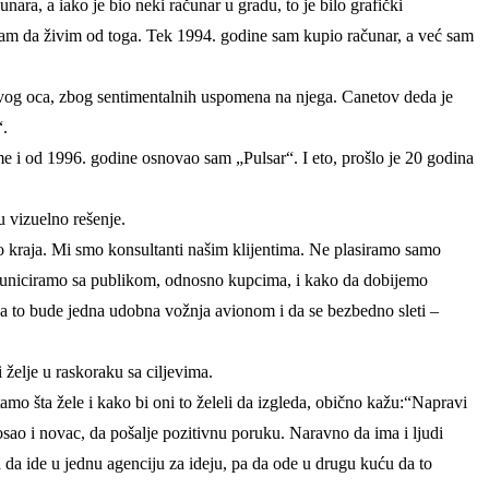
ara, a iako je bio neki računar u gradu, to je bilo grafički
kušam da živim od toga. Tek 1994. godine sam kupio računar, a već sam
 svog oca, zbog sentimentalnih uspomena na njega. Canetov deda je
“.
i od 1996. godine osnovao sam „Pulsar“. I eto, prošlo je 20 godina
u vizuelno rešenje.
do kraja. Mi smo konsultanti našim klijentima. Ne plasiramo samo
komuniciramo sa publikom, odnosno kupcima, i kako da dobijemo
da to bude jedna udobna vožnja avionom i da se bezbedno sleti –
 želje u raskoraku sa ciljevima.
amo šta žele i kako bi oni to želeli da izgleda, obično kažu:“Napravi
osao i novac, da pošalje pozitivnu poruku. Naravno da ima i ljudi
 da ide u jednu agenciju za ideju, pa da ode u drugu kuću da to