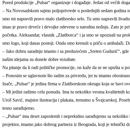
Pored produkcije „Pulsar“ organizuje i događaje. Jedan od većih doga
– Na Novosadskom sajmu poljoprivrede u poslednjih sedam godina najbol
smo mi napravili pravo malo zlatiborsko selo. Tu smo napravili livadu
imao je pravo drveće i devojke odevene u narodnu nošnju. Zato je pr
početka. Aleksandar, vlasnik „Zlatiborca“ i ja smo se upoznali na prol
smo logo, koji danas postoji. Onda smo krenuli u priču o ambalaži. 
– Jako dobru saradnju imamo i sa preduzećem „Sreten Gudurić“, gde 
našim idejama su donele dobre rezultate.
Na pitanje da li radi političke promocije, on kaže da se ne upušta u 
– Ponosim se uglavnom što radim za privredu, jer tu imamo obostrano p
Inače, „Pulsar“ je jedina firma u Zlatiborskom okrugu koja se bavi 
– Mi jedini radimo celu ponudu. Ima tu nekoliko veoma kvalitetnih kol
Uroš Savić, majstor ilustracija i plakata, trenutno u Švajcarskoj. Pose
tesno sarađujemo.
– „Pulsar“ ima deset zaposlenih i neprekidno sarađujemo sa nekoliko 
projektor, imamo jako dobrog partnera iz Beograda, koji je tehnički 