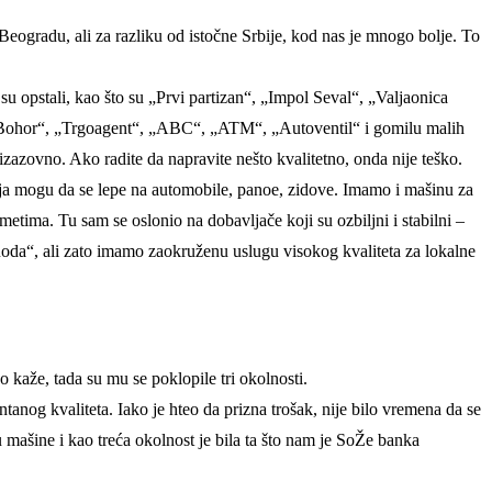
eogradu, ali za razliku od istočne Srbije, kod nas je mnogo bolje. To
su opstali, kao što su „Prvi partizan“, „Impol Seval“, „Valjaonica
, „Bohor“, „Trgoagent“, „ABC“, „ATM“, „Autoventil“ i gomilu malih
u izazovno. Ako radite da napravite nešto kvalitetno, onda nije teško.
anja mogu da se lepe na automobile, panoe, zidove. Imamo i mašinu za
metima. Tu sam se oslonio na dobavljače koji su ozbiljni i stabilni –
oda“, ali zato imamo zaokruženu uslugu visokog kvaliteta za lokalne
 kaže, tada su mu se poklopile tri okolnosti.
ntanog kvaliteta. Iako je hteo da prizna trošak, nije bilo vremena da se
mašine i kao treća okolnost je bila ta što nam je SoŽe banka