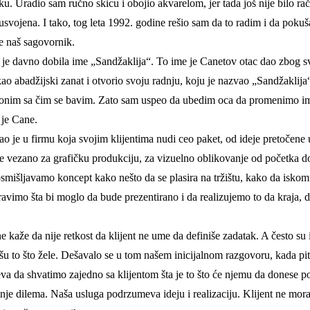
. Uradio sam ručno skicu i obojio akvarelom, jer tada još nije bilo račun
 usvojena. I tako, tog leta 1992. godine rešio sam da to radim i da po
je naš sagovornik.
koja je davno dobila ime „Sandžaklija“. To ime je Canetov otac dao zbog
ao abadžijski zanat i otvorio svoju radnju, koju je nazvao „Sandžaklija
 onim sa čim se bavim. Zato sam uspeo da ubedim oca da promenimo ime 
 je Cane.
tao je u firmu koja svojim klijentima nudi ceo paket, od ideje pretočene 
 je vezano za grafičku produkciju, za vizuelno oblikovanje od početka 
 osmišljavamo koncept kako nešto da se plasira na tržištu, kako da is
ravimo šta bi moglo da bude prezentirano i da realizujemo to da kraja, 
kaže da nije retkost da klijent ne ume da definiše zadatak. A često su i
šu to što žele. Dešavalo se u tom našem inicijalnom razgovoru, kada pit
eva da shvatimo zajedno sa klijentom šta je to što će njemu da donese p
anje dilema. Naša usluga podrzumeva ideju i realizaciju. Klijent ne mora