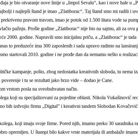
đaja je bio otvaranje nove linije u „Impol Sevalu“, kao i nove hale u 
ji i najlepši štand je imao „Zlatiborac“. Taj štand smo mi radili i uve
 prekrivenu pravom travom, imao je potok od 1.500 litara vode sa pumpom
ivlačio pažnju. Prošle godine „Zlatiborac“ nije bio na sajmu, ali za o
eće 2000. godine. Napravili smo inicijalnu priču, a „Zlatiborac“ je tada 
Danas to preduzeće ima 300 zaposlenih i sada upravo radimo na lansiran
smo startovali 2010. godine i ne prođe dan da nemamo nešto u realiza
političke kampanje, pošto, zbog nedostatka kreativnih sloboda, tu nema 
overenje i tu se rezultati jako brzo vide – dodao je Cane.
ovom vrstom posla na sveobuhvatan način.
ega koji su specijalizovani za pojedine oblasti. Nikola Vukašinović rec
bno bih izdvojio firmu „Digital” i kreativni tandem Slobodan Kovačević i 
kolega, koji imaju svoje firme. Pored njih, imamo preko 30 saradnika r
dobro opremljen. U štampi bilo kakve vrste materijala ili ambalaže ima