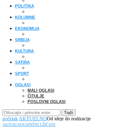
POLITIKA
KOLUMNE
EKONOMIJA
SRBIJA
KULTURA
SATIRA
SPORT
OGLASI
MALI OGLASI
ČITULJE
POSLOVNI OGLASI
Traži
početak
AKTUELNO
Od ideje do realizacije
AKTUELNO
USPEŠNI UŽIČANI