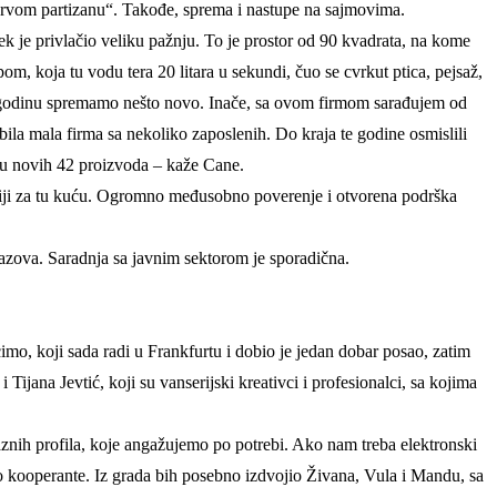
„Prvom partizanu“. Takođe, sprema i nastupe na sajmovima.
k je privlačio veliku pažnju. To je prostor od 90 kvadrata, na kome
, koja tu vodu tera 20 litara u sekundi, čuo se cvrkut ptica, pejsaž,
vu godinu spremamo nešto novo. Inače, sa ovom firmom sarađujem od
bila mala firma sa nekoliko zaposlenih. Do kraja te godine osmislili
ju novih 42 proizvoda – kaže Cane.
ciji za tu kuću. Ogromno međusobno poverenje i otvorena podrška
izazova. Saradnja sa javnim sektorom je sporadična.
imo, koji sada radi u Frankfurtu i dobio je jedan dobar posao, zatim
Tijana Jevtić, koji su vanserijski kreativci i profesionalci, sa kojima
aznih profila, koje angažujemo po potrebi. Ako nam treba elektronski
mo kooperante. Iz grada bih posebno izdvojio Živana, Vula i Mandu, sa