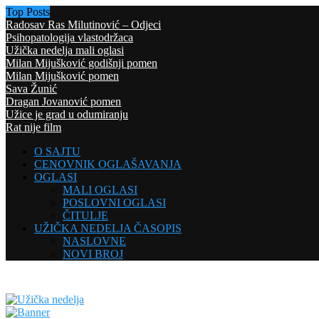
Top Posts
Radosav Ras Milutinović – Odjeci
Psihopatologija vlastodržaca
Užička nedelja mali oglasi
Milan Mijušković godišnji pomen
Milan Mijušković pomen
Sava Žunić
Dragan Jovanović pomen
Užice je grad u odumiranju
Rat nije film
O SAJTU
CENOVNIK OGLAŠAVANJA
OGLASI
MALI OGLASI
POSLOVNI OGLASI
ČITULJE
UŽIČKA NEDELJA ČASOPIS
NASLOVNE
NOVI BROJ