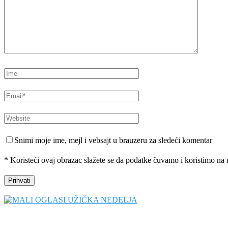
Snimi moje ime, mejl i vebsajt u brauzeru za sledeći komentar
* Koristeći ovaj obrazac slažete se da podatke čuvamo i koristimo na 