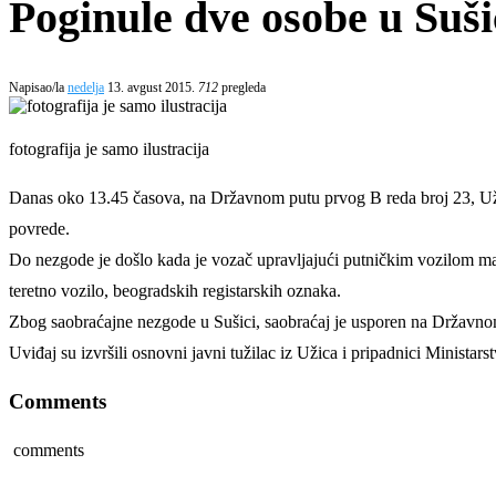
Poginule dve osobe u Suši
Napisao/la
nedelja
13. avgust 2015.
712
pregleda
fotografija je samo ilustracija
Danas oko 13.45 časova, na Državnom putu prvog B reda broj 23, Užice
povrede.
Do nezgode je došlo kada je vozač upravljajući putničkim vozilom mark
teretno vozilo, beogradskih registarskih oznaka.
Zbog saobraćajne nezgode u Sušici, saobraćaj je usporen na Državnom
Uviđaj su izvršili osnovni javni tužilac iz Užica i pripadnici Ministars
Comments
comments