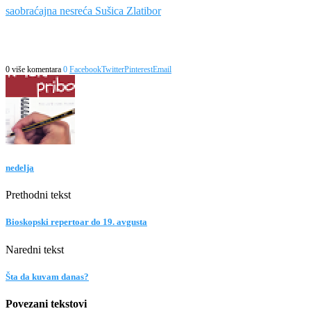
saobraćajna nesreća Sušica Zlatibor
0 više komentara
0
Facebook
Twitter
Pinterest
Email
nedelja
Prethodni tekst
Bioskopski repertoar do 19. avgusta
Naredni tekst
Šta da kuvam danas?
Povezani tekstovi