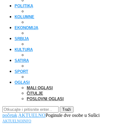
POLITIKA
KOLUMNE
EKONOMIJA
SRBIJA
KULTURA
SATIRA
SPORT
OGLASI
MALI OGLASI
ČITULJE
POSLOVNI OGLASI
Traži
početak
AKTUELNO
Poginule dve osobe u Sušici
AKTUELNO
INFO