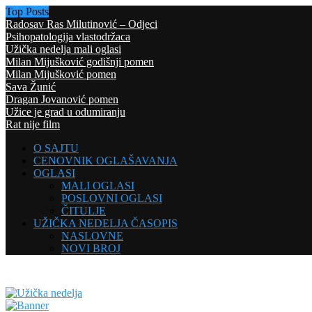
Top Posts
Radosav Ras Milutinović – Odjeci
Psihopatologija vlastodržaca
Užička nedelja mali oglasi
Milan Mijušković godišnji pomen
Milan Mijušković pomen
Sava Žunić
Dragan Jovanović pomen
Užice je grad u odumiranju
Rat nije film
O SAJTU
CENOVNIK OGLAŠAVANJA
OGLASI
MALI OGLASI
POSLOVNI OGLASI
ČITULJE
UŽIČKA NEDELJA ČASOPIS
NASLOVNE
NOVI BROJ