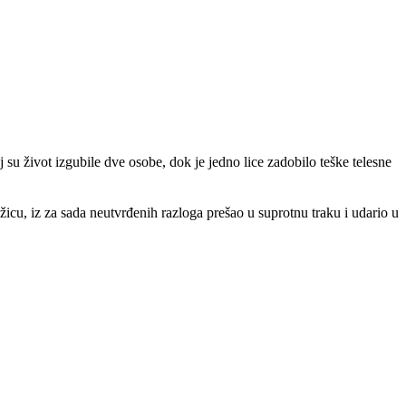
u život izgubile dve osobe, dok je jedno lice zadobilo teške telesne
icu, iz za sada neutvrđenih razloga prešao u suprotnu traku i udario u