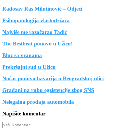
Radosav Ras Milutinović – Odjeci
Psihopatologija vlastodržaca
Najviše me razočarao Tadić
The Bestbeat ponovo u Užicu!
Bluz sa vranama
Prekršajni sud u Užicu
Noćas ponovo havarija u Beogradskoj ulici
Građani na rubu egzistencije zbog SNS
Nelegalna prodaja automobila
Napišite komentar