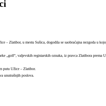
ci
 – Zlatibor, u mestu Sušica, dogodila se saobraćajna nezgoda u kojoj s
e „golf“, valjevskih registarskih oznaka, iz pravca Zlatibora prema Už
 putu Užice – Zlatibor.
tva unutrašnjih poslova.