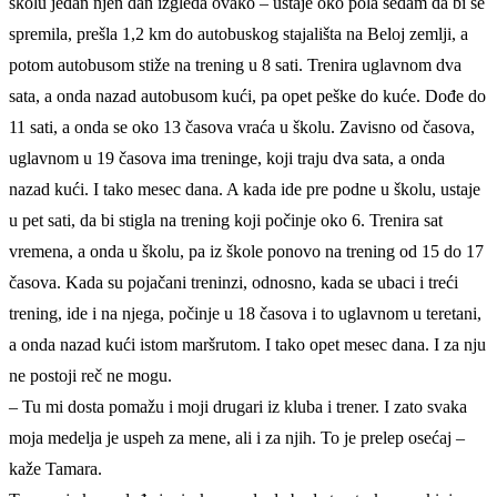
školu jedan njen dan izgleda ovako – ustaje oko pola sedam da bi se
spremila, prešla 1,2 km do autobuskog stajališta na Beloj zemlji, a
potom autobusom stiže na trening u 8 sati. Trenira uglavnom dva
sata, a onda nazad autobusom kući, pa opet peške do kuće. Dođe do
11 sati, a onda se oko 13 časova vraća u školu. Zavisno od časova,
uglavnom u 19 časova ima treninge, koji traju dva sata, a onda
nazad kući. I tako mesec dana. A kada ide pre podne u školu, ustaje
u pet sati, da bi stigla na trening koji počinje oko 6. Trenira sat
vremena, a onda u školu, pa iz škole ponovo na trening od 15 do 17
časova. Kada su pojačani treninzi, odnosno, kada se ubaci i treći
trening, ide i na njega, počinje u 18 časova i to uglavnom u teretani,
a onda nazad kući istom maršrutom. I tako opet mesec dana. I za nju
ne postoji reč ne mogu.
– Tu mi dosta pomažu i moji drugari iz kluba i trener. I zato svaka
moja medelja je uspeh za mene, ali i za njih. To je prelep osećaj –
kaže Tamara.