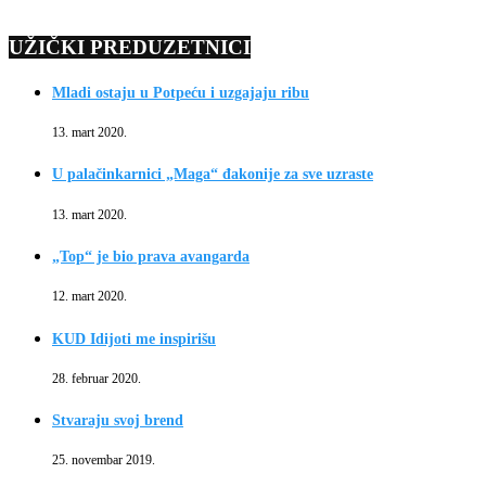
UŽIČKI PREDUZETNICI
Mladi ostaju u Potpeću i uzgajaju ribu
13. mart 2020.
U palačinkarnici „Maga“ đakonije za sve uzraste
13. mart 2020.
„Top“ je bio prava avangarda
12. mart 2020.
KUD Idijoti me inspirišu
28. februar 2020.
Stvaraju svoj brend
25. novembar 2019.