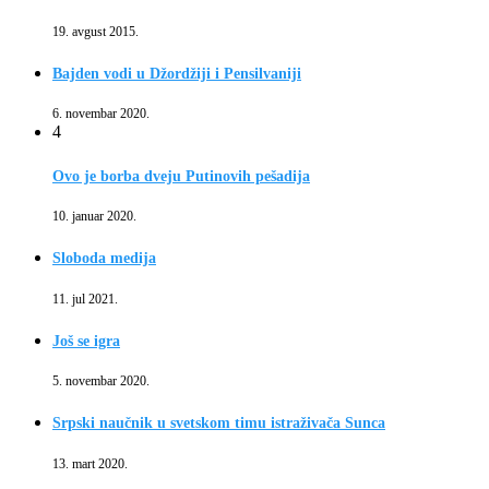
19. avgust 2015.
Bajden vodi u Džordžiji i Pensilvaniji
6. novembar 2020.
4
Ovo je borba dveju Putinovih pešadija
10. januar 2020.
Sloboda medija
11. jul 2021.
Još se igra
5. novembar 2020.
Srpski naučnik u svetskom timu istraživača Sunca
13. mart 2020.