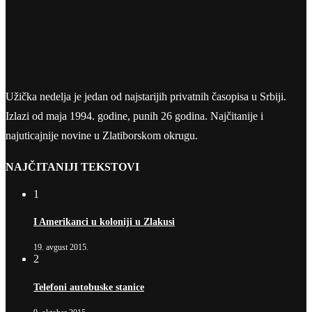
Užička nedelja je jedan od najstarijih privatnih časopisa u Srbiji.
Izlazi od maja 1994. godine, punih 26 godina. Najčitanije i
najuticajnije novine u Zlatiborskom okrugu.
NAJČITANIJI TEKSTOVI
1
I Amerikanci u koloniji u Zlakusi
19. avgust 2015.
2
Telefoni autobuske stanice