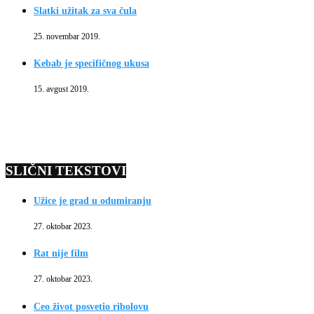
Slatki užitak za sva čula
25. novembar 2019.
Kebab je specifičnog ukusa
15. avgust 2019.
SLIČNI TEKSTOVI
Užice je grad u odumiranju
27. oktobar 2023.
Rat nije film
27. oktobar 2023.
Ceo život posvetio ribolovu