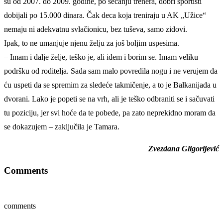
su od 2007. do 2009. godine, po sećanju trenera, dobri sportisti
dobijali po 15.000 dinara. Čak deca koja treniraju u AK „Užice“
nemaju ni adekvatnu svlačionicu, bez tuševa, samo zidovi.
Ipak, to ne umanjuje njenu želju za još boljim uspesima.
– Imam i dalje želje, teško je, ali idem i borim se. Imam veliku
podršku od roditelja. Sada sam malo povredila nogu i ne verujem da
ću uspeti da se spremim za sledeće takmičenje, a to je Balkanijada u
dvorani. Lako je popeti se na vrh, ali je teško odbraniti se i sačuvati
tu poziciju, jer svi hoće da te pobede, pa zato neprekidno moram da
se dokazujem – zaključila je Tamara.
Zvezdana Gligorijević
Comments
comments