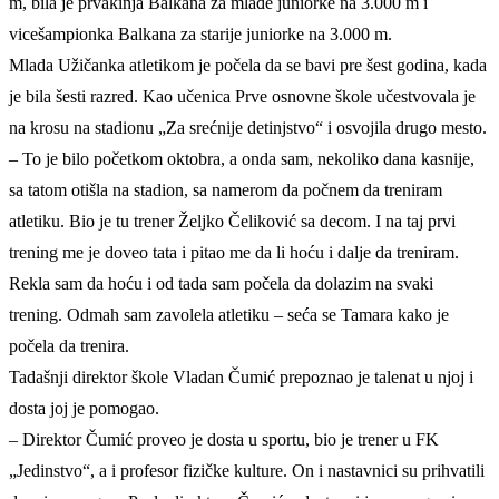
m, bila je prvakinja Balkana za mlađe juniorke na 3.000 m i
vicešampionka Balkana za starije juniorke na 3.000 m.
Mlada Užičanka atletikom je počela da se bavi pre šest godina, kada
je bila šesti razred. Kao učenica Prve osnovne škole učestvovala je
na krosu na stadionu „Za srećnije detinjstvo“ i osvojila drugo mesto.
– To je bilo početkom oktobra, a onda sam, nekoliko dana kasnije,
sa tatom otišla na stadion, sa namerom da počnem da treniram
atletiku. Bio je tu trener Željko Čeliković sa decom. I na taj prvi
trening me je doveo tata i pitao me da li hoću i dalje da treniram.
Rekla sam da hoću i od tada sam počela da dolazim na svaki
trening. Odmah sam zavolela atletiku – seća se Tamara kako je
počela da trenira.
Tadašnji direktor škole Vladan Čumić prepoznao je talenat u njoj i
dosta joj je pomogao.
– Direktor Čumić proveo je dosta u sportu, bio je trener u FK
„Jedinstvo“, a i profesor fizičke kulture. On i nastavnici su prihvatili