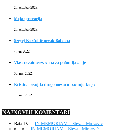
27. oktobar 2023.
Moja generacija
27. oktobar 2023.
Sergej Kurćubić prvak Balkana
4. jun 2022.
Vlast nezainteresovana za pošumljavanje
30. maj 2022.
Kristina osvojila drugo mesto u bacanju kugle
16. maj 2022.
NAJNOVIJI KOMENTARI
Bata D.
na
IN MEMORIAM – Stevan Mirković
milan
na
IN MEMORIAM – Stevan Mirković