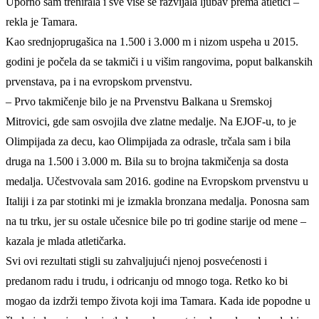
Uporno sam trenirala i sve više se razvijala ljubav prema atletici –
rekla je Tamara.
Kao srednjoprugašica na 1.500 i 3.000 m i nizom uspeha u 2015.
godini je počela da se takmiči i u višim rangovima, poput balkanskih
prvenstava, pa i na evropskom prvenstvu.
– Prvo takmičenje bilo je na Prvenstvu Balkana u Sremskoj
Mitrovici, gde sam osvojila dve zlatne medalje. Na EJOF-u, to je
Olimpijada za decu, kao Olimpijada za odrasle, trčala sam i bila
druga na 1.500 i 3.000 m. Bila su to brojna takmičenja sa dosta
medalja. Učestvovala sam 2016. godine na Evropskom prvenstvu u
Italiji i za par stotinki mi je izmakla bronzana medalja. Ponosna sam
na tu trku, jer su ostale učesnice bile po tri godine starije od mene –
kazala je mlada atletičarka.
Svi ovi rezultati stigli su zahvaljujući njenoj posvećenosti i
predanom radu i trudu, i odricanju od mnogo toga. Retko ko bi
mogao da izdrži tempo života koji ima Tamara. Kada ide popodne u