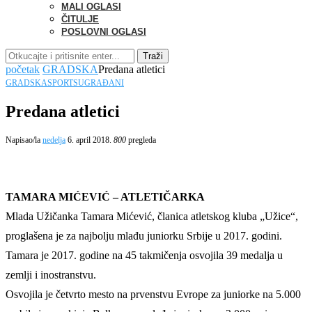
MALI OGLASI
ČITULJE
POSLOVNI OGLASI
Traži
početak
GRADSKA
Predana atletici
GRADSKA
SPORT
SUGRAĐANI
Predana atletici
Napisao/la
nedelja
6. april 2018.
800
pregleda
TAMARA MIĆEVIĆ – ATLETIČARKA
Mlada Užičanka Tamara Mićević, članica atletskog kluba „Užice“,
proglašena je za najbolju mlađu juniorku Srbije u 2017. godini.
Tamara je 2017. godine na 45 takmičenja osvojila 39 medalja u
zemlji i inostranstvu.
Osvojila je četvrto mesto na prvenstvu Evrope za juniorke na 5.000