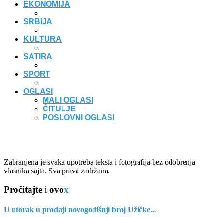
EKONOMIJA
SRBIJA
KULTURA
SATIRA
SPORT
OGLASI
MALI OGLASI
ČITULJE
POSLOVNI OGLASI
Zabranjena je svaka upotreba teksta i fotografija bez odobrenja
vlasnika sajta. Sva prava zadržana.
Pročitajte i ovo
x
U utorak u prodaji novogodišnji broj Užičke...