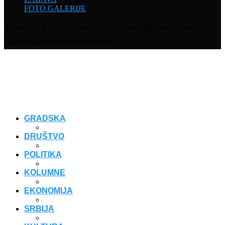
FOTO GALERIJE
Zabranjena je svaka upotreba teksta i fotografija bez odobrenja
vlasnika sajta. Sva prava zadržana.
GRADSKA
DRUŠTVO
POLITIKA
KOLUMNE
EKONOMIJA
SRBIJA