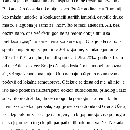
Tamara je kao mlađa juniorka uspela da bude trostruka prvakinja
Balkana, što do sada niko nije uspeo. Prošle godine je u Rumuniji,
kao mlađa juniorka, u konkurenciji starijih juniorki, osvojila drugo
mesto, a izgubila je samo za „nos“, što bi rekli atletičari. Ali, bez
obzira na to, ona već četiri godine za redom dobija titulu sa
prefiksom „naj“ i u tome nema konkurenciju. Ona je bila najbolja
sportistkinja Srbije za pionirke 2015. godine, za mlađe juniorke
2016. i 2017 , a najbolji mladi sportista Užica 2014. godine. I zato
od nje Atletski savez Srbije očekuje dosta. To su mnogi prepoznali,
ali, s druge strane, ona i njen klub nemaju baš puno razumevanja,
počevši od lokalne samouprave. Očekuje se dosta od nje, ali njoj je
isto tako potreban fizioterapeut, doktor, nutricionista, psiholog i zato
su svi dobro došli koji hoće i mogu da pomognu Tamari i klubu.
Hemijska olovka i penkala, koju je nedavno dobila od Grada Užica,
jesu lep poklon za sećanje na prijem, ali bi joj mnogo više pomoglo
da su joj umesto toga kupili par patika ili poklonili vaučer. Nekada