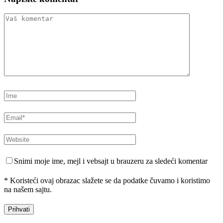
Snimi moje ime, mejl i vebsajt u brauzeru za sledeći komentar
* Koristeći ovaj obrazac slažete se da podatke čuvamo i koristimo
na našem sajtu.