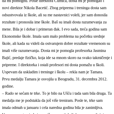
da mi pomognu. Posle direktora Čumića, dosta mi je pomogao i
novi direktor Nikola Bacetić. Zbog priprema i treninga dosta sam
odsustvovala iz škole, ali su me nastavnici voleli, jer sam donosila
rezultate i pronosila ime škole. Baš su imali dosta razumevanja za
mene. Bila je i dobar i primeran đak. I evo sada, treća godina sam
Ekonomske škole. Imala sam malo problema na početku srednje
škole, ali kada su videli da ostvarujem dobre rezultate vremenom su
imali više razumevanja. Dosta mi je pomogla profesorka Jasmina
Bajić, predaje fizičko, koja ide sa mnom skoro na svako takmičenje i
pripreme. I direktorka i ostali profesori mi dosta pomažu u školi.
Uspevam da uskladim i treninge i školu – rekla nam je Tamara.
Prvu medalju Tamara je osvojila u Beogradu, 31. decembra 2012.
godine.
– Rado se sećam te trke. To je bilo na Ušću i tada sam bila druga. Ta
medalja me je podstakla da još više treniram. Posle te, trke sam
imala odmah u januaru i cela naredna godina bila je zanimljiva.