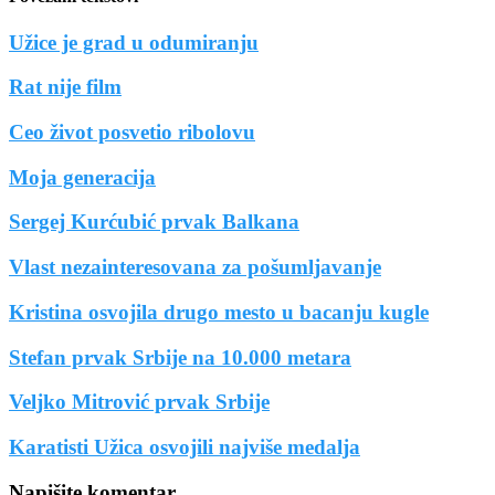
Užice je grad u odumiranju
Rat nije film
Ceo život posvetio ribolovu
Moja generacija
Sergej Kurćubić prvak Balkana
Vlast nezainteresovana za pošumljavanje
Kristina osvojila drugo mesto u bacanju kugle
Stefan prvak Srbije na 10.000 metara
Veljko Mitrović prvak Srbije
Karatisti Užica osvojili najviše medalja
Napišite komentar