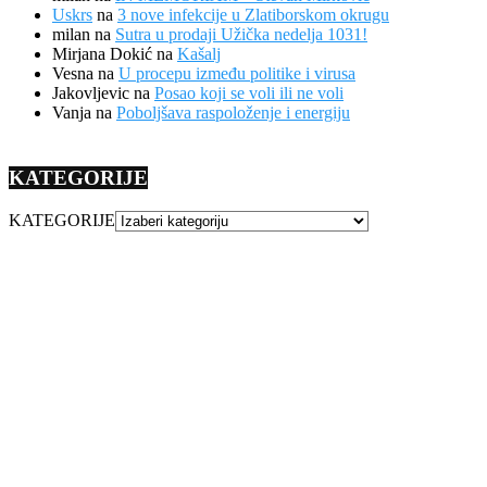
Uskrs
na
3 nove infekcije u Zlatiborskom okrugu
milan
na
Sutra u prodaji Užička nedelja 1031!
Mirjana Dokić
na
Kašalj
Vesna
na
U procepu između politike i virusa
Jakovljevic
na
Posao koji se voli ili ne voli
Vanja
na
Poboljšava raspoloženje i energiju
KATEGORIJE
KATEGORIJE