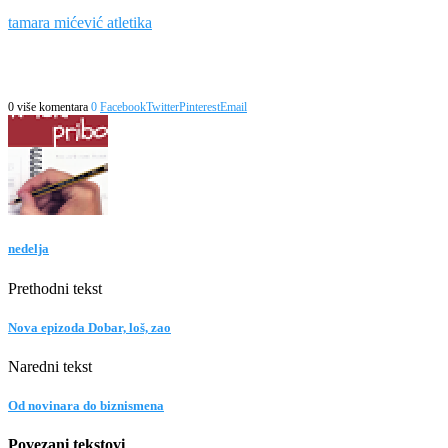
tamara mićević atletika
0 više komentara
0
Facebook
Twitter
Pinterest
Email
nedelja
Prethodni tekst
Nova epizoda Dobar, loš, zao
Naredni tekst
Od novinara do biznismena
Povezani tekstovi