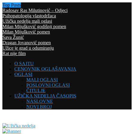
Top Posts
Radosav Ras Milutinović – Odjeci
Psihopatologija vlastodržaca
Užička nedelja mali oglasi
Milan Mijušković godišnji pomen
Milan Mijušković pomen
Sava Žunić
Dragan Jovanović pomen
Užice je grad u odumiranju
Rat nije film
O SAJTU
CENOVNIK OGLAŠAVANJA
OGLASI
MALI OGLASI
POSLOVNI OGLASI
ČITULJE
UŽIČKA NEDELJA ČASOPIS
NASLOVNE
NOVI BROJ