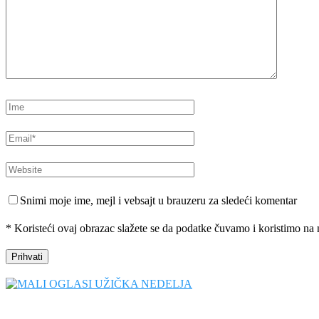
Snimi moje ime, mejl i vebsajt u brauzeru za sledeći komentar
* Koristeći ovaj obrazac slažete se da podatke čuvamo i koristimo na 