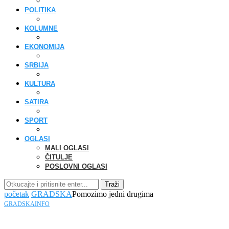
POLITIKA
KOLUMNE
EKONOMIJA
SRBIJA
KULTURA
SATIRA
SPORT
OGLASI
MALI OGLASI
ČITULJE
POSLOVNI OGLASI
Traži
početak
GRADSKA
Pomozimo jedni drugima
GRADSKA
INFO