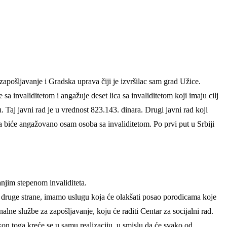
pošljavanje i Gradska uprava čiji je izvršilac sam grad Užice.
a invaliditetom i angažuje deset lica sa invaliditetom koji imaju cilj
. Taj javni rad je u vrednost 823.143. dinara. Drugi javni rad koji
 biće angažovano osam osoba sa invaliditetom. Po prvi put u Srbiji
anjim stepenom invaliditeta.
sa druge strane, imamo uslugu koja će olakšati posao porodicama koje
lne službe za zapošljavanje, koju će raditi Centar za socijalni rad.
kon toga kreće se u samu realizaciju, u smislu da će svako od