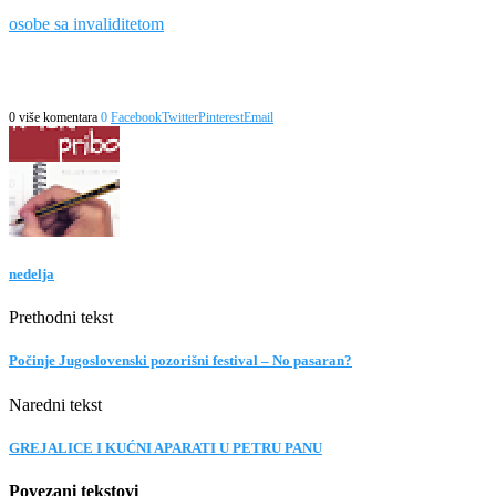
osobe sa invaliditetom
0 više komentara
0
Facebook
Twitter
Pinterest
Email
nedelja
Prethodni tekst
Počinje Jugoslovenski pozorišni festival – No pasaran?
Naredni tekst
GREJALICE I KUĆNI APARATI U PETRU PANU
Povezani tekstovi