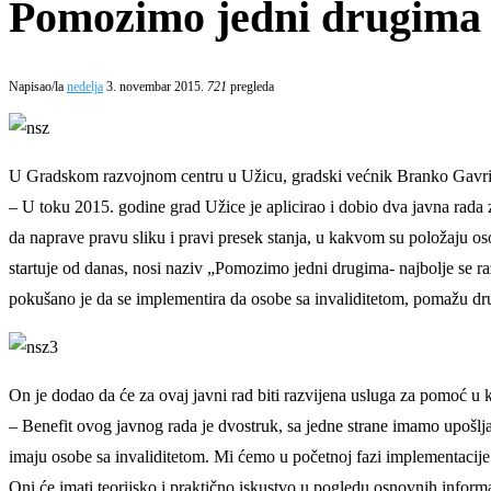
Pomozimo jedni drugima
Napisao/la
nedelja
3. novembar 2015.
721
pregleda
U Gradskom razvojnom centru u Užicu, gradski većnik Branko Gavrilovi
– U toku 2015. godine grad Užice je aplicirao i dobio dva javna rada z
da naprave pravu sliku i pravi presek stanja, u kakvom su položaju osob
startuje od danas, nosi naziv „Pomozimo jedni drugima- najbolje se r
pokušano je da se implementira da osobe sa invaliditetom, pomažu dr
On je dodao da će za ovaj javni rad biti razvijena usluga za pomoć u k
– Benefit ovog javnog rada je dvostruk, sa jedne strane imamo upošlja
imaju osobe sa invaliditetom. Mi ćemo u početnoj fazi implementacije o
Oni će imati teorijsko i praktično iskustvo u pogledu osnovnih informa