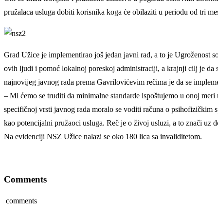
pružalaca usluga dobiti korisnika koga će obilaziti u periodu od tri me
Grad Užice je implementirao još jedan javni rad, a to je Ugroženost soci
ovih ljudi i pomoć lokalnoj poreskoj administraciji, a krajnji cilj je 
najnovijeg javnog rada prema Gavrilovićevim rečima je da se impleme
– Mi ćemo se truditi da minimalne standarde ispoštujemo u onoj meri 
specifičnoj vrsti javnog rada moralo se voditi računa o psihofizičkim
kao potencijalni pružaoci usluga. Reč je o živoj usluzi, a to znači uz d
Na evidenciji NSZ Užice nalazi se oko 180 lica sa invaliditetom.
Comments
comments