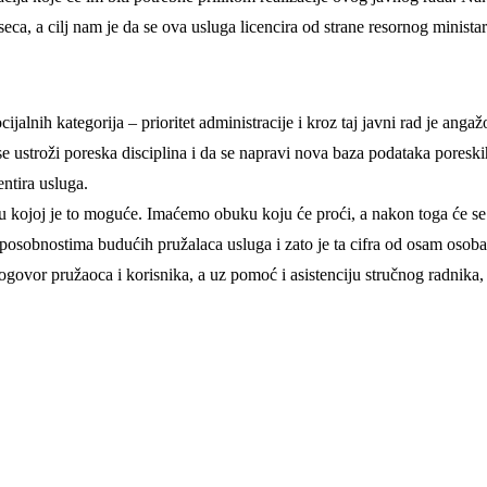
seca, a cilj nam je da se ova usluga licencira od strane resornog ministar
jalnih kategorija – prioritet administracije i kroz taj javni rad je anga
da se ustroži poreska disciplina i da se napravi nova baza podataka pore
ntira usluga.
u kojoj je to moguće. Imaćemo obuku koju će proći, a nakon toga će se 
 sposobnostima budućih pružalaca usluga i zato je ta cifra od osam osob
ogovor pružaoca i korisnika, a uz pomoć i asistenciju stručnog radnika, pr