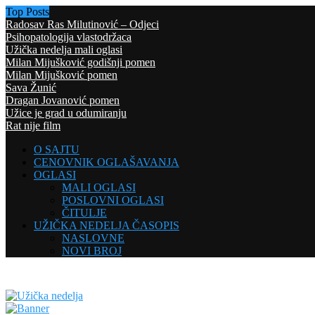
Top Posts
Radosav Ras Milutinović – Odjeci
Psihopatologija vlastodržaca
Užička nedelja mali oglasi
Milan Mijušković godišnji pomen
Milan Mijušković pomen
Sava Žunić
Dragan Jovanović pomen
Užice je grad u odumiranju
Rat nije film
O SAJTU
CENOVNIK OGLAŠAVANJA
OGLASI
MALI OGLASI
POSLOVNI OGLASI
ČITULJE
UŽIČKA NEDELJA ČASOPIS
NASLOVNE
NOVI BROJ