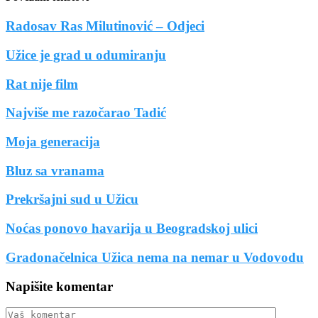
Radosav Ras Milutinović – Odjeci
Užice je grad u odumiranju
Rat nije film
Najviše me razočarao Tadić
Moja generacija
Bluz sa vranama
Prekršajni sud u Užicu
Noćas ponovo havarija u Beogradskoj ulici
Gradonačelnica Užica nema na nemar u Vodovodu
Napišite komentar