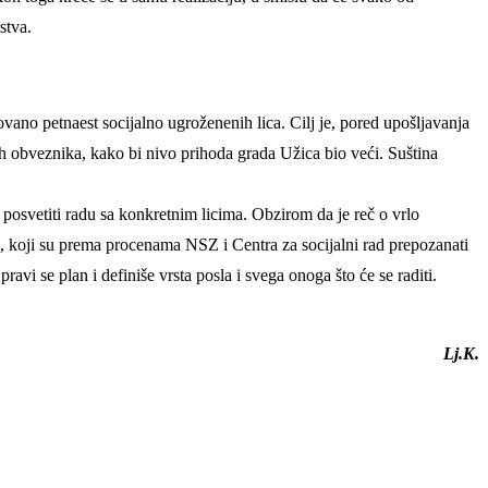
stva.
žovano petnaest socijalno ugroženenih lica. Cilj je, pored upošljavanja
skih obveznika, kako bi nivo prihoda grada Užica bio veći. Suština
posvetiti radu sa konkretnim licima. Obzirom da je reč o vrlo
a, koji su prema procenama NSZ i Centra za socijalni rad prepozanati
avi se plan i definiše vrsta posla i svega onoga što će se raditi.
Lj.K.