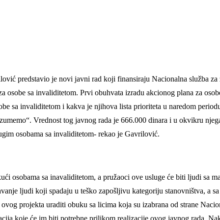
ć predstavio je novi javni rad koji finansiraju Nacionalna služba za za
a osobe sa invaliditetom. Prvi obuhvata izradu akcionog plana za osobe s
e sa invaliditetom i kakva je njihova lista prioriteta u naredom periodu
azumemo“. Vrednost tog javnog rada je 666.000 dinara i u okvikru njega
ugim osobama sa invaliditetom- rekao je Gavrilović.
ući osobama sa inavaliditetom, a pružaoci ove usluge će biti ljudi sa m
vanje ljudi koji spadaju u teško zapošljivu kategoriju stanovništva, a 
vog projekta uraditi obuku sa licima koja su izabrana od strane Naciona
cija koje će im biti potrebne prilikom realizacije ovog javnog rada. Na