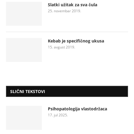
Slatki užitak za sva čula
25. novembar 2019.
Kebab je specifičnog ukusa
15. avgust 2019.
SLIČNI TEKSTOVI
Psihopatologija vlastodržaca
17. jul 2025.