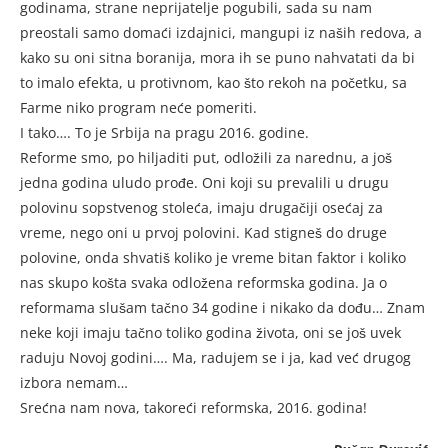
godinama, strane neprijatelje pogubili, sada su nam
preostali samo domaći izdajnici, mangupi iz naših redova, a
kako su oni sitna boranija, mora ih se puno nahvatati da bi
to imalo efekta, u protivnom, kao što rekoh na početku, sa
Farme niko program neće pomeriti.
I tako…. To je Srbija na pragu 2016. godine.
Reforme smo, po hiljaditi put, odložili za narednu, a još
jedna godina uludo prođe. Oni koji su prevalili u drugu
polovinu sopstvenog stoleća, imaju drugačiji osećaj za
vreme, nego oni u prvoj polovini. Kad stigneš do druge
polovine, onda shvatiš koliko je vreme bitan faktor i koliko
nas skupo košta svaka odložena reformska godina. Ja o
reformama slušam tačno 34 godine i nikako da dođu… Znam
neke koji imaju tačno toliko godina života, oni se još uvek
raduju Novoj godini…. Ma, radujem se i ja, kad već drugog
izbora nemam…
Srećna nam nova, takoreći reformska, 2016. godina!