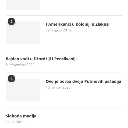
2
I Amerikanci u koloniji u Zlakusi
19. avgust 2015.
Bajden vodi u Džordžiji i Pensilvaniji
6. novembar 2020.
4
Ovo je borba dveju Putinovih pešadija
10. januar 2020.
Sloboda medija
11. jul 2021.