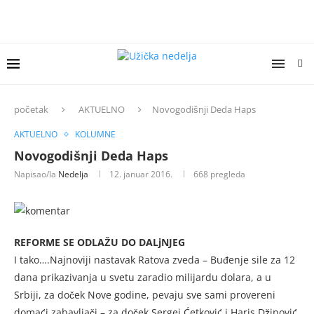
početak
AKTUELNO
Novogodišnji Deda Haps
AKTUELNO
KOLUMNE
Novogodišnji Deda Haps
Napisao/la
Nedelja
12. januar 2016.
668
pregleda
REFORME SE ODLAŽU DO DALjNJEG
I tako….Najnoviji nastavak Ratova zveda – Buđenje sile za 12
dana prikazivanja u svetu zaradio milijardu dolara, a u
Srbiji, za doček Nove godine, pevaju sve sami provereni
domaći zabavljači – za doček Sergej Ćetković i Haris Džinović,