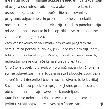
Iskren da budem, rijalitije uopšte ne gledam, pa tako nisam
ni ovaj sa osamdeset učesnika, a ako se pitate kako to
uspevam, kada su raznim bućkurišem zatrovani svi
programi, odgovor je vrlo prost, ima tome već nekoliko
meseci, uopšte ne gledam televiziju. Gledam poneku seriju
od 22 sata na Foksu i to bi bilo optrilike sve, ostalo vreme,
zabavlja me Beograd 202.
Zato već nekoliko dana razmišljam kakav program da
osmislim za porodični doček, jer đubre koje emituju na tv,
toliko je nepodnošljivo, da čovek, pri iole zdravoj pameti,
jednostavno sve domaće kanale treba precrtati.
Ono što je posebno privuklo moju pažnju, a i logično je, jer
su me oduvek zanimala ljudska prava i slobode, zbog čega
se već četvrt decenije i bavim novinarstvom, to je izveštaj
Saveta za borbu protiv korupcije, koji smo pre par dana
objavili na našem sajtu www.uzickanedelja.rs
Možda će se neko setiti da su Užička nedelja i Peščanik
jedini u Srbiji objavili prvi izveštaj o finansiranju medija, koji