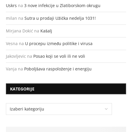
Uskrs
na
3 nove infekcije u Zlatiborskom okrugu
milan
na
Sutra u prodaji Užička nedelja 1031!
Mirjana Dokić
na
Kašalj
Vesna
na
U procepu između politike i virusa
Jakovljevic
na
Posao koji se voli ili ne voli
Vanja
na
Poboljšava raspoloženje i energiju
KATEGORIJE