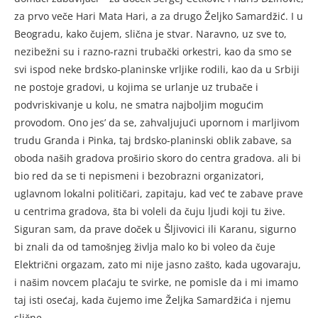
za prvo veče Hari Mata Hari, a za drugo Željko Samardžić. I u
Beogradu, kako čujem, slična je stvar. Naravno, uz sve to,
nezibežni su i razno-razni trubački orkestri, kao da smo se
svi ispod neke brdsko-planinske vrljike rodili, kao da u Srbiji
ne postoje gradovi, u kojima se urlanje uz trubače i
podvriskivanje u kolu, ne smatra najboljim mogućim
provodom. Ono jes’ da se, zahvaljujući upornom i marljivom
trudu Granda i Pinka, taj brdsko-planinski oblik zabave, sa
oboda naših gradova proširio skoro do centra gradova. ali bi
bio red da se ti nepismeni i bezobrazni organizatori,
uglavnom lokalni političari, zapitaju, kad već te zabave prave
u centrima gradova, šta bi voleli da čuju ljudi koji tu žive.
Siguran sam, da prave doček u Šljivovici ili Karanu, sigurno
bi znali da od tamošnjeg življa malo ko bi voleo da čuje
Električni orgazam, zato mi nije jasno zašto, kada ugovaraju,
i našim novcem plaćaju te svirke, ne pomisle da i mi imamo
taj isti osećaj, kada čujemo ime Željka Samardžića i njemu
slične.