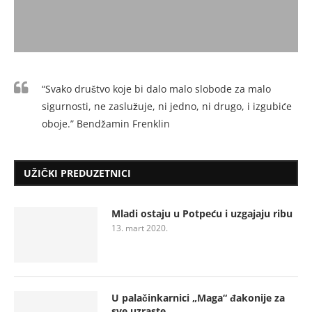
“Svako društvo koje bi dalo malo slobode za malo
sigurnosti, ne zaslužuje, ni jedno, ni drugo, i izgubiće
oboje.” Bendžamin Frenklin
UŽIČKI PREDUZETNICI
Mladi ostaju u Potpeću i uzgajaju ribu
13. mart 2020.
U palačinkarnici „Maga“ đakonije za
sve uzraste