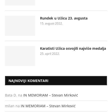
Rundek u Užicu 23. avgusta
15. avgust 2022.
Karatisti Užica osvojili najviše medalja
25. april 2022.
NAJNOVIJI KOMENTARI
Bata D.
na
IN MEMORIAM – Stevan Mirković
milan
na
IN MEMORIAM – Stevan Mirković