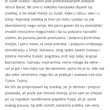
je Savet uradio i objavio pod predsedavanjem pokojne
Verice Barać. Mi smo u nekoliko nastavaka objavili taj
izveštaj, a svi ostali mediji su ćutali. Kako u Užicu, tako i u
Srbiji. Najnoviji izveštaj je treći po redu i podaci su još
skandalozniji nego ranije, što jasno govori da su vlastodršci
shvatili neslućene mogućnosti i da su potpuno razradili
sistem, da parama javnih preduzeća, i potpuno kontrolišu
medije, i peru novac za svoje potrebe, i potpuno uništavaju
demokratiju u Srbiji. Naravno, zbog opšte zavere ćutanja i
totalne moralne truleži, pogotovu onih koji sebe, krajnje
bezrazložno, nazivaju novinarima, nema nikoga da vikne –
car je go! I ovo malo nas što kevćemo, jasno mi je to, više sve
oko sebe nerviramo, nego što se poštuje i uvažava naš stav.
Tužno. Tužno…
Ne bih da prepričavam taj izveštaj, jer je obiman i prepun
podataka, ali posle par minuta čitanja, prvo sam se smejao,
jer su napokon razotkrivene pojedine hulje, ali je, posle
svakog pasusa, taj jetki osmeh zamenila srdžba, sve veća,