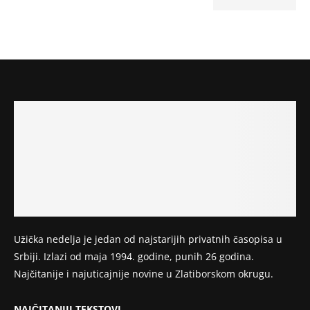
Užička nedelja je jedan od najstarijih privatnih časopisa u
Srbiji. Izlazi od maja 1994. godine, punih 26 godina.
Najčitanije i najuticajnije novine u Zlatiborskom okrugu.
NAJČITANIJI TEKSTOVI