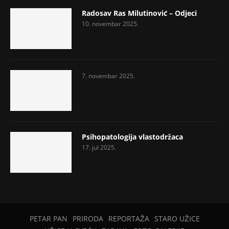
Radosav Ras Milutinović – Odjeci
10. novembar 2025.
7. novembar 2025.
Psihopatologija vlastodržaca
17. jul 2025.
PETAR PAN
PRIRODA
REPORTAŽA
STARO UŽICE