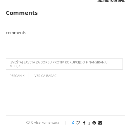
Dušan Đurović
Comments
comments
IZVEŠTAJ SAVETA ZA BORBU PROTIV KORUPCIJE O FINANSIRANJU
MEDIJA
PESCANIK
VERICA BARAĆ
0 više komentara
0