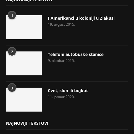
1
I Amerikanci u koloniji u Zlakusi
19. avgust 2015.
2
Telefoni autobuske stanice
9. oktobar 2015.
3
Cvet, slon ili bojkot
11. januar 2020.
NAJNOVIJI TEKSTOVI