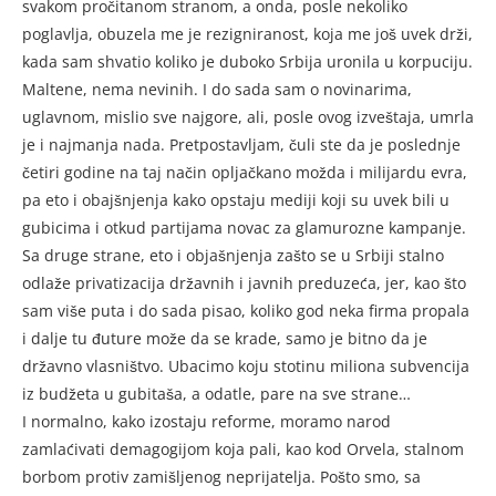
svakom pročitanom stranom, a onda, posle nekoliko
poglavlja, obuzela me je rezigniranost, koja me još uvek drži,
kada sam shvatio koliko je duboko Srbija uronila u korpuciju.
Maltene, nema nevinih. I do sada sam o novinarima,
uglavnom, mislio sve najgore, ali, posle ovog izveštaja, umrla
je i najmanja nada. Pretpostavljam, čuli ste da je poslednje
četiri godine na taj način opljačkano možda i milijardu evra,
pa eto i obajšnjenja kako opstaju mediji koji su uvek bili u
gubicima i otkud partijama novac za glamurozne kampanje.
Sa druge strane, eto i objašnjenja zašto se u Srbiji stalno
odlaže privatizacija državnih i javnih preduzeća, jer, kao što
sam više puta i do sada pisao, koliko god neka firma propala
i dalje tu đuture može da se krade, samo je bitno da je
državno vlasništvo. Ubacimo koju stotinu miliona subvencija
iz budžeta u gubitaša, a odatle, pare na sve strane…
I normalno, kako izostaju reforme, moramo narod
zamlaćivati demagogijom koja pali, kao kod Orvela, stalnom
borbom protiv zamišljenog neprijatelja. Pošto smo, sa