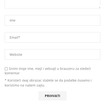
Snimi moje ime, mejl i vebsajt u brauzeru za sledeći
komentar
* Koristeći ovaj obrazac slažete se da podatke čuvamo i
koristimo na našem sajtu.