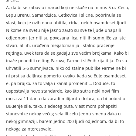
A, da bi se zabavio i narod koji ne skače na minus 5 uz Cecu,
Lepu Brenu, Samardžića, Ćetkovića i slične, pobrinula se
vlast, koja je ovih dana uhitila, cirka, nekih osamdeset ljudi…
Nikome na svetu nije jasno zašto su sve te ljude uhapsili
odjednom, jer niti su povezana lica, niti ih sumnjiče za iste
stvari, ali ih, urođena megalomanija i stalno praćenje
rejtinga, uvek tera da se gađaju sve većim brojkama. Kako bi
inače pobedili rejting Parova, Farme i sličnih rijalitija. Da su
uhvatili 5-6 sumnjivaca, niko od stalne publike Farme ne bi
ni prst sa daljinca pomerio, ovako, kada se čuje osamdeset,
e, pa brajko, za to valja i kanal promeniti… Doduše, to
uspostavlja nove standarde, kao što sutra neki novi film
mora za 11 dana da zaradi milijardu dolara, da bi pobedio
Buđenje sile, tako, sledećeg puta, vlast mora pohapsiti
stanovnike nekog većeg sela ili celu jednu smenu đaka u
nekoj gimnaziji, barem jedno 200 ljudi odjednom, da bi to
nekoga zainteresovalo…