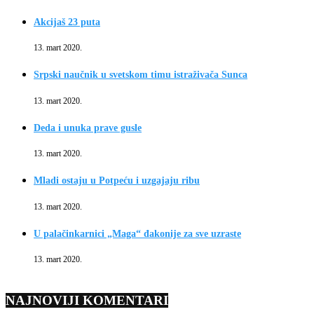
Akcijaš 23 puta
13. mart 2020.
Srpski naučnik u svetskom timu istraživača Sunca
13. mart 2020.
Deda i unuka prave gusle
13. mart 2020.
Mladi ostaju u Potpeću i uzgajaju ribu
13. mart 2020.
U palačinkarnici „Maga“ đakonije za sve uzraste
13. mart 2020.
NAJNOVIJI KOMENTARI