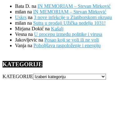
Bata D.
na
IN MEMORIAM – Stevan Mirković
milan
na
IN MEMORIAM – Stevan Mirković
Uskrs
na
3 nove infekcije u Zlatiborskom okrugu
milan
na
Sutra u prodaji Užička nedelja 1031!
Mirjana Dokić
na
Kašalj
Vesna
na
U procepu između politike i virusa
Jakovljevic
na
Posao koji se voli ili ne voli
Vanja
na
Poboljšava raspoloženje i energiju
KATEGORIJE
KATEGORIJE