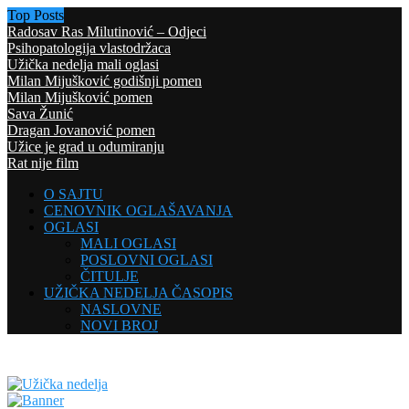
Top Posts
Radosav Ras Milutinović – Odjeci
Psihopatologija vlastodržaca
Užička nedelja mali oglasi
Milan Mijušković godišnji pomen
Milan Mijušković pomen
Sava Žunić
Dragan Jovanović pomen
Užice je grad u odumiranju
Rat nije film
O SAJTU
CENOVNIK OGLAŠAVANJA
OGLASI
MALI OGLASI
POSLOVNI OGLASI
ČITULJE
UŽIČKA NEDELJA ČASOPIS
NASLOVNE
NOVI BROJ