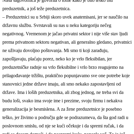
Naša sagovornica je govorila o tome kako je bilo teško biti
preduzetnik, a još teže preduzetnica.
– Preduzetnici su u Srbiji skoro uvek anatemisani, jer se naučilo na
državnu službu. Svrstavali su nas u neku kategoriju nečeg
negativnog. Vremenom je jačao privatni sektor i nije više stav ljudi
prema privatnom sektoru negativan, ali generalno gledano, privatnici
ne uživaju dovoljno poštovanja. Mi smo ti koji zarađuju,
zapošljavaju, plaćaju porez, neko ko je vrlo fleksibilan, jer
preduzetničke radnje su vrlo fleksibilne i vrlo brzo reagujemo na
prilagođavanje tržištu, praktično popunjavamo sve one potrebe koje
stanovnici jedne države imaju, ali smo nekako zapostavljeni od
države. Ima i loših preduzetnika, ali zbog jednog, ne treba svi da
budu loši, svako ima svoje ime i prezime, svoju firmu i nekakva
generalizacija je besmislena. A za žene preduzetnice je posebno
teško, jer živimo u području gde se podrazumeva, da šta god radi u
poslovnom smislu, od nje se kući očekuje i da spremi ručak, i da