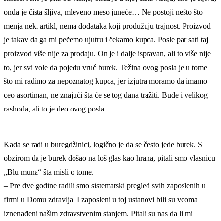
onda je čista šljiva, mleveno meso juneće… Ne postoji nešto što
menja neki artikl, nema dodataka koji produžuju trajnost. Proizvod
je takav da ga mi pečemo ujutru i čekamo kupca. Posle par sati taj
proizvod više nije za prodaju. On je i dalje ispravan, ali to više nije
to, jer svi vole da pojedu vruć burek. Težina ovog posla je u tome
što mi radimo za nepoznatog kupca, jer izjutra moramo da imamo
ceo asortiman, ne znajući šta će se tog dana tražiti. Bude i velikog
rashoda, ali to je deo ovog posla.
Kada se radi u buregdžinici, logično je da se često jede burek. S
obzirom da je burek došao na loš glas kao hrana, pitali smo vlasnicu
„Blu muna“ šta misli o tome.
– Pre dve godine radili smo sistematski pregled svih zaposlenih u
firmi u Domu zdravlja. I zaposleni u toj ustanovi bili su veoma
iznenađeni našim zdravstvenim stanjem. Pitali su nas da li mi