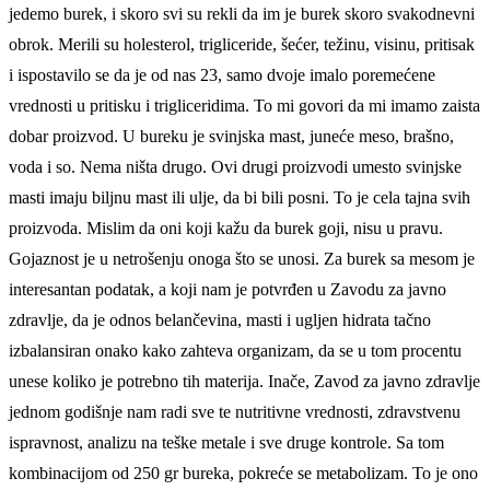
jedemo burek, i skoro svi su rekli da im je burek skoro svakodnevni
obrok. Merili su holesterol, trigliceride, šećer, težinu, visinu, pritisak
i ispostavilo se da je od nas 23, samo dvoje imalo poremećene
vrednosti u pritisku i trigliceridima. To mi govori da mi imamo zaista
dobar proizvod. U bureku je svinjska mast, juneće meso, brašno,
voda i so. Nema ništa drugo. Ovi drugi proizvodi umesto svinjske
masti imaju biljnu mast ili ulje, da bi bili posni. To je cela tajna svih
proizvoda. Mislim da oni koji kažu da burek goji, nisu u pravu.
Gojaznost je u netrošenju onoga što se unosi. Za burek sa mesom je
interesantan podatak, a koji nam je potvrđen u Zavodu za javno
zdravlje, da je odnos belančevina, masti i ugljen hidrata tačno
izbalansiran onako kako zahteva organizam, da se u tom procentu
unese koliko je potrebno tih materija. Inače, Zavod za javno zdravlje
jednom godišnje nam radi sve te nutritivne vrednosti, zdravstvenu
ispravnost, analizu na teške metale i sve druge kontrole. Sa tom
kombinacijom od 250 gr bureka, pokreće se metabolizam. To je ono