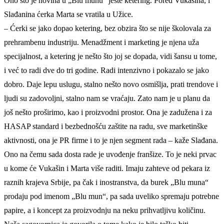
Ono što je novina u „Blu munu“ jeste ketering. Pored Vukašina, i
Slađanina ćerka Marta se vratila u Užice.
– Ćerki se jako dopao ketering, bez obzira što se nije školovala za
prehrambenu industriju. Menadžment i marketing je njena uža
specijalnost, a ketering je nešto što joj se dopada, vidi šansu u tome,
i već to radi dve do tri godine. Radi intenzivno i pokazalo se jako
dobro. Daje lepu uslugu, stalno nešto novo osmišlja, prati trendove i
ljudi su zadovoljni, stalno nam se vraćaju. Zato nam je u planu da
još nešto proširimo, kao i proizvodni prostor. Ona je zadužena i za
HASAP standard i bezbednošću zaštite na radu, sve marketinške
aktivnosti, ona je PR firme i to je njen segment rada – kaže Slađana.
Ono na čemu sada dosta rade je uvođenje franšize. To je neki prvac
u kome će Vukašin i Marta više raditi. Imaju zahteve od pekara iz
raznih krajeva Srbije, pa čak i inostranstva, da burek „Blu muna“
prodaju pod imenom „Blu mun“, pa sada uveliko spremaju potrebne
papire, a i koncept za proizvodnju na neku prihvatljivu količinu.