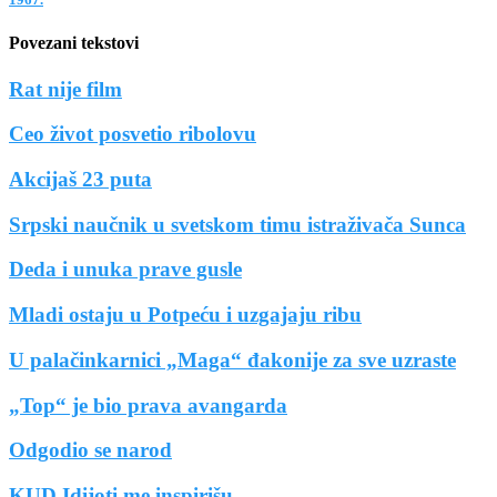
Povezani tekstovi
Rat nije film
Ceo život posvetio ribolovu
Akcijaš 23 puta
Srpski naučnik u svetskom timu istraživača Sunca
Deda i unuka prave gusle
Mladi ostaju u Potpeću i uzgajaju ribu
U palačinkarnici „Maga“ đakonije za sve uzraste
„Top“ je bio prava avangarda
Odgodio se narod
KUD Idijoti me inspirišu