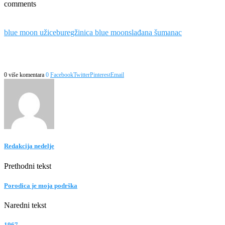
comments
blue moon užice
buregžinica blue moon
slađana šumanac
0 više komentara
0
Facebook
Twitter
Pinterest
Email
Redakcija nedelje
Prethodni tekst
Porodica je moja podrška
Naredni tekst
1967.