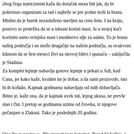
zbog čega nutricionisti kažu da doručak mora biti jak, da bi
pokrenuo organizam za rad i najbrže se pre podne troši ta hrana.
Mislim da je burek nezasluženo stavljen na crnu listu. I na kraju,
ponovo se protežira da se u ishrani koristi mast. Ja u mojoj kući
koristim samo svinjsku mast i maslinovo ulje za salatu. To je hrana
našeg područja i ne može drugačije na našem području, sa ovakvom
klimom da se šest meseci živi na sirovoj blitvi i spanaću – zaključila
je Slađana.
Za komplet lepinje nabavlja gotove lepinje u pekari u Adi, kod
Cana, jer kako kaže, kvalitet im je dobar, a da sami proizvode, isto
bi ih koštalo. Kajmak godinama nabavljaju od istih dobavljača.
Bitno je, kaže ona, da je kajmak uvek isti, lepog ukusa, ne prevše
slan i čist. I pretop se godinama uzima od čoveka, iz njegove
pečanjare u Zlakusi. Tako je poslednjih 20 godina.