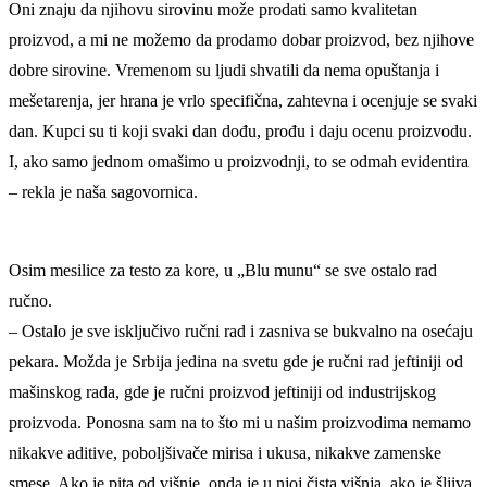
Oni znaju da njihovu sirovinu može prodati samo kvalitetan
proizvod, a mi ne možemo da prodamo dobar proizvod, bez njihove
dobre sirovine. Vremenom su ljudi shvatili da nema opuštanja i
mešetarenja, jer hrana je vrlo specifična, zahtevna i ocenjuje se svaki
dan. Kupci su ti koji svaki dan dođu, prođu i daju ocenu proizvodu.
I, ako samo jednom omašimo u proizvodnji, to se odmah evidentira
– rekla je naša sagovornica.
Osim mesilice za testo za kore, u „Blu munu“ se sve ostalo rad
ručno.
– Ostalo je sve isključivo ručni rad i zasniva se bukvalno na osećaju
pekara. Možda je Srbija jedina na svetu gde je ručni rad jeftiniji od
mašinskog rada, gde je ručni proizvod jeftiniji od industrijskog
proizvoda. Ponosna sam na to što mi u našim proizvodima nemamo
nikakve aditive, poboljšivače mirisa i ukusa, nikakve zamenske
smese. Ako je pita od višnje, onda je u njoj čista višnja, ako je šljiva,