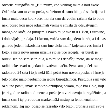
otvorila buregdžinicu „Blu mun“, kod velikog murala kod škole.
Odabrala sam tu vrstu posla, s obzirom da smo bili pod sankcijama i
imala malu decu kod kuće, morala sam da vodim računa da to bude
neki posao koji neće oduzimati vreme u smislu da odsustvujem
mnogo od kuće, da putujem. Ovako mi je sve tu u Užicu, i sirovine,
i dobavljači, prodaja. I iskreno, volela sam da jedem burek, a i danas
ga rado jedem. Iskoristila sam ime „Blu mun“ koje sam već imala i
logo, a ništa novo nisam smislila što se tiče recepta, jer burek je
burek. Jedino sam se trudila, a to mi je i današnji moto, da se mogu
raditi neke stvari na jedan inovativan način. Prva sam počela sa
radom od 24 sata i to je neki lični pečat tom novom poslu, a i ime je
bilo onako malo neobično za jednu buregdžinicu. Pristupila sam vrlo
ozbiljno poslu, imala sam vrlo ozbiljnog pekara, to je bio Cole, koji
je tri godine radio kod mene, a posle je otvorio svoju buregdžinicu, a
imala sam i taj prvi dobar markentiški nastup sa fenomenalnom
reklamom. Taj moj posao se razradio vrlo brzo i pronašla sam svoje