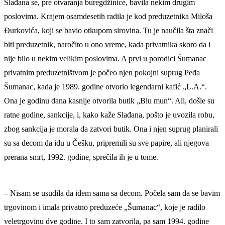
Slađana se, pre otvaranja buregdžinice, bavila nekim drugim
poslovima. Krajem osamdesetih radila je kod preduzetnika Miloša
Đurkovića, koji se bavio otkupom sirovina. Tu je naučila šta znači
biti preduzetnik, naročito u ono vreme, kada privatnika skoro da i
nije bilo u nekim velikim poslovima. A prvi u porodici Šumanac
privatnim preduzetništvom je počeo njen pokojni suprug Peđa
Šumanac, kada je 1989. godine otvorio legendarni kafić „L.A.“.
Ona je godinu dana kasnije otvorila butik „Blu mun“. Ali, došle su
ratne godine, sankcije, i, kako kaže Slađana, pošto je uvozila robu,
zbog sankcija je morala da zatvori butik. Ona i njen suprug planirali
su sa decom da idu u Češku, pripremili su sve papire, ali njegova
prerana smrt, 1992. godine, sprečila ih je u tome.
– Nisam se usudila da idem sama sa decom. Počela sam da se bavim
trgovinom i imala privatno preduzeće „Šumanac“, koje je radilo
veletrgovinu dve godine. I to sam zatvorila, pa sam 1994. godine