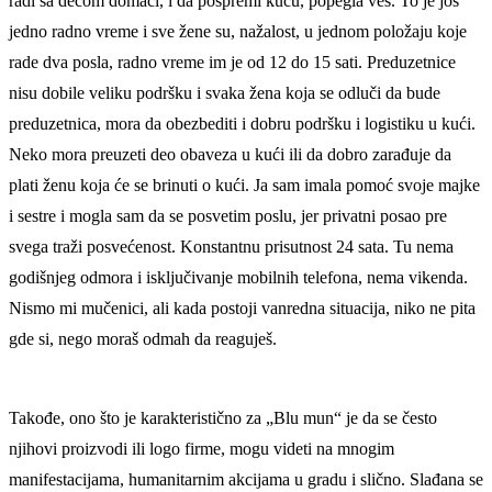
radi sa decom domaći, i da pospremi kuću, popegla veš. To je još
jedno radno vreme i sve žene su, nažalost, u jednom položaju koje
rade dva posla, radno vreme im je od 12 do 15 sati. Preduzetnice
nisu dobile veliku podršku i svaka žena koja se odluči da bude
preduzetnica, mora da obezbediti i dobru podršku i logistiku u kući.
Neko mora preuzeti deo obaveza u kući ili da dobro zarađuje da
plati ženu koja će se brinuti o kući. Ja sam imala pomoć svoje majke
i sestre i mogla sam da se posvetim poslu, jer privatni posao pre
svega traži posvećenost. Konstantnu prisutnost 24 sata. Tu nema
godišnjeg odmora i isključivanje mobilnih telefona, nema vikenda.
Nismo mi mučenici, ali kada postoji vanredna situacija, niko ne pita
gde si, nego moraš odmah da reaguješ.
Takođe, ono što je karakteristično za „Blu mun“ je da se često
njihovi proizvodi ili logo firme, mogu videti na mnogim
manifestacijama, humanitarnim akcijama u gradu i slično. Slađana se