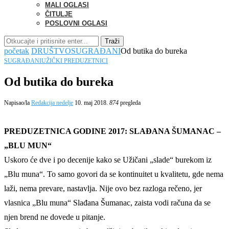
MALI OGLASI
ČITULJE
POSLOVNI OGLASI
Traži
početak
DRUŠTVO
SUGRAĐANI
Od butika do bureka
SUGRAĐANI
UŽIČKI PREDUZETNICI
Od butika do bureka
Napisao/la
Redakcija nedelje
10. maj 2018.
874
pregleda
PREDUZETNICA GODINE 2017: SLAĐANA ŠUMANAC –
„BLU MUN“
Uskoro će dve i po decenije kako se Užičani „slade“ burekom iz
„Blu muna“. To samo govori da se kontinuitet u kvalitetu, gde nema
laži, nema prevare, nastavlja. Nije ovo bez razloga rečeno, jer
vlasnica „Blu muna“ Slađana Šumanac, zaista vodi računa da se
njen brend ne dovede u pitanje.