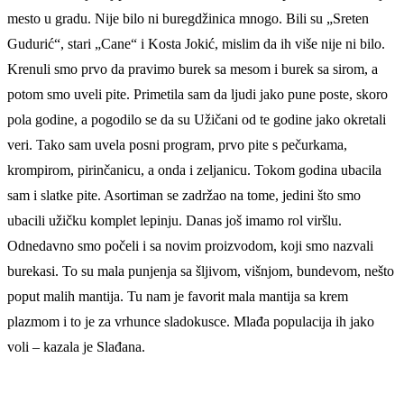
mesto u gradu. Nije bilo ni buregdžinica mnogo. Bili su „Sreten
Gudurić“, stari „Cane“ i Kosta Jokić, mislim da ih više nije ni bilo.
Krenuli smo prvo da pravimo burek sa mesom i burek sa sirom, a
potom smo uveli pite. Primetila sam da ljudi jako pune poste, skoro
pola godine, a pogodilo se da su Užičani od te godine jako okretali
veri. Tako sam uvela posni program, prvo pite s pečurkama,
krompirom, pirinčanicu, a onda i zeljanicu. Tokom godina ubacila
sam i slatke pite. Asortiman se zadržao na tome, jedini što smo
ubacili užičku komplet lepinju. Danas još imamo rol viršlu.
Odnedavno smo počeli i sa novim proizvodom, koji smo nazvali
burekasi. To su mala punjenja sa šljivom, višnjom, bundevom, nešto
poput malih mantija. Tu nam je favorit mala mantija sa krem
plazmom i to je za vrhunce sladokusce. Mlađa populacija ih jako
voli – kazala je Slađana.