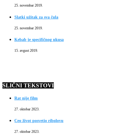
25. novembar 2019.
Slatki užitak za sva čula
25. novembar 2019.
Kebab je specifičnog ukusa
15. avgust 2019.
SLIČNI TEKSTOVI
Rat nije film
27. oktobar 2023.
Ceo život posvetio ribolovu
27. oktobar 2023.