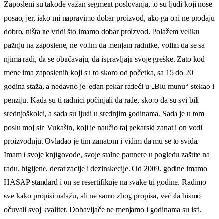
Zaposleni su takođe važan segment poslovanja, to su ljudi koji nose
posao, jer, iako mi napravimo dobar proizvod, ako ga oni ne prodaju
dobro, ništa ne vridi što imamo dobar proizvod. Polažem veliku
pažnju na zaposlene, ne volim da menjam radnike, volim da se sa
njima radi, da se obučavaju, da ispravljaju svoje greške. Zato kod
mene ima zaposlenih koji su to skoro od početka, sa 15 do 20
godina staža, a nedavno je jedan pekar radeći u „Blu munu“ stekao i
penziju. Kada su ti radnici počinjali da rade, skoro da su svi bili
srednjoškolci, a sada su ljudi u srednjim godinama. Sada je u tom
poslu moj sin Vukašin, koji je naučio taj pekarski zanat i on vodi
proizvodnju. Ovladao je tim zanatom i vidim da mu se to sviđa.
Imam i svoje knjigovođe, svoje stalne partnere u pogledu zaštite na
radu. higijene, deratizacije i dezinskecije. Od 2009. godine imamo
HASAP standard i on se resertifikuje na svake tri godine. Radimo
sve kako propisi nalažu, ali ne samo zbog propisa, već da bismo
očuvali svoj kvalitet. Dobavljače ne menjamo i godinama su isti.