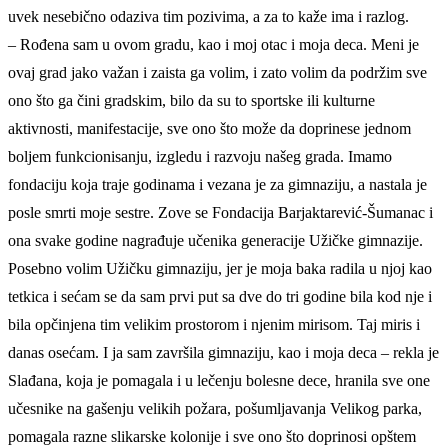
uvek nesebično odaziva tim pozivima, a za to kaže ima i razlog.
– Rođena sam u ovom gradu, kao i moj otac i moja deca. Meni je
ovaj grad jako važan i zaista ga volim, i zato volim da podržim sve
ono što ga čini gradskim, bilo da su to sportske ili kulturne
aktivnosti, manifestacije, sve ono što može da doprinese jednom
boljem funkcionisanju, izgledu i razvoju našeg grada. Imamo
fondaciju koja traje godinama i vezana je za gimnaziju, a nastala je
posle smrti moje sestre. Zove se Fondacija Barjaktarević-Šumanac i
ona svake godine nagrađuje učenika generacije Užičke gimnazije.
Posebno volim Užičku gimnaziju, jer je moja baka radila u njoj kao
tetkica i sećam se da sam prvi put sa dve do tri godine bila kod nje i
bila opčinjena tim velikim prostorom i njenim mirisom. Taj miris i
danas osećam. I ja sam završila gimnaziju, kao i moja deca – rekla je
Slađana, koja je pomagala i u lečenju bolesne dece, hranila sve one
učesnike na gašenju velikih požara, pošumljavanja Velikog parka,
pomagala razne slikarske kolonije i sve ono što doprinosi opštem