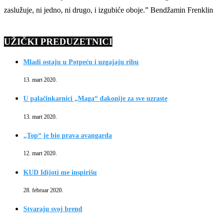
zaslužuje, ni jedno, ni drugo, i izgubiće oboje.” Bendžamin Frenklin
UŽIČKI PREDUZETNICI
Mladi ostaju u Potpeću i uzgajaju ribu
13. mart 2020.
U palačinkarnici „Maga“ đakonije za sve uzraste
13. mart 2020.
„Top“ je bio prava avangarda
12. mart 2020.
KUD Idijoti me inspirišu
28. februar 2020.
Stvaraju svoj brend