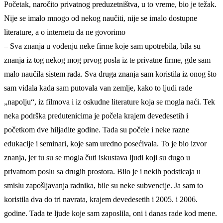
Početak, naročito privatnog preduzetništva, u to vreme, bio je težak.
Nije se imalo mnogo od nekog naučiti, nije se imalo dostupne
literature, a o internetu da ne govorimo
– Sva znanja u vođenju neke firme koje sam upotrebila, bila su
znanja iz tog nekog mog prvog posla iz te privatne firme, gde sam
malo naučila sistem rada. Sva druga znanja sam koristila iz onog što
sam viđala kada sam putovala van zemlje, kako to ljudi rade
„napolju“, iz filmova i iz oskudne literature koja se mogla naći. Tek
neka podrška predutenicima je počela krajem devedesetih i
početkom dve hiljadite godine. Tada su počele i neke razne
edukacije i seminari, koje sam uredno posećivala. To je bio izvor
znanja, jer tu su se mogla čuti iskustava ljudi koji su dugo u
privatnom poslu sa drugih prostora. Bilo je i nekih podsticaja u
smislu zapošljavanja radnika, bile su neke subvencije. Ja sam to
koristila dva do tri navrata, krajem devedesetih i 2005. i 2006.
godine. Tada te ljude koje sam zaposlila, oni i danas rade kod mene.