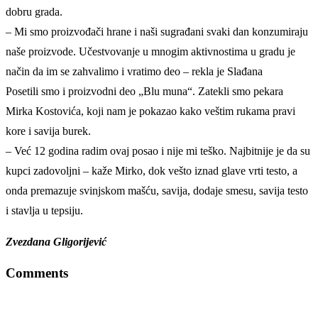
dobru grada.
– Mi smo proizvođači hrane i naši sugrađani svaki dan konzumiraju
naše proizvode. Učestvovanje u mnogim aktivnostima u gradu je
način da im se zahvalimo i vratimo deo – rekla je Slađana
Posetili smo i proizvodni deo „Blu muna“. Zatekli smo pekara
Mirka Kostovića, koji nam je pokazao kako veštim rukama pravi
kore i savija burek.
– Već 12 godina radim ovaj posao i nije mi teško. Najbitnije je da su
kupci zadovoljni – kaže Mirko, dok vešto iznad glave vrti testo, a
onda premazuje svinjskom mašću, savija, dodaje smesu, savija testo
i stavlja u tepsiju.
Zvezdana Gligorijević
Comments