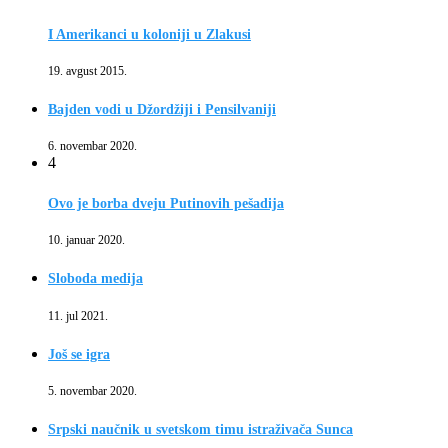
I Amerikanci u koloniji u Zlakusi
19. avgust 2015.
Bajden vodi u Džordžiji i Pensilvaniji
6. novembar 2020.
4
Ovo je borba dveju Putinovih pešadija
10. januar 2020.
Sloboda medija
11. jul 2021.
Još se igra
5. novembar 2020.
Srpski naučnik u svetskom timu istraživača Sunca