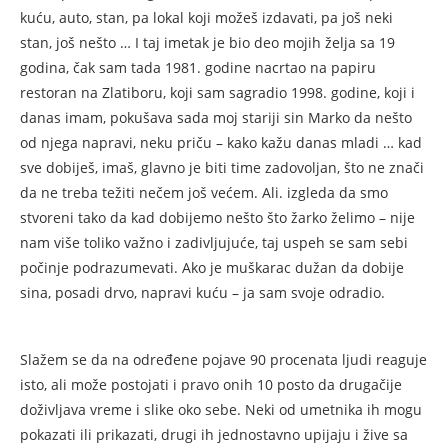
kuću, auto, stan, pa lokal koji možeš izdavati, pa još neki
stan, još nešto … I taj imetak je bio deo mojih želja sa 19
godina, čak sam tada 1981. godine nacrtao na papiru
restoran na Zlatiboru, koji sam sagradio 1998. godine, koji i
danas imam, pokušava sada moj stariji sin Marko da nešto
od njega napravi, neku priču – kako kažu danas mladi … kad
sve dobiješ, imaš, glavno je biti time zadovoljan, što ne znači
da ne treba težiti nečem još većem. Ali. izgleda da smo
stvoreni tako da kad dobijemo nešto što žarko želimo – nije
nam više toliko važno i zadivljujuće, taj uspeh se sam sebi
počinje podrazumevati. Ako je muškarac dužan da dobije
sina, posadi drvo, napravi kuću – ja sam svoje odradio.
Slažem se da na određene pojave 90 procenata ljudi reaguje
isto, ali može postojati i pravo onih 10 posto da drugačije
doživljava vreme i slike oko sebe. Neki od umetnika ih mogu
pokazati ili prikazati, drugi ih jednostavno upijaju i žive sa