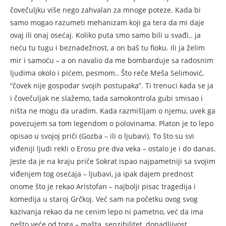
čovečuljku više nego zahvalan za mnoge poteze. Kada bi
samo mogao razumeti mehanizam koji ga tera da mi daje
ovaj ili onaj osećaj. Koliko puta smo samo bili u svađi.. ja
neću tu tugu i beznadežnost, a on baš tu fioku. Ili ja želim
mir i samoću – a on navalio da me bombarduje sa radosnim
ljudima okolo i pićem, pesmom.. Što reče Meša Selimović,
“čovek nije gospodar svojih postupaka”. Ti trenuci kada se ja
i čovečuljak ne slažemo, tada samokontrola gubi smisao i
ništa ne mogu da uradim. Kada razmišljam o njemu, uvek ga
povezujem sa tom legendom o polovinama. Platon je to lepo
opisao u svojoj priči (Gozba – ili o ljubavi). To što su svi
viđeniji ljudi rekli o Erosu pre dva veka – ostalo je i do danas.
Jeste da je na kraju priče Sokrat ispao najpametniji sa svojim
viđenjem tog osećaja – ljubavi, ja ipak dajem prednost
onome što je rekao Aristofan – najbolji pisac tragedija i
komedija u staroj Grčkoj. Već sam na početku ovog svog
kazivanja rekao da ne cenim lepo ni pametno, već da ima
nešto veće od toga – mašta, senzibilitet, dopadljivost,