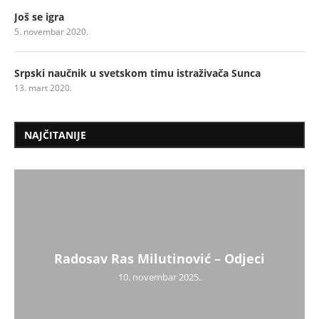
Još se igra
5. novembar 2020.
Srpski naučnik u svetskom timu istraživača Sunca
13. mart 2020.
NAJČITANIJE
Radosav Ras Milutinović – Odjeci
10. novembar 2025.