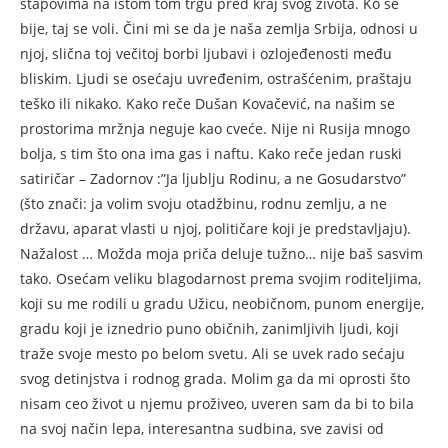
štapovima na istom tom trgu pred kraj svog života. Ko se
bije, taj se voli. Čini mi se da je naša zemlja Srbija, odnosi u
njoj, slična toj večitoj borbi ljubavi i ozlojeđenosti među
bliskim. Ljudi se osećaju uvređenim, ostrašćenim, praštaju
teško ili nikako. Kako reče Dušan Kovačević, na našim se
prostorima mržnja neguje kao cveće. Nije ni Rusija mnogo
bolja, s tim što ona ima gas i naftu. Kako reče jedan ruski
satiričar – Zadornov :”Ja ljublju Rodinu, a ne Gosudarstvo”
(što znači: ja volim svoju otadžbinu, rodnu zemlju, a ne
državu, aparat vlasti u njoj, političare koji je predstavljaju).
Nažalost … Možda moja priča deluje tužno… nije baš sasvim
tako. Osećam veliku blagodarnost prema svojim roditeljima,
koji su me rodili u gradu Užicu, neobičnom, punom energije,
gradu koji je iznedrio puno običnih, zanimljivih ljudi, koji
traže svoje mesto po belom svetu. Ali se uvek rado sećaju
svog detinjstva i rodnog grada. Molim ga da mi oprosti što
nisam ceo život u njemu proživeo, uveren sam da bi to bila
na svoj način lepa, interesantna sudbina, sve zavisi od