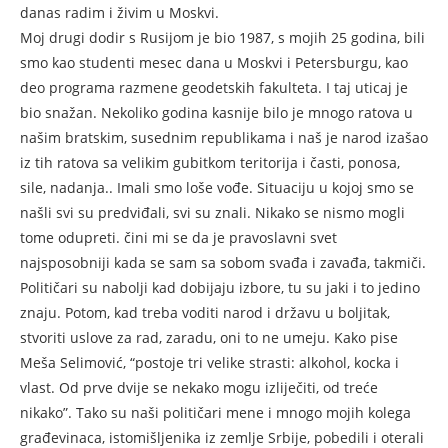
danas radim i živim u Moskvi.
Moj drugi dodir s Rusijom je bio 1987, s mojih 25 godina, bili
smo kao studenti mesec dana u Moskvi i Petersburgu, kao
deo programa razmene geodetskih fakulteta. I taj uticaj je
bio snažan. Nekoliko godina kasnije bilo je mnogo ratova u
našim bratskim, susednim republikama i naš je narod izašao
iz tih ratova sa velikim gubitkom teritorija i časti, ponosa,
sile, nadanja.. Imali smo loše vođe. Situaciju u kojoj smo se
našli svi su predviđali, svi su znali. Nikako se nismo mogli
tome odupreti. čini mi se da je pravoslavni svet
najsposobniji kada se sam sa sobom svađa i zavađa, takmiči.
Političari su nabolji kad dobijaju izbore, tu su jaki i to jedino
znaju. Potom, kad treba voditi narod i državu u boljitak,
stvoriti uslove za rad, zaradu, oni to ne umeju. Kako pise
Meša Selimović, “postoje tri velike strasti: alkohol, kocka i
vlast. Od prve dvije se nekako mogu izliječiti, od treće
nikako”. Tako su naši političari mene i mnogo mojih kolega
građevinaca, istomišljenika iz zemlje Srbije, pobedili i oterali