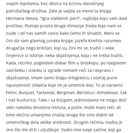
svojim lepotama, bez obzira na brzinu današnjeg
potrošačkog društva. Zato je valjda za mene ta knjiga
Hermana Hesea: “Igra staklenih peril”, najbolja koju sam ikad
pročitao. Postoje prosto druge dimezije života koje nam se
nude i od nas samih zavisi kako ćemo ih shvatiti. Meni se
čini da sam glavnog junaka knjige, Jozefa Knehta razumeo
drugačije nego kritičari, koji su, čini mi se, tražili i neke
činjenice iz istorije, neka objašnjenja, koja i ne treba tražiti.
Kada, recimo, pogledam dobar film u bioskopu, po njegovom
završetku i izlasku iz zgrade nemam reči za raspravu i
objašnjenje, imam samo blagu vrtoglavicu i osećaj pune
ispunjenosti slikama koje mi je umetnik dao. To je naravno
Felini, Bunjuel, Tarkovski, Bergman, Bertoluci, Almodovar, čak
i naš Kusturica. Tako i sa knjigom, jednostavno ne mogu doći
sebi nekoliko desetina minuta, a posle, može malo reči, ali
time obično umanjimo značaj onoga što smo dobili od
umetničkog dela velike vrednosti. Drugim rečima, mašta je
ono što me drži i uljuljkuje. Svako ima svoje začine, koji ga