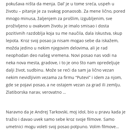
pokušava ništa da menja. Dal’ je u tome sreća, uspeh u
životu – pitanje je za svakog ponaosob. Za mene lično, pored
mnogo minusa, žaljenjem za prošlim, izgubljenim, sve
proživljeno u ovakvom životu je imalo smisao i dosta
pozitivnih razdoblja koja su me naučila, dala iskustva, skup
lepota. Kroz svoj posao ja nisam mogao sebe da iskažem,
možda jedino u nekim njegovim delovima, ali je rad
neophodan deo našeg vremena. Novi posao nas vodi na
neka nova mesta, gradove, i to je ono što nam opredeljuje
dalji život, sudbinu. Može se reći da sam ja lično vezan
nekim nevidljivim vezama za firmu “Putevi” i idem za njom,
gde se pojavi posao, a ne ostajem vezan za grad ili zemlju.
Zlatiborska narav, verovatno …
Naravno da je Andrej Tarkovski, moj idol, bio u pravu kada je
tražio i davao uvek samo sebe kroz svoje filmove. Samo
umetnici mogu voleti svoj posao potpuno. Volim filmove…