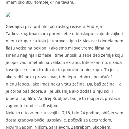
imam oko 800 “lomplejki” na tavanu.
Gledajući prvi put film od ruskog režisera Andreja
Tarkovskog, imao sam pored sebe u bioskopu svoju devojku i
njenu drugaricu koja je upravo stigla iz Moskve i donela nam
flašu votke na poklon. Tako smo mi sve vreme filma na
smenu naginjali iz flaše i time unosili u sebe deo zemlje koju
je opisivao umetnik na velikom ekranu. Interesantno, nikada
kasnije se nisam trudio da to ponovim u bioskopu. To jest,
ako radiš neku pravu stvar, tebi lepu i dobru, pojačaćeš
njenu lepotu, ako imaš neku vrstu začina. Da, baš začina. Ta
je čorba baš dobra, ali je ukusnija ako dodaš u nju soli i
bibera. Taj film, “Andrej Rubljov”, bio je to moj prvi, privlačni,
zagonetni dodir sa Rusijom.
Nekako u to vreme, u svojih 17,18, i do 24 godine, obišao sam
dosta gradova bivše Jugoslavije, počevši sa Beogradom,
Novim Sadom, Nišom, Sarajevom, Zagrebom, Skopljem,