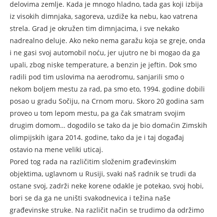
delovima zemlje. Kada je mnogo hladno, tada gas koji izbija
iz visokih dimnjaka, sagoreva, uzdiže ka nebu, kao vatrena
strela. Grad je okružen tim dimnjacima, i sve nekako
nadrealno deluje. Ako neko nema garažu koja se greje, onda
i ne gasi svoj automobil noću, jer ujutro ne bi mogao da ga
upali, zbog niske temperature, a benzin je jeftin. Dok smo
radili pod tim uslovima na aerodromu, sanjarili smo o
nekom boljem mestu za rad, pa smo eto, 1994. godine dobili
posao u gradu Sočiju, na Crnom moru. Skoro 20 godina sam
proveo u tom lepom mestu, pa ga čak smatram svojim
drugim domom… dogodilo se tako da je bio domaćin Zimskih
olimpijskih igara 2014. godine, tako da je i taj događaj
ostavio na mene veliki uticaj.
Pored tog rada na različitim složenim građevinskim
objektima, uglavnom u Rusiji, svaki naš radnik se trudi da
ostane svoj, zadrži neke korene odakle je potekao, svoj hobi,
bori se da ga ne uništi svakodnevica i težina naše
građevinske struke. Na različit način se trudimo da održimo