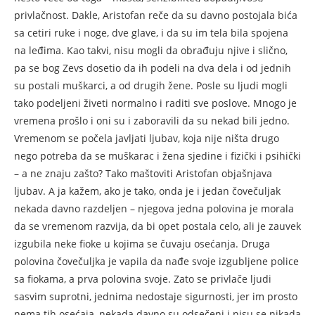
privlačnost. Dakle, Aristofan reče da su davno postojala bića
sa cetiri ruke i noge, dve glave, i da su im tela bila spojena
na leđima. Kao takvi, nisu mogli da obrađuju njive i slično,
pa se bog Zevs dosetio da ih podeli na dva dela i od jednih
su postali muškarci, a od drugih žene. Posle su ljudi mogli
tako podeljeni živeti normalno i raditi sve poslove. Mnogo je
vremena prošlo i oni su i zaboravili da su nekad bili jedno.
Vremenom se počela javljati ljubav, koja nije ništa drugo
nego potreba da se muškarac i žena sjedine i fizički i psihički
– a ne znaju zašto? Tako maštoviti Aristofan objašnjava
ljubav. A ja kažem, ako je tako, onda je i jedan čovečuljak
nekada davno razdeljen – njegova jedna polovina je morala
da se vremenom razvija, da bi opet postala celo, ali je zauvek
izgubila neke fioke u kojima se čuvaju osećanja. Druga
polovina čovečuljka je vapila da nađe svoje izgubljene police
sa fiokama, a prva polovina svoje. Zato se privlače ljudi
sasvim suprotni, jednima nedostaje sigurnosti, jer im prosto
nema tih osećaja, nekada davno su odsečeni i nisu se nikada