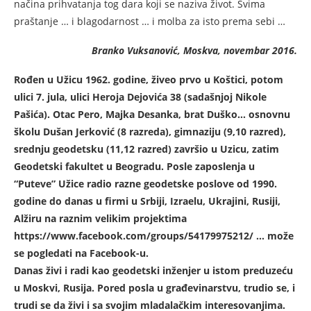
načina prihvatanja tog dara koji se naziva život. Svima
praštanje … i blagodarnost … i molba za isto prema sebi …
Branko Vuksanović, Moskva, novembar 2016.
Rođen u Užicu 1962. godine, živeo prvo u Koštici, potom
ulici 7. jula, ulici Heroja Dejovića 38 (sadašnjoj Nikole
Pašića). Otac Pero, Majka Desanka, brat Duško… osnovnu
školu Dušan Jerković (8 razreda), gimnaziju (9,10 razred),
srednju geodetsku (11,12 razred) završio u Uzicu, zatim
Geodetski fakultet u Beogradu. Posle zaposlenja u
“Puteve” Užice radio razne geodetske poslove od 1990.
godine do danas u firmi u Srbiji, Izraelu, Ukrajini, Rusiji,
Alžiru na raznim velikim projektima
https://www.facebook.com/groups/54179975212/ … može
se pogledati na Facebook-u.
Danas živi i radi kao geodetski inženjer u istom preduzeću
u Moskvi, Rusija. Pored posla u građevinarstvu, trudio se, i
trudi se da živi i sa svojim mladalačkim interesovanjima.