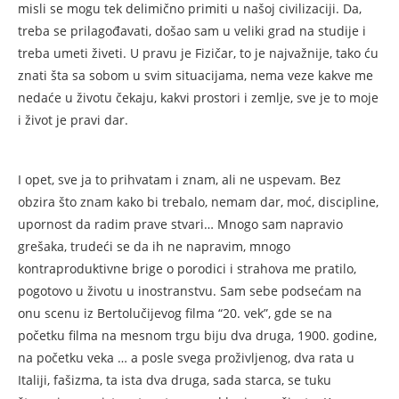
misli se mogu tek delimično primiti u našoj civilizaciji. Da,
treba se prilagođavati, došao sam u veliki grad na studije i
treba umeti živeti. U pravu je Fizičar, to je najvažnije, tako ću
znati šta sa sobom u svim situacijama, nema veze kakve me
nedaće u životu čekaju, kakvi prostori i zemlje, sve je to moje
i život je pravi dar.
I opet, sve ja to prihvatam i znam, ali ne uspevam. Bez
obzira što znam kako bi trebalo, nemam dar, moć, discipline,
upornost da radim prave stvari… Mnogo sam napravio
grešaka, trudeći se da ih ne napravim, mnogo
kontraproduktivne brige o porodici i strahova me pratilo,
pogotovo u životu u inostranstvu. Sam sebe podsećam na
onu scenu iz Bertolučijevog filma “20. vek”, gde se na
početku filma na mesnom trgu biju dva druga, 1900. godine,
na početku veka … a posle svega proživljenog, dva rata u
Italiji, fašizma, ta ista dva druga, sada starca, se tuku