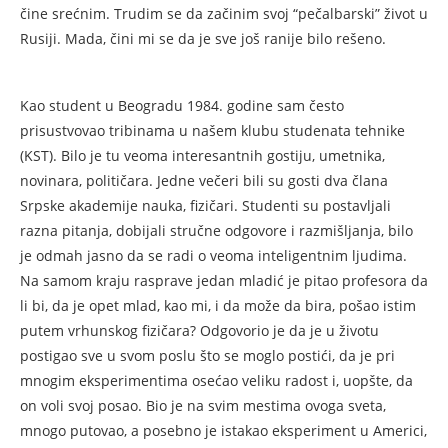
čine srećnim. Trudim se da začinim svoj “pečalbarski” život u
Rusiji. Mada, čini mi se da je sve još ranije bilo rešeno.
Kao student u Beogradu 1984. godine sam često
prisustvovao tribinama u našem klubu studenata tehnike
(KST). Bilo je tu veoma interesantnih gostiju, umetnika,
novinara, političara. Jedne večeri bili su gosti dva člana
Srpske akademije nauka, fizičari. Studenti su postavljali
razna pitanja, dobijali stručne odgovore i razmišljanja, bilo
je odmah jasno da se radi o veoma inteligentnim ljudima.
Na samom kraju rasprave jedan mladić je pitao profesora da
li bi, da je opet mlad, kao mi, i da može da bira, pošao istim
putem vrhunskog fizičara? Odgovorio je da je u životu
postigao sve u svom poslu što se moglo postići, da je pri
mnogim eksperimentima osećao veliku radost i, uopšte, da
on voli svoj posao. Bio je na svim mestima ovoga sveta,
mnogo putovao, a posebno je istakao eksperiment u Americi,