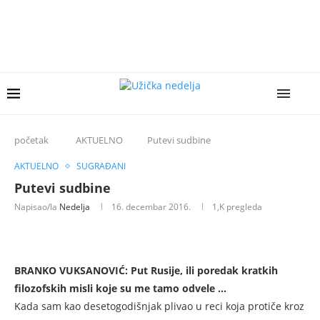
početak
AKTUELNO
Putevi sudbine
AKTUELNO
SUGRAĐANI
Putevi sudbine
Napisao/la
Nedelja
16. decembar 2016.
1,K
pregleda
BRANKO VUKSANOVIĆ: Put Rusije, ili poredak kratkih
filozofskih misli koje su me tamo odvele …
Kada sam kao desetogodišnjak plivao u reci koja protiče kroz