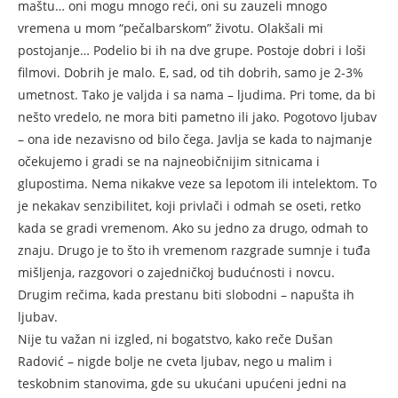
maštu… oni mogu mnogo reći, oni su zauzeli mnogo
vremena u mom “pečalbarskom” životu. Olakšali mi
postojanje… Podelio bi ih na dve grupe. Postoje dobri i loši
filmovi. Dobrih je malo. E, sad, od tih dobrih, samo je 2-3%
umetnost. Tako je valjda i sa nama – ljudima. Pri tome, da bi
nešto vredelo, ne mora biti pametno ili jako. Pogotovo ljubav
– ona ide nezavisno od bilo čega. Javlja se kada to najmanje
očekujemo i gradi se na najneobičnijim sitnicama i
glupostima. Nema nikakve veze sa lepotom ili intelektom. To
je nekakav senzibilitet, koji privlači i odmah se oseti, retko
kada se gradi vremenom. Ako su jedno za drugo, odmah to
znaju. Drugo je to što ih vremenom razgrade sumnje i tuđa
mišljenja, razgovori o zajedničkoj budućnosti i novcu.
Drugim rečima, kada prestanu biti slobodni – napušta ih
ljubav.
Nije tu važan ni izgled, ni bogatstvo, kako reče Dušan
Radović – nigde bolje ne cveta ljubav, nego u malim i
teskobnim stanovima, gde su ukućani upućeni jedni na