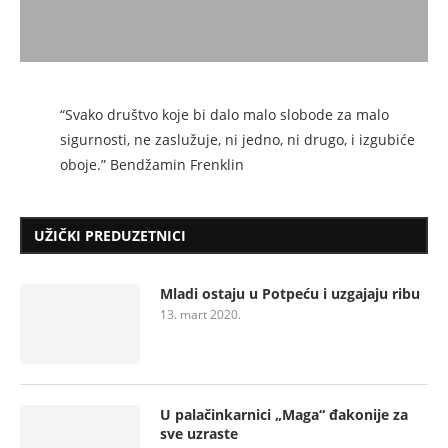
“Svako društvo koje bi dalo malo slobode za malo
sigurnosti, ne zaslužuje, ni jedno, ni drugo, i izgubiće
oboje.” Bendžamin Frenklin
UŽIČKI PREDUZETNICI
Mladi ostaju u Potpeću i uzgajaju ribu
13. mart 2020.
U palačinkarnici „Maga“ đakonije za
sve uzraste