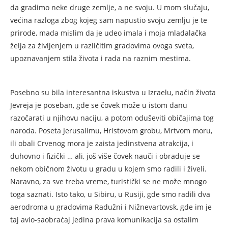
da gradimo neke druge zemlje, a ne svoju. U mom slučaju,
većina razloga zbog kojeg sam napustio svoju zemlju je te
prirode, mada mislim da je udeo imala i moja mladalačka
želja za življenjem u različitim gradovima ovoga sveta,
upoznavanjem stila života i rada na raznim mestima.
Posebno su bila interesantna iskustva u Izraelu, način života
Jevreja je poseban, gde se čovek može u istom danu
razočarati u njihovu naciju, a potom oduševiti običajima tog
naroda. Poseta Jerusalimu, Hristovom grobu, Mrtvom moru,
ili obali Crvenog mora je zaista jedinstvena atrakcija, i
duhovno i fizički … ali, još više čovek nauči i obraduje se
nekom običnom životu u gradu u kojem smo radili i živeli.
Naravno, za sve treba vreme, turistički se ne može mnogo
toga saznati. Isto tako, u Sibiru, u Rusiji, gde smo radili dva
aerodroma u gradovima Radužni i Nižnevartovsk, gde im je
taj avio-saobraćaj jedina prava komunikacija sa ostalim