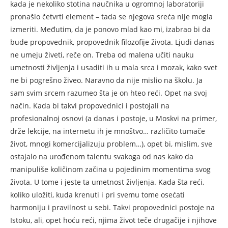
kada je nekoliko stotina naučnika u ogromnoj laboratoriji
pronašlo četvrti element – tada se njegova sreća nije mogla
izmeriti. Međutim, da je ponovo mlad kao mi, izabrao bi da
bude propovednik, propovednik filozofije života. Ljudi danas
ne umeju živeti, reče on. Treba od malena učiti nauku
umetnosti življenja i usaditi ih u mala srca i mozak, kako svet
ne bi pogrešno živeo. Naravno da nije mislio na školu. Ja
sam svim srcem razumeo šta je on hteo reći. Opet na svoj
način. Kada bi takvi propovednici i postojali na
profesionalnoj osnovi (a danas i postoje, u Moskvi na primer,
drže lekcije, na internetu ih je mnoštvo… različito tumače
život, mnogi komercijalizuju problem…), opet bi, mislim, sve
ostajalo na urođenom talentu svakoga od nas kako da
manipuliše količinom začina u pojedinim momentima svog
života. U tome i jeste ta umetnost življenja. Kada šta reći,
koliko uložiti, kuda krenuti i pri svemu tome osećati
harmoniju i pravilnost u sebi. Takvi propovednici postoje na
Istoku, ali, opet hoću reći, njima život teče drugačije i njihove