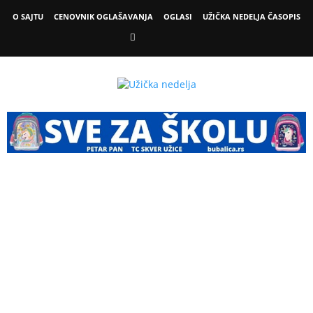
O SAJTU
CENOVNIK OGLAŠAVANJA
OGLASI
UŽIČKA NEDELJA ČASOPIS