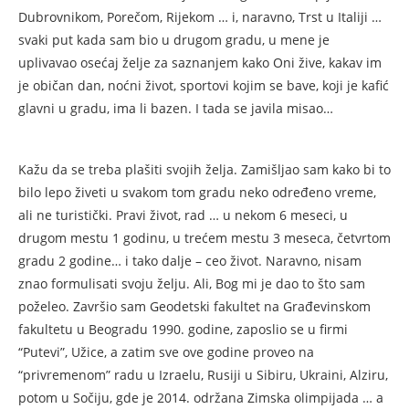
Dubrovnikom, Porečom, Rijekom … i, naravno, Trst u Italiji …
svaki put kada sam bio u drugom gradu, u mene je
uplivavao osećaj želje za saznanjem kako Oni žive, kakav im
je običan dan, noćni život, sportovi kojim se bave, koji je kafić
glavni u gradu, ima li bazen. I tada se javila misao…
Kažu da se treba plašiti svojih želja. Zamišljao sam kako bi to
bilo lepo živeti u svakom tom gradu neko određeno vreme,
ali ne turistički. Pravi život, rad … u nekom 6 meseci, u
drugom mestu 1 godinu, u trećem mestu 3 meseca, četvrtom
gradu 2 godine… i tako dalje – ceo život. Naravno, nisam
znao formulisati svoju želju. Ali, Bog mi je dao to što sam
poželeo. Završio sam Geodetski fakultet na Građevinskom
fakultetu u Beogradu 1990. godine, zaposlio se u firmi
“Putevi”, Užice, a zatim sve ove godine proveo na
“privremenom” radu u Izraelu, Rusiji u Sibiru, Ukraini, Alziru,
potom u Sočiju, gde je 2014. održana Zimska olimpijada … a