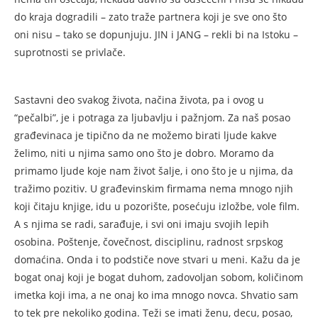
do kraja dogradili – zato traže partnera koji je sve ono što
oni nisu – tako se dopunjuju. JIN i JANG – rekli bi na Istoku –
suprotnosti se privlače.
Sastavni deo svakog života, načina života, pa i ovog u
“pečalbi”, je i potraga za ljubavlju i pažnjom. Za naš posao
građevinaca je tipično da ne možemo birati ljude kakve
želimo, niti u njima samo ono što je dobro. Moramo da
primamo ljude koje nam život šalje, i ono što je u njima, da
tražimo pozitiv. U građevinskim firmama nema mnogo njih
koji čitaju knjige, idu u pozorište, posećuju izložbe, vole film.
A s njima se radi, sarađuje, i svi oni imaju svojih lepih
osobina. Poštenje, čovečnost, disciplinu, radnost srpskog
domaćina. Onda i to podstiče nove stvari u meni. Kažu da je
bogat onaj koji je bogat duhom, zadovoljan sobom, količinom
imetka koji ima, a ne onaj ko ima mnogo novca. Shvatio sam
to tek pre nekoliko godina. Teži se imati ženu, decu, posao,