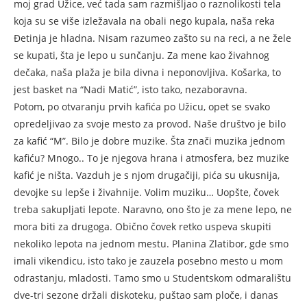
moj grad Užice, već tada sam razmišljao o raznolikosti tela
koja su se više izležavala na obali nego kupala, naša reka
Đetinja je hladna. Nisam razumeo zašto su na reci, a ne žele
se kupati, šta je lepo u sunčanju. Za mene kao živahnog
dečaka, naša plaža je bila divna i neponovljiva. Košarka, to
jest basket na “Nadi Matić”, isto tako, nezaboravna.
Potom, po otvaranju prvih kafića po Užicu, opet se svako
opredeljivao za svoje mesto za provod. Naše društvo je bilo
za kafić “M”. Bilo je dobre muzike. Šta znači muzika jednom
kafiću? Mnogo.. To je njegova hrana i atmosfera, bez muzike
kafić je ništa. Vazduh je s njom drugačiji, pića su ukusnija,
devojke su lepše i živahnije. Volim muziku… Uopšte, čovek
treba sakupljati lepote. Naravno, ono što je za mene lepo, ne
mora biti za drugoga. Obično čovek retko uspeva skupiti
nekoliko lepota na jednom mestu. Planina Zlatibor, gde smo
imali vikendicu, isto tako je zauzela posebno mesto u mom
odrastanju, mladosti. Tamo smo u Studentskom odmaralištu
dve-tri sezone držali diskoteku, puštao sam ploče, i danas