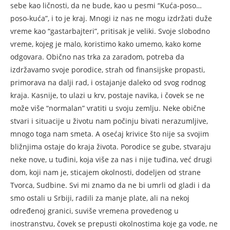
sebe kao ličnosti, da ne bude, kao u pesmi “Kuća-poso…
poso-kuća”, i to je kraj. Mnogi iz nas ne mogu izdržati duže
vreme kao “gastarbajteri”, pritisak je veliki. Svoje slobodno
vreme, kojeg je malo, koristimo kako umemo, kako kome
odgovara. Obično nas trka za zaradom, potreba da
izdržavamo svoje porodice, strah od finansijske propasti,
primorava na dalji rad, i ostajanje daleko od svog rodnog
kraja. Kasnije, to ulazi u krv, postaje navika, i čovek se ne
može više “normalan” vratiti u svoju zemlju. Neke obične
stvari i situacije u životu nam počinju bivati nerazumljive,
mnogo toga nam smeta. A osećaj krivice što nije sa svojim
bližnjima ostaje do kraja života. Porodice se gube, stvaraju
neke nove, u tuđini, koja više za nas i nije tuđina, već drugi
dom, koji nam je, sticajem okolnosti, dodeljen od strane
Tvorca, Sudbine. Svi mi znamo da ne bi umrli od gladi i da
smo ostali u Srbiji, radili za manje plate, ali na nekoj
određenoj granici, suviše vremena provedenog u
inostranstvu, čovek se prepusti okolnostima koje ga vode, ne