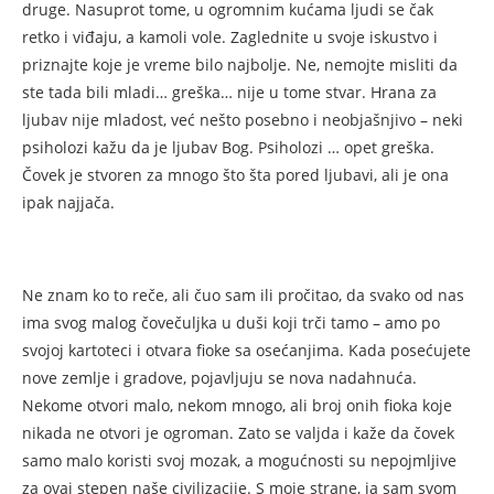
druge. Nasuprot tome, u ogromnim kućama ljudi se čak
retko i viđaju, a kamoli vole. Zaglednite u svoje iskustvo i
priznajte koje je vreme bilo najbolje. Ne, nemojte misliti da
ste tada bili mladi… greška… nije u tome stvar. Hrana za
ljubav nije mladost, već nešto posebno i neobjašnjivo – neki
psiholozi kažu da je ljubav Bog. Psiholozi … opet greška.
Čovek je stvoren za mnogo što šta pored ljubavi, ali je ona
ipak najjača.
Ne znam ko to reče, ali čuo sam ili pročitao, da svako od nas
ima svog malog čovečuljka u duši koji trči tamo – amo po
svojoj kartoteci i otvara fioke sa osećanjima. Kada posećujete
nove zemlje i gradove, pojavljuju se nova nadahnuća.
Nekome otvori malo, nekom mnogo, ali broj onih fioka koje
nikada ne otvori je ogroman. Zato se valjda i kaže da čovek
samo malo koristi svoj mozak, a mogućnosti su nepojmljive
za ovaj stepen naše civilizacije. S moje strane, ja sam svom