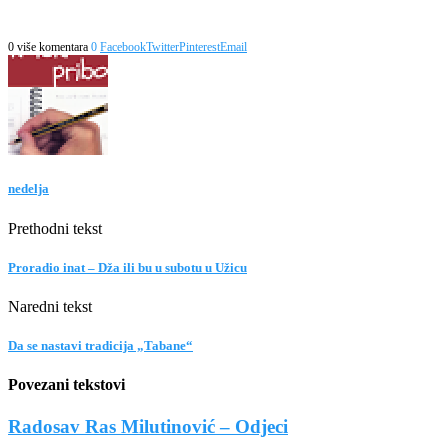
0 više komentara
0
Facebook
Twitter
Pinterest
Email
nedelja
Prethodni tekst
Proradio inat – Dža ili bu u subotu u Užicu
Naredni tekst
Da se nastavi tradicija „Tabane“
Povezani tekstovi
Radosav Ras Milutinović – Odjeci