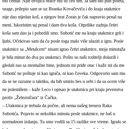
bio centar. Njih dvojica braće bili su ceo tim. Ja sam bio pun poleta,
snage, prilepio sam se uz Branka Kovačevića i do kraja utakmice
nije dao nijedan koš, a njegov brat Zoran je čak napravio penal na
meni. Iskoristim taj penal i dam dva koša. Otprilike zadnja četiri
koša sam dao ja i pobedili smo. Subotić me na kraju utakmice grli i
ljubi. Očekivao sam da ću posle toga malo više ulaziti u igru. Posle
utakmice sa „Metalcem“ nisam igrao četiri utakmice, moja minutaža
je bila minut do dva po utakmici. Pošto su naši roditelji dolazili i
gledali nas sa montažne bine, jednom mi priđe otac i kaže mi da me
Subotić ne poštuje ni kao igrača, ni kao čoveka. Odgovorio sam mu
da se ne razume u taktiku, da bih smirio bes u sebi i da sa ocem više
ne polemišem – kaže Leco i opisao je utakmicu pri kraju prvenstva
protiv „Železničara“ iz Čačka.
– Utakmica je trebala da počne, ali nema našeg trenera Raka
Subotića. Pojavio se nekoliko minuta posle utakmice, ne baš u
normalnom izdanju. Tu smo vodili sa 15 razlike sve vreme. Igralo se