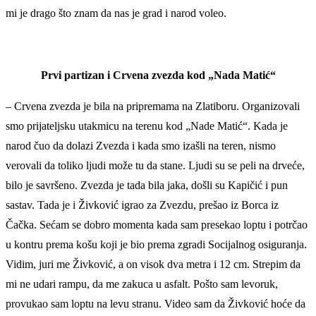
mi je drago što znam da nas je grad i narod voleo.
Prvi partizan i Crvena zvezda kod „Nada Matić“
– Crvena zvezda je bila na pripremama na Zlatiboru. Organizovali
smo prijateljsku utakmicu na terenu kod „Nade Matić“. Kada je
narod čuo da dolazi Zvezda i kada smo izašli na teren, nismo
verovali da toliko ljudi može tu da stane. Ljudi su se peli na drveće,
bilo je savršeno. Zvezda je tada bila jaka, došli su Kapičić i pun
sastav. Tada je i Živković igrao za Zvezdu, prešao iz Borca iz
Čačka. Sećam se dobro momenta kada sam presekao loptu i potrčao
u kontru prema košu koji je bio prema zgradi Socijalnog osiguranja.
Vidim, juri me Živković, a on visok dva metra i 12 cm. Strepim da
mi ne udari rampu, da me zakuca u asfalt. Pošto sam levoruk,
provukao sam loptu na levu stranu. Video sam da Živković hoće da