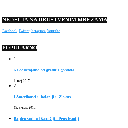
NEDELJA NA DRUŠTVENIM MREŽAMA
Facebook
Twitter
Instagram
Youtube
POPULARNO
1
Ne odustajemo od gradnje gondole
1. maj 2017.
2
I Amerikanci u koloniji u Zlakusi
19. avgust 2015.
Bajden vodi u Džordžiji i Pensilvaniji