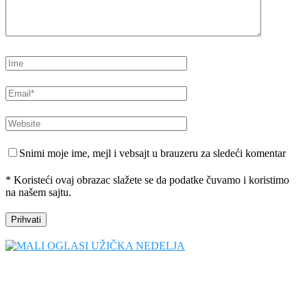
Snimi moje ime, mejl i vebsajt u brauzeru za sledeći komentar
* Koristeći ovaj obrazac slažete se da podatke čuvamo i koristimo
na našem sajtu.