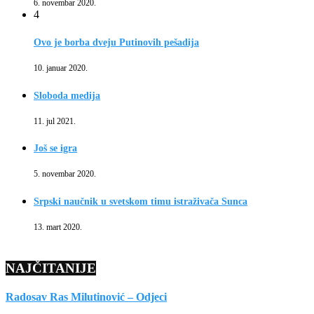
6. novembar 2020.
4
Ovo je borba dveju Putinovih pešadija
10. januar 2020.
Sloboda medija
11. jul 2021.
Još se igra
5. novembar 2020.
Srpski naučnik u svetskom timu istraživača Sunca
13. mart 2020.
NAJČITANIJE
Radosav Ras Milutinović – Odjeci