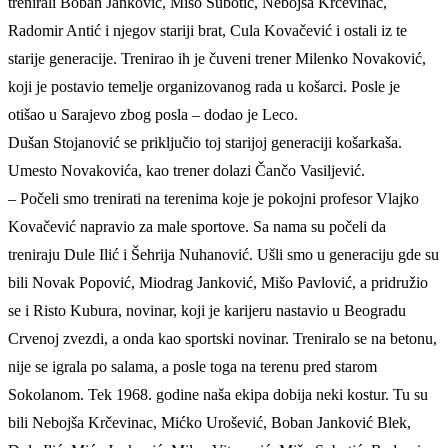
trenirali Boban Janković, Mišo Subotić, Nebojša Krčevinac,
Radomir Antić i njegov stariji brat, Cula Kovačević i ostali iz te
starije generacije. Trenirao ih je čuveni trener Milenko Novaković,
koji je postavio temelje organizovanog rada u košarci. Posle je
otišao u Sarajevo zbog posla – dodao je Leco.
Dušan Stojanović se priključio toj starijoj generaciji košarkaša.
Umesto Novakovića, kao trener dolazi Čančo Vasiljević.
– Počeli smo trenirati na terenima koje je pokojni profesor Vlajko
Kovačević napravio za male sportove. Sa nama su počeli da
treniraju Dule Ilić i Šehrija Nuhanović. Ušli smo u generaciju gde su
bili Novak Popović, Miodrag Janković, Mišo Pavlović, a pridružio
se i Risto Kubura, novinar, koji je karijeru nastavio u Beogradu
Crvenoj zvezdi, a onda kao sportski novinar. Treniralo se na betonu,
nije se igrala po salama, a posle toga na terenu pred starom
Sokolanom. Tek 1968. godine naša ekipa dobija neki kostur. Tu su
bili Nebojša Krčevinac, Mićko Urošević, Boban Janković Blek,