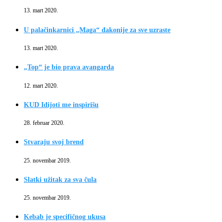
13. mart 2020.
U palačinkarnici „Maga“ đakonije za sve uzraste
13. mart 2020.
„Top“ je bio prava avangarda
12. mart 2020.
KUD Idijoti me inspirišu
28. februar 2020.
Stvaraju svoj brend
25. novembar 2019.
Slatki užitak za sva čula
25. novembar 2019.
Kebab je specifičnog ukusa