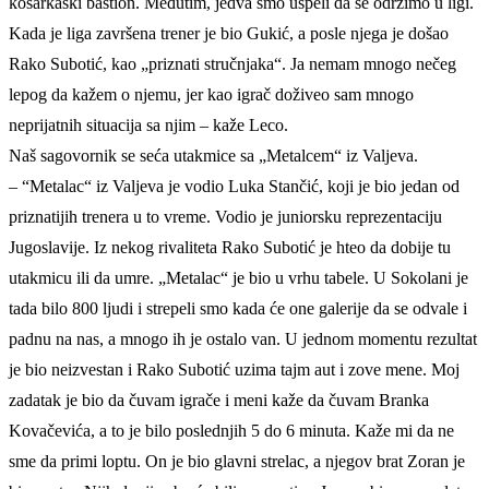
košarkaški bastion. Međutim, jedva smo uspeli da se održimo u ligi.
Kada je liga završena trener je bio Gukić, a posle njega je došao
Rako Subotić, kao „priznati stručnjaka“. Ja nemam mnogo nečeg
lepog da kažem o njemu, jer kao igrač doživeo sam mnogo
neprijatnih situacija sa njim – kaže Leco.
Naš sagovornik se seća utakmice sa „Metalcem“ iz Valjeva.
– “Metalac“ iz Valjeva je vodio Luka Stančić, koji je bio jedan od
priznatijih trenera u to vreme. Vodio je juniorsku reprezentaciju
Jugoslavije. Iz nekog rivaliteta Rako Subotić je hteo da dobije tu
utakmicu ili da umre. „Metalac“ je bio u vrhu tabele. U Sokolani je
tada bilo 800 ljudi i strepeli smo kada će one galerije da se odvale i
padnu na nas, a mnogo ih je ostalo van. U jednom momentu rezultat
je bio neizvestan i Rako Subotić uzima tajm aut i zove mene. Moj
zadatak je bio da čuvam igrače i meni kaže da čuvam Branka
Kovačevića, a to je bilo poslednjih 5 do 6 minuta. Kaže mi da ne
sme da primi loptu. On je bio glavni strelac, a njegov brat Zoran je