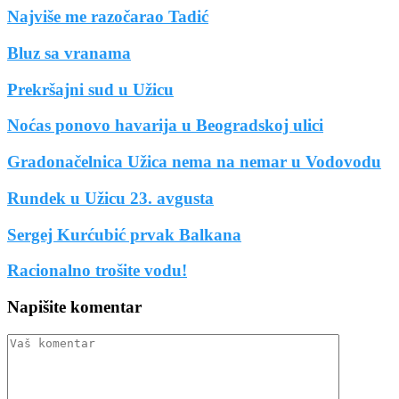
Najviše me razočarao Tadić
Bluz sa vranama
Prekršajni sud u Užicu
Noćas ponovo havarija u Beogradskoj ulici
Gradonačelnica Užica nema na nemar u Vodovodu
Rundek u Užicu 23. avgusta
Sergej Kurćubić prvak Balkana
Racionalno trošite vodu!
Napišite komentar