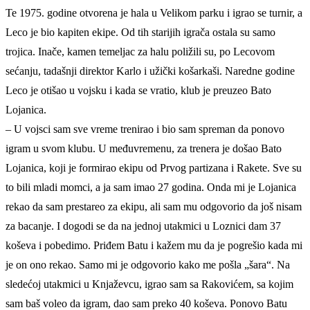
Te 1975. godine otvorena je hala u Velikom parku i igrao se turnir, a
Leco je bio kapiten ekipe. Od tih starijih igrača ostala su samo
trojica. Inače, kamen temeljac za halu poližili su, po Lecovom
sećanju, tadašnji direktor Karlo i užički košarkaši. Naredne godine
Leco je otišao u vojsku i kada se vratio, klub je preuzeo Bato
Lojanica.
– U vojsci sam sve vreme trenirao i bio sam spreman da ponovo
igram u svom klubu. U međuvremenu, za trenera je došao Bato
Lojanica, koji je formirao ekipu od Prvog partizana i Rakete. Sve su
to bili mladi momci, a ja sam imao 27 godina. Onda mi je Lojanica
rekao da sam prestareo za ekipu, ali sam mu odgovorio da još nisam
za bacanje. I dogodi se da na jednoj utakmici u Loznici dam 37
koševa i pobedimo. Priđem Batu i kažem mu da je pogrešio kada mi
je on ono rekao. Samo mi je odgovorio kako me pošla „šara“. Na
sledećoj utakmici u Knjaževcu, igrao sam sa Rakovićem, sa kojim
sam baš voleo da igram, dao sam preko 40 koševa. Ponovo Batu