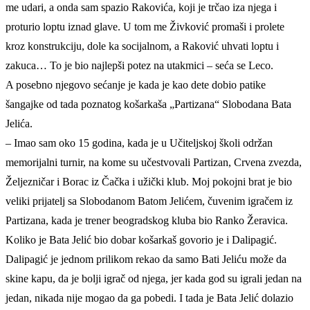
me udari, a onda sam spazio Rakovića, koji je trčao iza njega i
proturio loptu iznad glave. U tom me Živković promaši i prolete
kroz konstrukciju, dole ka socijalnom, a Raković uhvati loptu i
zakuca… To je bio najlepši potez na utakmici – seća se Leco.
A posebno njegovo sećanje je kada je kao dete dobio patike
šangajke od tada poznatog košarkaša „Partizana“ Slobodana Bata
Jelića.
– Imao sam oko 15 godina, kada je u Učiteljskoj školi održan
memorijalni turnir, na kome su učestvovali Partizan, Crvena zvezda,
Željezničar i Borac iz Čačka i užički klub. Moj pokojni brat je bio
veliki prijatelj sa Slobodanom Batom Jelićem, čuvenim igračem iz
Partizana, kada je trener beogradskog kluba bio Ranko Žeravica.
Koliko je Bata Jelić bio dobar košarkaš govorio je i Dalipagić.
Dalipagić je jednom prilikom rekao da samo Bati Jeliću može da
skine kapu, da je bolji igrač od njega, jer kada god su igrali jedan na
jedan, nikada nije mogao da ga pobedi. I tada je Bata Jelić dolazio