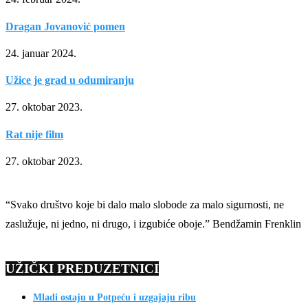
Dragan Jovanović pomen
24. januar 2024.
Užice je grad u odumiranju
27. oktobar 2023.
Rat nije film
27. oktobar 2023.
“Svako društvo koje bi dalo malo slobode za malo sigurnosti, ne
zaslužuje, ni jedno, ni drugo, i izgubiće oboje.” Bendžamin Frenklin
UŽIČKI PREDUZETNICI
Mladi ostaju u Potpeću i uzgajaju ribu