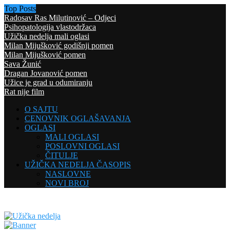
Top Posts
Radosav Ras Milutinović – Odjeci
Psihopatologija vlastodržaca
Užička nedelja mali oglasi
Milan Mijušković godišnji pomen
Milan Mijušković pomen
Sava Žunić
Dragan Jovanović pomen
Užice je grad u odumiranju
Rat nije film
O SAJTU
CENOVNIK OGLAŠAVANJA
OGLASI
MALI OGLASI
POSLOVNI OGLASI
ČITULJE
UŽIČKA NEDELJA ČASOPIS
NASLOVNE
NOVI BROJ