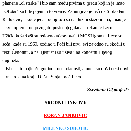
platnene „ol starke“ i bio sam među prvima u gradu koji ih je imao.
„Ol star“ su bile pojam u to vreme. Zanimljivo je reći da Slobodan
Radojević, takođe jedan od igrača sa najdužim stažom ima, imao je
takvu opremu od prvog do poslednjeg dana – rekao je Leco.
Užički košarkaši su redovno učestvovali i MOSI igrama. Leco se
seća, kada su 1969. godine u Foči bili prvi, svi zajedno su skočili u
reku Ćehotinu, a na Tjentištu su uživali na koncertu Bijelog
dugmeta.
– Bile su to najlepše godine moje mladosti, a onda su došli neki novi
– rekao je na kraju Dušan Stojanović Leco.
Zvezdana Gligorijević
SRODNI LINKOVI:
BOBAN JANKOVIĆ
MILENKO SUBOTIĆ