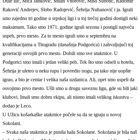
Dule Ilić, Mića Janković, Milan Vitorović, Mišo Subotić, Radomir
Raković Andrejev, Slobo Radojević, Šehrija Nuhanović i ja. Igrali
smo zajedno tri godine u srpskoj ligi i u toj trećoj godini dostigli neki
maksimum. Tako smo 1971. godine igrali sezonu i postigli najveću
uspeh, prvo mesto. Za to mesto igrali smo u septembru na
kvalifikacijama u Titogradu (današnja Podgorica) i zahvaljujući toj
generaciji osvojili prvo mesto. Dobili smo sve utakmice. U
Podgorici smo imali i jedan veliki peh. Tek što smo odseli u hotelu,
Šehrija je uleteo u neku rupu i povredio nogu, pa tako nije uopšte
igrao, a bio je centar i velika naša uzdanica. Ali, opet smo uspeli da
osvojimo prvo mesto. Ušli smo u drugu saveznu ligu, gde su bili jaki
klubovi. Imali smo dobru ekipu, ali nismo imali velikog iskustva –
dodao je Leco.
U Užicu košarkaške utakmice počele su da se igraju u novoj
Sokolani.
– Svaka naša utakmica je punila halu Sokolane. Sokolana je bila naš