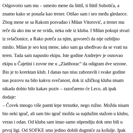
Odgovorio sam mu – umesto mene da štitiš, ti štitiš Subotića, a
znamo kako se ponaša kao trener. Otišao sam i seo među gledaoce.
Zbog mene se sa Rakom posvađao i Milan Vitorović, a trener mu
reče da ako mu se ne sviđa, neka ode iz kluba. I Milan pokupi stvari
iz svlačionice, a Rako potrča za njim, govoreći da nije ozbiljno
mislio. Milan je seo kraj mene, iako sam ga ubeđivao da se vrati na
teren. Tada sam napustio ekipu. Iste godine Andrejev je osnovao
ekipu u Čajetini i zovne me u „Zlatiborac“ da odigram dve sezone.
Bio je to korektan klub. I danas nas nisu zaboravili i svake godine
nas pozovu na bilo kakvu svečanost, dok iz užičkog kluba nisam
nikada dobio bilo kakav poziv – razočareno će Leco, ali ipak
dodaje:
– Čovek mnogo više pamti lepe trenutke, nego ružne. Možda nisam
bio neki igrač, ali sam bio igrač možda sa najdužim stažom u klubu,
veran i odan. Od kluba sam imao samo stipendiju dok smo bili u
prvoj ligi. Od SOFKE smo jedino dobili dugmiće za košulje. Ipak