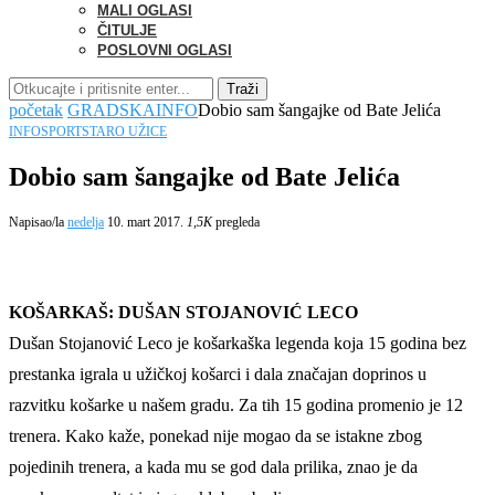
MALI OGLASI
ČITULJE
POSLOVNI OGLASI
Traži
početak
GRADSKA
INFO
Dobio sam šangajke od Bate Jelića
INFO
SPORT
STARO UŽICE
Dobio sam šangajke od Bate Jelića
Napisao/la
nedelja
10. mart 2017.
1,5K
pregleda
KOŠARKAŠ: DUŠAN STOJANOVIĆ LECO
Dušan Stojanović Leco je košarkaška legenda koja 15 godina bez
prestanka igrala u užičkoj košarci i dala značajan doprinos u
razvitku košarke u našem gradu. Za tih 15 godina promenio je 12
trenera. Kako kaže, ponekad nije mogao da se istakne zbog
pojedinih trenera, a kada mu se god dala prilika, znao je da