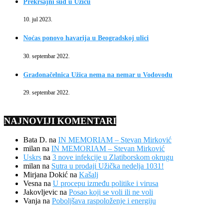
Prekršajni sud u Užicu
10. jul 2023.
Noćas ponovo havarija u Beogradskoj ulici
30. septembar 2022.
Gradonačelnica Užica nema na nemar u Vodovodu
29. septembar 2022.
NAJNOVIJI KOMENTARI
Bata D.
na
IN MEMORIAM – Stevan Mirković
milan
na
IN MEMORIAM – Stevan Mirković
Uskrs
na
3 nove infekcije u Zlatiborskom okrugu
milan
na
Sutra u prodaji Užička nedelja 1031!
Mirjana Dokić
na
Kašalj
Vesna
na
U procepu između politike i virusa
Jakovljevic
na
Posao koji se voli ili ne voli
Vanja
na
Poboljšava raspoloženje i energiju