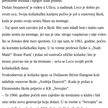
preokrene rezultat i njegov klub pobedi.
Dušan Stojanović je rođen u Užicu, a nadimak Leco je dobio po
svom ocu. Svoju košarkašku karijeru počeo je još u osnovnoj školi,
kada je pratio svoju sestru Maru na treninge.
– Taj sport sam zavoleo još u školi. Bio sam mlađi brat i stalno sam
pratio sestru na treninge, jer nas je otac strogo vaspitavao i nije voleo
što se žensko dete bavi sportom. Uz nju sam, te 1961. godine, počeo
da koristim košarkašku loptu. U to vreme profesor fizike u „Nadi
Matić“ Brane Panić i jedan od osnivača užičke košarke, bio je
trener, pozvao me je da treniram – seća se Leco svojih prvih
košarkaških dana.
Svakodnevno je košarku igrao sa Dušanom Ilićem Đangom kod
tadašnje osnovne škole „Andrija Đurović“. Kada je pošao u
Ekonomsku školu prijavio u KK „Sevojno”.
– Te 1966. godine počeli smo zajedno da treniramo u klubu i bili
smo neka nova generacija koja dolazi. U tu vreme u “Sevojnu” su