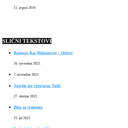
15. avgust 2019.
SLIČNI TEKSTOVI
Radosav Ras Milutinović – Odjeci
10. novembar 2025.
7. novembar 2025.
Najviše me razočarao Tadić
27. oktobar 2023.
Bluz sa vranama
25. jul 2023.