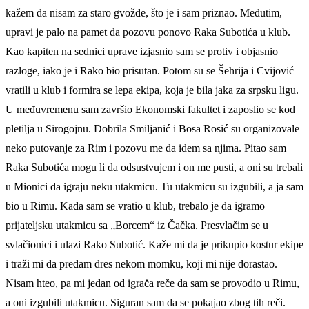
kažem da nisam za staro gvožđe, što je i sam priznao. Međutim,
upravi je palo na pamet da pozovu ponovo Raka Subotića u klub.
Kao kapiten na sednici uprave izjasnio sam se protiv i objasnio
razloge, iako je i Rako bio prisutan. Potom su se Šehrija i Cvijović
vratili u klub i formira se lepa ekipa, koja je bila jaka za srpsku ligu.
U međuvremenu sam završio Ekonomski fakultet i zaposlio se kod
pletilja u Sirogojnu. Dobrila Smiljanić i Bosa Rosić su organizovale
neko putovanje za Rim i pozovu me da idem sa njima. Pitao sam
Raka Subotića mogu li da odsustvujem i on me pusti, a oni su trebali
u Mionici da igraju neku utakmicu. Tu utakmicu su izgubili, a ja sam
bio u Rimu. Kada sam se vratio u klub, trebalo je da igramo
prijateljsku utakmicu sa „Borcem“ iz Čačka. Presvlačim se u
svlačionici i ulazi Rako Subotić. Kaže mi da je prikupio kostur ekipe
i traži mi da predam dres nekom momku, koji mi nije dorastao.
Nisam hteo, pa mi jedan od igrača reče da sam se provodio u Rimu,
a oni izgubili utakmicu. Siguran sam da se pokajao zbog tih reči.