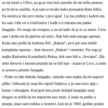
na taj turnir u Užice, pa ga je moj brat zamolio da mi nešto ponese,
jer bi mi to značilo. A ja sam se hvalio kako poznajem Batu Jelića.
Na turniru je bio prvi strelac i prvi igrač. I ja mu priđem i kažem mu
ko sam. Ode on u svlačionicu i izađe a u rukama mu patike
šangajke. Ne mogu da verujem, a on mi kaže da je to za mene. Uzeo
sam i došlo mi da plačem od sreće. Nije bilo tada mnogo opreme.
Kada smo prešli da budemo KK „Raketa“, prvi put smo dobili
kompletnu opremu – žute dresove „Rakete“ i trenerke. Pre toga je
majka Radomira Komadinića Reksa, dok smo bili u „Sevojnu“, šila
neke dresove i moram priznati da su bili lepi – kazao je Leco, a onda
se ponovo prisetio šangajki.
– Pošto su bile duboke šangajke, zamolio sam majku da mi napravi
plitke. Odrezala je onaj deo ispod čukljeva, a ja sam uzeo iglu i
konac i obenglam. Kad god smo posle dobijali šangajke moji
drugari su tražili da im napravim kao moje. A kada su patike u
pitanju, imao sam rođeka u Americi, koji mi je 1969. godine poslao