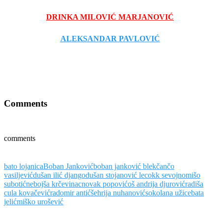
DRINKA MILOVIĆ MARJANOVIĆ
ALEKSANDAR PAVLOVIĆ
Comments
comments
bato lojanica
Boban Janković
boban janković blek
čančo
vasiljević
dušan ilić django
dušan stojanović leco
kk sevojno
mišo
subotić
nebojša krčevinac
novak popović
oš andrija djurović
radiša
cula kovačević
radomir antić
šehrija nuhanović
sokolana užice
bata
jelić
miško urošević