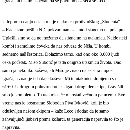
igrača, ali nismo uspevali da se povratimo – seća se Leco.
U lepom sećanju ostala mu je utakmica protiv niškog „Studenta“.
– Kada smo pošli u Niš, pokvari nam se auto i stanemo na pola puta.
Uplašili smo se da ne možemo da stignemo na utakmicu. Naiđe neki
kombi i zamolimo čoveka da nas odveze do Niša. U kombi
sednemo naš šestorica. Dolazimo tamo, kad ono oko 3.000 ljudi
čeka početak. Mišo Subotić je tada odigrao utakmicu života. Dao
sam i ja nekoliko koševa, ali Mišo je znao i da asistira i uposli
igrača, a znao je i da daje koševe. Mi tu utakmicu dobijemo sa
61:60. U drugom poluvrmenu je stigao i drugi deo ekipe, i završili
smo je kompletno. Ta utakmica će mi ostati večno u pamćenju. Sve
vreme nas je posmatrao Slobodan Piva Ivković, koji je bio
oduševljen našom ekipom – kaže Leco i dodao da je samo
zahvaljujući ljubavi prema košarci, ta generacija napravila to što je
napravila.