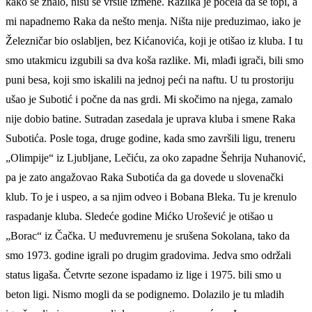
kako se znalo, nisu se vršile izmene. Razlika je počela da se topi, a
mi napadnemo Raka da nešto menja. Ništa nije preduzimao, iako je
Železničar bio oslabljen, bez Kićanovića, koji je otišao iz kluba. I tu
smo utakmicu izgubili sa dva koša razlike. Mi, mlađi igrači, bili smo
puni besa, koji smo iskalili na jednoj peći na naftu. U tu prostoriju
ušao je Subotić i počne da nas grdi. Mi skočimo na njega, zamalo
nije dobio batine. Sutradan zasedala je uprava kluba i smene Raka
Subotića. Posle toga, druge godine, kada smo završili ligu, treneru
„Olimpije“ iz Ljubljane, Lečiću, za oko zapadne Šehrija Nuhanović,
pa je zato angažovao Raka Subotića da ga dovede u slovenački
klub. To je i uspeo, a sa njim odveo i Bobana Bleka. Tu je krenulo
raspadanje kluba. Sledeće godine Mićko Urošević je otišao u
„Borac“ iz Čačka. U međuvremenu je srušena Sokolana, tako da
smo 1973. godine igrali po drugim gradovima. Jedva smo održali
status ligaša. Četvrte sezone ispadamo iz lige i 1975. bili smo u
beton ligi. Nismo mogli da se podignemo. Dolazilo je tu mladih