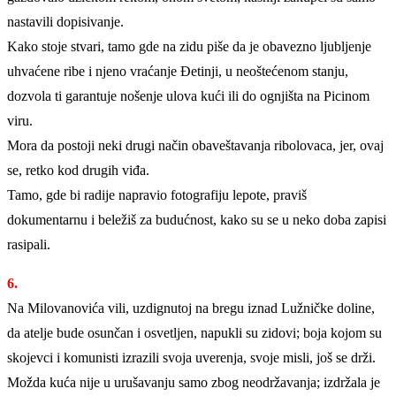
nastavili dopisivanje.
Kako stoje stvari, tamo gde na zidu piše da je obavezno ljubljenje
uhvaćene ribe i njeno vraćanje Đetinji, u neoštećenom stanju,
dozvola ti garantuje nošenje ulova kući ili do ognjišta na Picinom
viru.
Mora da postoji neki drugi način obaveštavanja ribolovaca, jer, ovaj
se, retko kod drugih viđa.
Tamo, gde bi radije napravio fotografiju lepote, praviš
dokumentarnu i beležiš za budućnost, kako su se u neko doba zapisi
rasipali.
6.
Na Milovanovića vili, uzdignutoj na bregu iznad Lužničke doline,
da atelje bude osunčan i osvetljen, napukli su zidovi; boja kojom su
skojevci i komunisti izrazili svoja uverenja, svoje misli, još se drži.
Možda kuća nije u urušavanju samo zbog neodržavanja; izdržala je