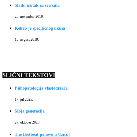
Slatki užitak za sva čula
25. novembar 2019.
Kebab je specifičnog ukusa
15. avgust 2019.
SLIČNI TEKSTOVI
Psihopatologija vlastodržaca
17. jul 2025.
Moja generacija
27. oktobar 2023.
The Bestbeat ponovo u Užicu!