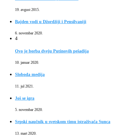
19. avgust 2015.
Bajden vodi u Džordžiji i Pensilvaniji
6. novembar 2020.
4
Ovo je borba dveju Putinovih pešadija
10. januar 2020.
Sloboda medija
11. jul 2021.
Još se igra
5. novembar 2020.
Srpski naučnik u svetskom timu istraživača Sunca
13. mart 2020.