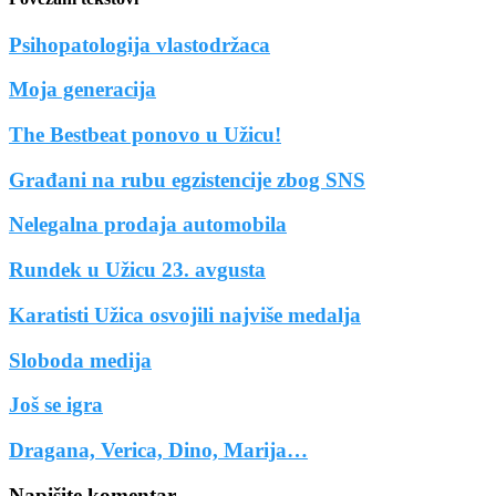
Psihopatologija vlastodržaca
Moja generacija
The Bestbeat ponovo u Užicu!
Građani na rubu egzistencije zbog SNS
Nelegalna prodaja automobila
Rundek u Užicu 23. avgusta
Karatisti Užica osvojili najviše medalja
Sloboda medija
Još se igra
Dragana, Verica, Dino, Marija…
Napišite komentar