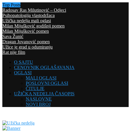
Top Posts
Radosav Ras Milutinović – Odjeci
Psihopatologija vlastodržaca
Užička nedelja mali oglasi
Milan Mijušković godišnji pomen
Milan Mijušković pomen
Sava Žunić
Dragan Jovanović pomen
Užice je grad u odumiranju
Rat nije film
O SAJTU
CENOVNIK OGLAŠAVANJA
OGLASI
MALI OGLASI
POSLOVNI OGLASI
ČITULJE
UŽIČKA NEDELJA ČASOPIS
NASLOVNE
NOVI BROJ