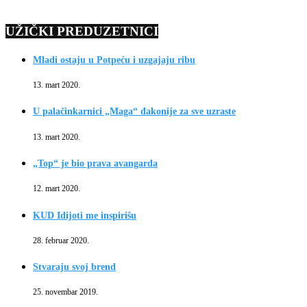
UŽIČKI PREDUZETNICI
Mladi ostaju u Potpeću i uzgajaju ribu
13. mart 2020.
U palačinkarnici „Maga“ đakonije za sve uzraste
13. mart 2020.
„Top“ je bio prava avangarda
12. mart 2020.
KUD Idijoti me inspirišu
28. februar 2020.
Stvaraju svoj brend
25. novembar 2019.