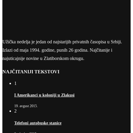
Užička nedelja je jedan od najstarijih privatnih časopisa u Srbiji.
Izlazi od maja 1994. godine, punih 26 godina. Najčitanije i
najuticajnije novine u Zlatiborskom okrugu.
NAJČITANIJI TEKSTOVI
1
I Amerikanci u koloniji u Zlakusi
19. avgust 2015.
2
Telefoni autobuske stanice