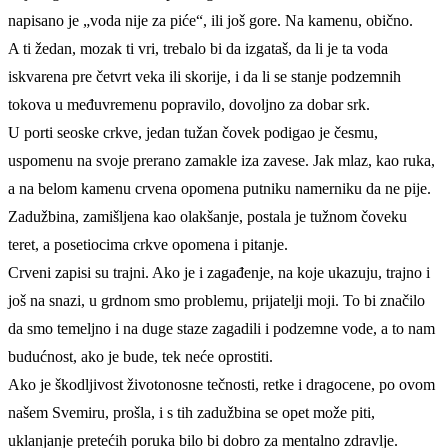
napisano je „voda nije za piće“, ili još gore. Na kamenu, obično.
A ti žedan, mozak ti vri, trebalo bi da izgataš, da li je ta voda
iskvarena pre četvrt veka ili skorije, i da li se stanje podzemnih
tokova u međuvremenu popravilo, dovoljno za dobar srk.
U porti seoske crkve, jedan tužan čovek podigao je česmu,
uspomenu na svoje prerano zamakle iza zavese. Jak mlaz, kao ruka,
a na belom kamenu crvena opomena putniku namerniku da ne pije.
Zadužbina, zamišljena kao olakšanje, postala je tužnom čoveku
teret, a posetiocima crkve opomena i pitanje.
Crveni zapisi su trajni. Ako je i zagađenje, na koje ukazuju, trajno i
još na snazi, u grdnom smo problemu, prijatelji moji. To bi značilo
da smo temeljno i na duge staze zagadili i podzemne vode, a to nam
budućnost, ako je bude, tek neće oprostiti.
Ako je škodljivost životonosne tečnosti, retke i dragocene, po ovom
našem Svemiru, prošla, i s tih zadužbina se opet može piti,
uklanjanje pretećih poruka bilo bi dobro za mentalno zdravlje.