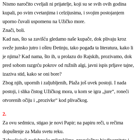
Nismo naročito cveljali ni prijatelje, koji su se svih ovih godina
kupali, po svim cvetanjima i celzijusima, i svojim postojanjem
uporno čuvali uspomenu na Užičko more.
Znači, boli.
Kad nas, što sa zavišću gledamo naše kupače, dok plivaju kroz
sveže junsko jutro i oštru Đetinju, tako pogađa ta literatura, kako li
je njima? Kad nama, što ih, u prolazu do Rajskih, prozivamo, dok
pred sobom razgrću pokrov od ružnih algi, javni ispis prljave tajne,
izaziva stid, kako se oni bore?
Zbog njih, upornih i zaljubljenih, Plaža još uvek postoji. I nada
postoji, i slika čistog Užičkog mora, u kom se igra „jure“, roneći
otvorenih očiju i „prozivke“ kod plivačkog.
2.
Za ovu sedmicu, stigao je novi Papir; na papiru reči, u rečima
dopuštenje za Malu svetu reku.