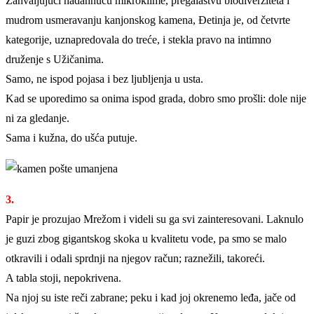
Zahvaljujući nadahnuću mikroklime, pregalaštvu biodiverziteta i
mudrom usmeravanju kanjonskog kamena, Đetinja je, od četvrte
kategorije, uznapredovala do treće, i stekla pravo na intimno
druženje s Užičanima.
Samo, ne ispod pojasa i bez ljubljenja u usta.
Kad se uporedimo sa onima ispod grada, dobro smo prošli: dole nije
ni za gledanje.
Sama i kužna, do ušća putuje.
3.
Papir je prozujao Mrežom i videli su ga svi zainteresovani. Laknulo
je guzi zbog gigantskog skoka u kvalitetu vode, pa smo se malo
otkravili i odali sprdnji na njegov račun; raznežili, takoreći.
A tabla stoji, nepokrivena.
Na njoj su iste reči zabrane; peku i kad joj okrenemo leđa, jače od