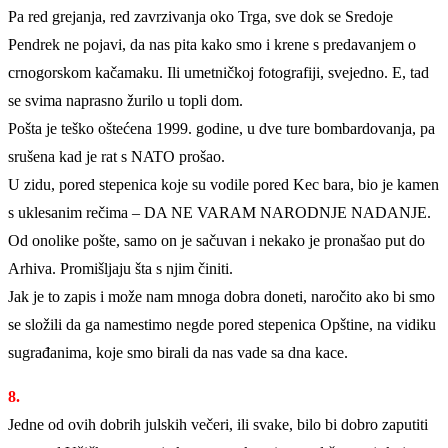
Pa red grejanja, red zavrzivanja oko Trga, sve dok se Sredoje
Pendrek ne pojavi, da nas pita kako smo i krene s predavanjem o
crnogorskom kačamaku. Ili umetničkoj fotografiji, svejedno. E, tad
se svima naprasno žurilo u topli dom.
Pošta je teško oštećena 1999. godine, u dve ture bombardovanja, pa
srušena kad je rat s NATO prošao.
U zidu, pored stepenica koje su vodile pored Kec bara, bio je kamen
s uklesanim rečima – DA NE VARAM NARODNJE NADANJE.
Od onolike pošte, samo on je sačuvan i nekako je pronašao put do
Arhiva. Promišljaju šta s njim činiti.
Jak je to zapis i može nam mnoga dobra doneti, naročito ako bi smo
se složili da ga namestimo negde pored stepenica Opštine, na vidiku
sugrađanima, koje smo birali da nas vade sa dna kace.
8.
Jedne od ovih dobrih julskih večeri, ili svake, bilo bi dobro zaputiti