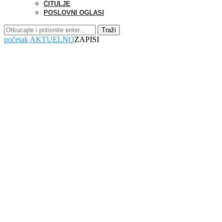
ČITULJE
POSLOVNI OGLASI
Traži
početak
AKTUELNO
ZAPISI