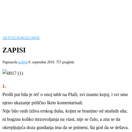
AKTUELNO
KOLUMNE
ZAPISI
Napisao/la
nedelja
6. septembar 2016.
757
pregleda
1.
Prošli put bila je reč o onoj tabli na Plaži, svi znamo kojoj, i svi smo
njeno ukazanje prilično škrto komentarisali.
Nije bilo onih izliva erskog duha, kojim se branimo od strašnih sila;
ni bogzna koliko mrzovoljanja na vlast, nije se čulo, a zna se da
okrepljujuća doza gunđanja ima da se primeni, šta god da se dešava.