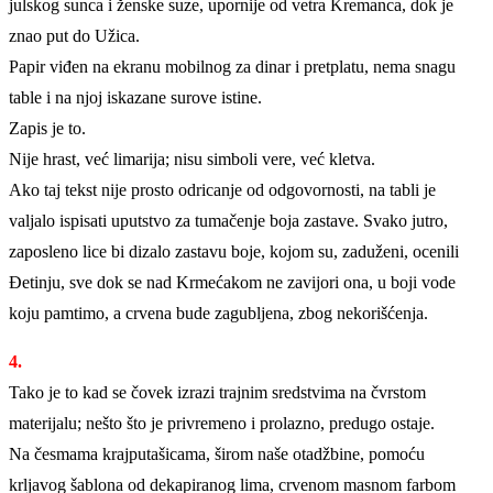
julskog sunca i ženske suze, upornije od vetra Kremanca, dok je
znao put do Užica.
Papir viđen na ekranu mobilnog za dinar i pretplatu, nema snagu
table i na njoj iskazane surove istine.
Zapis je to.
Nije hrast, već limarija; nisu simboli vere, već kletva.
Ako taj tekst nije prosto odricanje od odgovornosti, na tabli je
valjalo ispisati uputstvo za tumačenje boja zastave. Svako jutro,
zaposleno lice bi dizalo zastavu boje, kojom su, zaduženi, ocenili
Đetinju, sve dok se nad Krmećakom ne zavijori ona, u boji vode
koju pamtimo, a crvena bude zagubljena, zbog nekorišćenja.
4.
Tako je to kad se čovek izrazi trajnim sredstvima na čvrstom
materijalu; nešto što je privremeno i prolazno, predugo ostaje.
Na česmama krajputašicama, širom naše otadžbine, pomoću
krljavog šablona od dekapiranog lima, crvenom masnom farbom