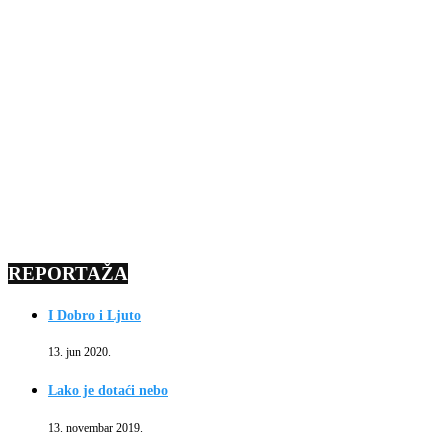
REPORTAŽA
I Dobro i Ljuto
13. jun 2020.
Lako je dotaći nebo
13. novembar 2019.