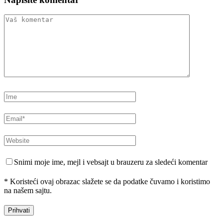
Snimi moje ime, mejl i vebsajt u brauzeru za sledeći komentar
* Koristeći ovaj obrazac slažete se da podatke čuvamo i koristimo
na našem sajtu.