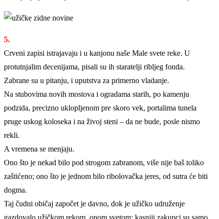
5.
Crveni zapisi istrajavaju i u kanjonu naše Male svete reke. U
protutnjalim decenijama, pisali su ih staratelji ribljeg fonda.
Zabrane su u pitanju, i uputstva za primerno vladanje.
Na stubovima novih mostova i ogradama starih, po kamenju
podzida, precizno uklopljenom pre skoro vek, portalima tunela
pruge uskog koloseka i na živoj steni – da ne bude, posle nismo
rekli.
A vremena se menjaju.
Ono što je nekad bilo pod strogom zabranom, više nije baš toliko
zaštićeno; ono što je jednom bilo ribolovačka jeres, od sutra će biti
dogma.
Taj čudni običaj započet je davno, dok je užičko udruženje
gazdovalo užičkom rekom, onom svetom; kasniji zakupci su samo