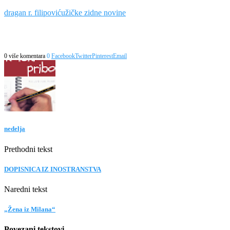
dragan r. filipović
užičke zidne novine
0 više komentara
0
Facebook
Twitter
Pinterest
Email
nedelja
Prethodni tekst
DOPISNICA IZ INOSTRANSTVA
Naredni tekst
„Žena iz Milana“
Povezani tekstovi