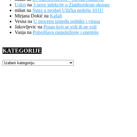
Uskrs
na
3 nove infekcije u Zlatiborskom okrugu
milan
na
Sutra u prodaji Užička nedelja 1031!
Mirjana Dokić
na
Kašalj
Vesna
na
U procepu između politike i virusa
Jakovljevic
na
Posao koji se voli ili ne voli
Vanja
na
Poboljšava raspoloženje i energiju
KATEGORIJE
KATEGORIJE