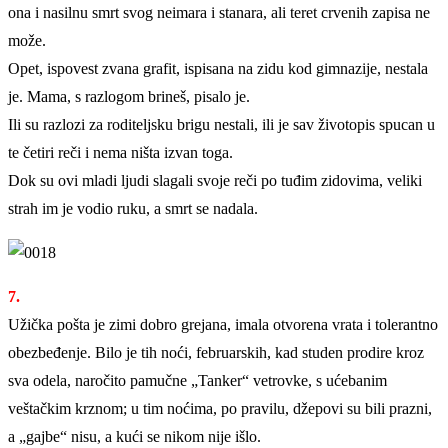
ona i nasilnu smrt svog neimara i stanara, ali teret crvenih zapisa ne
može.
Opet, ispovest zvana grafit, ispisana na zidu kod gimnazije, nestala
je. Mama, s razlogom brineš, pisalo je.
Ili su razlozi za roditeljsku brigu nestali, ili je sav životopis spucan u
te četiri reči i nema ništa izvan toga.
Dok su ovi mladi ljudi slagali svoje reči po tuđim zidovima, veliki
strah im je vodio ruku, a smrt se nadala.
7.
Užička pošta je zimi dobro grejana, imala otvorena vrata i tolerantno
obezbeđenje. Bilo je tih noći, februarskih, kad studen prodire kroz
sva odela, naročito pamučne „Tanker“ vetrovke, s ućebanim
veštačkim krznom; u tim noćima, po pravilu, džepovi su bili prazni,
a „gajbe“ nisu, a kući se nikom nije išlo.