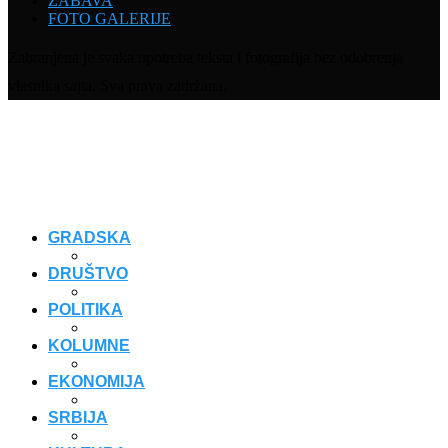
ZABAVA
FOTO GALERIJE
Zabranjena je svaka upotreba teksta i fotografija bez odobrenja
vlasnika sajta. Sva prava zadržana.
GRADSKA
DRUŠTVO
POLITIKA
KOLUMNE
EKONOMIJA
SRBIJA