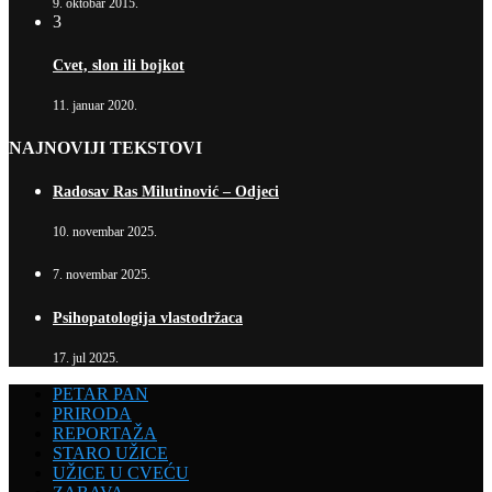
9. oktobar 2015.
3
Cvet, slon ili bojkot
11. januar 2020.
NAJNOVIJI TEKSTOVI
Radosav Ras Milutinović – Odjeci
10. novembar 2025.
7. novembar 2025.
Psihopatologija vlastodržaca
17. jul 2025.
PETAR PAN
PRIRODA
REPORTAŽA
STARO UŽICE
UŽICE U CVEĆU