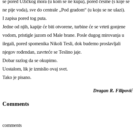
se pored Užičkog mora (u kom se ne kupa), pored česme (s koje se
ne pije voda), sve do centrale „Pod gradom“ (u koju se ne ulazi).
I zapisa pored tog puta.
Jedne od njih, kapije će biti otvorene, turbine će se vrteti gonjene
vodom, pristigle jazom od Male brane. Posle dugog mirovanja u
ilegali, pored spomenika Nikoli Tesli, dok budemo proslavljali
njegov rođendan, zavrteće se Teslino jaje.
Dobar razlog da se okupimo.
Uostalom, lik je izmislio ovaj svet.
Tako je pisano.
Dragan R. Filipović
Comments
comments