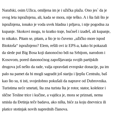
Narafski, osim Užica, omiljena im je i užička plaža. Ono jes` da je
ovog leta ispražnjena, ali, kada se mora, nije teško. A i šta fali što je
ispražnjena, ionako je voda uvek hladna i prljava, i nije pogodna za
kupanje. Skokovi mogu, to kratko traje, bućneš i izađeš, ali kupanje,
to nikako. Pitam se, pitam, a što je to čuveno „užičko more ispod
Bioktoša“ ispražnjeno? Elem, rešili ovi iz EPS-a, kako bi pokazali
da slede put Big Bosa koji danonoćno bdi na Srbijom, narodom i
Kosovom, pored danonoćnog zapošljavanja svojih partijskih
drugova još nešto da rade, valja opravdati evropske donacije, pa im
palo na pamet da bi mogli sagradit još stariju i ljepšu Centralu, baš
kao što su, ti isti, svojedobno pokušali da naprave od Dubrovnika.
Turistima neće smetati, šta zna turista šta je rotor, stator, kolektor i
slične Tesline trice i kučine, a vajdica je, mora se priznati, nema
smisla da Đetinja teče badava, ako ništa, biće za koju dnevnicu ili
platice stotinjak novih naprednih članova.