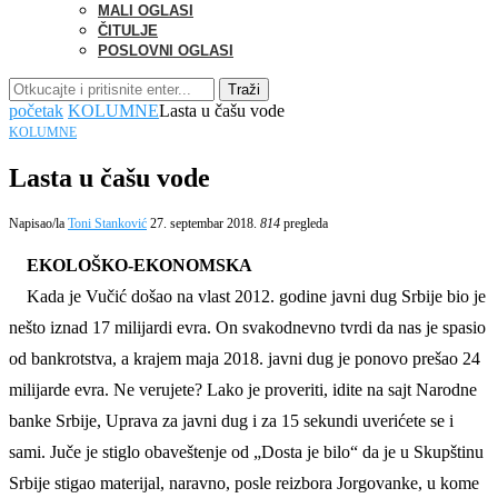
MALI OGLASI
ČITULJE
POSLOVNI OGLASI
Traži
početak
KOLUMNE
Lasta u čašu vode
KOLUMNE
Lasta u čašu vode
Napisao/la
Toni Stanković
27. septembar 2018.
814
pregleda
EKOLOŠKO-EKONOMSKA
Kada je Vučić došao na vlast 2012. godine javni dug Srbije bio je
nešto iznad 17 milijardi evra. On svakodnevno tvrdi da nas je spasio
od bankrotstva, a krajem maja 2018. javni dug je ponovo prešao 24
milijarde evra. Ne verujete? Lako je proveriti, idite na sajt Narodne
banke Srbije, Uprava za javni dug i za 15 sekundi uverićete se i
sami. Juče je stiglo obaveštenje od „Dosta je bilo“ da je u Skupštinu
Srbije stigao materijal, naravno, posle reizbora Jorgovanke, u kome