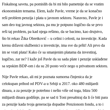
Fiskalnog saveta, pa pomislih da bi mi bilo pametnije da se vratim
ekonomskim temama. Elem, kaže Pavle, vreme je da se konačno
reši problem penzija i plata u javnom sektoru. Naravno, Pavle je i
sam deo tog javnog sektora, pa mu je potpuno logično da se prvo
reši taj problem, pa kad njega rešimo, da se bacimo, kao drujstvo,
što bi rekao Žika Obretković – u celini i celosti, na investicije. Kada
krenu državni službenici u investicije, ima sve da pršti! Ali prvo da
im se vrati plata! Kako će sa smanjenim platama da investiraj,
logično, zar ne? I kaže još Pavle da su sada plate i penzije usklađene
sa srpskim BDP-om i da su 20 posto veće nego u privatnom sektoru.
Nije Pavle rekao, ali mi je poznata sumorna činjenica da je
celokupan prihod od PDV-a u Srbiji u 2017. oko 480 milijardi
dinara, a za penzije je potrebno i nešto više od toga, blizu 500
milijardi dinara godišnje, pa se sad ti Toni presabiraj da li će biti para
za penzije kada tvoja generacija dopadne Penzionom fondu, a to i