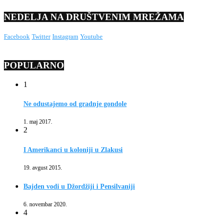
NEDELJA NA DRUŠTVENIM MREŽAMA
Facebook
Twitter
Instagram
Youtube
POPULARNO
1
Ne odustajemo od gradnje gondole
1. maj 2017.
2
I Amerikanci u koloniji u Zlakusi
19. avgust 2015.
Bajden vodi u Džordžiji i Pensilvaniji
6. novembar 2020.
4