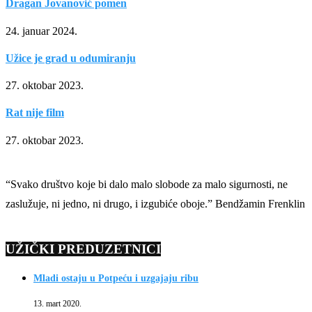
Dragan Jovanović pomen
24. januar 2024.
Užice je grad u odumiranju
27. oktobar 2023.
Rat nije film
27. oktobar 2023.
“Svako društvo koje bi dalo malo slobode za malo sigurnosti, ne
zaslužuje, ni jedno, ni drugo, i izgubiće oboje.” Bendžamin Frenklin
UŽIČKI PREDUZETNICI
Mladi ostaju u Potpeću i uzgajaju ribu
13. mart 2020.