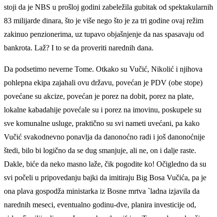
stoji da je NBS u prošloj godini zabeležila gubitak od spektakularnih
83 milijarde dinara, što je više nego što je za tri godine ovaj režim
zakinuo penzionerima, uz tupavo objašnjenje da nas spasavaju od
bankrota. Laž? I to se da proveriti narednih dana.
Da podsetimo neverne Tome. Otkako su Vučić, Nikolić i njihova
pohlepna ekipa zajahali ovu državu, povećan je PDV (obe stope)
povećane su akcize, povećan je porez na dobit, porez na plate,
lokalne kabadahije povećale su i porez na imovinu, poskupele su
sve komunalne usluge, praktično su svi nameti uvećani, pa kako
Vučić svakodnevno ponavlja da danonoćno radi i još danonoćnije
štedi, bilo bi logično da se dug smanjuje, ali ne, on i dalje raste.
Dakle, biće da neko masno laže, čik pogodite ko! Očigledno da su
svi počeli u pripovedanju bajki da imitiraju Big Bosa Vučića, pa je
ona plava gospodža ministarka iz Bosne mrtva `ladna izjavila da
narednih meseci, eventualno godinu-dve, planira investicije od,