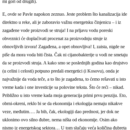
mi gori od drugih).
E, ovde se Pavle napokon zeznuo. Jeste problem što kanalizacija ide
direktno u reke, ali je zaboravio važnu energetsku činjenicu – i iz
zagađene vode proizvodi se struja! I na prljavu vodu poreski
obveznici će doplaćivati procenat za proizvodnju struje iz
obnovljivih izvora! Zagađena, a opet obnovljiva! I, zaista, nigde ne
piše da mora voda biti čista. Čak ni cijanobakterije u vodi ne smetaju
da se proizvodi struja. A kako smo se poslednjih godina kao drujstvo
(u celini i celosti) potpuno predali energetici (i Kosovu), onda je
najvažnije da voda teče, a to što je zagađena, to ćemo rešavati u isto
vreme kada i one investicije sa polovine teksta. Što će reći – nikad.
Približno u isto vreme kada moja generacija primi prvu penziju. Eto,
obrni-okreni, reklo bi se da ekonomija i ekologija nemaju nikakve
veze, međutim…. Ja bih, čak, ekologiji dao prednost, jer dok ne
uklonimo ovo silno đubre, nema ništa od ekonomije. Osim ako
nismo iz energetskog sektora… U tom slučaju veća količina đubreta