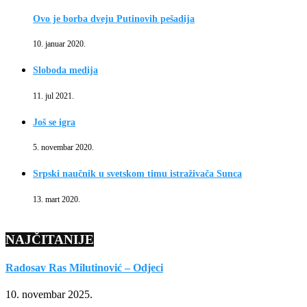
Ovo je borba dveju Putinovih pešadija
10. januar 2020.
Sloboda medija
11. jul 2021.
Još se igra
5. novembar 2020.
Srpski naučnik u svetskom timu istraživača Sunca
13. mart 2020.
NAJČITANIJE
Radosav Ras Milutinović – Odjeci
10. novembar 2025.