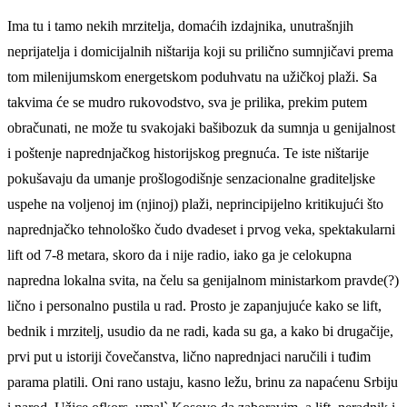
Ima tu i tamo nekih mrzitelja, domaćih izdajnika, unutrašnjih
neprijatelja i domicijalnih ništarija koji su prilično sumnjičavi prema
tom milenijumskom energetskom poduhvatu na užičkoj plaži. Sa
takvima će se mudro rukovodstvo, sva je prilika, prekim putem
obračunati, ne može tu svakojaki bašibozuk da sumnja u genijalnost
i poštenje naprednjačkog historijskog pregnuća. Te iste ništarije
pokušavaju da umanje prošlogodišnje senzacionalne graditeljske
uspehe na voljenoj im (njinoj) plaži, neprincipijelno kritikujući što
naprednjačko tehnološko čudo dvadeset i prvog veka, spektakularni
lift od 7-8 metara, skoro da i nije radio, iako ga je celokupna
napredna lokalna svita, na čelu sa genijalnom ministarkom pravde(?)
lično i personalno pustila u rad. Prosto je zapanjujuće kako se lift,
bednik i mrzitelj, usudio da ne radi, kada su ga, a kako bi drugačije,
prvi put u istoriji čovečanstva, lično naprednjaci naručili i tuđim
parama platili. Oni rano ustaju, kasno ležu, brinu za napaćenu Srbiju