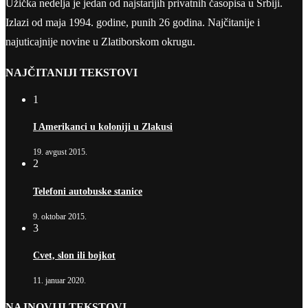
Užička nedelja je jedan od najstarijih privatnih časopisa u Srbiji.
Izlazi od maja 1994. godine, punih 26 godina. Najčitanije i
najuticajnije novine u Zlatiborskom okrugu.
NAJČITANIJI TEKSTOVI
1
I Amerikanci u koloniji u Zlakusi
19. avgust 2015.
2
Telefoni autobuske stanice
9. oktobar 2015.
3
Cvet, slon ili bojkot
11. januar 2020.
NAJNOVIJI TEKSTOVI