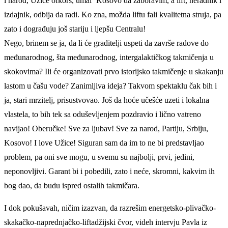
i narod, Užice ofkors, umal` Kosovo da zaboravim, a lift, neradnik i
izdajnik, odbija da radi. Ko zna, možda liftu fali kvalitetna struja, pa
zato i dograđuju još stariju i ljepšu Centralu!
Nego, brinem se ja, da li će graditelji uspeti da završe radove do
međunarodnog, šta međunarodnog, intergalaktičkog takmičenja u
skokovima? Ili će organizovati prvo istorijsko takmičenje u skakanju
lastom u čašu vode? Zanimljiva ideja? Takvom spektaklu čak bih i
ja, stari mrzitelj, prisustvovao. Još da hoće učešće uzeti i lokalna
vlastela, to bih tek sa oduševljenjem pozdravio i lično vatreno
navijao! Oberučke! Sve za ljubav! Sve za narod, Partiju, Srbiju,
Kosovo! I love Užice! Siguran sam da im to ne bi predstavljao
problem, pa oni sve mogu, u svemu su najbolji, prvi, jedini,
neponovljivi. Garant bi i pobedili, zato i neće, skromni, kakvim ih
bog dao, da budu ispred ostalih takmičara.
I dok pokušavah, ničim izazvan, da razrešim energetsko-plivačko-
skakačko-naprednjačko-liftadžijski čvor, videh intervju Pavla iz