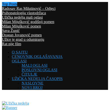
Top Posts
Radosav Ras Milutinović – Odjeci
Psihopatologija vlastodržaca
Užička nedelja mali oglasi
Milan Mijušković godišnji pomen
Milan Mijušković pomen
Sava Žunić
Dragan Jovanović pomen
Užice je grad u odumiranju
Rat nije film
O SAJTU
CENOVNIK OGLAŠAVANJA
OGLASI
MALI OGLASI
POSLOVNI OGLASI
ČITULJE
UŽIČKA NEDELJA ČASOPIS
NASLOVNE
NOVI BROJ