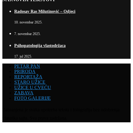
Radosav Ras Milutinović – Odjeci
10. novembar 2025.
7. novembar 2025.
Psihopatologija vlastodržaca
17. jul 2025.
PETAR PAN
PRIRODA
REPORTAŽA
STARO UŽICE
UŽICE U CVEĆU
ZABAVA
FOTO GALERIJE
Zabranjena je svaka upotreba teksta i fotografija bez odobrenja
vlasnika sajta. Sva prava zadržana.