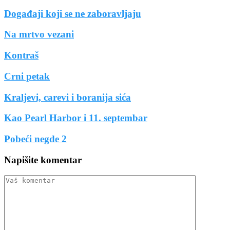
Događaji koji se ne zaboravljaju
Na mrtvo vezani
Kontraš
Crni petak
Kraljevi, carevi i boranija sića
Kao Pearl Harbor i 11. septembar
Pobeći negde 2
Napišite komentar