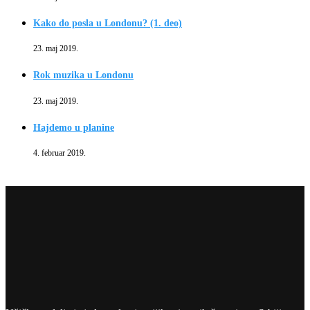
Kako do posla u Londonu? (1. deo)
23. maj 2019.
Rok muzika u Londonu
23. maj 2019.
Hajdemo u planine
4. februar 2019.