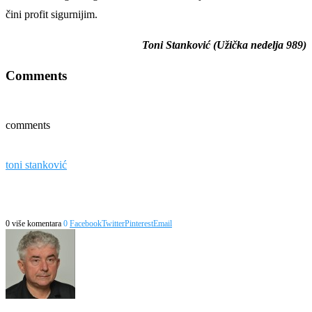
čini profit sigurnijim.
Toni Stanković (Užička nedelja 989)
Comments
comments
toni stanković
0 više komentara
0
Facebook
Twitter
Pinterest
Email