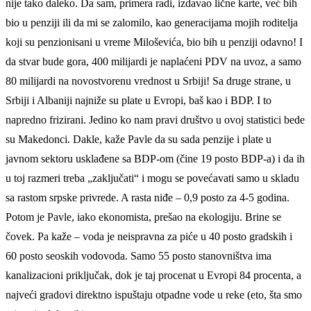
nije tako daleko. Da sam, primera radi, izdavao lične karte, već bih
bio u penziji ili da mi se zalomilo, kao generacijama mojih roditelja
koji su penzionisani u vreme Miloševića, bio bih u penziji odavno! I
da stvar bude gora, 400 milijardi je naplaćeni PDV na uvoz, a samo
80 milijardi na novostvorenu vrednost u Srbiji! Sa druge strane, u
Srbiji i Albaniji najniže su plate u Evropi, baš kao i BDP. I to
napredno frizirani. Jedino ko nam pravi društvo u ovoj statistici bede
su Makedonci. Dakle, kaže Pavle da su sada penzije i plate u
javnom sektoru usklađene sa BDP-om (čine 19 posto BDP-a) i da ih
u toj razmeri treba „zaključati“ i mogu se povećavati samo u skladu
sa rastom srpske privrede. A rasta niđe – 0,9 posto za 4-5 godina.
Potom je Pavle, iako ekonomista, prešao na ekologiju. Brine se
čovek. Pa kaže – voda je neispravna za piće u 40 posto gradskih i
60 posto seoskih vodovoda. Samo 55 posto stanovništva ima
kanalizacioni priključak, dok je taj procenat u Evropi 84 procenta, a
najveći gradovi direktno ispuštaju otpadne vode u reke (eto, šta smo