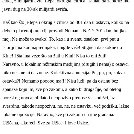
cirka, 5 milijardi evra. Lepa, okrugla, cifrica. Taman da zaokružimo
javni dug na 30-ak milijardi evrića.
Baš kao što je lepa i okrugla cifrica od 301 dan u ostavci, koliko na
debelo plaćenoj funkciji provodi Nemanja Nešić. 301 dan, brajko
moj. Ne može to svako! To, kao i u svemu ostalom, prvi put u
istoriji ima kod naprednjaka, i nigde više! Stigne i da skokne do
Kine! I šta ima veze što su žuti u Kini! Nisu to oni žuti!
Naravno, u lokalnim režimskim medijima (drugih i nema) o ostavci
niko ne sme ni da zucne. Kolektivna amnezija. Pu, pu, pu, kakva
ostavka?! Nemamo pooooojma!!! Nisu ludi, pa da ostanu bez
apanaže koju im, sve po zakonu, a kako bi drugačije, od otetog
poreskog novca, obilato i neopozivo prenose vlastodršci, uz
svesrdnu, takođe neopozivu, ne, ne, ne ostavku, već podršku, lažne
lokalne opozicije. Naravno, sve po zakonu i u ime građana.
Užičana, takoreći. Sve za Užice. I love Uzice.