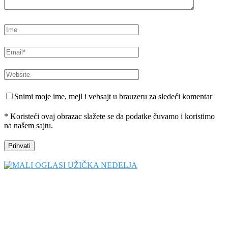
Snimi moje ime, mejl i vebsajt u brauzeru za sledeći komentar
* Koristeći ovaj obrazac slažete se da podatke čuvamo i koristimo
na našem sajtu.