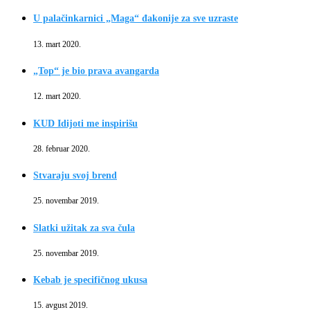
U palačinkarnici „Maga“ đakonije za sve uzraste
13. mart 2020.
„Top“ je bio prava avangarda
12. mart 2020.
KUD Idijoti me inspirišu
28. februar 2020.
Stvaraju svoj brend
25. novembar 2019.
Slatki užitak za sva čula
25. novembar 2019.
Kebab je specifičnog ukusa
15. avgust 2019.