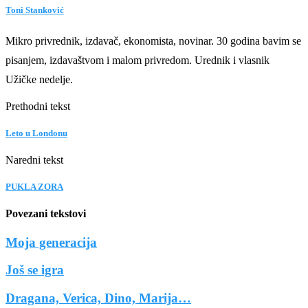
Toni Stanković
Mikro privrednik, izdavač, ekonomista, novinar. 30 godina bavim se
pisanjem, izdavaštvom i malom privredom. Urednik i vlasnik
Užičke nedelje.
Prethodni tekst
Leto u Londonu
Naredni tekst
PUKLA ZORA
Povezani tekstovi
Moja generacija
Još se igra
Dragana, Verica, Dino, Marija…