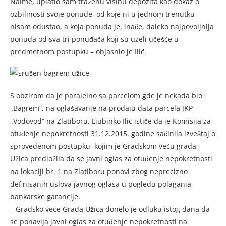
Naime, uplatio sam traženu visinu depozita kao dokaz o
ozbiljnosti svoje ponude, od koje ni u jednom trenutku
nisam odustao, a koja ponuda je, inače, daleko najpovoljnija
ponuda od sva tri ponuđača koji su uzeli učešće u
predmetnom postupku – objasnio je Ilić.
S obzirom da je paralelno sa parcelom gde je nekada bio
„Bagrem“, na oglašavanje na prodaju data parcela JKP
„Vodovod“ na Zlatiboru, Ljubinko Ilić ističe da je Komisija za
otuđenje nepokretnosti 31.12.2015. godine sačinila izveštaj o
sprovedenom postupku, kojim je Gradskom veću grada
Užica predložila da se javni oglas za otuđenje nepokretnosti
na lokaciji br. 1 na Zlatiboru ponovi zbog neprecizno
definisanih uslova javnog oglasa u pogledu polaganja
bankarske garancije.
– Gradsko veće Grada Užica donelo je odluku istog dana da
se ponavlja javni oglas za otuđenje nepokretnosti na