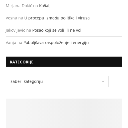
Mirjana Dokić
na
Kašalj
Vesna
na
U procepu između politike i virusa
Jakovljevic
na
Posao koji se voli ili ne voli
Vanja
na
Poboljšava raspoloženje i energiju
KATEGORIJE