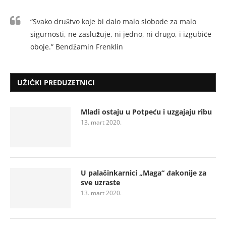
“Svako društvo koje bi dalo malo slobode za malo
sigurnosti, ne zaslužuje, ni jedno, ni drugo, i izgubiće
oboje.” Bendžamin Frenklin
UŽIČKI PREDUZETNICI
Mladi ostaju u Potpeću i uzgajaju ribu
13. mart 2020.
U palačinkarnici „Maga“ đakonije za
sve uzraste
13. mart 2020.