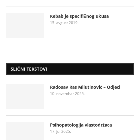
Kebab je specifičnog ukusa
15. avgust 2019.
SLIČNI TEKSTOVI
Radosav Ras Milutinović – Odjeci
10. novembar 2025.
Psihopatologija vlastodržaca
17. jul 2025.