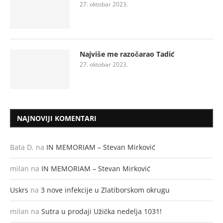
27. oktobar 2023.
Najviše me razočarao Tadić
27. oktobar 2023.
NAJNOVIJI KOMENTARI
Bata D.
na
IN MEMORIAM – Stevan Mirković
milan
na
IN MEMORIAM – Stevan Mirković
Uskrs
na
3 nove infekcije u Zlatiborskom okrugu
milan
na
Sutra u prodaji Užička nedelja 1031!