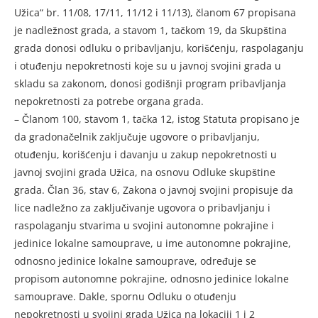
Užica“ br. 11/08, 17/11, 11/12 i 11/13), članom 67 propisana
je nadležnost grada, a stavom 1, tačkom 19, da Skupština
grada donosi odluku o pribavljanju, korišćenju, raspolaganju
i otuđenju nepokretnosti koje su u javnoj svojini grada u
skladu sa zakonom, donosi godišnji program pribavljanja
nepokretnosti za potrebe organa grada.
– Članom 100, stavom 1, tačka 12, istog Statuta propisano je
da gradonačelnik zaključuje ugovore o pribavljanju,
otuđenju, korišćenju i davanju u zakup nepokretnosti u
javnoj svojini grada Užica, na osnovu Odluke skupštine
grada. Član 36, stav 6, Zakona o javnoj svojini propisuje da
lice nadležno za zaključivanje ugovora o pribavljanju i
raspolaganju stvarima u svojini autonomne pokrajine i
jedinice lokalne samouprave, u ime autonomne pokrajine,
odnosno jedinice lokalne samouprave, određuje se
propisom autonomne pokrajine, odnosno jedinice lokalne
samouprave. Dakle, spornu Odluku o otuđenju
nepokretnosti u svojini grada Užica na lokaciji 1 i 2