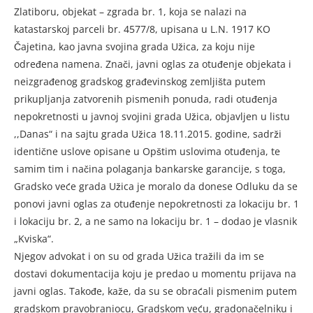
Zlatiboru, objekat – zgrada br. 1, koja se nalazi na
katastarskoj parceli br. 4577/8, upisana u L.N. 1917 KO
Čajetina, kao javna svojina grada Užica, za koju nije
određena namena. Znači, javni oglas za otuđenje objekata i
neizgrađenog gradskog građevinskog zemljišta putem
prikupljanja zatvorenih pismenih ponuda, radi otuđenja
nepokretnosti u javnoj svojini grada Užica, objavljen u listu
,,Danas“ i na sajtu grada Užica 18.11.2015. godine, sadrži
identične uslove opisane u Opštim uslovima otuđenja, te
samim tim i načina polaganja bankarske garancije, s toga,
Gradsko veće grada Užica je moralo da donese Odluku da se
ponovi javni oglas za otuđenje nepokretnosti za lokaciju br. 1
i lokaciju br. 2, a ne samo na lokaciju br. 1 – dodao je vlasnik
„Kviska“.
Njegov advokat i on su od grada Užica tražili da im se
dostavi dokumentacija koju je predao u momentu prijava na
javni oglas. Takođe, kaže, da su se obraćali pismenim putem
gradskom pravobraniocu, Gradskom veću, gradonačelniku i