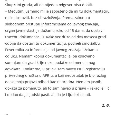
Skupštini grada, ali da nijedan odgovor nisu dobili.
– Međutim, usmeno mi je saopšteno da mi tu dokumentaciju
neće dostaviti, bez obrazloženja. Prema zakonu o
slobodnom pristupu inforamcijama od javnog značaja,
organ javne vlasti je dužan u roku od 15 dana, da dostavi
traženu dokumenaciju. Kako već duže od dva meseca grad
odbija da dostavi tu dokumentaciju, podneli smo žalbu
Povereniku za informacije od javnog značaja i čekamo
odluku. Nemam kopiju dokumentacije, pa osnovano
sumnjam da grad krije neke podatke od mene i mog
advokata. Konkretno, u prijavi sam naveo PIB i registraciju
privrednog društva u APR-u, a koji nedostatak je bio razlog
da se moja prijava odbaci kao neuredna. Nemam jasnih
dokaza za pomenuto, ali to sam naveo u prijavi – rekao je Ilić
i dodao da je ljudski pasti, ali da je i ljudski ustati.
Z. G.