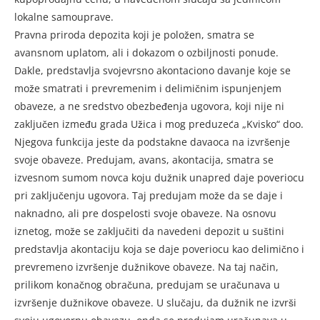
lokalne samouprave.
Pravna priroda depozita koji je položen, smatra se
avansnom uplatom, ali i dokazom o ozbiljnosti ponude.
Dakle, predstavlja svojevrsno akontaciono davanje koje se
može smatrati i prevremenim i delimičnim ispunjenjem
obaveze, a ne sredstvo obezbeđenja ugovora, koji nije ni
zaključen između grada Užica i mog preduzeća „Kvisko“ doo.
Njegova funkcija jeste da podstakne davaoca na izvršenje
svoje obaveze. Predujam, avans, akontacija, smatra se
izvesnom sumom novca koju dužnik unapred daje poveriocu
pri zaključenju ugovora. Taj predujam može da se daje i
naknadno, ali pre dospelosti svoje obaveze. Na osnovu
iznetog, može se zaključiti da navedeni depozit u suštini
predstavlja akontaciju koja se daje poveriocu kao delimično i
prevremeno izvršenje dužnikove obaveze. Na taj način,
prilikom konačnog obračuna, predujam se uračunava u
izvršenje dužnikove obaveze. U slučaju, da dužnik ne izvrši