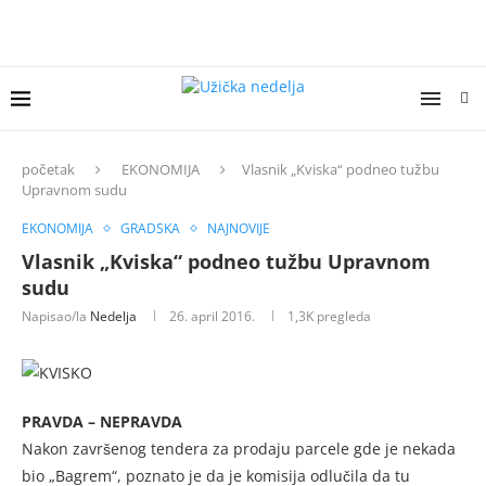
početak
EKONOMIJA
Vlasnik „Kviska“ podneo tužbu
Upravnom sudu
EKONOMIJA
GRADSKA
NAJNOVIJE
Vlasnik „Kviska“ podneo tužbu Upravnom
sudu
Napisao/la
Nedelja
26. april 2016.
1,3K
pregleda
PRAVDA – NEPRAVDA
Nakon završenog tendera za prodaju parcele gde je nekada
bio „Bagrem“, poznato je da je komisija odlučila da tu