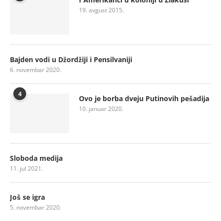
19. avgust 2015.
Bajden vodi u Džordžiji i Pensilvaniji
6. novembar 2020.
4
Ovo je borba dveju Putinovih pešadija
10. januar 2020.
Sloboda medija
11. jul 2021.
Još se igra
5. novembar 2020.