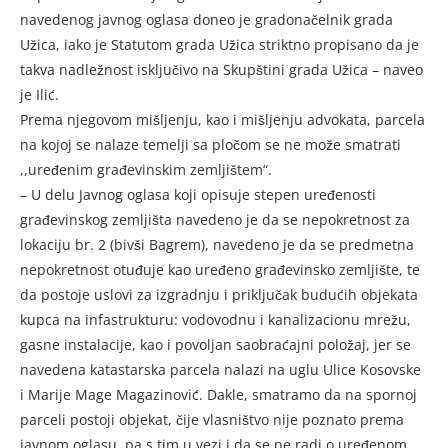
navedenog javnog oglasa doneo je gradonačelnik grada
Užica, iako je Statutom grada Užica striktno propisano da je
takva nadležnost isključivo na Skupštini grada Užica – naveo
je Ilić.
Prema njegovom mišljenju, kao i mišljenju advokata, parcela
na kojoj se nalaze temelji sa pločom se ne može smatrati
,,uređenim građevinskim zemljištem“.
– U delu Javnog oglasa koji opisuje stepen uređenosti
građevinskog zemljišta navedeno je da se nepokretnost za
lokaciju br. 2 (bivši Bagrem), navedeno je da se predmetna
nepokretnost otuđuje kao uređeno građevinsko zemljište, te
da postoje uslovi za izgradnju i priključak budućih objekata
kupca na infastrukturu: vodovodnu i kanalizacionu mrežu,
gasne instalacije, kao i povoljan saobraćajni položaj, jer se
navedena katastarska parcela nalazi na uglu Ulice Kosovske
i Marije Mage Magazinović. Dakle, smatramo da na spornoj
parceli postoji objekat, čije vlasništvo nije poznato prema
javnom oglasu, pa s tim u vezi i da se ne radi o uređenom