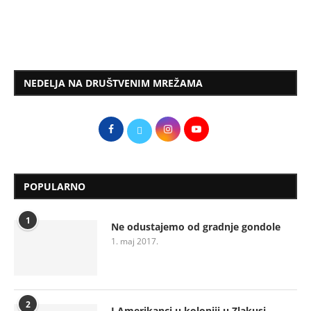
NEDELJA NA DRUŠTVENIM MREŽAMA
POPULARNO
1
Ne odustajemo od gradnje gondole
1. maj 2017.
2
I Amerikanci u koloniji u Zlakusi