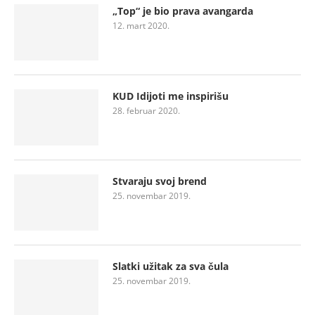
„Top“ je bio prava avangarda
12. mart 2020.
KUD Idijoti me inspirišu
28. februar 2020.
Stvaraju svoj brend
25. novembar 2019.
Slatki užitak za sva čula
25. novembar 2019.