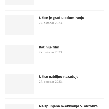
Užice je grad u odumiranju
27. oktobar 2023.
Rat nije film
27. oktobar 2023.
Užice ozbiljno nazaduje
27. oktobar 2023.
Neispunjena očekivanja 5. oktobra