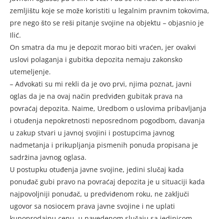
zemljištu koje se može koristiti u legalnim pravnim tokovima,
pre nego što se reši pitanje svojine na objektu – objasnio je
Ilić.
On smatra da mu je depozit morao biti vraćen, jer ovakvi
uslovi polaganja i gubitka depozita nemaju zakonsko
utemeljenje.
– Advokati su mi rekli da je ovo prvi, njima poznat, javni
oglas da je na ovaj način predviđen gubitak prava na
povraćaj depozita. Naime, Uredbom o uslovima pribavljanja
i otuđenja nepokretnosti neposrednom pogodbom, davanja
u zakup stvari u javnoj svojini i postupcima javnog
nadmetanja i prikupljanja pismenih ponuda propisana je
sadržina javnog oglasa.
U postupku otuđenja javne svojine, jedini slučaj kada
ponuđač gubi pravo na povraćaj depozita je u situaciji kada
najpovoljniji ponuđač, u predviđenom roku, ne zaključi
ugovor sa nosiocem prava javne svojine i ne uplati
kupoprodajnu cenu, u navedenom slučaju sa jedinicom