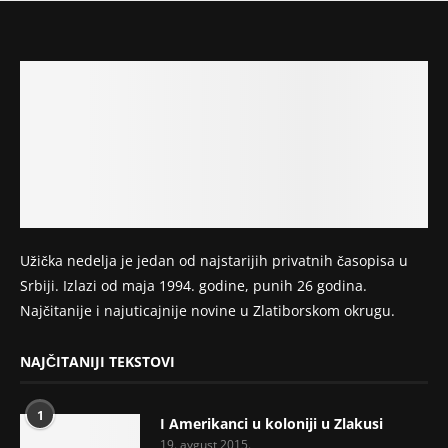
Užička nedelja je jedan od najstarijih privatnih časopisa u
Srbiji. Izlazi od maja 1994. godine, punih 26 godina.
Najčitanije i najuticajnije novine u Zlatiborskom okrugu.
NAJČITANIJI TEKSTOVI
1
I Amerikanci u koloniji u Zlakusi
19. avgust 2015.