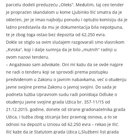
parcelu dodeli preduzeću „Oleks“. Međutim, taj ceo tender
je propraćen skandalom u kome Ljubinko Ilić smatra da je
oštećen, jer je imao najbolju ponudu i optužio komisiju da je
lažno predstavila da mu je dokumentacija bila nepotpuna,
te je zbog toga ostao bez depozita od 62.250 evra.
Dokle se stiglo sa ovim slučajem razgovarali smo vlasnikom
„Kviska“, koji i dalje sumnja da je bilo „mutnih“ radnji u
ovom nazovi tenderu.
– Angažovao sam advokate. Oni mi kažu da se ovde najpre
ne radi o tenderu koji se sprovodi prema postupku
predviđenom u Zakonu o javnim nabavkama, već o otuđenju
javne svojine prema Zakonu o javnoj svojini. Do sada je
podneta tužba Upravnom sudu radi poništaja Odluke o
otuđenju javne svojine grada Užica br. 357-11/15 od
21.12.2015. godine, donete od strane gradonačelnika grada
Užica, i tužba zbog sticanja bez pravnog osnova, a to se
odnosi na depozit u iznosu od 62.250 evra – rekao je Ilić.
Ilić kaže da je Statutom grada Užica („Službeni list grada