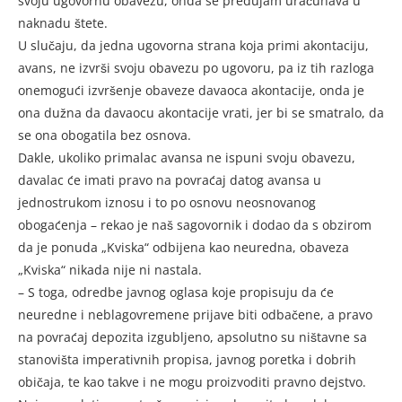
svoju ugovornu obavezu, onda se predujam uračunava u
naknadu štete.
U slučaju, da jedna ugovorna strana koja primi akontaciju,
avans, ne izvrši svoju obavezu po ugovoru, pa iz tih razloga
onemogući izvršenje obaveze davaoca akontacije, onda je
ona dužna da davaocu akontacije vrati, jer bi se smatralo, da
se ona obogatila bez osnova.
Dakle, ukoliko primalac avansa ne ispuni svoju obavezu,
davalac će imati pravo na povraćaj datog avansa u
jednostrukom iznosu i to po osnovu neosnovanog
obogaćenja – rekao je naš sagovornik i dodao da s obzirom
da je ponuda „Kviska“ odbijena kao neuredna, obaveza
„Kviska“ nikada nije ni nastala.
– S toga, odredbe javnog oglasa koje propisuju da će
neuredne i neblagovremene prijave biti odbačene, a pravo
na povraćaj depozita izgubljeno, apsolutno su ništavne sa
stanovišta imperativnih propisa, javnog poretka i dobrih
običaja, te kao takve i ne mogu proizvoditi pravno dejstvo.